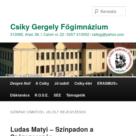
Kere
Csiky Gergely Főgimnázium
310085, Arad, Str. I. Calvin nr. 22 / 0257-210002 / csikyg@yahoo.com
Főmenü
A Csiky
Jó tudni!
Csiky-élet
ERASMUS+
Despre Noi!
Tovább az elsődleges tartalomra
Tovább a másodlagos tartalomra
Diáktanács
R.O.S.E.
SEE
Támogatók
SZÍNPAD
CÍMKÉVEL JELÖLT BEJEGYZÉSEK
Ludas Matyi – Színpadon a