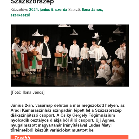
Százszorszép
Közzétéve
2024. június 5. szerda
Szerző:
Ilona János,
szerkesztő
[Fotó: Ilona János]
Június 2-án, vasárnap délután a már megszokott helyen, az
Aradi Kamaraszínház színpadán lépett fel a Százszorszép
diákszínjátszó csoport. A Csiky Gergely Főgimnázium
nyolcadik osztályos diákjaiból álló csoport, Ujj Ágnes,
nyugalmazott magyartanár irányításával Ludas Matyi
történetéből készült variációkat mutatott be.
Tovább…