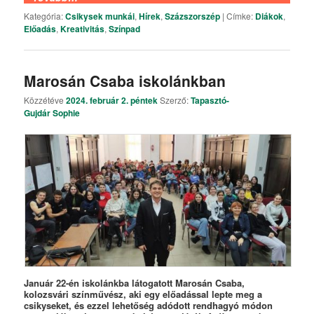
Kategória:
Csikysek munkái
,
Hírek
,
Százszorszép
|
Címke:
Diákok
,
Előadás
,
Kreativitás
,
Színpad
Marosán Csaba iskolánkban
Közzétéve
2024. február 2. péntek
Szerző:
Tapasztó-
Gujdár Sophie
Január 22-én iskolánkba látogatott Marosán Csaba,
kolozsvári színművész, aki egy előadással lepte meg a
csikyseket, és ezzel lehetőség adódott rendhagyó módon