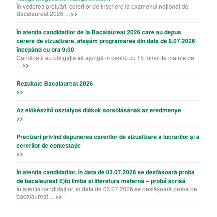
În vederea preluării cererilor de înscriere la examenul național de
Bacalaureat 2026 …
>>
În atenția candidaților de la Bacalaureat 2026 care au depus
cerere de vizualizare, atașăm programarea din data de 8.07.2026
începând cu ora 9:00
Candidații au obligația să ajungă în centru cu 15 minunte înainte de
…
>>
Rezultate Bacalaureat 2026
>>
Az előkészítő osztályos diákok sorsolásának az eredmenye
>>
Precizǎri privind depunerea cererilor de vizualizare a lucrǎrilor şi a
cererilor de contestație
>>
În atenția candidaților, în data de 03.07.2026 se desfășoară proba
de bacalaureat E)b) limba și literatura maternă – probă scrisă
În atenția candidaților, în data de 03.07.2026 se desfășoară proba de
bacalaureat …
>>