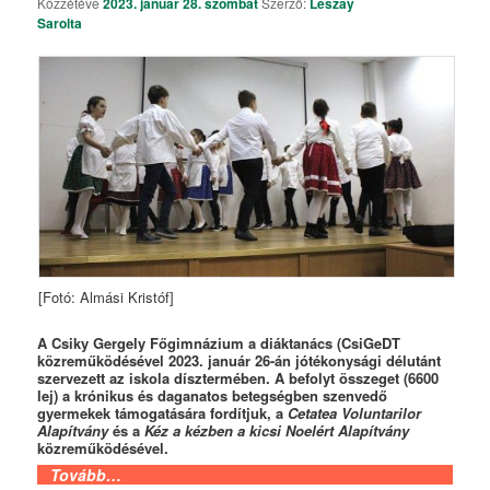
Közzétéve
2023. január 28. szombat
Szerző:
Lészay
Sarolta
[Fotó: Almási Kristóf]
A Csiky Gergely Főgimnázium a diáktanács (CsiGeDT
közreműködésével 2023. január 26-án jótékonysági délutánt
szervezett az iskola dísztermében. A befolyt összeget (6600
lej) a krónikus és daganatos betegségben szenvedő
gyermekek támogatására fordítjuk, a
Cetatea Voluntarilor
Alapítvány
és a
Kéz a kézben a kicsi Noelért Alapítvány
közreműködésével.
Tovább…