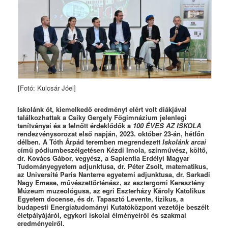
[Fotó: Kulcsár Jóel]
Iskolánk öt, kiemelkedő eredményt elért volt diákjával
találkozhattak a Csiky Gergely Főgimnázium jelenlegi
tanítványai és a felnőtt érdeklődők a
100 ÉVES AZ ISKOLA
rendezvénysorozat első napján, 2023. október 23-án, hétfőn
délben. A Tóth Árpád teremben megrendezett
Iskolánk arcai
című pódiumbeszélgetésen Kézdi Imola, színművész, költő,
dr. Kovács Gábor, vegyész,
a Sapientia Erdélyi Magyar
Tudományegyetem adjunktusa, dr. Péter Zsolt, matematikus,
az Université Paris Nanterre egyetemi adjunktusa, dr. Sarkadi
Nagy Emese, művészettörténész, az esztergomi Keresztény
Múzeum muzeológusa, az egri Eszterházy Károly Katolikus
Egyetem docense, és dr. Tapasztó Levente, fizikus,
a
budapesti Energiatudományi Kutatóközpont vezetője beszélt
életpályájáról, egykori iskolai élményeiről és szakmai
eredményeiről.