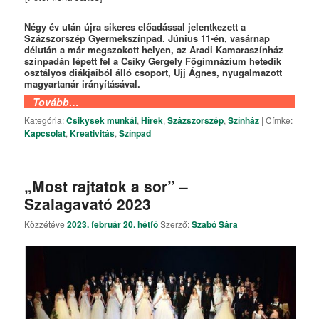
Négy év után újra sikeres előadással jelentkezett a
Százszorszép Gyermekszínpad. Június 11-én, vasárnap
délután a már megszokott helyen, az Aradi Kamaraszínház
színpadán lépett fel a Csiky Gergely Főgimnázium hetedik
osztályos diákjaiból álló csoport, Ujj Ágnes, nyugalmazott
magyartanár irányításával.
Tovább…
Kategória:
Csikysek munkái
,
Hírek
,
Százszorszép
,
Színház
|
Címke:
Kapcsolat
,
Kreativitás
,
Színpad
„Most rajtatok a sor” –
Szalagavató 2023
Közzétéve
2023. február 20. hétfő
Szerző:
Szabó Sára