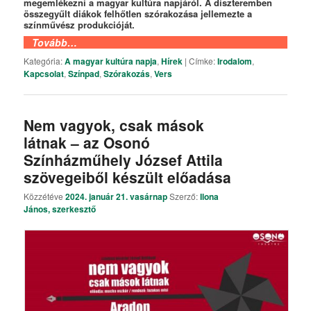
megemlékezni a magyar kultúra napjáról. A díszteremben
összegyűlt diákok felhőtlen szórakozása jellemezte a
színművész produkcióját.
Tovább…
Kategória:
A magyar kultúra napja
,
Hírek
|
Címke:
Irodalom
,
Kapcsolat
,
Színpad
,
Szórakozás
,
Vers
Nem vagyok, csak mások
látnak – az Osonó
Színházműhely József Attila
szövegeiből készült előadása
Közzétéve
2024. január 21. vasárnap
Szerző:
Ilona
János, szerkesztő