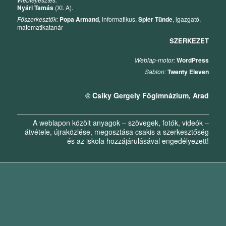
Nyári Tamás
(XI. A).
Főszerkesztők:
Popa Armand
, informatikus,
Spier Tünde
, igazgató,
matematikatanár
SZERKEZET
Weblap-motor:
WordPress
Sablon:
Twenty Eleven
© Csiky Gergely Főgimnázium, Arad
A weblapon közölt anyagok – szövegek, fotók, videók –
átvétele, újraközlése, megosztása csakis a szerkesztőség
és az iskola hozzájárulásával engedélyezett!