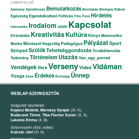
CIMKEFELHŐ
Bemutatkozás
Bentlakás
Biológia
Diákok
Adomány
Ajándékozás
Hirdetés
Egészség
Elgondolkodtató
Felhívás
Film
Fotó
Kapcsolat
Irodalom
Játék
Informatika
Kreativitás
Kultúra
Könyv
Kirándulás
Matematika
Pályázat
Sport
Művészet
Pedagógus
Munka
Nagyvilág
Szülők
Tehetséggondozás
Színpad
Továbbtanulás
Utazás
Történelem
Van_egy_perced
Tudomány
Verseny
Vidáman
Vendégek
Vers
Videó
Ünnep
Érdekes
Vizsga
Zene
Érettségi
WEBLAP-SZERKESZTŐK
Száguldó riporterek:
Kopacz Melánia
,
Marossy Gyopár
(XI. A),
Budacsek Tímea
,
Tiba-Fischer Eszter
(X. A),
Lakatos Emma
(X. B).
Sólyomszem (fotó, videó):
Kulcsár Jóel
(XI. A).
Webfejlesztés: