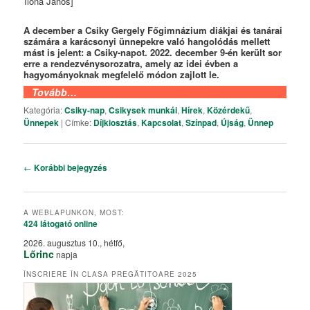
Ilona János]
A december a Csiky Gergely Főgimnázium diákjai és tanárai
számára a karácsonyi ünnepekre való hangolódás mellett
mást is jelent: a Csiky-napot. 2022. december 9-én került sor
erre a rendezvénysorozatra, amely az idei évben a
hagyományoknak megfelelő módon zajlott le.
Tovább…
Kategória:
Csiky-nap
,
Csikysek munkái
,
Hírek
,
Közérdekű
,
Ünnepek
|
Címke:
Díjkiosztás
,
Kapcsolat
,
Színpad
,
Újság
,
Ünnep
Bejegyzés navigáció
←
Korábbi bejegyzés
A WEBLAPUNKON, MOST:
424 látogató
online
2026. augusztus 10., hétfő,
Lőrinc
napja
ÎNSCRIERE ÎN CLASA PREGĂTITOARE 2025