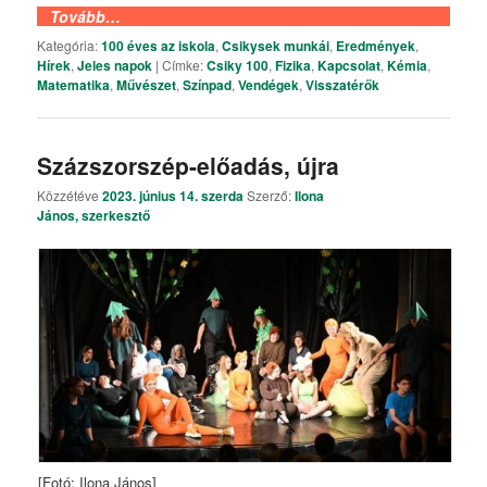
Tovább…
Kategória:
100 éves az iskola
,
Csikysek munkái
,
Eredmények
,
Hírek
,
Jeles napok
|
Címke:
Csiky 100
,
Fizika
,
Kapcsolat
,
Kémia
,
Matematika
,
Művészet
,
Színpad
,
Vendégek
,
Visszatérők
Százszorszép-előadás, újra
Közzétéve
2023. június 14. szerda
Szerző:
Ilona
János, szerkesztő
[Fotó: Ilona János]