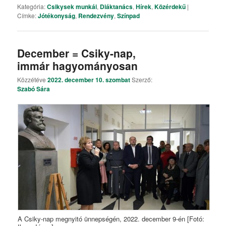
Kategória:
Csikysek munkái
,
Diáktanács
,
Hírek
,
Közérdekű
|
Címke:
Jótékonyság
,
Rendezvény
,
Színpad
December = Csiky-nap,
immár hagyományosan
Közzétéve
2022. december 10. szombat
Szerző:
Szabó Sára
A Csiky-nap megnyitó ünnepségén, 2022. december 9-én [Fotó: