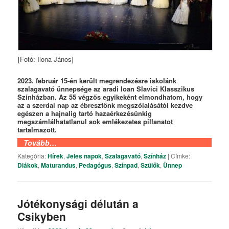
[Fotó: Ilona János]
2023. február 15-én került megrendezésre iskolánk
szalagavató ünnepsége az aradi Ioan Slavici Klasszikus
Színházban. Az 55 végzős egyikeként elmondhatom, hogy
az a szerdai nap az ébresztőnk megszólalásától kezdve
egészen a hajnalig tartó hazaérkezésünkig
megszámlálhatatlanul sok emlékezetes pillanatot
tartalmazott.
Tovább…
Kategória:
Hírek
,
Jeles napok
,
Szalagavató
,
Színház
|
Címke:
Diákok
,
Maturandus
,
Pedagógus
,
Színpad
,
Szülők
,
Ünnep
Jótékonysági délután a
Csikyben