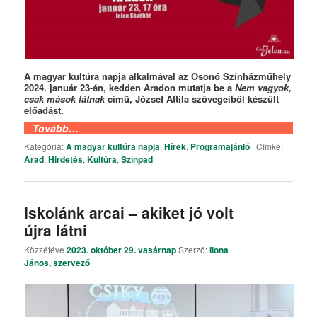
A magyar kultúra napja alkalmával az Osonó Színházműhely
2024. január 23-án, kedden Aradon mutatja be a
Nem vagyok,
csak mások látnak
című, József Attila szövegeiből készült
előadást.
Tovább…
Kategória:
A magyar kultúra napja
,
Hírek
,
Programajánló
|
Címke:
Arad
,
Hirdetés
,
Kultúra
,
Színpad
Iskolánk arcai – akiket jó volt
újra látni
Közzétéve
2023. október 29. vasárnap
Szerző:
Ilona
János, szervező