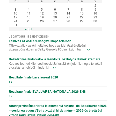
h
K
s
c
p
s
v
1
2
3
4
5
6
7
8
9
10
11
12
13
14
15
16
17
18
19
20
21
22
23
24
25
26
27
28
29
30
31
« Júl
LEGUTÓBBI BEJEGYZÉSEK
Felhívás az őszi érettségivel kapcsolatban
Tájékoztatjuk az érintetteket, hogy az idei őszi érettségi
vizsgaidőszakban a Csiky Gergely Főgimnáziumban …
>>
Beiratkozási tudnivalók a leendő IX. osztályos diákok számára
Kedves leendő kilencedikesek! Július 22-én jelenik meg a felvételi
elosztás, amelyből mindenki …
>>
Rezultate finale bacalaureat 2026
>>
Rezultate finale EVALUAREA NAȚIONALĂ 2026 EN8
>>
Anunț privind înscrierea la examenul național de Bacalaureat 2026
– sesiunea august/Beiratkozási hirdetmény – 2026-ös érettségi
vizsga (augusztusi vizsgaidőszak)