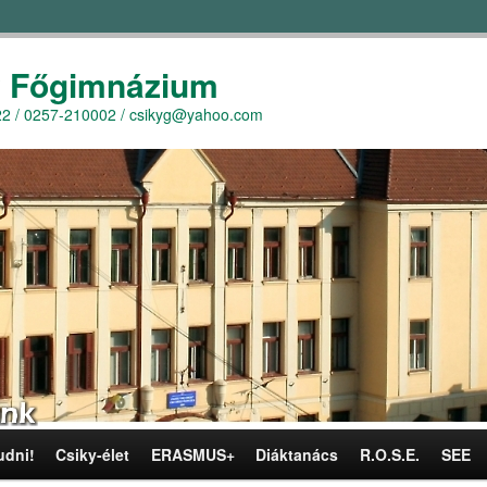
y Főgimnázium
r. 22 / 0257-210002 / csikyg@yahoo.com
udni!
Csiky-élet
ERASMUS+
Diáktanács
R.O.S.E.
SEE
omra