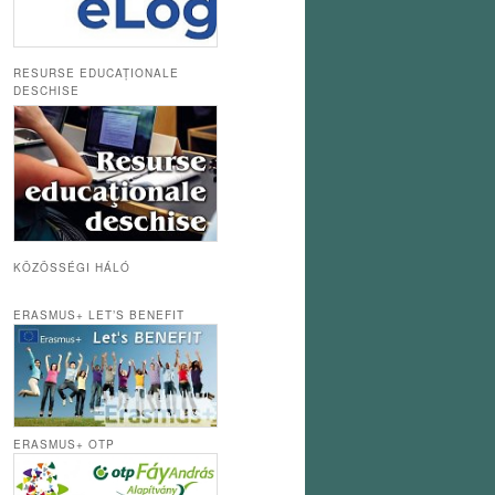
RESURSE EDUCAȚIONALE
DESCHISE
KÖZÖSSÉGI HÁLÓ
ERASMUS+ LET’S BENEFIT
ERASMUS+ OTP