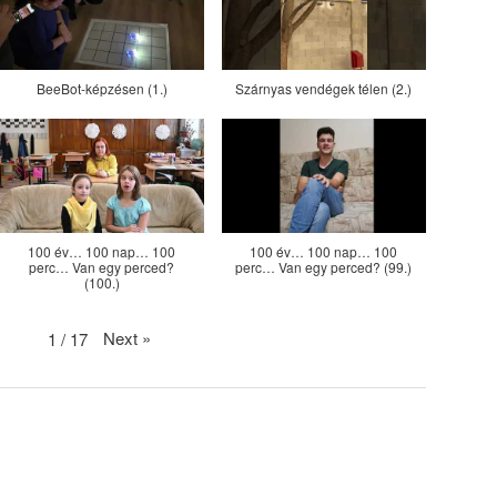
BeeBot-képzésen (1.)
Szárnyas vendégek télen (2.)
100 év… 100 nap… 100
100 év… 100 nap… 100
perc… Van egy perced?
perc… Van egy perced? (99.)
(100.)
Next
»
1
/
17