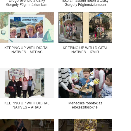
Drogprevenció a Csiky
Iskola másként héten a Csiky
Gergely Főgimnáziumban
Gergely Főgimnáziumban
KEEPING UP WITH DIGITAL
KEEPING UP WITH DIGITAL
NATIVES – MEDAS
NATIVES – IZMIR
KEEPING UP WITH DIGITAL
Méhecske robotok az
NATIVES – ARAD
előkészítősöknél