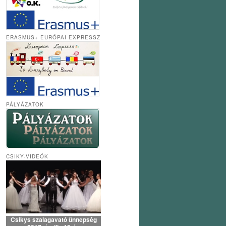
ERASMUS+ EURÓPAI EXPRESSZ
PÁLYÁZATOK
CSIKY-VIDEÓK
Csikys szalagavató ünnepség