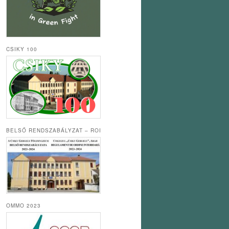
CSIKY 100
BELSŐ RENDSZABÁLYZAT – ROI
OMMO 2023