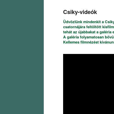
Csiky-videók
Üdvözlünk mindenkit a Csiky
csatornájára feltöltött kisfi
tehát az újabbakat a galéria e
A galéria folyamatosan bővül
Kellemes filmnézést kívánu