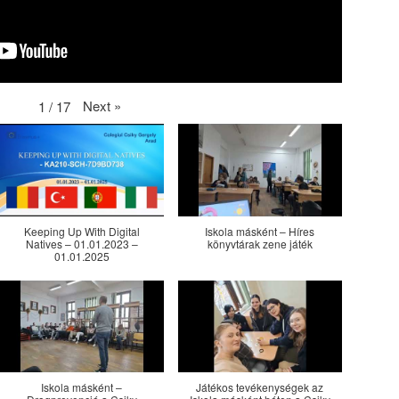
Next
»
1
/
17
Keeping Up With Digital
Iskola másként – Híres
Natives – 01.01.2023 –
könyvtárak zene játék
01.01.2025
Iskola másként –
Játékos tevékenységek az