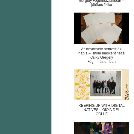
Gergely Főgimnáziumban –
játékos fizika
Az anyanyelv nemzetközi
napja – Iskola másként hét a
Csiky Gergely
Főgimnáziumban
KEEPING UP WITH DIGITAL
NATIVES – GIOIA DEL
COLLE