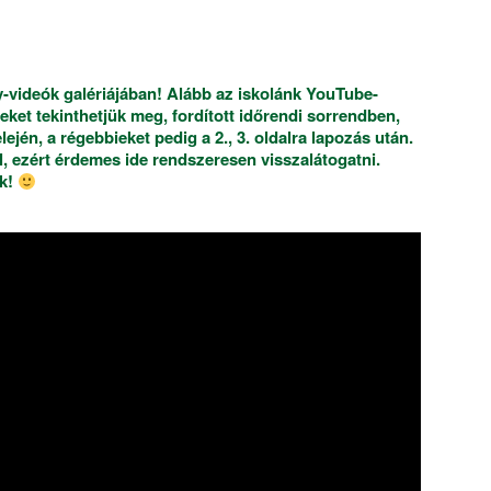
-videók galériájában! Alább az iskolánk YouTube-
lmeket tekinthetjük meg, fordított időrendi sorrendben,
lején, a régebbieket pedig a 2., 3. oldalra lapozás után.
, ezért érdemes ide rendszeresen visszalátogatni.
nk!