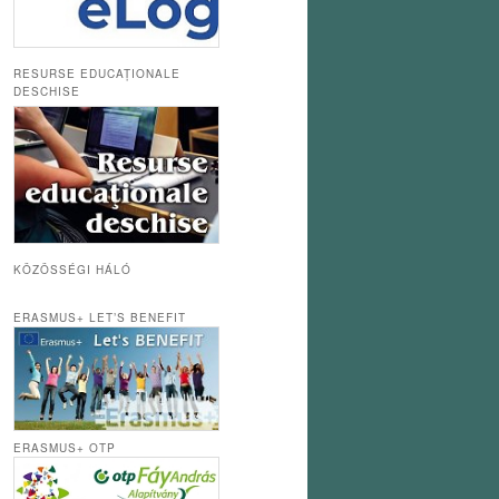
RESURSE EDUCAȚIONALE
DESCHISE
KÖZÖSSÉGI HÁLÓ
ERASMUS+ LET’S BENEFIT
ERASMUS+ OTP