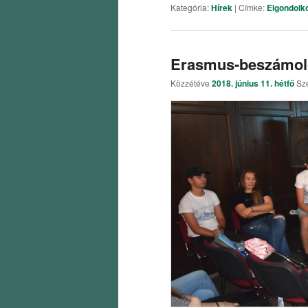
Kategória:
Hírek
|
Címke:
Elgondolk
Erasmus-beszámoló 
Közzétéve
2018. június 11. hétfő
Sz