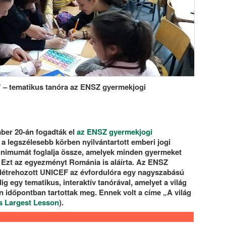
” – tematikus tanóra az ENSZ gyermekjogi
mber 20-án fogadták el
az ENSZ gyermekjogi
s a legszélesebb körben nyilvántartott emberi jogi
imumát foglalja össze, amelyek minden gyermeket
. Ezt az egyezményt Románia is aláírta. Az ENSZ
 létrehozott UNICEF az évfordulóra egy nagyszabású
 egy tematikus, interaktív tanórával, amelyet a világ
időpontban tartottak meg. Ennek volt a címe „A világ
s Largest Lesson
).