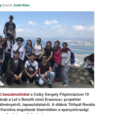
p
Szerző:
Andó Réka
Örökségünk pályázat – kisfil
előzetes
rű beszámolónkat
a Csiky Gergely Főgimnázium 10
nak a Let’s Benefit című Erasmus+ projekttel
lményeiről, tapasztalatairól. A diákok Tóthpál Renáta
 Karolina angoltanár kíséretében a spanyolországi