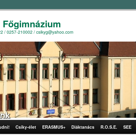
y Főgimnázium
r. 22 / 0257-210002 / csikyg@yahoo.com
udni!
Csiky-élet
ERASMUS+
Diáktanács
R.O.S.E.
SEE
omra
omra