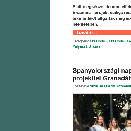
Picit megkésve, de nem elfel
Erasmus+ projekt csikys rés
tekintették/hallgatták meg 
jelenlétében.
Tovább…
Kategória:
Erasmus+
,
Erasmus+ Le
Pályázat
,
Utazás
Spanyolországi napl
projekttel Granadá
Közzétéve
2018. május 19. szomba