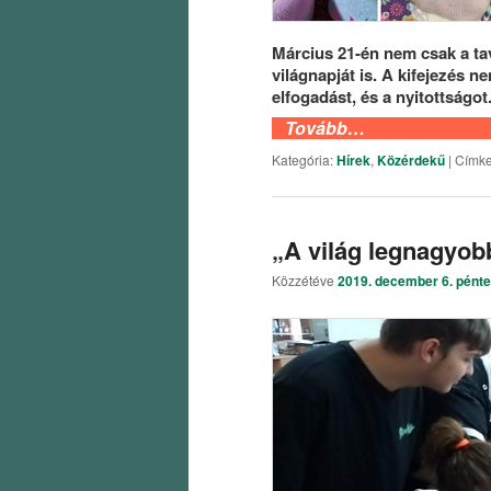
Március 21-én nem csak a t
világnapját is. A kifejezés n
elfogadást, és a nyitottságot
Tovább…
Kategória:
Hírek
,
Közérdekű
|
Címke
„A világ legnagyob
Közzétéve
2019. december 6. pént