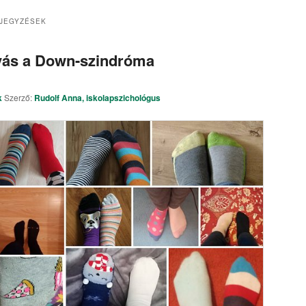
EJEGYZÉSEK
ívás a Down-szindróma
k
Szerző:
Rudolf Anna, iskolapszichológus