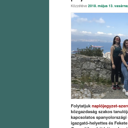
Közzétéve
2018. május 13. vasárna
Folytatjuk
naplójegyzet-sze
közgazdaság szakos tanulójá
kapcsolatos spanyolországi é
igazgató-helyettes és Fekete