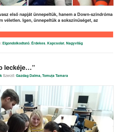
avasz első napját ünnepeltük, hanem a Down-szindróma
em véletlen. Igen, ünnepeltük a sokszínűséget, az
.
:
Elgondolkodtató
,
Érdekes
,
Kapcsolat
,
Nagyvilág
b leckéje…”
ek
Szerző:
Gazdag Dalma, Tomuța Tamara