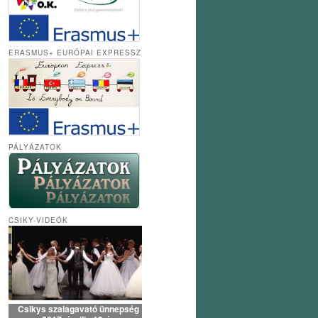
ERASMUS+ EURÓPAI EXPRESSZ
PÁLYÁZATOK
CSIKY-VIDEÓK
Csikys szalagavató ünnepség