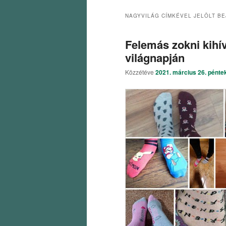
NAGYVILÁG
CÍMKÉVEL JELÖLT B
Felemás zokni kih
világnapján
Közzétéve
2021. március 26. pénte