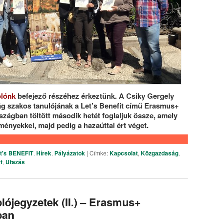
olónk
befejező részéhez érkeztünk. A Csiky Gergely
 szakos tanulójának a Let’s Benefit című Erasmus+
zágban töltött második hetét foglaljuk össze, amely
lményekkel, majd pedig a hazaúttal ért véget.
t's BENEFIT
,
Hírek
,
Pályázatok
|
Címke:
Kapcsolat
,
Közgazdaság
,
t
,
Utazás
lójegyzetek (II.) – Erasmus+
ban