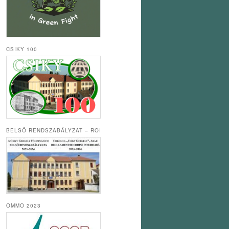
CSIKY 100
BELSŐ RENDSZABÁLYZAT – ROI
OMMO 2023