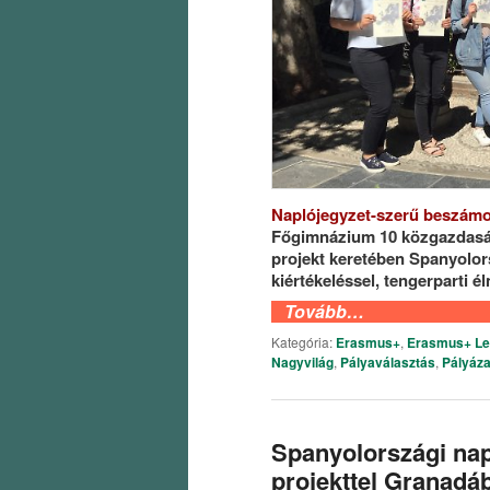
Naplójegyzet-szerű beszám
Főgimnázium 10 közgazdaság
projekt keretében Spanyolors
kiértékeléssel, tengerparti é
Tovább…
Kategória:
Erasmus+
,
Erasmus+ Le
Nagyvilág
,
Pályaválasztás
,
Pályáza
Spanyolországi nap
projekttel Granadá