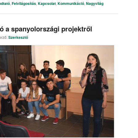
odtató
,
Felvilágosítás
,
Kapcsolat
,
Kommunikáció
,
Nagyvilág
a spanyolországi projektről
erző:
Szerkesztő