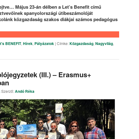
ejtve… Május 23-án délben a Let’s Benefit című
ztvevőinek spanyolországi útibeszámolóját
iskolánk közgazdaság szakos diákjai számos pedagógus
t's BENEFIT
,
Hírek
,
Pályázatok
|
Címke:
Közgazdaság
,
Nagyvilág
,
ójegyzetek (III.) – Erasmus+
ban
t
Szerző:
Andó Réka