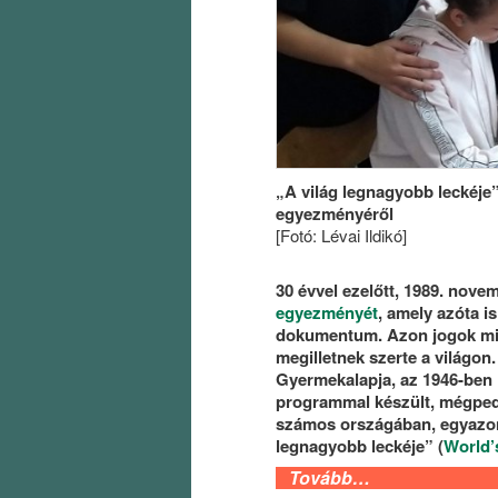
„A világ legnagyobb leckéje
egyezményéről
[Fotó: Lévai Ildikó]
30 évvel ezelőtt, 1989. nove
egyezményét
, amely azóta i
dokumentum. Azon jogok min
megilletnek szerte a világon
Gyermekalapja, az 1946-ben
programmal készült, mégpedig
számos országában, egyazon 
legnagyobb leckéje” (
World’
Tovább…