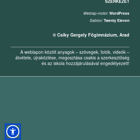
SZERKEZET
Weblap-motor:
WordPress
Sablon:
Twenty Eleven
© Csiky Gergely Főgimnázium, Arad
A weblapon közölt anyagok – szövegek, fotók, videók –
átvétele, újraközlése, megosztása csakis a szerkesztőség
és az iskola hozzájárulásával engedélyezett!