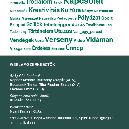
Kapcsolat
Irodalom
Játék
Informatika
Kreativitás
Kultúra
Könyv
Kirándulás
Matematika
Pályázat
Sport
Művészet
Pedagógus
Munka
Nagyvilág
Szülők
Tehetséggondozás
Színpad
Továbbtanulás
Utazás
Történelem
Van_egy_perced
Tudomány
Verseny
Vidáman
Vendégek
Vers
Videó
Ünnep
Érdekes
Vizsga
Zene
Érettségi
WEBLAP-SZERKESZTŐK
Száguldó riporterek:
Kopacz Melánia
,
Marossy Gyopár
(XI. A),
Budacsek Tímea
,
Tiba-Fischer Eszter
(X. A),
Lakatos Emma
(X. B).
Sólyomszem (fotó, videó):
Kulcsár Jóel
(XI. A).
Webfejlesztés:
Nyári Tamás
(XI. A).
Főszerkesztők:
Popa Armand
, informatikus,
Spier Tünde
, igazgató,
matematikatanár