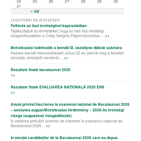
24
25
26
27
28
29
30
31
« Júl
LEGUTÓBBI BEJEGYZÉSEK
Felhívás az őszi érettségivel kapcsolatban
Tájékoztatjuk az érintetteket, hogy az idei őszi érettségi
vizsgaidőszakban a Csiky Gergely Főgimnáziumban …
>>
Beiratkozási tudnivalók a leendő IX. osztályos diákok számára
Kedves leendő kilencedikesek! Július 22-én jelenik meg a felvételi
elosztás, amelyből mindenki …
>>
Rezultate finale bacalaureat 2026
>>
Rezultate finale EVALUAREA NAȚIONALĂ 2026 EN8
>>
Anunț privind înscrierea la examenul național de Bacalaureat 2026
– sesiunea august/Beiratkozási hirdetmény – 2026-ös érettségi
vizsga (augusztusi vizsgaidőszak)
În vederea preluării cererilor de înscriere la examenul național de
Bacalaureat 2026 …
>>
În atenția candidaților de la Bacalaureat 2026 care au depus