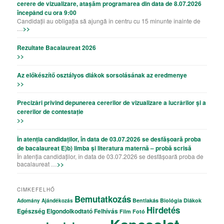
cerere de vizualizare, atașăm programarea din data de 8.07.2026
începând cu ora 9:00
Candidații au obligația să ajungă în centru cu 15 minunte înainte de
…
>>
Rezultate Bacalaureat 2026
>>
Az előkészítő osztályos diákok sorsolásának az eredmenye
>>
Precizǎri privind depunerea cererilor de vizualizare a lucrǎrilor şi a
cererilor de contestație
>>
În atenția candidaților, în data de 03.07.2026 se desfășoară proba
de bacalaureat E)b) limba și literatura maternă – probă scrisă
În atenția candidaților, în data de 03.07.2026 se desfășoară proba de
bacalaureat …
>>
CIMKEFELHŐ
Bemutatkozás
Bentlakás
Biológia
Diákok
Adomány
Ajándékozás
Hirdetés
Egészség
Elgondolkodtató
Felhívás
Film
Fotó