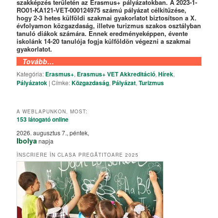
szakképzés területén az Erasmus+ pályázatokban. A 2023-1-
RO01-KA121-VET-000124975 számú pályázat célkitűzése,
hogy 2-3 hetes külföldi szakmai gyakorlatot biztosítson a X.
évfolyamon közgazdaság, illetve turizmus szakos osztályban
tanuló diákok számára. Ennek eredményeképpen, évente
iskolánk 14-20 tanulója fogja külföldön végezni a szakmai
gyakorlatot.
Tovább…
Kategória:
Erasmus+
,
Erasmus+ VET Akkreditáció
,
Hírek
,
Pályázatok
|
Címke:
Közgazdaság
,
Pályázat
,
Turizmus
A WEBLAPUNKON, MOST:
153 látogató
online
2026. augusztus 7., péntek,
Ibolya
napja
ÎNSCRIERE ÎN CLASA PREGĂTITOARE 2025