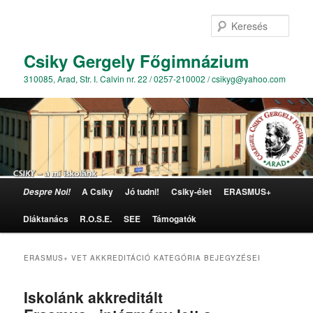
Kere
Csiky Gergely Főgimnázium
310085, Arad, Str. I. Calvin nr. 22 / 0257-210002 / csikyg@yahoo.com
Főmenü
A Csiky
Jó tudni!
Csiky-élet
ERASMUS+
Despre Noi!
Tovább az elsődleges tartalomra
Tovább a másodlagos tartalomra
Diáktanács
R.O.S.E.
SEE
Támogatók
ERASMUS+ VET AKKREDITÁCIÓ
KATEGÓRIA BEJEGYZÉSEI
Iskolánk akkreditált