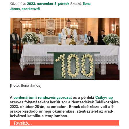
Közzétéve
2023. november 3. péntek
Szerző:
Ilona
János, szerkesztő
[Fotó: Ilona János]
A
centenáriumi rendezvénysorozat
és a pénteki
Csiky-nap
szerves folytatásaként került sor a Nemzedékek Találkozójára
2023. október 28-án, szombaton. Ennek első része volt a 9
órakor kezdődő ünnepi ökumenikus istentisztelet az arad-
belvárosi katolikus templomban.
Tovább…