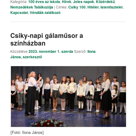
Kategória:
100 éves az iskola
,
Hírek
,
Jeles napok
,
Közérdekű
,
Nemzedékek Találkozója
|
Címke:
Csiky 100
,
Hitélet
,
Istentisztelet
,
Kapcsolat
,
Véndiák-találkozó
Csiky-napi gálaműsor a
színházban
Közzétéve
2023. november 1. szerda
Szerző:
Ilona
János, szerkesztő
[Fotó: Ilona János]