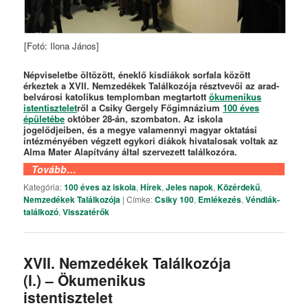
[Fotó: Ilona János]
Népviseletbe öltözött, éneklő kisdiákok sorfala között
érkeztek a XVII. Nemzedékek Találkozója résztvevői az arad-
belvárosi katolikus templomban megtartott
ökumenikus
istentisztelet
ről a Csiky Gergely Főgimnázium
100 éves
épületébe
október 28-án, szombaton. Az iskola
jogelődjeiben, és a megye valamennyi magyar oktatási
intézményében végzett egykori diákok hivatalosak voltak az
Alma Mater Alapítvány által szervezett találkozóra.
Tovább…
Kategória:
100 éves az iskola
,
Hírek
,
Jeles napok
,
Közérdekű
,
Nemzedékek Találkozója
|
Címke:
Csiky 100
,
Emlékezés
,
Véndiák-
találkozó
,
Visszatérők
XVII. Nemzedékek Találkozója
(I.) – Ökumenikus
istentisztelet