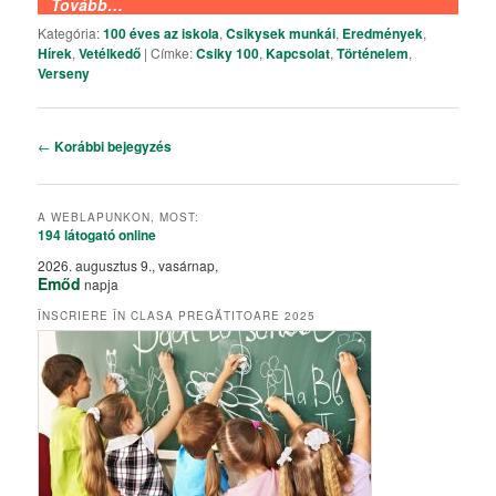
Tovább…
Kategória:
100 éves az iskola
,
Csikysek munkái
,
Eredmények
,
Hírek
,
Vetélkedő
|
Címke:
Csiky 100
,
Kapcsolat
,
Történelem
,
Verseny
Bejegyzés navigáció
←
Korábbi bejegyzés
A WEBLAPUNKON, MOST:
194 látogató
online
2026. augusztus 9., vasárnap,
Emőd
napja
ÎNSCRIERE ÎN CLASA PREGĂTITOARE 2025