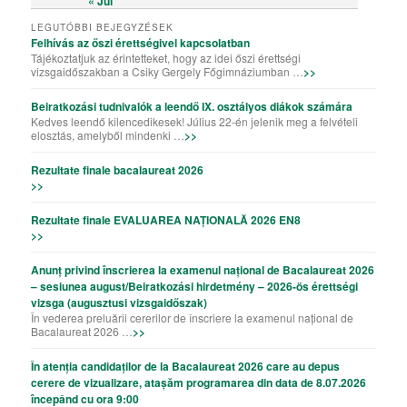
« Júl
LEGUTÓBBI BEJEGYZÉSEK
Felhívás az őszi érettségivel kapcsolatban
Tájékoztatjuk az érintetteket, hogy az idei őszi érettségi
vizsgaidőszakban a Csiky Gergely Főgimnáziumban …
>>
Beiratkozási tudnivalók a leendő IX. osztályos diákok számára
Kedves leendő kilencedikesek! Július 22-én jelenik meg a felvételi
elosztás, amelyből mindenki …
>>
Rezultate finale bacalaureat 2026
>>
Rezultate finale EVALUAREA NAȚIONALĂ 2026 EN8
>>
Anunț privind înscrierea la examenul național de Bacalaureat 2026
– sesiunea august/Beiratkozási hirdetmény – 2026-ös érettségi
vizsga (augusztusi vizsgaidőszak)
În vederea preluării cererilor de înscriere la examenul național de
Bacalaureat 2026 …
>>
În atenția candidaților de la Bacalaureat 2026 care au depus
cerere de vizualizare, atașăm programarea din data de 8.07.2026
începând cu ora 9:00