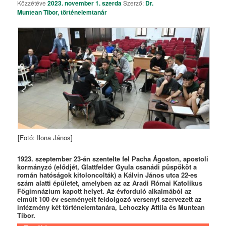
Közzétéve
2023. november 1. szerda
Szerző:
Dr.
Muntean Tibor, történelemtanár
[Fotó: Ilona János]
1923. szeptember 23-án szentelte fel Pacha Ágoston, apostoli
kormányzó (elődjét, Glattfelder Gyula csanádi püspököt a
román hatóságok kitoloncolták) a Kálvin János utca 22-es
szám alatti épületet, amelyben az az Aradi Római Katolikus
Főgimnázium kapott helyet. Az évforduló alkalmából az
elmúlt 100 év eseményeit feldolgozó versenyt szervezett az
intézmény két történelemtanára, Lehoczky Attila és Muntean
Tibor.