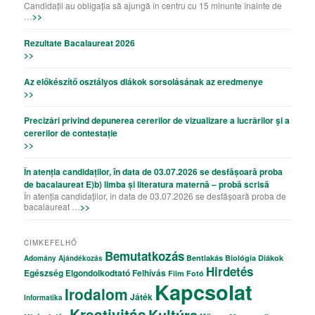
Candidații au obligația să ajungă în centru cu 15 minunte înainte de
…
>>
Rezultate Bacalaureat 2026
>>
Az előkészítő osztályos diákok sorsolásának az eredmenye
>>
Precizǎri privind depunerea cererilor de vizualizare a lucrǎrilor şi a
cererilor de contestație
>>
În atenția candidaților, în data de 03.07.2026 se desfășoară proba
de bacalaureat E)b) limba și literatura maternă – probă scrisă
În atenția candidaților, în data de 03.07.2026 se desfășoară proba de
bacalaureat …
>>
CIMKEFELHŐ
Bemutatkozás
Bentlakás
Biológia
Diákok
Adomány
Ajándékozás
Hirdetés
Egészség
Elgondolkodtató
Felhívás
Film
Fotó
Kapcsolat
Irodalom
Játék
Informatika
Kreativitás
Kultúra