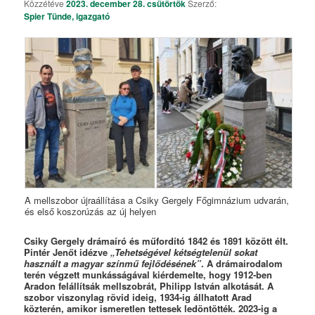
Közzétéve
2023. december 28. csütörtök
Szerző:
Spier Tünde, igazgató
A mellszobor újraállítása a Csiky Gergely Főgimnázium udvarán,
és első koszorúzás az új helyen
Csiky Gergely drámaíró és műfordító 1842 és 1891 között élt.
Pintér Jenőt idézve
„Tehetségével kétségtelenül sokat
használt a magyar színmű fejlődésének”
. A drámairodalom
terén végzett munkásságával kiérdemelte, hogy 1912-ben
Aradon felállítsák mellszobrát, Philipp István alkotását. A
szobor viszonylag rövid ideig, 1934-ig állhatott Arad
közterén, amikor ismeretlen tettesek ledöntötték. 2023-ig a