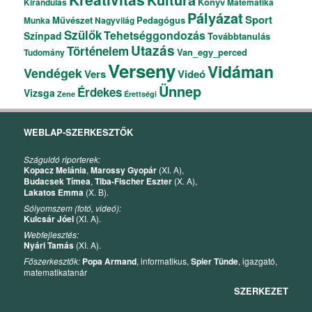
Könyv
Kirándulás
Matematika
Pályázat
Sport
Művészet
Pedagógus
Munka
Nagyvilág
Szülők
Tehetséggondozás
Színpad
Továbbtanulás
Utazás
Történelem
Van_egy_perced
Tudomány
Verseny
Vidáman
Vendégek
Vers
Videó
Ünnep
Érdekes
Vizsga
Zene
Érettségi
WEBLAP-SZERKESZTŐK
Száguldó riporterek:
Kopacz Melánia
,
Marossy Gyopár
(XI. A),
Budacsek Tímea
,
Tiba-Fischer Eszter
(X. A),
Lakatos Emma
(X. B).
Sólyomszem (fotó, videó):
Kulcsár Jóel
(XI. A).
Webfejlesztés:
Nyári Tamás
(XI. A).
Főszerkesztők:
Popa Armand
, informatikus,
Spier Tünde
, igazgató,
matematikatanár
SZERKEZET