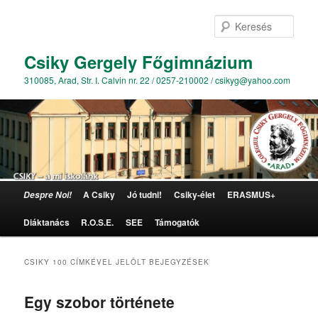
Kere
Csiky Gergely Főgimnázium
310085, Arad, Str. I. Calvin nr. 22 / 0257-210002 / csikyg@yahoo.com
Főmenü
A Csiky
Jó tudni!
Csiky-élet
ERASMUS+
Despre Noi!
Tovább az elsődleges tartalomra
Tovább a másodlagos tartalomra
Diáktanács
R.O.S.E.
SEE
Támogatók
CSIKY 100
CÍMKÉVEL JELÖLT BEJEGYZÉSEK
Egy szobor története