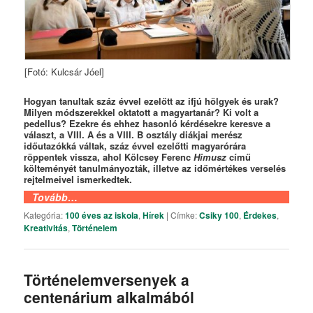
[Fotó: Kulcsár Jóel]
Hogyan tanultak száz évvel ezelőtt az ifjú hölgyek és urak?
Milyen módszerekkel oktatott a magyartanár? Ki volt a
pedellus? Ezekre és ehhez hasonló kérdésekre keresve a
választ, a VIII. A és a VIII. B osztály diákjai merész
időutazókká váltak, száz évvel ezelőtti magyarórára
röppentek vissza, ahol Kölcsey Ferenc
Himusz
című
költeményét tanulmányozták, illetve az időmértékes verselés
rejtelmeivel ismerkedtek.
Tovább…
Kategória:
100 éves az iskola
,
Hírek
|
Címke:
Csiky 100
,
Érdekes
,
Kreativitás
,
Történelem
Történelemversenyek a
centenárium alkalmából