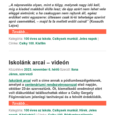
„A népnevelés olyan, mint a tölgy, melynek nagy idő kell,
míg a kisded makkból élőfa lesz; de épp azért nem lehet vele
eléggé sietnünk; s ha csakugyan nem rajtunk áll, egész
erdőket vetni egyszerre: ültessen csak ki-ki tehetsége szerint
apró csemetéket, – majd fa fa mellett erdőt csinál”
(Kossuth
Lajos)
Tovább…
Kategória:
100 éves az iskola
,
Csikysek munkái
,
Jeles napok
|
Címke:
Csiky 100
,
Kisfilm
Iskolánk arcai – videón
Közzétéve
2023. november 6. hétfő
Szerző:
Ilona
János, szervező
Iskolánk arcai
volt a címe annak a pódiumbeszélgetésnek,
amelyet a
centenáriumi rendezvénysorozat
első napján,
október 23-án szerveztünk. Öt, kiemelkedő eredményt elért
volt diákunkkkal találkozhattak ekkor a Csiky Gergely
Főgimnázium jelenlegi tanítványai és a felnőtt érdeklődők.
Tovább…
Kategória:
100 éves az iskola
,
Csikysek munkái
,
Hírek
,
Jeles
napok
,
Közérdekű
|
Címke:
Csiky 100
,
Pódiumbeszélgetés
,