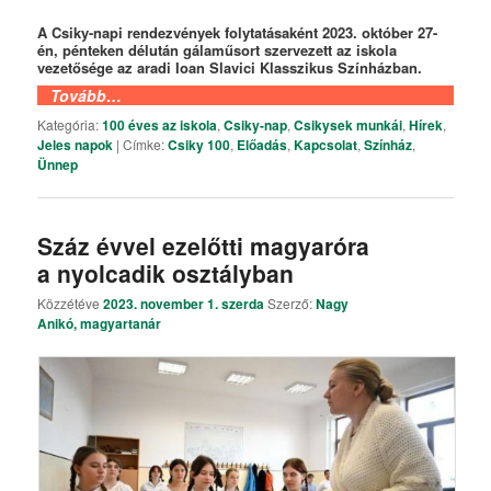
A Csiky-napi rendezvények folytatásaként 2023. október 27-
én, pénteken délután gálaműsort szervezett az iskola
vezetősége az aradi Ioan Slavici Klasszikus Színházban.
Tovább…
Kategória:
100 éves az iskola
,
Csiky-nap
,
Csikysek munkái
,
Hírek
,
Jeles napok
|
Címke:
Csiky 100
,
Előadás
,
Kapcsolat
,
Színház
,
Ünnep
Száz évvel ezelőtti magyaróra
a nyolcadik osztályban
Közzétéve
2023. november 1. szerda
Szerző:
Nagy
Anikó, magyartanár