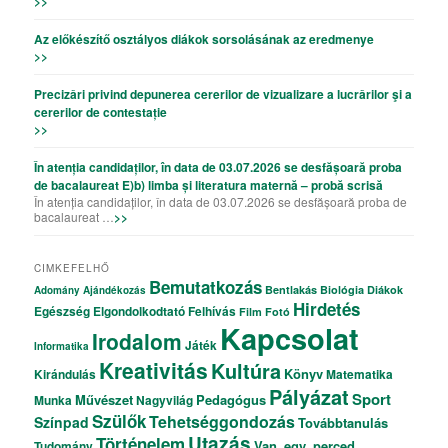
>>
Az előkészítő osztályos diákok sorsolásának az eredmenye
>>
Precizǎri privind depunerea cererilor de vizualizare a lucrǎrilor şi a
cererilor de contestație
>>
În atenția candidaților, în data de 03.07.2026 se desfășoară proba
de bacalaureat E)b) limba și literatura maternă – probă scrisă
În atenția candidaților, în data de 03.07.2026 se desfășoară proba de
bacalaureat …
>>
CIMKEFELHŐ
Bemutatkozás
Bentlakás
Biológia
Diákok
Adomány
Ajándékozás
Hirdetés
Egészség
Elgondolkodtató
Felhívás
Film
Fotó
Kapcsolat
Irodalom
Játék
Informatika
Kreativitás
Kultúra
Könyv
Kirándulás
Matematika
Pályázat
Sport
Művészet
Pedagógus
Munka
Nagyvilág
Szülők
Tehetséggondozás
Színpad
Továbbtanulás
Utazás
Történelem
Van_egy_perced
Tudomány