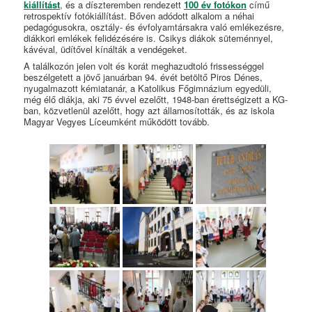
kiállítást
, és a díszteremben rendezett
100 év fotókon
című
retrospektív fotókiállítást. Bőven adódott alkalom a néhai
pedagógusokra, osztály- és évfolyamtársakra való emlékezésre,
diákkori emlékek felidézésére is. Csikys diákok süteménnyel,
kávéval, üdítővel kínálták a vendégeket.
A találkozón jelen volt és korát meghazudtoló frissességgel
beszélgetett a jövő januárban 94. évét betöltő Piros Dénes,
nyugalmazott kémiatanár, a Katolikus Főgimnázium egyedüli,
még élő diákja, aki 75 évvel ezelőtt, 1948-ban érettségizett a KG-
ban, közvetlenül azelőtt, hogy azt államosították, és az iskola
Magyar Vegyes Líceumként működött tovább.