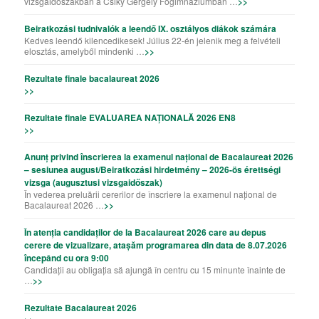
vizsgaidőszakban a Csiky Gergely Főgimnáziumban …
>>
Beiratkozási tudnivalók a leendő IX. osztályos diákok számára
Kedves leendő kilencedikesek! Július 22-én jelenik meg a felvételi
elosztás, amelyből mindenki …
>>
Rezultate finale bacalaureat 2026
>>
Rezultate finale EVALUAREA NAȚIONALĂ 2026 EN8
>>
Anunț privind înscrierea la examenul național de Bacalaureat 2026
– sesiunea august/Beiratkozási hirdetmény – 2026-ös érettségi
vizsga (augusztusi vizsgaidőszak)
În vederea preluării cererilor de înscriere la examenul național de
Bacalaureat 2026 …
>>
În atenția candidaților de la Bacalaureat 2026 care au depus
cerere de vizualizare, atașăm programarea din data de 8.07.2026
începând cu ora 9:00
Candidații au obligația să ajungă în centru cu 15 minunte înainte de
…
>>
Rezultate Bacalaureat 2026