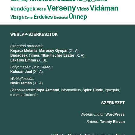
Verseny
Vidáman
Vendégek
Vers
Videó
Ünnep
Érdekes
Vizsga
Zene
Érettségi
WEBLAP-SZERKESZTŐK
Száguldó riporterek:
Kopacz Melánia
,
Marossy Gyopár
(XI. A),
Budacsek Tímea
,
Tiba-Fischer Eszter
(X. A),
Lakatos Emma
(X. B).
Sólyomszem (fotó, videó):
Kulcsár Jóel
(XI. A).
Webfejlesztés:
Nyári Tamás
(XI. A).
Főszerkesztők:
Popa Armand
, informatikus,
Spier Tünde
, igazgató,
matematikatanár
SZERKEZET
Weblap-motor:
WordPress
Sablon:
Twenty Eleven