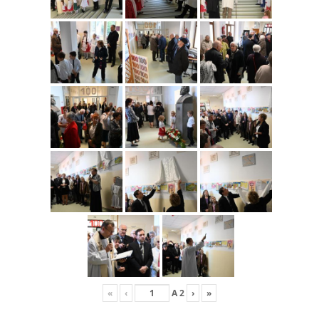
«
‹
A
2
›
»