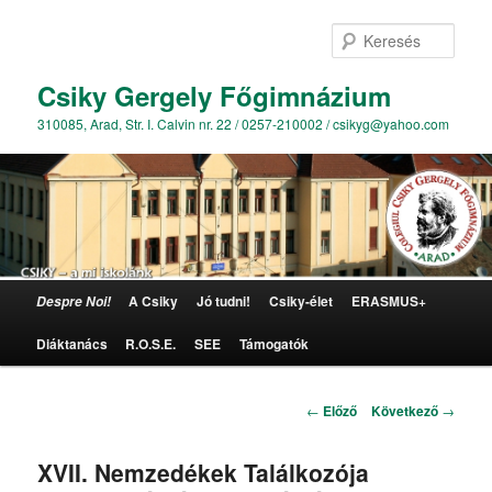
Kere
Csiky Gergely Főgimnázium
310085, Arad, Str. I. Calvin nr. 22 / 0257-210002 / csikyg@yahoo.com
Főmenü
A Csiky
Jó tudni!
Csiky-élet
ERASMUS+
Despre Noi!
Tovább az elsődleges tartalomra
Diáktanács
R.O.S.E.
SEE
Támogatók
Bejegyzés navigáció
←
Előző
Következő
→
XVII. Nemzedékek Találkozója