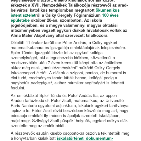
érkeztek a XVII. Nemzedékek Találkozója résztvevői az arad-
belvárosi katolikus templomban megtartott
ökumenikus
istentisztelet
ről a Csiky Gergely Főgimnázium
100 éves
épületébe
október 28-án, szombaton. Az iskola
jogelődjeiben, és a megye valamennyi magyar oktatási
intézményében végzett egykori diákok hivatalosak voltak az
Alma Mater Alapítvány által szervezett találkozóra.
Délelőtt 11 órakor került sor Péter András, a Csiky egykori
matematikatanára és igazgatója emléktáblájának leleplezésére.
Spier Tünde, igazgató idézte fel az egykori kolléga
személyiségét, aki a legnehezebb időkben, közvetlenül a
rendszerváltás után 7 éven keresztül irányította az épületben
akkor még csak „társintézményként” működő Csiky Gergely
Iskolacsoport életét. A diákok a szigorú, pontos, de humorral is
élni tudó, eredményes tanárt látták benne, kollégái pedig a
nagybetűs
pedagógust
, akihez bármikor segítségért is lehetett
fordulni.
Az emléktáblát Spier Tünde és Péter András fia, az éppen
Aradon tartózkodó dr. Péter Zsolt, matematikus, az Université
Paris Nanterre egyetemi adjunktusa, iskolánk egykori tanítványa
leplezte le. Péter Zsolt rövid beszédben köszönte meg azt, hogy
édesapja emlékét ily módon is ápolják szeretett iskolájában,
majd msgr. Szilvágyi Zsolt püspöki helynök, egykori csikys diák
szentelte meg az emléktáblát.
A résztvevők ezután kisebb csoportokra oszolva tekintették meg
a könyvtárban kialakított
iskolatörténeti dokumentum-