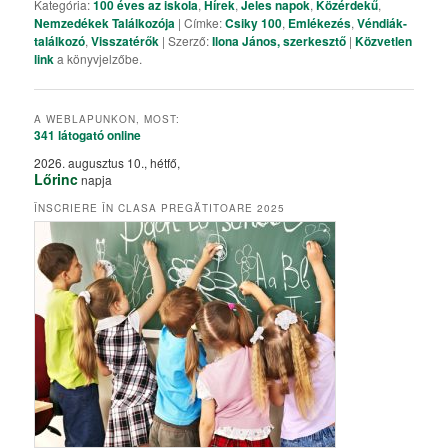
Kategória:
100 éves az iskola
,
Hírek
,
Jeles napok
,
Közérdekű
,
Nemzedékek Találkozója
| Címke:
Csiky 100
,
Emlékezés
,
Véndiák-
találkozó
,
Visszatérők
| Szerző:
Ilona János, szerkesztő
|
Közvetlen
link
a könyvjelzőbe.
A WEBLAPUNKON, MOST:
341 látogató
online
2026. augusztus 10., hétfő,
Lőrinc
napja
ÎNSCRIERE ÎN CLASA PREGĂTITOARE 2025