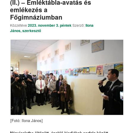
(II.) – Emléktábla-avatás és
emlékezés a
Főgimnáziumban
Közzétéve
2023. november 3. péntek
Szerző:
Ilona
János, szerkesztő
[Fotó: Ilona János]
Népviseletbe öltözött, éneklő kisdiákok sorfala között