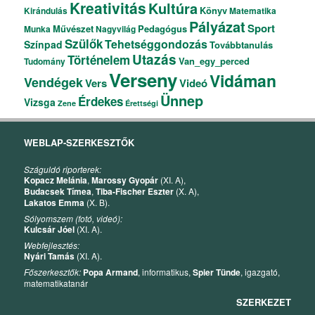
Kreativitás
Kultúra
Könyv
Kirándulás
Matematika
Pályázat
Sport
Művészet
Pedagógus
Munka
Nagyvilág
Szülők
Tehetséggondozás
Színpad
Továbbtanulás
Utazás
Történelem
Van_egy_perced
Tudomány
Verseny
Vidáman
Vendégek
Vers
Videó
Ünnep
Érdekes
Vizsga
Zene
Érettségi
WEBLAP-SZERKESZTŐK
Száguldó riporterek:
Kopacz Melánia
,
Marossy Gyopár
(XI. A),
Budacsek Tímea
,
Tiba-Fischer Eszter
(X. A),
Lakatos Emma
(X. B).
Sólyomszem (fotó, videó):
Kulcsár Jóel
(XI. A).
Webfejlesztés:
Nyári Tamás
(XI. A).
Főszerkesztők:
Popa Armand
, informatikus,
Spier Tünde
, igazgató,
matematikatanár
SZERKEZET