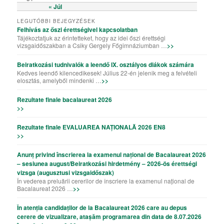
« Júl
LEGUTÓBBI BEJEGYZÉSEK
Felhívás az őszi érettségivel kapcsolatban
Tájékoztatjuk az érintetteket, hogy az idei őszi érettségi
vizsgaidőszakban a Csiky Gergely Főgimnáziumban …
>>
Beiratkozási tudnivalók a leendő IX. osztályos diákok számára
Kedves leendő kilencedikesek! Július 22-én jelenik meg a felvételi
elosztás, amelyből mindenki …
>>
Rezultate finale bacalaureat 2026
>>
Rezultate finale EVALUAREA NAȚIONALĂ 2026 EN8
>>
Anunț privind înscrierea la examenul național de Bacalaureat 2026
– sesiunea august/Beiratkozási hirdetmény – 2026-ös érettségi
vizsga (augusztusi vizsgaidőszak)
În vederea preluării cererilor de înscriere la examenul național de
Bacalaureat 2026 …
>>
În atenția candidaților de la Bacalaureat 2026 care au depus
cerere de vizualizare, atașăm programarea din data de 8.07.2026