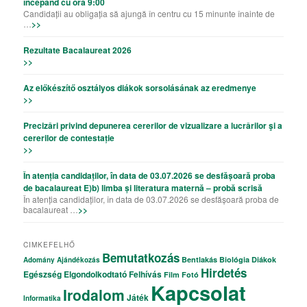
începând cu ora 9:00
Candidații au obligația să ajungă în centru cu 15 minunte înainte de
…
>>
Rezultate Bacalaureat 2026
>>
Az előkészítő osztályos diákok sorsolásának az eredmenye
>>
Precizǎri privind depunerea cererilor de vizualizare a lucrǎrilor şi a
cererilor de contestație
>>
În atenția candidaților, în data de 03.07.2026 se desfășoară proba
de bacalaureat E)b) limba și literatura maternă – probă scrisă
În atenția candidaților, în data de 03.07.2026 se desfășoară proba de
bacalaureat …
>>
CIMKEFELHŐ
Bemutatkozás
Bentlakás
Biológia
Diákok
Adomány
Ajándékozás
Hirdetés
Egészség
Elgondolkodtató
Felhívás
Film
Fotó
Kapcsolat
Irodalom
Játék
Informatika