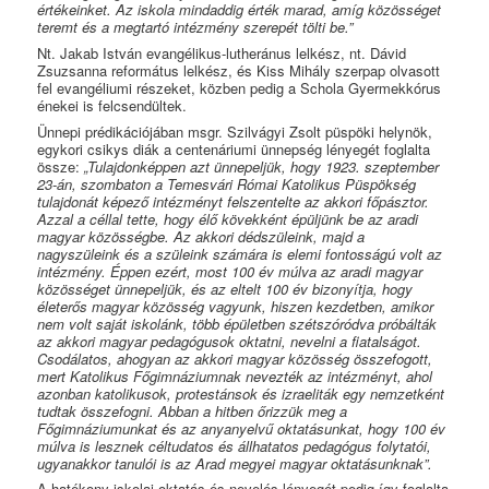
értékeinket. Az iskola mindaddig érték marad, amíg közösséget
teremt és a megtartó intézmény szerepét tölti be.”
Nt. Jakab István evangélikus-lutheránus lelkész, nt. Dávid
Zsuzsanna református lelkész, és Kiss Mihály szerpap olvasott
fel evangéliumi részeket, közben pedig a Schola Gyermekkórus
énekei is felcsendültek.
Ünnepi prédikációjában msgr. Szilvágyi Zsolt püspöki helynök,
egykori csikys diák a centenáriumi ünnepség lényegét foglalta
össze:
„Tulajdonképpen azt ünnepeljük, hogy 1923. szeptember
23-án, szombaton a Temesvári Római Katolikus Püspökség
tulajdonát képező intézményt felszentelte az akkori főpásztor.
Azzal a céllal tette, hogy élő kövekként épüljünk be az aradi
magyar közösségbe. Az akkori dédszüleink, majd a
nagyszüleink és a szüleink számára is elemi fontosságú volt az
intézmény. Éppen ezért, most 100 év múlva az aradi magyar
közösséget ünnepeljük, és az eltelt 100 év bizonyítja, hogy
életerős magyar közösség vagyunk, hiszen kezdetben, amikor
nem volt saját iskolánk, több épületben szétszóródva próbálták
az akkori magyar pedagógusok oktatni, nevelni a fiatalságot.
Csodálatos, ahogyan az akkori magyar közösség összefogott,
mert Katolikus Főgimnáziumnak nevezték az intézményt, ahol
azonban katolikusok, protestánsok és izraeliták egy nemzetként
tudtak összefogni. Abban a hitben őrizzük meg a
Főgimnáziumunkat és az anyanyelvű oktatásunkat, hogy 100 év
múlva is lesznek céltudatos és állhatatos pedagógus folytatói,
ugyanakkor tanulói is az Arad megyei magyar oktatásunknak”.
A hatékony iskolai oktatás és nevelés lényegét pedig így foglalta