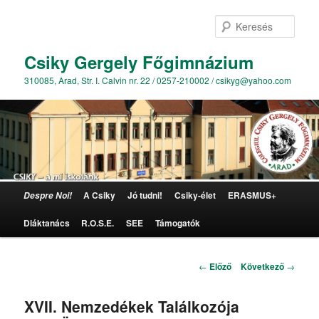
Kere
Csiky Gergely Főgimnázium
310085, Arad, Str. I. Calvin nr. 22 / 0257-210002 / csikyg@yahoo.com
Főmenü
A Csiky
Jó tudni!
Csiky-élet
ERASMUS+
Despre Noi!
Tovább az elsődleges tartalomra
Diáktanács
R.O.S.E.
SEE
Támogatók
Bejegyzés navigáció
←
Előző
Következő
→
XVII. Nemzedékek Találkozója