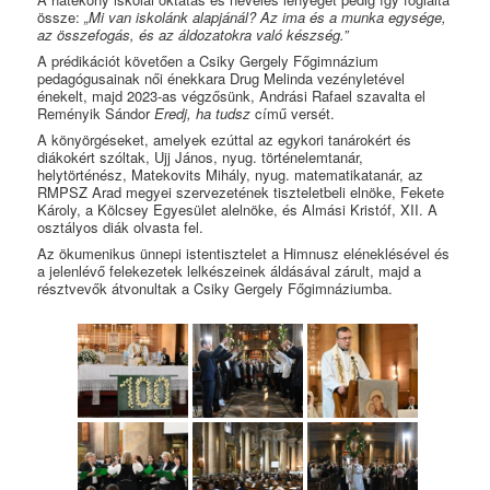
össze:
„Mi van iskolánk alapjánál? Az ima és a munka egysége,
az összefogás, és az áldozatokra való készség.”
A prédikációt követően a Csiky Gergely Főgimnázium
pedagógusainak női énekkara Drug Melinda vezényletével
énekelt, majd 2023-as végzősünk, Andrási Rafael szavalta el
Reményik Sándor
Eredj, ha tudsz
című versét.
A könyörgéseket, amelyek ezúttal az egykori tanárokért és
diákokért szóltak, Ujj János, nyug. történelemtanár,
helytörténész, Matekovits Mihály, nyug. matematikatanár, az
RMPSZ Arad megyei szervezetének tiszteletbeli elnöke, Fekete
Károly, a Kölcsey Egyesület alelnöke, és Almási Kristóf, XII. A
osztályos diák olvasta fel.
Az ökumenikus ünnepi istentisztelet a Himnusz eléneklésével és
a jelenlévő felekezetek lelkészeinek áldásával zárult, majd a
résztvevők átvonultak a Csiky Gergely Főgimnáziumba.