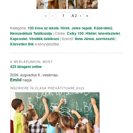
«
‹
A
2
›
»
Kategória:
100 éves az iskola
,
Hírek
,
Jeles napok
,
Közérdekű
,
Nemzedékek Találkozója
| Címke:
Csiky 100
,
Hitélet
,
Istentisztelet
,
Kapcsolat
,
Véndiák-találkozó
| Szerző:
Ilona János, szerkesztő
|
Közvetlen link
a könyvjelzőbe.
A WEBLAPUNKON, MOST:
425 látogató
online
2026. augusztus 9., vasárnap,
Emőd
napja
ÎNSCRIERE ÎN CLASA PREGĂTITOARE 2025