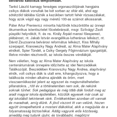
belvárosi katolikus templomban.
Tankó László karnagy fenséges orgonaszólójának hangjaira
csikys diákok vonultak be két sorban az oltár elé, ahol egy
sötétzöld táblába tűzték a kezükben tartott fehér rózsaszálakat,
hogy azok végül egy nagy méretű 100-as számot alkossanak.
Páter Artur Prenievicz minorita házfőnök köszöntötte az ünnepi
ökumenikus istentisztelet főcelebránsát, msgr. Szilvágyi Zsolt
püspöki helynököt, ft. és ns. Király Árpád marosi főesperest,
plébánost, nt. Jakab István evangélikus-lutheránus lelkészt, nt.
Dávid Zsuzsanna belvárosi református lelkészt, Kiss Mihály
szerpapot, Kranowszky Nagy Andreát, az Alma Mater Alapítvány
elnökét, Spier Tündét, a Csiky Gergely Főgimnázium igazgatóját,
illetve minden résztvevőt, az iskola összes véndiákját.
Nem véletlen, hogy az Alma Mater Alapítvány az iskola
centenáriumának ünnepére időzítette az idei Nemzedékek
Találkozóját. Beszédében Kranovszky Nagy Andrea, alapítványi
elnök, volt csikys diák is utalt erre, kihangsúlyozva, hogy a
találkozás minden alkalma ajándék és öröm, mert
visszaemlékezést jelent az egyszeri és megismételhetetlen
pillanatokra.
„100 év a történelemben nem sok, de nekünk
soknak tűnhet. Sok pedagógus és még több diák fordult meg az
aradi magyar iskola épületében, közülük egyesek már csak az
égi iskolából tekintenek ránk. Emlékeinkben azonban ott vannak
és maradnak, amíg élünk. A jövő viszont itt van velünk, hiszen
együtt ünnepelhetünk a mostani diákokkal, akik a megújulás és a
folyamatosság biztosítékai. Addig vagyunk erős közösség,
ameddig meg tudunk újulni, és továbbadni, megőrizni