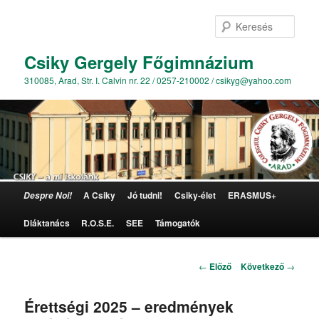
Kere
Csiky Gergely Főgimnázium
310085, Arad, Str. I. Calvin nr. 22 / 0257-210002 / csikyg@yahoo.com
Főmenü
A Csiky
Jó tudni!
Csiky-élet
ERASMUS+
Despre Noi!
Tovább az elsődleges tartalomra
Diáktanács
R.O.S.E.
SEE
Támogatók
Bejegyzés navigáció
←
Előző
Következő
→
Érettségi 2025 – eredmények