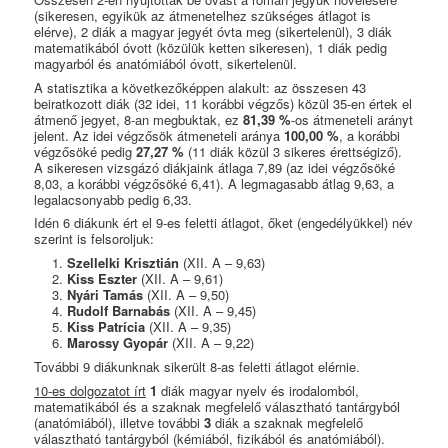
(sikeresen, egyikük az átmenetelhez szükséges átlagot is
elérve), 2 diák a magyar jegyét óvta meg (sikertelenül), 3 diák
matematikából óvott (közülük ketten sikeresen), 1 diák pedig
magyarból és anatómiából óvott, sikertelenül.
A statisztika a következőképpen alakult: az összesen 43
beiratkozott diák (32 idei, 11 korábbi végzős) közül 35-en értek el
átmenő jegyet, 8-an megbuktak, ez
81,39 %
-os átmeneteli arányt
jelent. Az idei végzősök átmeneteli aránya
100,00 %
, a korábbi
végzősöké pedig
27,27 %
(11 diák közül 3 sikeres érettségiző).
A sikeresen vizsgázó diákjaink átlaga 7,89 (az idei végzősöké
8,03, a korábbi végzősöké 6,41). A legmagasabb átlag 9,63, a
legalacsonyabb pedig 6,33.
Idén 6 diákunk ért el 9-es feletti átlagot, őket (engedélyükkel) név
szerint is felsoroljuk:
Szellelki Krisztián
(XII. A – 9,63)
Kiss Eszter
(XII. A – 9,61)
Nyári Tamás
(XII. A – 9,50)
Rudolf Barnabás
(XII. A – 9,45)
Kiss Patrícia
(XII. A – 9,35)
Marossy Gyopár
(XII. A – 9,22)
További 9 diákunknak sikerült 8-as feletti átlagot elérnie.
10-es dolgozatot írt
1
diák magyar nyelv és irodalomból,
matematikából és a szaknak megfelelő választható tantárgyból
(anatómiából), illetve további
3
diák a szaknak megfelelő
választható tantárgyból (kémiából, fizikából és anatómiából).