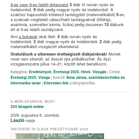
9-es vagy 9-es feletti dolgozatot
3
diák írt román nyelv és
irodalomból,
9
diák pedig magyar nyelv és irodalomból. A
szakhoz kapcsolódó kötelező tantárgyból (matematikából)
5
-en,
a szaknak megfelelő választható tantárgyaknál (földrajz,
anatómia, szervetlen kémia, fizika) pedig összesen
13
diákunk
ért el 9-es feletti osztályzatot.
Ami
a bukások
okát illeti:
4
diák román nyelv és
irodalomból,
2
diák magyar nyelv és irodalomból,
2
diák pedig
matematikából vizsgázott sikertelenül.
Gratulálunk a sikeresen érettségizett diákjainknak!
Akinek
most nem sikerült, az ősszel újra próbálkozhat. Az őszi
vizsgasorozatra július 14–21. között lehet beiratkozni.
Kategória:
Eredmények
,
Érettségi 2025
,
Hírek
,
Vizsgák
| Címke:
Érettségi 2025
,
Vizsga
| Szerző:
Ilona János, számítástechnika és
informatika tanár
|
Közvetlen link
a könyvjelzőbe.
A WEBLAPUNKON, MOST:
324 látogató
online
2026. augusztus 8., szombat,
László
napja
ÎNSCRIERE ÎN CLASA PREGĂTITOARE 2025