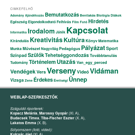
CIMKEFELHŐ
Bemutatkozás
Bentlakás
Biológia
Diákok
Adomány
Ajándékozás
Hirdetés
Egészség
Elgondolkodtató
Felhívás
Film
Fotó
Kapcsolat
Irodalom
Játék
Informatika
Kreativitás
Kultúra
Könyv
Kirándulás
Matematika
Pályázat
Sport
Művészet
Pedagógus
Munka
Nagyvilág
Szülők
Tehetséggondozás
Színpad
Továbbtanulás
Utazás
Történelem
Van_egy_perced
Tudomány
Verseny
Vidáman
Vendégek
Vers
Videó
Ünnep
Érdekes
Vizsga
Zene
Érettségi
WEBLAP-SZERKESZTŐK
Száguldó riporterek:
Kopacz Melánia
,
Marossy Gyopár
(XI. A),
Budacsek Tímea
,
Tiba-Fischer Eszter
(X. A),
Lakatos Emma
(X. B).
Sólyomszem (fotó, videó):
Kulcsár Jóel
(XI. A).