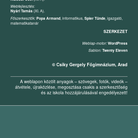
Webfejlesztés:
Nyári Tamás
(XI. A).
Főszerkesztők:
Popa Armand
, informatikus,
Spier Tünde
, igazgató,
matematikatanár
SZERKEZET
Weblap-motor:
WordPress
Sablon:
Twenty Eleven
© Csiky Gergely Főgimnázium, Arad
A weblapon közölt anyagok – szövegek, fotók, videók –
átvétele, újraközlése, megosztása csakis a szerkesztőség
és az iskola hozzájárulásával engedélyezett!