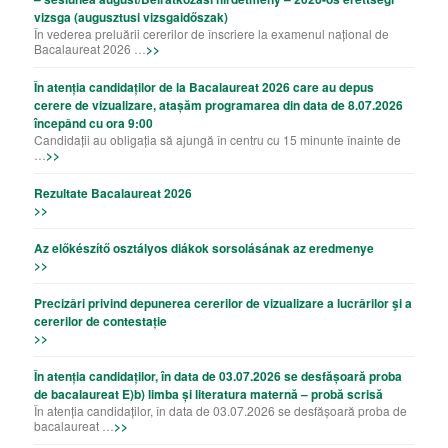
vizsga (augusztusi vizsgaidőszak)
În vederea preluării cererilor de înscriere la examenul național de
Bacalaureat 2026 …
>>
În atenția candidaților de la Bacalaureat 2026 care au depus
cerere de vizualizare, atașăm programarea din data de 8.07.2026
începând cu ora 9:00
Candidații au obligația să ajungă în centru cu 15 minunte înainte de
…
>>
Rezultate Bacalaureat 2026
>>
Az előkészítő osztályos diákok sorsolásának az eredmenye
>>
Precizǎri privind depunerea cererilor de vizualizare a lucrǎrilor şi a
cererilor de contestație
>>
În atenția candidaților, în data de 03.07.2026 se desfășoară proba
de bacalaureat E)b) limba și literatura maternă – probă scrisă
În atenția candidaților, în data de 03.07.2026 se desfășoară proba de
bacalaureat …
>>