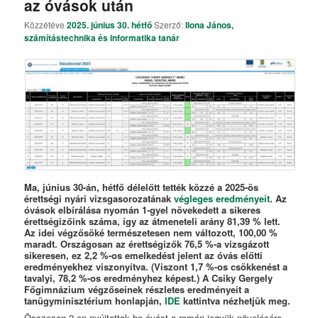
az óvások után
Közzétéve
2025. június 30. hétfő
Szerző:
Ilona János,
számítástechnika és informatika tanár
Ma, június 30-án, hétfő délelőtt tették közzé a 2025-ös
érettségi nyári vizsgasorozatának
végleges eredményeit
. Az
óvások elbírálása nyomán 1-gyel növekedett a sikeres
érettségizőink száma, így az átmeneteli arány 81,39 % lett.
Az idei végzősöké természetesen nem változott, 100,00 %
maradt. Országosan az érettségizők 76,5 %-a vizsgázott
sikeresen, ez 2,2 %-os emelkedést jelent az óvás előtti
eredményekhez viszonyítva. (Viszont 1,7 %-os csökkenést a
tavalyi, 78,2 %-os eredményhez képest.) A Csiky Gergely
Főgimnázium végzőseinek részletes eredményeit a
tanügyminisztérium honlapján,
IDE
kattintva nézhetjük meg.
Összesen 2-en nyújtottak be óvást a román jegyük növelésére