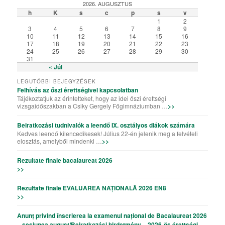
2026. AUGUSZTUS
h
K
s
c
p
s
v
1
2
3
4
5
6
7
8
9
10
11
12
13
14
15
16
17
18
19
20
21
22
23
24
25
26
27
28
29
30
31
« Júl
LEGUTÓBBI BEJEGYZÉSEK
Felhívás az őszi érettségivel kapcsolatban
Tájékoztatjuk az érintetteket, hogy az idei őszi érettségi
vizsgaidőszakban a Csiky Gergely Főgimnáziumban …
>>
Beiratkozási tudnivalók a leendő IX. osztályos diákok számára
Kedves leendő kilencedikesek! Július 22-én jelenik meg a felvételi
elosztás, amelyből mindenki …
>>
Rezultate finale bacalaureat 2026
>>
Rezultate finale EVALUAREA NAȚIONALĂ 2026 EN8
>>
Anunț privind înscrierea la examenul național de Bacalaureat 2026
– sesiunea august/Beiratkozási hirdetmény – 2026-ös érettségi