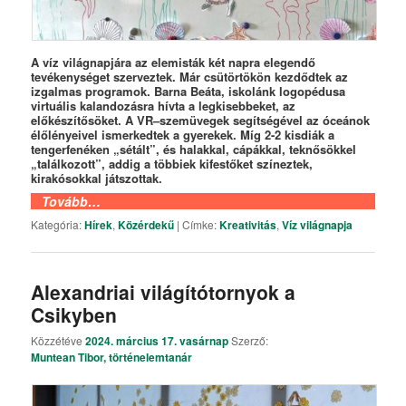
A víz világnapjára az elemisták két napra elegendő
tevékenységet szerveztek. Már csütörtökön kezdődtek az
izgalmas programok. Barna Beáta, iskolánk logopédusa
virtuális kalandozásra hívta a legkisebbeket, az
előkészítősöket. A VR
–
szemüvegek segítségével az óceánok
élőlényeivel ismerkedtek a gyerekek. Míg 2-2 kisdiák a
tengerfenéken „sétált”, és halakkal, cápákkal, teknősökkel
„találkozott”, addig a többiek kifestőket színeztek,
kirakósokkal játszottak.
Tovább…
Kategória:
Hírek
,
Közérdekű
|
Címke:
Kreativitás
,
Víz világnapja
Alexandriai világítótornyok a
Csikyben
Közzétéve
2024. március 17. vasárnap
Szerző:
Muntean Tibor, történelemtanár