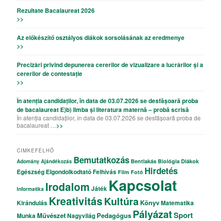
Rezultate Bacalaureat 2026
>>
Az előkészítő osztályos diákok sorsolásának az eredmenye
>>
Precizǎri privind depunerea cererilor de vizualizare a lucrǎrilor şi a
cererilor de contestație
>>
În atenția candidaților, în data de 03.07.2026 se desfășoară proba
de bacalaureat E)b) limba și literatura maternă – probă scrisă
În atenția candidaților, în data de 03.07.2026 se desfășoară proba de
bacalaureat …
>>
CIMKEFELHŐ
Bemutatkozás
Bentlakás
Biológia
Diákok
Adomány
Ajándékozás
Hirdetés
Egészség
Elgondolkodtató
Felhívás
Film
Fotó
Kapcsolat
Irodalom
Játék
Informatika
Kreativitás
Kultúra
Könyv
Kirándulás
Matematika
Pályázat
Sport
Művészet
Pedagógus
Munka
Nagyvilág