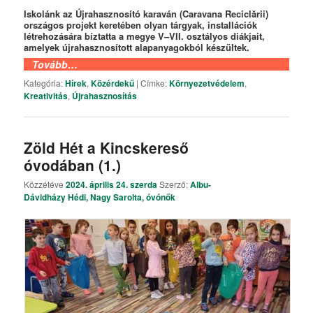
Iskolánk a
z Újrahasznosító karaván
(Caravana Reciclării)
országos projekt keretében olyan tárgyak, installációk
létrehozására bíztatta a megye V–VII. osztályos diákjait,
amelyek újrahasznosított alapanyagokból készültek.
Tovább…
Kategória:
Hírek
,
Közérdekű
|
Címke:
Környezetvédelem
,
Kreativitás
,
Újrahasznosítás
Zöld Hét a Kincskereső
óvodában (1.)
Közzétéve
2024. április 24. szerda
Szerző:
Albu-
Dávidházy Hédi, Nagy Sarolta, óvónők