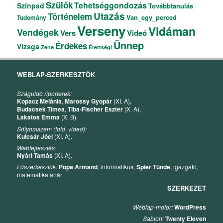
Szülők
Tehetséggondozás
Színpad
Továbbtanulás
Utazás
Történelem
Van_egy_perced
Tudomány
Verseny
Vidáman
Vendégek
Vers
Videó
Ünnep
Érdekes
Vizsga
Zene
Érettségi
WEBLAP-SZERKESZTŐK
Száguldó riporterek:
Kopacz Melánia
,
Marossy Gyopár
(XI. A),
Budacsek Tímea
,
Tiba-Fischer Eszter
(X. A),
Lakatos Emma
(X. B).
Sólyomszem (fotó, videó):
Kulcsár Jóel
(XI. A).
Webfejlesztés:
Nyári Tamás
(XI. A).
Főszerkesztők:
Popa Armand
, informatikus,
Spier Tünde
, igazgató,
matematikatanár
SZERKEZET
Weblap-motor:
WordPress
Sablon:
Twenty Eleven