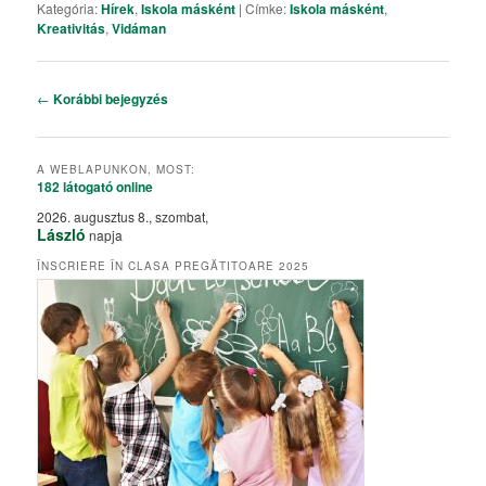
Kategória:
Hírek
,
Iskola másként
|
Címke:
Iskola másként
,
Kreativitás
,
Vidáman
Bejegyzés navigáció
←
Korábbi bejegyzés
A WEBLAPUNKON, MOST:
182 látogató
online
2026. augusztus 8., szombat,
László
napja
ÎNSCRIERE ÎN CLASA PREGĂTITOARE 2025