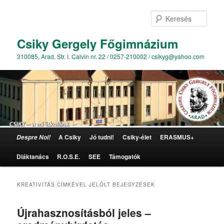
Kere
Csiky Gergely Főgimnázium
310085, Arad, Str. I. Calvin nr. 22 / 0257-210002 / csikyg@yahoo.com
Főmenü
A Csiky
Jó tudni!
Csiky-élet
ERASMUS+
Despre Noi!
Tovább az elsődleges tartalomra
Tovább a másodlagos tartalomra
Diáktanács
R.O.S.E.
SEE
Támogatók
KREATIVITÁS
CÍMKÉVEL JELÖLT BEJEGYZÉSEK
Újrahasznosításból jeles –