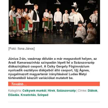
[Fotó: Ilona János]
Június 2-án, vasárnap délután a már megszokott helyen, az
Aradi Kamaraszínház színpadán lépett fel a Százszorszép
diákszínjátszó csoport. A Csiky Gergely Főgimnázium
nyolcadik osztályos diákjaiból álló csoport, Ujj Ágnes,
nyugalmazott magyartanár irányításával Ludas Matyi
történetéből készült variációkat mutatott be.
Tovább…
Kategória:
Csikysek munkái
,
Hírek
,
Százszorszép
|
Címke:
Diákok
,
Előadás
,
Kreativitás
,
Színpad