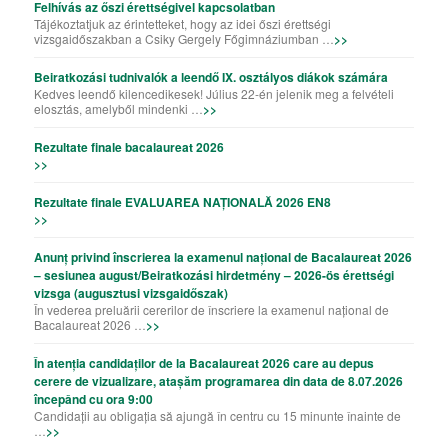
Felhívás az őszi érettségivel kapcsolatban
Tájékoztatjuk az érintetteket, hogy az idei őszi érettségi
vizsgaidőszakban a Csiky Gergely Főgimnáziumban …
>>
Beiratkozási tudnivalók a leendő IX. osztályos diákok számára
Kedves leendő kilencedikesek! Július 22-én jelenik meg a felvételi
elosztás, amelyből mindenki …
>>
Rezultate finale bacalaureat 2026
>>
Rezultate finale EVALUAREA NAȚIONALĂ 2026 EN8
>>
Anunț privind înscrierea la examenul național de Bacalaureat 2026
– sesiunea august/Beiratkozási hirdetmény – 2026-ös érettségi
vizsga (augusztusi vizsgaidőszak)
În vederea preluării cererilor de înscriere la examenul național de
Bacalaureat 2026 …
>>
În atenția candidaților de la Bacalaureat 2026 care au depus
cerere de vizualizare, atașăm programarea din data de 8.07.2026
începând cu ora 9:00
Candidații au obligația să ajungă în centru cu 15 minunte înainte de
…
>>