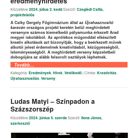
eredményhirdetés
Közzétéve
2024. július 2. kedd
Szerző:
Czeglédi Csilla,
projektfelelős
A Csiky Gergely Főgimnázium által az
Újrahasznosító
karaván
országos projekt keretén belül meghirdetett
versenyre számos kiemelkedő pályamunka érkezett Arad
megyei iskolákból. Az aprólékos műgonddal elkészített
kreatív alkotások azt bizonyítják, hogy a beérkezett művek
alkotói jelest érdemelnek kreativitásból, kézügyességből,
leleményességből. A meghirdetett verseny képzeletbeli
dobogójára az alább felsorolt osztályok léphetnek.
Tovább…
Kategória:
Eredmények
,
Hírek
,
Vetélkedő
|
Címke:
Kreativitás
,
Újrahasznosítás
,
Verseny
Ludas Matyi – Színpadon a
Százszorszép
Közzétéve
2024. június 5. szerda
Szerző:
Ilona János,
szerkesztő