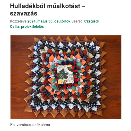
Hulladékból műalkotást –
szavazás
Közzétéve
2024. május 30. csütörtök
Szerző:
Czeglédi
Csilla, projektfelelős
Foltvarrásos székpárna