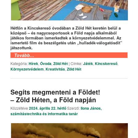
Hétfőn a Kincskereső óvodában a Zöld Hét keretén belül a
középső – és nagycsoportosok a Föld napja alkalmából
játékos formában ismerkedtek a környezetvédelemmel. Az
ismertető film és beszélgetés után „hulladék-válogatósdit”
játszottunk.
Tovább…
Kategória:
Hírek
,
Óvoda
,
Zöld Hét
|
Címke:
Játék
,
Kincskereső
,
Környezetvédelem
,
Kreativitás
,
Zöld Hét
Segíts megmenteni a Földet!
– Zöld Héten, a Föld napján
Közzétéve
2024. április 22. hétfő
Szerző:
Ilona János,
számítástechnika és informatika tanár