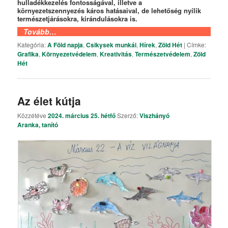
hulladékkezelés fontosságával, illetve a
környezetszennyezés káros hatásaival, de lehetőség nyílik
természetjárásokra, kirándulásokra is.
Tovább…
Kategória:
A Föld napja
,
Csikysek munkái
,
Hírek
,
Zöld Hét
|
Címke:
Grafika
,
Környezetvédelem
,
Kreativitás
,
Természetvédelem
,
Zöld
Hét
Az élet kútja
Közzétéve
2024. március 25. hétfő
Szerző:
Viszhányó
Aranka, tanító