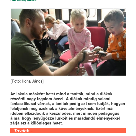
[Fotó: Ilona János]
Az Iskola másként hetet mind a tanítók, mind a diákok
részéről nagy izgalom övezi. A diákok mindig valami
fantasztikusat várnak, a tanítók pedig azt sem tudják, hogyan
feleljenek meg ezeknek a követelményeknek. Ezért már
időben elkezdődik a készülődés, mert minden pedagógus
álma, hogy lenyűgözze lurkóit és maradandó élményekkel
zárja ezt a különleges hetet.
Tovább…