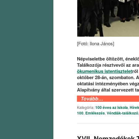
[Fotó: Ilona János]
Népviseletbe öltözött, énekl
Találkozója résztvevői az ar
ökumenikus istentisztelet
rő
október 28-án, szombaton. A
oktatási intézményében végz
Alapítvány által szervezett t
Tovább…
Kategória:
100 éves az iskola
,
Híre
100
,
Emlékezés
,
Véndiák-találkozó
XVII. Nemzedékek T