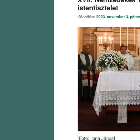
istentisztelet
Közzétéve
2023. november 3. pént
[Fotó: Ilona János]