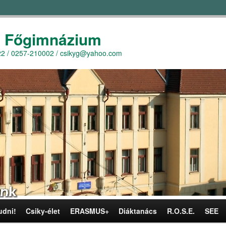
y Főgimnázium
r. 22 / 0257-210002 / csikyg@yahoo.com
udni!
Csiky-élet
ERASMUS+
Diáktanács
R.O.S.E.
SEE
omra
omra