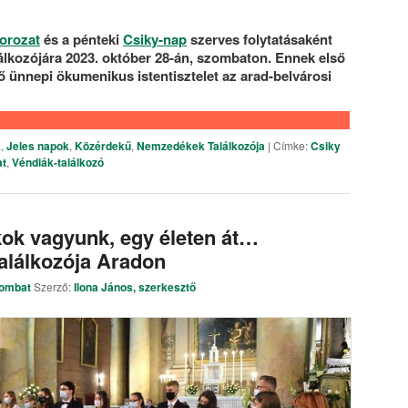
orozat
és a pénteki
Csiky-nap
szerves folytatásaként
álkozójára 2023. október 28-án, szombaton. Ennek első
ő ünnepi ökumenikus istentisztelet az arad-belvárosi
k
,
Jeles napok
,
Közérdekű
,
Nemzedékek Találkozója
|
Címke:
Csiky
at
,
Véndiák-találkozó
kok vagyunk, egy életen át…
alálkozója Aradon
zombat
Szerző:
Ilona János, szerkesztő