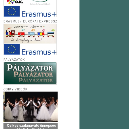
ERASMUS+ EURÓPAI EXPRESSZ
PÁLYÁZATOK
CSIKY-VIDEÓK
Csikys szalagavató ünnepség