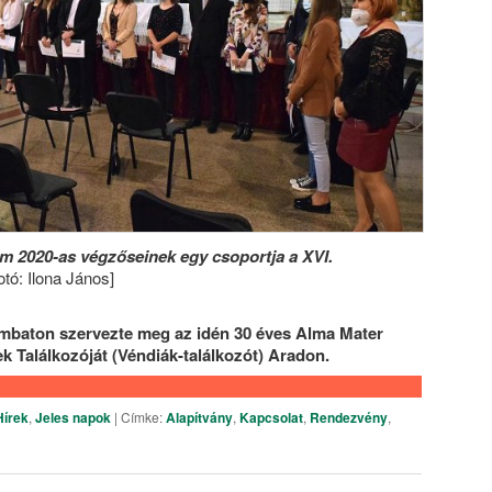
 2020-as végzőseinek egy csoportja a XVI.
tó: Ilona János]
ombaton szervezte meg az idén 30 éves Alma Mater
 Találkozóját (Véndiák-találkozót) Aradon.
Hírek
,
Jeles napok
|
Címke:
Alapítvány
,
Kapcsolat
,
Rendezvény
,