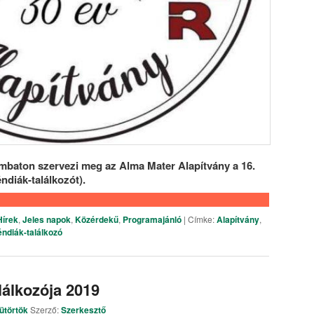
Örökségünk pályázat – kisfil
előzetes
mbaton szervezi meg az Alma Mater Alapítvány a 16.
ndiák-találkozót).
Hírek
,
Jeles napok
,
Közérdekű
,
Programajánló
|
Címke:
Alapítvány
,
ndiák-találkozó
álkozója 2019
ütörtök
Szerző:
Szerkesztő