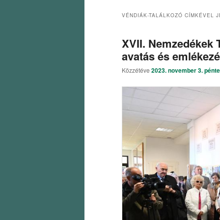
VÉNDIÁK-TALÁLKOZÓ
CÍMKÉVEL J
XVII. Nemzedékek Ta
avatás és emlékez
Közzétéve
2023. november 3. pént