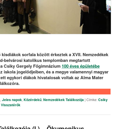
ő kisdiákok sorfala között érkeztek a XVII. Nemzedékek
ad-belvárosi katolikus templomban megtartott
l a Csiky Gergely Főgimnázium
100 éves épületébe
z iskola jogelődjeiben, és a megye valamennyi magyar
ett egykori diákok hivatalosak voltak az Alma Mater
alálkozóra.
k
,
Jeles napok
,
Közérdekű
,
Nemzedékek Találkozója
|
Címke:
Csiky
,
Visszatérők
alálkozója (I.) – Ökumenikus