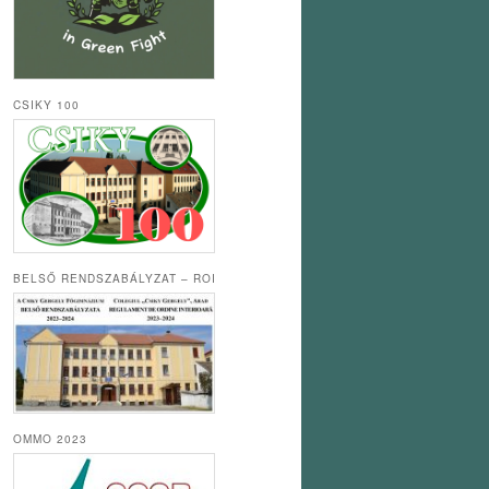
CSIKY 100
BELSŐ RENDSZABÁLYZAT – ROI
OMMO 2023