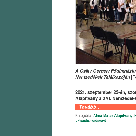
A Csiky Gergely Főgimnázium
Nemzedékek Találkozóján
[Fo
2021. szeptember 25-én, sz
Alapítvány a XVI. Nemzedékek
Tovább…
Kategória:
Alma Mater Alapítvány
,
Véndiák-találkozó