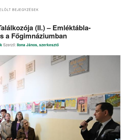
ELÖLT BEJEGYZÉSEK
lálkozója (II.) – Emléktábla-
és a Főgimnáziumban
ek
Szerző:
Ilona János, szerkesztő