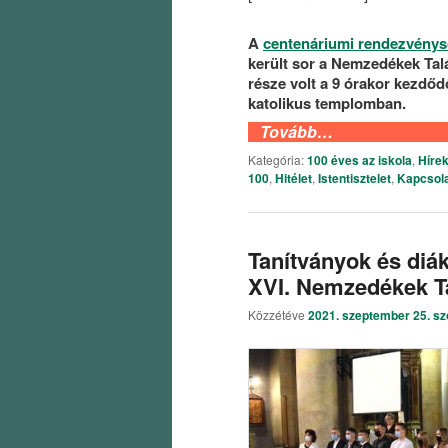
A
centenáriumi rendezvénys
került sor a Nemzedékek Tal
része volt a 9 órakor kezdőd
katolikus templomban.
Tovább…
Kategória:
100 éves az iskola
,
Híre
100
,
Hitélet
,
Istentisztelet
,
Kapcsol
Tanítványok és diá
XVI. Nemzedékek T
Közzétéve
2021. szeptember 25. s