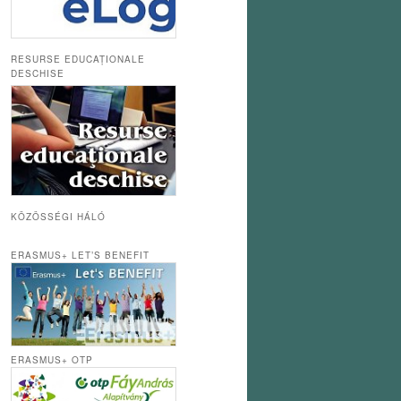
RESURSE EDUCAȚIONALE
DESCHISE
KÖZÖSSÉGI HÁLÓ
ERASMUS+ LET’S BENEFIT
ERASMUS+ OTP