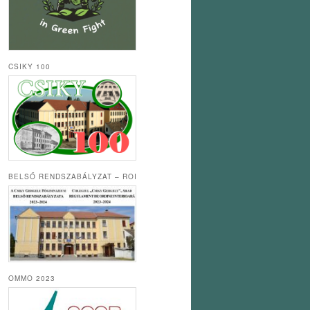
CSIKY 100
BELSŐ RENDSZABÁLYZAT – ROI
OMMO 2023