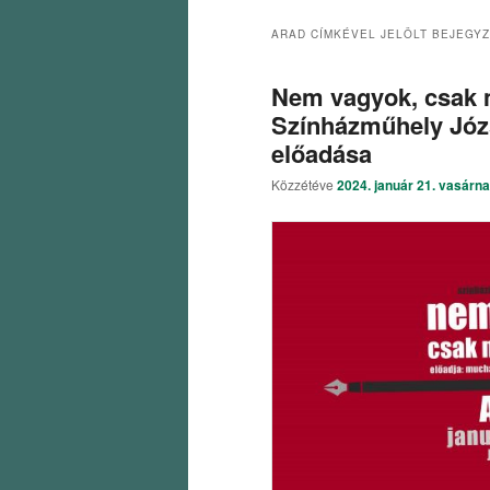
ARAD
CÍMKÉVEL JELÖLT BEJEGY
Nem vagyok, csak 
Színházműhely Józs
előadása
Közzétéve
2024. január 21. vasárn