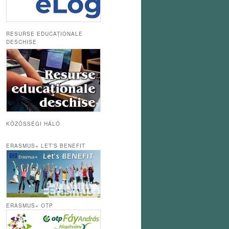
RESURSE EDUCAȚIONALE
DESCHISE
KÖZÖSSÉGI HÁLÓ
ERASMUS+ LET’S BENEFIT
ERASMUS+ OTP