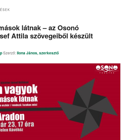
ZÉSEK
mások látnak – az Osonó
ef Attila szövegeiből készült
ap
Szerző:
Ilona János, szerkesztő