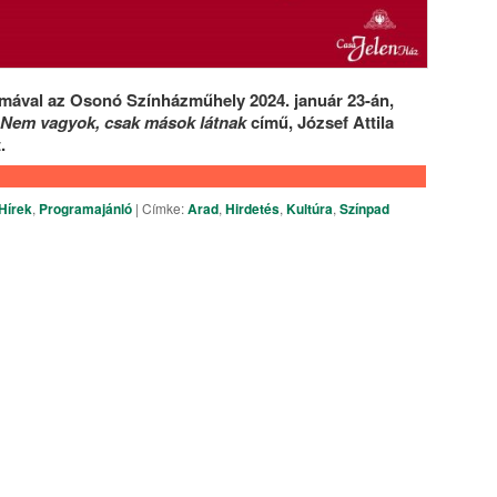
lmával az Osonó Színházműhely 2024. január 23-án,
Nem vagyok, csak mások látnak
című, József Attila
.
Hírek
,
Programajánló
|
Címke:
Arad
,
Hirdetés
,
Kultúra
,
Színpad