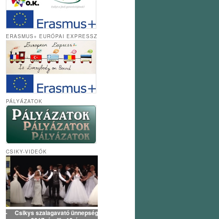
ERASMUS+ EURÓPAI EXPRESSZ
PÁLYÁZATOK
CSIKY-VIDEÓK
Csikys szalagavató ünnepség