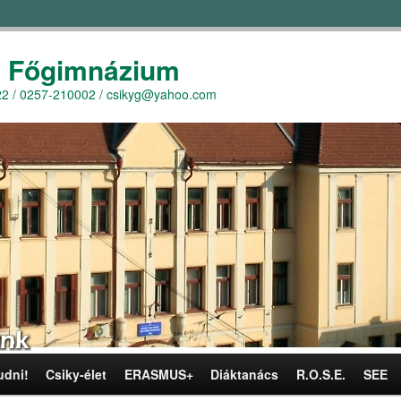
y Főgimnázium
r. 22 / 0257-210002 / csikyg@yahoo.com
udni!
Csiky-élet
ERASMUS+
Diáktanács
R.O.S.E.
SEE
omra
omra