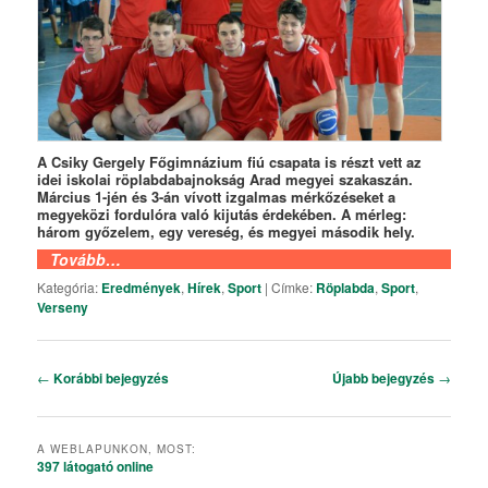
A Csiky Gergely Főgimnázium fiú csapata is részt vett az
idei iskolai röplabdabajnokság Arad megyei szakaszán.
Március 1-jén és 3-án vívott izgalmas mérkőzéseket a
megyeközi fordulóra való kijutás érdekében. A mérleg:
három győzelem, egy vereség, és megyei második hely.
Tovább…
Kategória:
Eredmények
,
Hírek
,
Sport
|
Címke:
Röplabda
,
Sport
,
Verseny
Bejegyzés navigáció
←
Korábbi bejegyzés
Újabb bejegyzés
→
A WEBLAPUNKON, MOST:
397 látogató
online