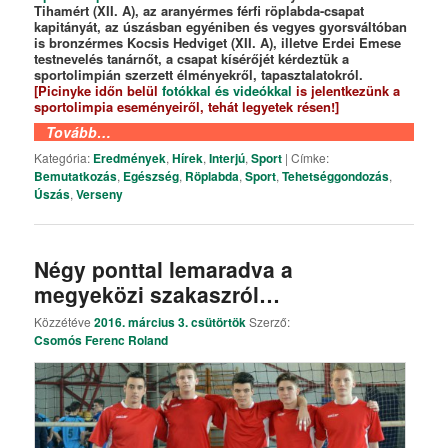
Tihamért (XII. A), az aranyérmes férfi röplabda-csapat
kapitányát, az úszásban egyéniben és vegyes gyorsváltóban
is bronzérmes Kocsis Hedviget (XII. A), illetve Erdei Emese
testnevelés tanárnőt, a csapat kísérőjét kérdeztük a
sportolimpián szerzett élményekről, tapasztalatokról.
[
Picinyke időn belül
fotókkal és videókkal
is jelentkezünk a
sportolimpia eseményeiről, tehát legyetek résen!
]
Tovább…
Kategória:
Eredmények
,
Hírek
,
Interjú
,
Sport
|
Címke:
Bemutatkozás
,
Egészség
,
Röplabda
,
Sport
,
Tehetséggondozás
,
Úszás
,
Verseny
Négy ponttal lemaradva a
megyeközi szakaszról…
Közzétéve
2016. március 3. csütörtök
Szerző:
Csomós Ferenc Roland