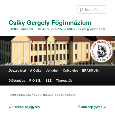
Kere
Csiky Gergely Főgimnázium
310085, Arad, Str. I. Calvin nr. 22 / 0257-210002 / csikyg@yahoo.com
Főmenü
A Csiky
Jó tudni!
Csiky-élet
ERASMUS+
Despre Noi!
Tovább az elsődleges tartalomra
Tovább a másodlagos tartalomra
Diáktanács
R.O.S.E.
SEE
Támogatók
RÖPLABDA
CÍMKÉVEL JELÖLT BEJEGYZÉSEK
Bejegyzés navigáció
←
Korábbi bejegyzés
Újabb bejegyzés
→