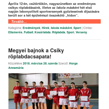
Április 12-én, csütörtökön, nagyszünetben az eredményes
csikys röplabdásaink, illetve az
Iskola másként
hét első
napján lebonyolított sportversenyek győzteseinek díjazására
került sor a két épületrészt összekötő „hídon”.
Tovább…
Kategória:
Eredmények
,
Hírek
,
Iskola másként
,
Sport
|
Címke:
Elismerés
,
Futball
,
Kosárlabda
,
Röplabda
,
Sport
,
Verseny
Megyei bajnok a Csiky
röplabdacsapata!
Közzétéve
2018. március 28. szerda
Szerző:
Horga
Annamária