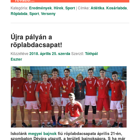
Kategória:
Eredmények
,
Hírek
,
Sport
|
Címke:
Atlétika
,
Kosárlabda
,
Röplabda
,
Sport
,
Verseny
Újra pályán a
röplabdacsapat!
Közzétéve
2018. április 25. szerda
Szerző:
Tóthpál
Eszter
Iskolánk
megyei bajnok
fiú röplabdacsapata április 21-én,
szombaton Dévára utazott, a területi bajnokságra. S ha már