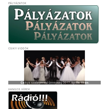
PÁLYÁZATOK
CSIKY-VIDEÓK
Csikys szalagavató ünnepség 2017. április 19-én
HANGOS HÍREK