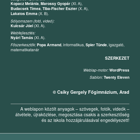
Kopacz Melánia
,
Marossy Gyopár
(XI. A),
Budacsek Tímea
,
Tiba-Fischer Eszter
(X. A),
Lakatos Emma
(X. B).
Sólyomszem (fotó, videó):
Kulcsár Jóel
(XI. A).
Webfejlesztés:
Nyári Tamás
(XI. A).
Főszerkesztők:
Popa Armand
, informatikus,
Spier Tünde
, igazgató,
matematikatanár
SZERKEZET
Weblap-motor:
WordPress
Sablon:
Twenty Eleven
© Csiky Gergely Főgimnázium, Arad
A weblapon közölt anyagok – szövegek, fotók, videók –
átvétele, újraközlése, megosztása csakis a szerkesztőség
és az iskola hozzájárulásával engedélyezett!