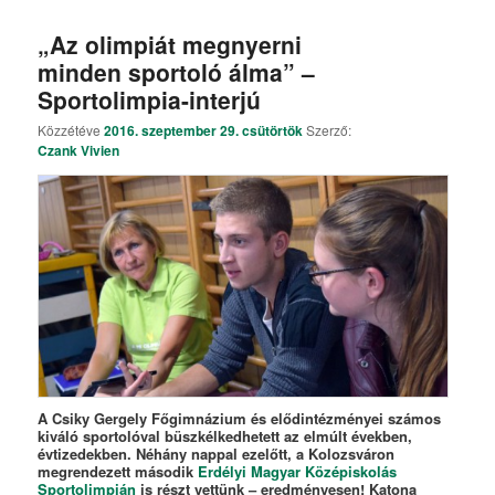
„Az olimpiát megnyerni
minden sportoló álma” –
Sportolimpia-interjú
Közzétéve
2016. szeptember 29. csütörtök
Szerző:
Czank Vivien
A Csiky Gergely Főgimnázium és elődintézményei számos
kiváló sportolóval büszkélkedhetett az elmúlt években,
évtizedekben. Néhány nappal ezelőtt, a Kolozsváron
megrendezett második
Erdélyi Magyar Középiskolás
Sportolimpián
is részt vettünk – eredményesen! Katona