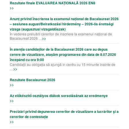
Rezultate finale EVALUAREA NAȚIONALĂ 2026 EN8
>>
Anunț privind înscrierea la examenul național de Bacalaureat 2026
– sesiunea august/Beiratkozási hirdetmény – 2026-ös érettségi
vizsga (augusztusi vizsgaidőszak)
În vederea preluării cererilor de înscriere la examenul național de
Bacalaureat 2026 …
>>
În atenția candidaților de la Bacalaureat 2026 care au depus
cerere de vizualizare, atașăm programarea din data de 8.07.2026
începând cu ora 9:00
Candidații au obligația să ajungă în centru cu 15 minunte înainte de
…
>>
Rezultate Bacalaureat 2026
>>
Az előkészítő osztályos diákok sorsolásának az eredmenye
>>
Precizǎri privind depunerea cererilor de vizualizare a lucrǎrilor şi a
cererilor de contestație
>>