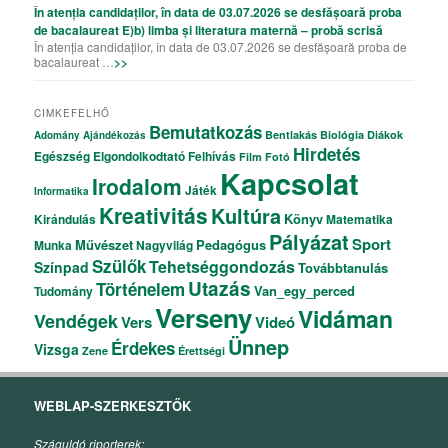
În atenția candidaților, în data de 03.07.2026 se desfășoară proba
de bacalaureat E)b) limba și literatura maternă – probă scrisă
În atenția candidaților, în data de 03.07.2026 se desfășoară proba de
bacalaureat …
>>
CIMKEFELHŐ
Bemutatkozás
Bentlakás
Biológia
Diákok
Adomány
Ajándékozás
Hirdetés
Egészség
Elgondolkodtató
Felhívás
Film
Fotó
Kapcsolat
Irodalom
Játék
Informatika
Kreativitás
Kultúra
Könyv
Kirándulás
Matematika
Pályázat
Sport
Művészet
Pedagógus
Munka
Nagyvilág
Szülők
Tehetséggondozás
Színpad
Továbbtanulás
Utazás
Történelem
Van_egy_perced
Tudomány
Verseny
Vidáman
Vendégek
Vers
Videó
Ünnep
Érdekes
Vizsga
Zene
Érettségi
WEBLAP-SZERKESZTŐK
Száguldó riporterek: