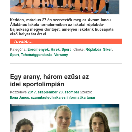
Kedden, március 27-én szervezték meg az Avram Iancu
Általános Iskola tornatermében az iskolai röplabda-
bajnokság megyei döntőjét, amelyen iskolánk fiúcsapata
első helyezést ért el.
Tovább…
Kategória:
Eredmények
,
Hírek
,
Sport
|
Címke:
Röplabda
,
Siker
,
Sport
,
Tehetséggondozás
,
Verseny
Egy arany, három ezüst az
idei sportolimpián
Közzétéve
2017. szeptember 23. szombat
Szerző:
Ilona János, számítástechnika és informatika tanár