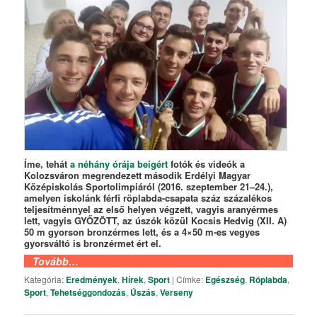
Íme, tehát
a néhány órája beígért
fotók és videók a
Kolozsváron megrendezett második Erdélyi Magyar
Középiskolás Sportolimpiáról (2016. szeptember 21–24.),
amelyen iskolánk férfi röplabda-csapata száz százalékos
teljesítménnyel az első helyen végzett, vagyis aranyérmes
lett, vagyis GYŐZÖTT, az úszók közül Kocsis Hedvig (XII. A)
50 m gyorson bronzérmes lett, és a 4×50 m-es vegyes
gyorsváltó is bronzérmet ért el.
Tovább…
Kategória:
Eredmények
,
Hírek
,
Sport
|
Címke:
Egészség
,
Röplabda
,
Sport
,
Tehetséggondozás
,
Úszás
,
Verseny