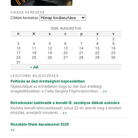
Csiky Gergely Főgimnázium – Iskolabemutató diákszemmel
A Csiky énekkarának templomi és szabadtéri fellépései
Algyógyi hétvégén szelfiző ötödikesek és hatodikosok
Vallásos örökségünk – kiállítás a könyvtárteremben
Elemisták játékos sporttevékenysége (Erasmus+)
„Gyere a Csikybe!” – kisfilm diákoktól diákoknak
Aradi „kincsvadászaton” a megye nyolcadikosai
Túl a színfalakon – portréfilm Tapasztó Ernőről
Röplabda-siker a kolozsvári Sportolimpián
„Aranyhaj” – a XI. A farsangi kiadásában
A karácsony, ahogy a VII. B-sek látják
Iskolai tehetséggondozás a Csikyben
Csiky – A mi iskolánk (filmelőzetes)
Karaoke!!! (Aligazgatói segédlettel)
Karácsonyi flashmob a Csikyben
Húsvéti flashmob a Csikyben
A X. A kalandjai a parlagfűvel
Apróval az apróságokért!
Csiky – A mi iskolánk
Gólyahét a Csikyben
Gólya7 2016
Mikulásjárás a Csikyben és a Kincskereső Óvodában
CIKKEK KERESÉSE
Cikkek keresése
2026. AUGUSZTUS
h
K
s
c
p
s
v
1
2
3
4
5
6
7
8
9
10
11
12
13
14
15
16
17
18
19
20
21
22
23
24
25
26
27
28
29
30
31
« Júl
LEGUTÓBBI BEJEGYZÉSEK
Felhívás az őszi érettségivel kapcsolatban
Tájékoztatjuk az érintetteket, hogy az idei őszi érettségi
vizsgaidőszakban a Csiky Gergely Főgimnáziumban …
>>
Beiratkozási tudnivalók a leendő IX. osztályos diákok számára
Kedves leendő kilencedikesek! Július 22-én jelenik meg a felvételi
elosztás, amelyből mindenki …
>>
Rezultate finale bacalaureat 2026
>>