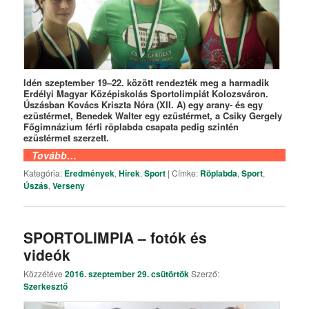
Idén szeptember 19–22. között rendezték meg a harmadik
Erdélyi Magyar Középiskolás Sportolimpiát Kolozsváron.
Úszásban Kovács Kriszta Nóra (XII. A) egy arany- és egy
ezüstérmet, Benedek Walter egy ezüstérmet, a Csiky Gergely
Főgimnázium férfi röplabda csapata pedig szintén
ezüstérmet szerzett.
Tovább…
Kategória:
Eredmények
,
Hírek
,
Sport
|
Címke:
Röplabda
,
Sport
,
Úszás
,
Verseny
SPORTOLIMPIA – fotók és
videók
Közzétéve
2016. szeptember 29. csütörtök
Szerző:
Szerkesztő