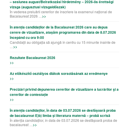
– sesiunea august/Beiratkozási hirdetmény – 2026-ös érettségi
vizsga (augusztusi vizsgaidőszak)
În vederea preluării cererilor de înscriere la examenul național de
Bacalaureat 2026 …
>>
În atenția candidaților de la Bacalaureat 2026 care au depus
cerere de vizualizare, atașăm programarea din data de 8.07.2026
începând cu ora 9:00
Candidații au obligația să ajungă în centru cu 15 minunte înainte de
…
>>
Rezultate Bacalaureat 2026
>>
Az előkészítő osztályos diákok sorsolásának az eredmenye
>>
Precizǎri privind depunerea cererilor de vizualizare a lucrǎrilor şi a
cererilor de contestație
>>
În atenția candidaților, în data de 03.07.2026 se desfășoară proba
de bacalaureat E)b) limba și literatura maternă – probă scrisă
În atenția candidaților, în data de 03.07.2026 se desfășoară proba de
bacalaureat …
>>