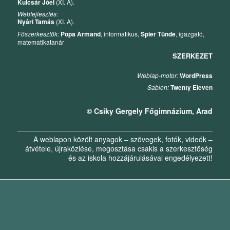
Kulcsár Jóel
(XI. A).
Webfejlesztés:
Nyári Tamás
(XI. A).
Főszerkesztők:
Popa Armand
, informatikus,
Spier Tünde
, igazgató,
matematikatanár
SZERKEZET
Weblap-motor:
WordPress
Sablon:
Twenty Eleven
© Csiky Gergely Főgimnázium, Arad
A weblapon közölt anyagok – szövegek, fotók, videók –
átvétele, újraközlése, megosztása csakis a szerkesztőség
és az iskola hozzájárulásával engedélyezett!