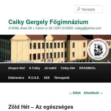
Kere
Csiky Gergely Főgimnázium
310085, Arad, Str. I. Calvin nr. 22 / 0257-210002 / csikyg@yahoo.com
Főmenü
A Csiky
Jó tudni!
Csiky-élet
ERASMUS+
Despre Noi!
Tovább az elsődleges tartalomra
Diáktanács
R.O.S.E.
SEE
Támogatók
Bejegyzés navigáció
←
Előző
Következő
→
Zöld Hét – Az egészséges