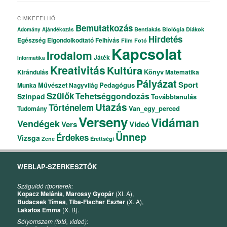
CIMKEFELHŐ
Bemutatkozás
Bentlakás
Biológia
Diákok
Adomány
Ajándékozás
Hirdetés
Egészség
Elgondolkodtató
Felhívás
Film
Fotó
Kapcsolat
Irodalom
Játék
Informatika
Kreativitás
Kultúra
Könyv
Kirándulás
Matematika
Pályázat
Sport
Művészet
Pedagógus
Munka
Nagyvilág
Szülők
Tehetséggondozás
Színpad
Továbbtanulás
Utazás
Történelem
Van_egy_perced
Tudomány
Verseny
Vidáman
Vendégek
Vers
Videó
Ünnep
Érdekes
Vizsga
Zene
Érettségi
WEBLAP-SZERKESZTŐK
Száguldó riporterek:
Kopacz Melánia
,
Marossy Gyopár
(XI. A),
Budacsek Tímea
,
Tiba-Fischer Eszter
(X. A),
Lakatos Emma
(X. B).
Sólyomszem (fotó, videó):