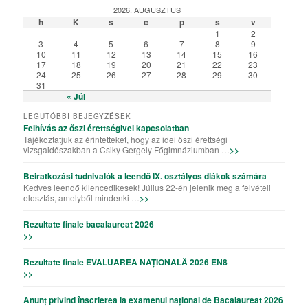
2026. AUGUSZTUS
h
K
s
c
p
s
v
1
2
3
4
5
6
7
8
9
10
11
12
13
14
15
16
17
18
19
20
21
22
23
24
25
26
27
28
29
30
31
« Júl
LEGUTÓBBI BEJEGYZÉSEK
Felhívás az őszi érettségivel kapcsolatban
Tájékoztatjuk az érintetteket, hogy az idei őszi érettségi
vizsgaidőszakban a Csiky Gergely Főgimnáziumban …
>>
Beiratkozási tudnivalók a leendő IX. osztályos diákok számára
Kedves leendő kilencedikesek! Július 22-én jelenik meg a felvételi
elosztás, amelyből mindenki …
>>
Rezultate finale bacalaureat 2026
>>
Rezultate finale EVALUAREA NAȚIONALĂ 2026 EN8
>>
Anunț privind înscrierea la examenul național de Bacalaureat 2026