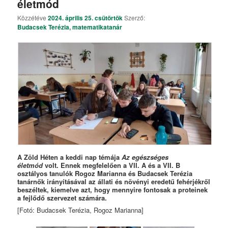
életmód
Közzétéve
2024. április 25. csütörtök
Szerző:
Budacsek Terézia, matematikatanár
A Zöld Héten a keddi nap témája
Az egészséges
életmód
volt. Ennek megfelelően a VII. A és a VII. B
osztályos tanulók Rogoz Marianna és Budacsek Terézia
tanárnők irányításával az állati és növényi eredetű fehérjékről
beszéltek, kiemelve azt, hogy mennyire fontosak a proteinek
a fejlődő szervezet számára.
[Fotó: Budacsek Terézia, Rogoz Marianna]