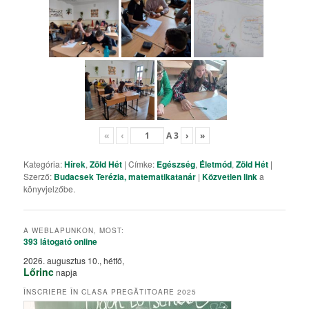
«
‹
A
3
›
»
Kategória:
Hírek
,
Zöld Hét
| Címke:
Egészség
,
Életmód
,
Zöld Hét
|
Szerző:
Budacsek Terézia, matematikatanár
|
Közvetlen link
a
könyvjelzőbe.
A WEBLAPUNKON, MOST:
393 látogató
online
2026. augusztus 10., hétfő,
Lőrinc
napja
ÎNSCRIERE ÎN CLASA PREGĂTITOARE 2025