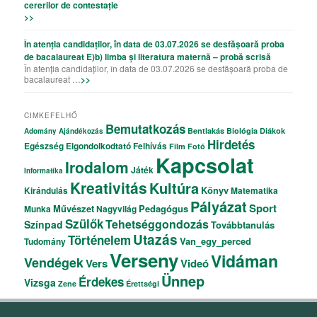
cererilor de contestație
>>
În atenția candidaților, în data de 03.07.2026 se desfășoară proba
de bacalaureat E)b) limba și literatura maternă – probă scrisă
În atenția candidaților, în data de 03.07.2026 se desfășoară proba de
bacalaureat …
>>
CIMKEFELHŐ
Bemutatkozás
Bentlakás
Biológia
Diákok
Adomány
Ajándékozás
Hirdetés
Egészség
Elgondolkodtató
Felhívás
Film
Fotó
Kapcsolat
Irodalom
Játék
Informatika
Kreativitás
Kultúra
Könyv
Kirándulás
Matematika
Pályázat
Sport
Művészet
Pedagógus
Munka
Nagyvilág
Szülők
Tehetséggondozás
Színpad
Továbbtanulás
Utazás
Történelem
Van_egy_perced
Tudomány
Verseny
Vidáman
Vendégek
Vers
Videó
Ünnep
Érdekes
Vizsga
Zene
Érettségi