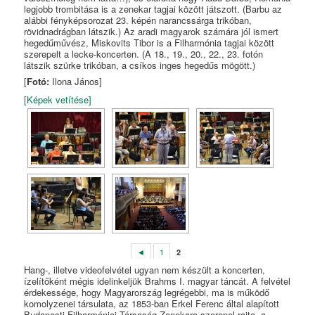
legjobb trombitása is a zenekar tagjai között játszott. (Barbu az
alábbi fényképsorozat 23. képén narancssárga trikóban,
rövidnadrágban látszik.) Az aradi magyarok számára jól ismert
hegedűművész, Miskovits Tibor is a Filharmónia tagjai között
szerepelt a lecke-koncerten. (A 18., 19., 20., 22., 23. fotón
látszik szürke trikóban, a csíkos inges hegedűs mögött.)
[
Fotó:
Ilona János]
[Képek vetítése]
◄
1
2
Hang-, illetve videofelvétel ugyan nem készült a koncerten,
ízelítőként mégis idelinkeljük Brahms I. magyar táncát. A felvétel
érdekessége, hogy Magyarország legrégebbi, ma is működő
komolyzenei társulata, az 1853-ban Erkel Ferenc által alapított
Budapesti Filharmóniai Társaság Zenekara szerepel rajta, a