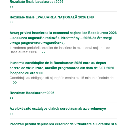
Rezultate finale bacalaureat 2026
>>
Rezultate finale EVALUAREA NAȚIONALĂ 2026 EN8
>>
Anunț privind înscrierea la examenul național de Bacalaureat 2026
– sesiunea august/Beiratkozási hirdetmény – 2026-ös érettségi
vizsga (augusztusi vizsgaidőszak)
În vederea preluării cererilor de înscriere la examenul național de
Bacalaureat 2026 …
>>
În atenția candidaților de la Bacalaureat 2026 care au depus
cerere de vizualizare, atașăm programarea din data de 8.07.2026
începând cu ora 9:00
Candidații au obligația să ajungă în centru cu 15 minunte înainte de
…
>>
Rezultate Bacalaureat 2026
>>
Az előkészítő osztályos diákok sorsolásának az eredmenye
>>
Precizǎri privind depunerea cererilor de vizualizare a lucrǎrilor şi a