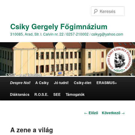
Kere
Csiky Gergely Főgimnázium
310085, Arad, Str. I. Calvin nr. 22 / 0257-210002 / csikyg@yahoo.com
Főmenü
A Csiky
Jó tudni!
Csiky-élet
ERASMUS+
Despre Noi!
Tovább az elsődleges tartalomra
Diáktanács
R.O.S.E.
SEE
Támogatók
Bejegyzés navigáció
←
Előző
Következő
→
A zene a világ