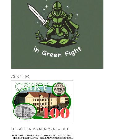
CSIKY 100
BELSŐ RENDSZABÁLYZAT – ROI