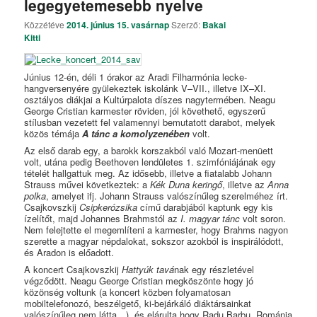
legegyetemesebb nyelve
Közzétéve
2014. június 15. vasárnap
Szerző:
Bakai
Kitti
Június 12-én, déli 1 órakor az Aradi Filharmónia lecke-
hangversenyére gyülekeztek iskolánk V–VII., illetve IX–XI.
osztályos diákjai a Kultúrpalota díszes nagytermében. Neagu
George Cristian karmester röviden, jól követhető, egyszerű
stílusban vezetett fel valamennyi bemutatott darabot, melyek
közös témája
A
tánc a komolyzenében
volt.
Az első darab egy, a barokk korszakból való Mozart-menüett
volt, utána pedig Beethoven lendületes 1. szimfóniájának egy
tételét hallgattuk meg. Az idősebb, illetve a fiatalabb Johann
Strauss művei következtek: a
Kék Duna keringő
, illetve az
Anna
polka
, amelyet ifj. Johann Strauss valószínűleg szerelméhez írt.
Csajkovszkij
Csipkerózsika
című darabjából kaptunk egy kis
ízelítőt, majd Johannes Brahmstól az
I. magyar tánc
volt soron.
Nem felejtette el megemlíteni a karmester, hogy Brahms nagyon
szerette a magyar népdalokat, sokszor azokból is inspirálódott,
és Aradon is előadott.
A koncert Csajkovszkij
Hattyúk tavá
nak egy részletével
végződött. Neagu George Cristian megköszönte hogy jó
közönség voltunk (a koncert közben folyamatosan
mobiltelefonozó, beszélgető, ki-bejárkáló diáktársainkat
valószínűleg nem látta…), és elárulta hogy Radu Barbu, Románia