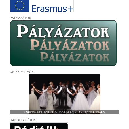
PÁLYÁZATOK
CSIKY-VIDEÓK
Csikys szalagavató ünnepség 2017. április 19-én
HANGOS HÍREK