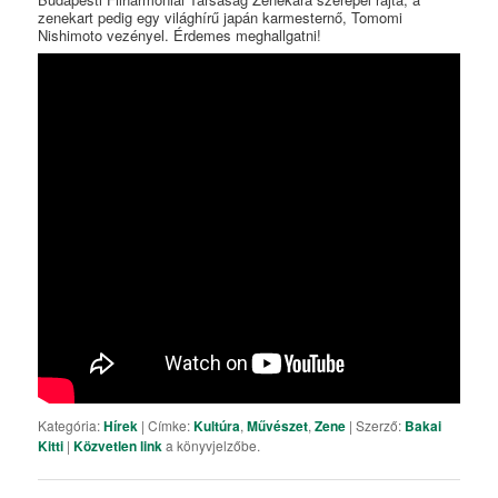
zenekart pedig egy világhírű japán karmesternő, Tomomi
Nishimoto vezényel. Érdemes meghallgatni!
Kategória:
Hírek
| Címke:
Kultúra
,
Művészet
,
Zene
| Szerző:
Bakai
Kitti
|
Közvetlen link
a könyvjelzőbe.