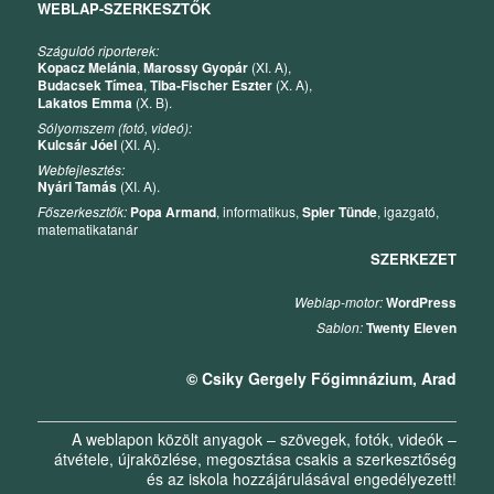
WEBLAP-SZERKESZTŐK
Száguldó riporterek:
Kopacz Melánia
,
Marossy Gyopár
(XI. A),
Budacsek Tímea
,
Tiba-Fischer Eszter
(X. A),
Lakatos Emma
(X. B).
Sólyomszem (fotó, videó):
Kulcsár Jóel
(XI. A).
Webfejlesztés:
Nyári Tamás
(XI. A).
Főszerkesztők:
Popa Armand
, informatikus,
Spier Tünde
, igazgató,
matematikatanár
SZERKEZET
Weblap-motor:
WordPress
Sablon:
Twenty Eleven
© Csiky Gergely Főgimnázium, Arad
A weblapon közölt anyagok – szövegek, fotók, videók –
átvétele, újraközlése, megosztása csakis a szerkesztőség
és az iskola hozzájárulásával engedélyezett!