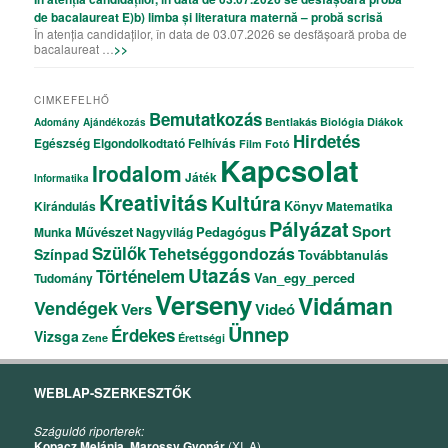
de bacalaureat E)b) limba și literatura maternă – probă scrisă
În atenția candidaților, în data de 03.07.2026 se desfășoară proba de
bacalaureat …
>>
CIMKEFELHŐ
Bemutatkozás
Bentlakás
Biológia
Diákok
Adomány
Ajándékozás
Hirdetés
Egészség
Elgondolkodtató
Felhívás
Film
Fotó
Kapcsolat
Irodalom
Játék
Informatika
Kreativitás
Kultúra
Könyv
Kirándulás
Matematika
Pályázat
Sport
Művészet
Pedagógus
Munka
Nagyvilág
Szülők
Tehetséggondozás
Színpad
Továbbtanulás
Utazás
Történelem
Van_egy_perced
Tudomány
Verseny
Vidáman
Vendégek
Vers
Videó
Ünnep
Érdekes
Vizsga
Zene
Érettségi
WEBLAP-SZERKESZTŐK
Száguldó riporterek:
Kopacz Melánia
,
Marossy Gyopár
(XI. A),