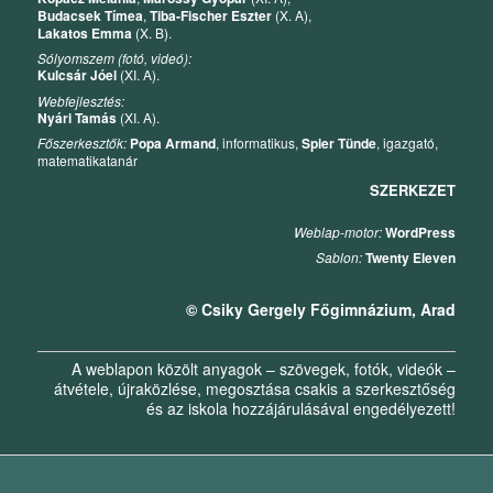
Budacsek Tímea
,
Tiba-Fischer Eszter
(X. A),
Lakatos Emma
(X. B).
Sólyomszem (fotó, videó):
Kulcsár Jóel
(XI. A).
Webfejlesztés:
Nyári Tamás
(XI. A).
Főszerkesztők:
Popa Armand
, informatikus,
Spier Tünde
, igazgató,
matematikatanár
SZERKEZET
Weblap-motor:
WordPress
Sablon:
Twenty Eleven
© Csiky Gergely Főgimnázium, Arad
A weblapon közölt anyagok – szövegek, fotók, videók –
átvétele, újraközlése, megosztása csakis a szerkesztőség
és az iskola hozzájárulásával engedélyezett!