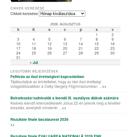
Csiky Gergely Főgimnázium – Iskolabemutató diákszemmel
A Csiky énekkarának templomi és szabadtéri fellépései
Algyógyi hétvégén szelfiző ötödikesek és hatodikosok
Vallásos örökségünk – kiállítás a könyvtárteremben
Elemisták játékos sporttevékenysége (Erasmus+)
„Gyere a Csikybe!” – kisfilm diákoktól diákoknak
Aradi „kincsvadászaton” a megye nyolcadikosai
Túl a színfalakon – portréfilm Tapasztó Ernőről
Röplabda-siker a kolozsvári Sportolimpián
„Aranyhaj” – a XI. A farsangi kiadásában
A karácsony, ahogy a VII. B-sek látják
Iskolai tehetséggondozás a Csikyben
Csiky – A mi iskolánk (filmelőzetes)
Karaoke!!! (Aligazgatói segédlettel)
Karácsonyi flashmob a Csikyben
Húsvéti flashmob a Csikyben
A X. A kalandjai a parlagfűvel
Apróval az apróságokért!
Csiky – A mi iskolánk
Gólyahét a Csikyben
Gólya7 2016
Mikulásjárás a Csikyben és a Kincskereső Óvodában
CIKKEK KERESÉSE
Cikkek keresése
2026. AUGUSZTUS
h
K
s
c
p
s
v
1
2
3
4
5
6
7
8
9
10
11
12
13
14
15
16
17
18
19
20
21
22
23
24
25
26
27
28
29
30
31
« Júl
LEGUTÓBBI BEJEGYZÉSEK
Felhívás az őszi érettségivel kapcsolatban
Tájékoztatjuk az érintetteket, hogy az idei őszi érettségi
vizsgaidőszakban a Csiky Gergely Főgimnáziumban …
>>
Beiratkozási tudnivalók a leendő IX. osztályos diákok számára
Kedves leendő kilencedikesek! Július 22-én jelenik meg a felvételi
elosztás, amelyből mindenki …
>>
Rezultate finale bacalaureat 2026
>>
Rezultate finale EVALUAREA NAȚIONALĂ 2026 EN8