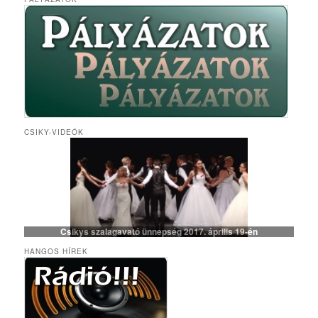
CSIKY-VIDEÓK
Csikys szalagavató ünnepség 2017. április 19-én
HANGOS HÍREK