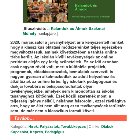
[
Illusztráció:
a
Kalandok és Álmok Szakmai
Műhely
honlapjáról]
2020. márciusától a járványhelyzet arra kényszerített minket,
hogy a klasszikus oktatási módszereinket teljes egészében
megváltoztassuk, aminek következtében a tanítás online
térbe került. Az iskolán kívüli tevékenységek az online
periódus elején egy ideig szüneteltek. Ez az idő azonban
csak nagyon rövid volt, mert a különféle projektek,
programok, előadássorozatok, bemutatók szervezői is
nagyon gyorsan alkalmazkodtak az adott helyzethez és
átköltöztek az online térbe. Így iskolánk pedagógusai és
diákjai továbbra is bekapcsolódhattak olyan
tevékenységekbe, amelyek nem kimondottan az iskolai
tananyaghoz kötődnek. Ezek közül szeretnék most, a
teljesség igénye nélkül, néhányat felsorolni, ezzel rávilágítva
arra, hogy az élet nem állt meg ezen tevékenységek területén
sem, de már nem a klasszikus formát követi.
Tovább…
Kategória:
Hírek
,
Pályázatok
,
Továbbképzés
|
Címke:
Diákok
,
Kapcsolat
,
Képzés
,
Pedagógus