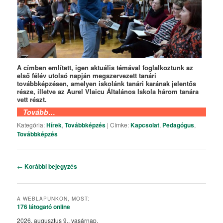
A címben említett, igen aktuális témával foglalkoztunk az
első félév utolsó napján megszervezett tanári
továbbképzésen, amelyen iskolánk tanári karának jelentős
része, illetve az Aurel Vlaicu Általános Iskola három tanára
vett részt.
Tovább…
Kategória:
Hírek
,
Továbbképzés
|
Címke:
Kapcsolat
,
Pedagógus
,
Továbbképzés
Bejegyzés navigáció
←
Korábbi bejegyzés
A WEBLAPUNKON, MOST:
176 látogató
online
2026. augusztus 9., vasárnap,