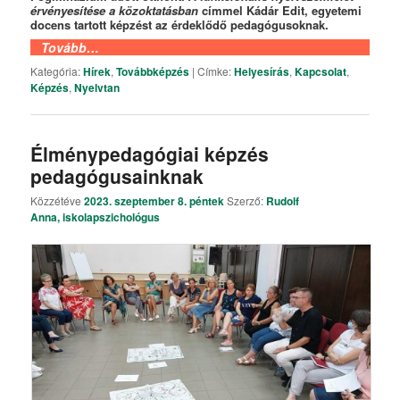
érvényesítése a közoktatásban
címmel Kádár Edit, egyetemi
docens tartott képzést az érdeklődő pedagógusoknak.
Tovább…
Kategória:
Hírek
,
Továbbképzés
|
Címke:
Helyesírás
,
Kapcsolat
,
Képzés
,
Nyelvtan
Élménypedagógiai képzés
pedagógusainknak
Közzétéve
2023. szeptember 8. péntek
Szerző:
Rudolf
Anna, iskolapszichológus