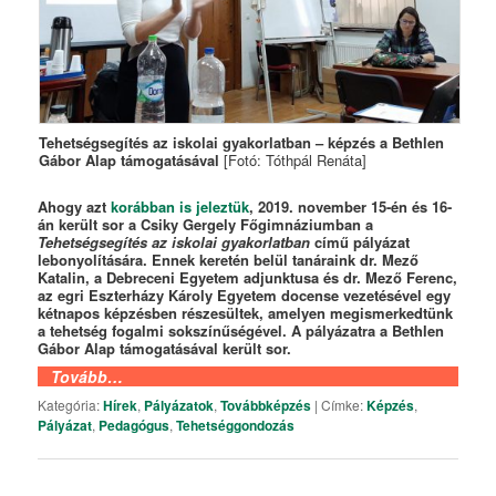
Tehetségsegítés az iskolai gyakorlatban – képzés a Bethlen
Gábor Alap támogatásával
[Fotó: Tóthpál Renáta]
Ahogy azt
korábban is jeleztük
, 2019. november 15-én és 16-
án került sor a Csiky Gergely Főgimnáziumban a
Tehetségsegítés az iskolai gyakorlatban
című pályázat
lebonyolítására. Ennek keretén belül tanáraink dr. Mező
Katalin, a Debreceni Egyetem adjunktusa és dr. Mező Ferenc,
az egri Eszterházy Károly Egyetem docense vezetésével egy
kétnapos képzésben részesültek, amelyen megismerkedtünk
a tehetség fogalmi sokszínűségével. A pályázatra a Bethlen
Gábor Alap támogatásával került sor.
Tovább…
Kategória:
Hírek
,
Pályázatok
,
Továbbképzés
|
Címke:
Képzés
,
Pályázat
,
Pedagógus
,
Tehetséggondozás