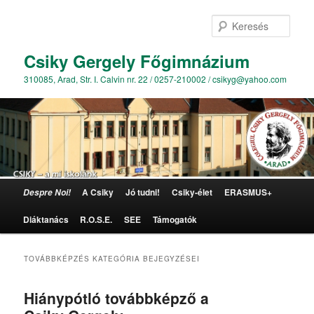
Kere
Csiky Gergely Főgimnázium
310085, Arad, Str. I. Calvin nr. 22 / 0257-210002 / csikyg@yahoo.com
Főmenü
A Csiky
Jó tudni!
Csiky-élet
ERASMUS+
Despre Noi!
Tovább az elsődleges tartalomra
Tovább a másodlagos tartalomra
Diáktanács
R.O.S.E.
SEE
Támogatók
TOVÁBBKÉPZÉS
KATEGÓRIA BEJEGYZÉSEI
Hiánypótló továbbképző a