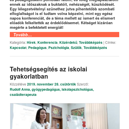
ennek az időszaknak a buktatóit, nehézségét, küszködését.
Egy lélegzetvételnyi szünethez jutva pihentetőbb szombati
elfoglaltságot is el tudtam volna képzelni, mint egy egész
napos konferenciát, de a téma mellett az ismert és elismert
előadók felkeltették az érdeklődésemet. Kétséget kizáróan
megérte a befektetett energiát!
Tovább…
Kategória:
Hírek
,
Konferencia
,
Közérdekű
,
Továbbképzés
|
Címke:
Kapcsolat
,
Pedagógus
,
Pszichológia
,
Szülők
,
Továbbképzés
Tehetségsegítés az iskolai
gyakorlatban
Közzétéve
2019. november 28. csütörtök
Szerző:
Rudolf Anna, gyógypedagógus, iskolapszichológus,
családterapeuta