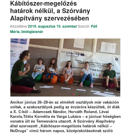
Kábítószer-megelőzés
határok nélkül, a Szórvány
Alapítvány szervezésében
Közzétéve
2019. augusztus 10. szombat
Szerző:
Páll
Mária, biológiatanár
Amikor június 26–28-án az elméleti osztályok már vakáción
voltak, a szakosztályok pedig az évzáróra készültek, öt diák
a X. C-ből – Adamcsek Nándor, Horváth Roland, Lévai
Karola,Tötös Kornélia és Varga Lukács – a júniusi hőségben
vonatra ült és Temesvárra utazott. A Szórvány Alapítvány
által szervezett „Kábítószer-megelőzés határok nélkül –
NoDrugs” című három napos, középiskolásoknak szóló