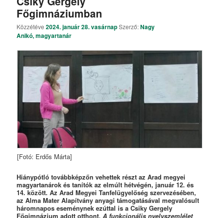
Csiky Gergely
Főgimnáziumban
Közzétéve
2024. január 28. vasárnap
Szerző:
Nagy
Anikó, magyartanár
[Fotó: Erdős Márta]
Hiánypótló továbbképzőn vehettek részt az Arad megyei
magyartanárok és tanítók az elmúlt hétvégén, január 12. és
14. között. Az Arad Megyei Tanfelügyelőség szervezésében,
az Alma Mater Alapítvány anyagi támogatásával megvalósult
háromnapos eseménynek ezúttal is a Csiky Gergely
Főgimnázium adott otthont.
A funkcionális nyelvszemlélet