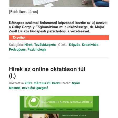
[Fotó: Ilona János]
Kétnapos szakmai önismereti képzéssel kezdte az új tanévet
a Csiky Gergely Főgimnázium munkaközössége, dr. Major
Zsolt Balázs budapesti pszichológus vezetésével.
Tovább…
Kategória:
Hírek
,
Továbbképzés
|
Címke:
Képzés
,
Kreativitás
,
Pedagógus
,
Pszichológia
Hírek az online oktatáson túl
(I.)
Közzétéve
2021. március 23. kedd
Szerző:
Nyári
Melinda, nevelési igazgató