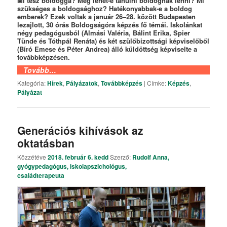
Mi tesz boldoggá? Meg lehet-e tanulni boldognak lenni? Mi
szükséges a boldogsághoz? Hatékonyabbak-e a boldog
emberek? Ezek voltak a január 26–28. között Budapesten
lezajlott, 30 órás Boldogságóra képzés fő témái. Iskolánkat
négy pedagógusból (Almási Valéria, Bálint Erika, Spier
Tünde és Tóthpál Renáta) és két szülőbizottsági képviselőből
(Bíró Emese és Péter Andrea) álló küldöttség képviselte a
továbbképzésen.
Tovább…
Kategória:
Hírek
,
Pályázatok
,
Továbbképzés
|
Címke:
Képzés
,
Pályázat
Generációs kihívások az
oktatásban
Közzétéve
2018. február 6. kedd
Szerző:
Rudolf Anna,
gyógypedagógus, iskolapszichológus,
családterapeuta