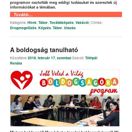
programon osztották meg eddigi tudásukat és szereztek új
információkat a témában.
Tovább…
Kategória:
Hírek
,
Tábor
,
Továbbképzés
,
Vakáció
|
Címke:
Drogmegelőzés
,
Képzés
,
Tábor
,
Utazás
A boldogság tanulható
Közzétéve
2018. február 17. szombat
Szerző:
Tóthpál
Renáta