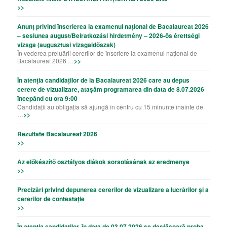
>>
Anunț privind înscrierea la examenul național de Bacalaureat 2026
– sesiunea august/Beiratkozási hirdetmény – 2026-ös érettségi
vizsga (augusztusi vizsgaidőszak)
În vederea preluării cererilor de înscriere la examenul național de
Bacalaureat 2026 …
>>
În atenția candidaților de la Bacalaureat 2026 care au depus
cerere de vizualizare, atașăm programarea din data de 8.07.2026
începând cu ora 9:00
Candidații au obligația să ajungă în centru cu 15 minunte înainte de
…
>>
Rezultate Bacalaureat 2026
>>
Az előkészítő osztályos diákok sorsolásának az eredmenye
>>
Precizǎri privind depunerea cererilor de vizualizare a lucrǎrilor şi a
cererilor de contestație
>>
În atenția candidaților, în data de 03.07.2026 se desfășoară proba