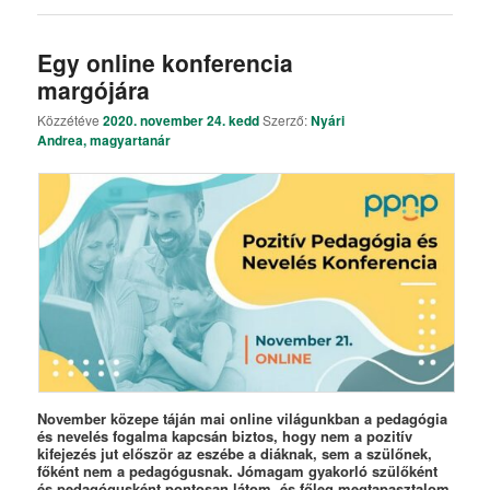
Egy online konferencia
margójára
Közzétéve
2020. november 24. kedd
Szerző:
Nyári
Andrea, magyartanár
November közepe táján mai online világunkban a pedagógia
és nevelés fogalma kapcsán biztos, hogy nem a pozitív
kifejezés jut először az eszébe a diáknak, sem a szülőnek,
főként nem a pedagógusnak. Jómagam gyakorló szülőként
és pedagógusként pontosan látom, és főleg megtapasztalom