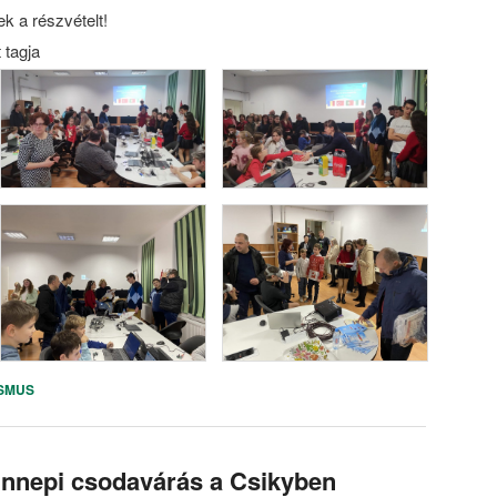
k a részvételt!
 tagja
SMUS
ünnepi csodavárás a Csikyben