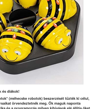
Örökségünk pályázat – kisfil
előzetes
 és diákok!
otok* (méhecske robotok) beszerzését tűzték ki célul,
ársaikat örvendeztetnék meg. Ők maguk naponta
ika és a programozás milyen kihívások elé állítja őket,