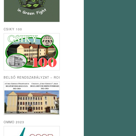
CSIKY 100
BELSŐ RENDSZABÁLYZAT – ROI
OMMO 2023