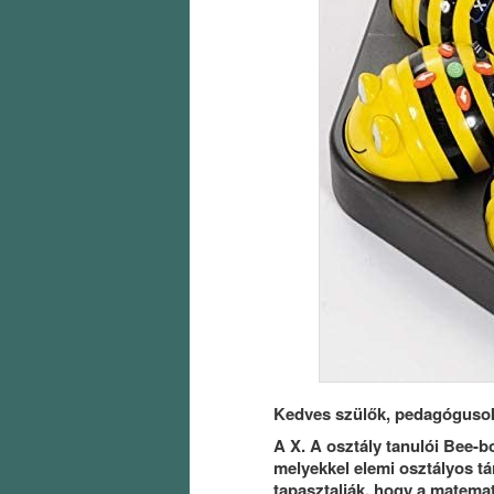
Kedves szülők, pedagógusok
A X. A osztály tanulói Bee-b
melyekkel elemi osztályos t
tapasztalják, hogy a matemat