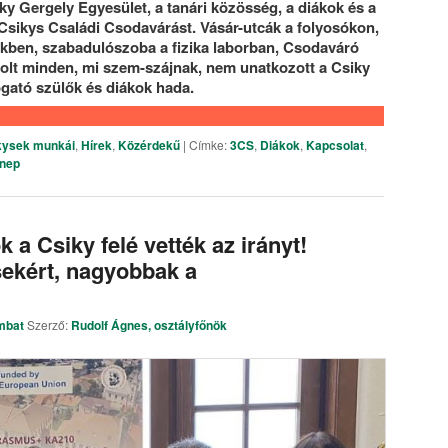
y Gergely Egyesület, a tanári közösség, a diákok és a
sikys Családi Csodavárást. Vásár-utcák a folyosókon,
kben, szabadulószoba a fizika laborban, Csodaváró
olt minden, mi szem-szájnak, nem unatkozott a Csiky
gató szülők és diákok hada.
kysek munkái
,
Hírek
,
Közérdekű
|
Címke:
3CS
,
Diákok
,
Kapcsolat
,
nep
a Csiky felé vették az irányt!
sekért, nagyobbak a
mbat
Szerző:
Rudolf Ágnes, osztályfőnök