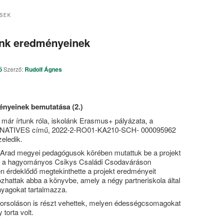
ÉSEK
nk eredményeinek
ő
Szerző:
Rudolf Ágnes
ényeinek bemutatása
(2.)
már írtunk róla, iskolánk Erasmus+ pályázata, a
NATIVES című, 2022-2-RO01-KA210-SCH- 000095962
eledik.
Arad megyei pedagógusok körében mutattuk be a projekt
, a hagyományos Csikys Családi Csodaváráson
 érdeklődő megtekinthette a projekt eredményeit
ozhattak abba a könyvbe, amely a négy partneriskola által
anyagokat tartalmazza.
orsoláson is részt vehettek, melyen édességcsomagokat
 torta volt.