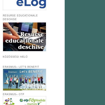
RESURSE EDUCAȚIONALE
DESCHISE
KÖZÖSSÉGI HÁLÓ
ERASMUS+ LET’S BENEFIT
ERASMUS+ OTP