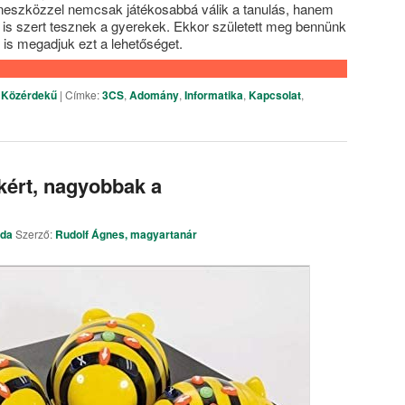
aneszközzel nemcsak játékosabbá válik a tanulás, hanem
is szert tesznek a gyerekek. Ekkor született meg bennünk
 is megadjuk ezt a lehetőséget.
,
Közérdekű
|
Címke:
3CS
,
Adomány
,
Informatika
,
Kapcsolat
,
kért, nagyobbak a
rda
Szerző:
Rudolf Ágnes, magyartanár