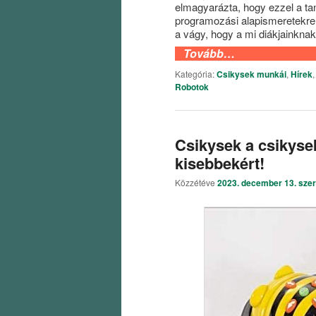
elmagyarázta, hogy ezzel a t
programozási alapismeretekre 
a vágy, hogy a mi diákjainknak
Tovább…
Kategória:
Csikysek munkái
,
Hírek
Robotok
Csikysek a csikyse
kisebbekért!
Közzétéve
2023. december 13. sze