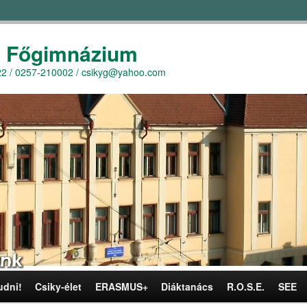
y Főgimnázium
r. 22 / 0257-210002 / csikyg@yahoo.com
udni!
Csiky-élet
ERASMUS+
Diáktanács
R.O.S.E.
SEE
omra
omra