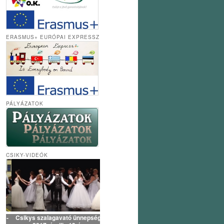
ERASMUS+ EURÓPAI EXPRESSZ
PÁLYÁZATOK
CSIKY-VIDEÓK
Csikys szalagavató ünnepség