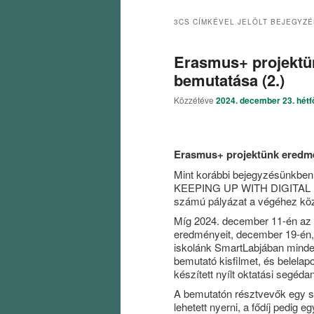
3CS
CÍMKÉVEL JELÖLT BEJEGYZ
Erasmus+ projektü
bemutatása (2.)
Közzétéve
2024. december 23. hétf
Erasmus+ projektünk eredm
Mint korábbi bejegyzésünkben 
KEEPING UP WITH DIGITAL 
számú pályázat a végéhez köz
Míg 2024. december 11-én az 
eredményeit, december 19-én
iskolánk SmartLabjában minden
bemutató kisfilmet, és belelap
készített nyílt oktatási segéd
A bemutatón résztvevők egy s
lehetett nyerni, a fődíj pedig egy