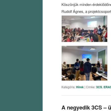
Köszönjük minden érdeklődőne
Rudolf Ágnes, a projektcsoport
Kategória:
Hírek
|
Címke:
3CS
,
ERA
A negyedik 3CS – 