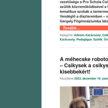
vezetősége a Pro Schola Csik
szülők közreműködésével a C
tematikus szobák a tanterme
Vendéglő a díszteremben – v
Gergely Főgimnáziumba láto
Tovább…
Kategória:
Advent–Karácsony
,
Csi
Karácsony
,
Pedagógus
,
Szülők
,
Ün
A méhecske robotok 
– Csikysek a csiky
kisebbekért!
Közzétéve
2023. december 16. szo