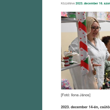
Közzétéve
2023. december 16. szo
[Fotó: Ilona János]
2023. december 14-én, csütö