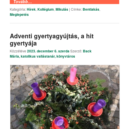
Tovább…
Kategória:
Hírek
,
Kollégium
,
Mikulás
|
Címke:
Bentlakás
,
Meglepetés
Adventi gyertyagyújtás, a hit
gyertyája
Közzétéve
2023. december 6. szerda
Szerző:
Back
Mária, katolikus vallástanár, könyvtáros