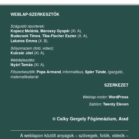
WEBLAP-SZERKESZTŐK
Száguldó riporterek:
Kopacz Melánia
,
Marossy Gyopár
(XI. A),
Budacsek Tímea
,
Tiba-Fischer Eszter
(X. A),
Lakatos Emma
(X. B).
Sólyomszem (fotó, videó):
Kulcsár Jóel
(XI. A).
Webfejlesztés:
Nyári Tamás
(XI. A).
Főszerkesztők:
Popa Armand
, informatikus,
Spier Tünde
, igazgató,
matematikatanár
SZERKEZET
Weblap-motor:
WordPress
Sablon:
Twenty Eleven
© Csiky Gergely Főgimnázium, Arad
A weblapon közölt anyagok – szövegek, fotók, videók –