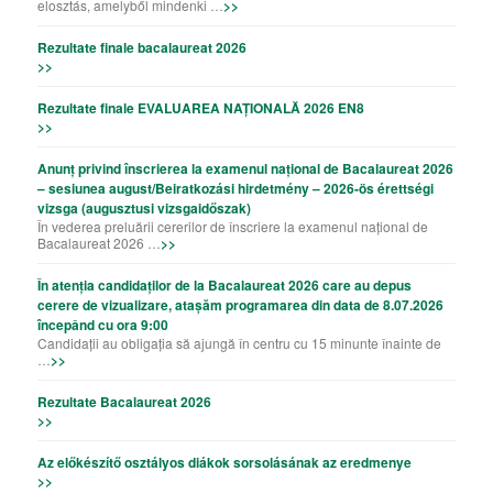
elosztás, amelyből mindenki …
>>
Rezultate finale bacalaureat 2026
>>
Rezultate finale EVALUAREA NAȚIONALĂ 2026 EN8
>>
Anunț privind înscrierea la examenul național de Bacalaureat 2026
– sesiunea august/Beiratkozási hirdetmény – 2026-ös érettségi
vizsga (augusztusi vizsgaidőszak)
În vederea preluării cererilor de înscriere la examenul național de
Bacalaureat 2026 …
>>
În atenția candidaților de la Bacalaureat 2026 care au depus
cerere de vizualizare, atașăm programarea din data de 8.07.2026
începând cu ora 9:00
Candidații au obligația să ajungă în centru cu 15 minunte înainte de
…
>>
Rezultate Bacalaureat 2026
>>
Az előkészítő osztályos diákok sorsolásának az eredmenye
>>