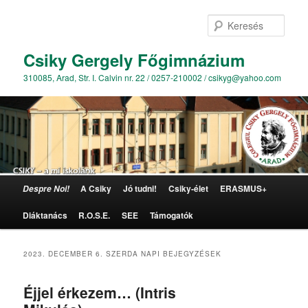
Kere
Csiky Gergely Főgimnázium
310085, Arad, Str. I. Calvin nr. 22 / 0257-210002 / csikyg@yahoo.com
Főmenü
A Csiky
Jó tudni!
Csiky-élet
ERASMUS+
Despre Noi!
Tovább az elsődleges tartalomra
Tovább a másodlagos tartalomra
Diáktanács
R.O.S.E.
SEE
Támogatók
2023. DECEMBER 6. SZERDA
NAPI BEJEGYZÉSEK
Éjjel érkezem… (Intris