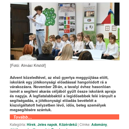
[Fotó: Almási Kristóf]
Advent közeledtével, az első gyertya meggyújtása előtt,
iskolánk egy jótékonysági előadással hangolódott rá a
várakozásra. November 28-án, a tavalyi évhez hasonlóan
ismét a segíteni akarás céljából gyűlt össze iskolánk apraja
és nagyja. A legfiatalabbaktól a legidősebbek felé irányult a
segítségadás, a jótékonysági előadás bevételét a
kiszolgáltatott helyzetben lévő, idős, beteg személyek
megsegítésére szántuk.
Tovább…
Kategória:
Hírek
,
Jeles napok
,
Közérdekű
|
Címke:
Adomány
,