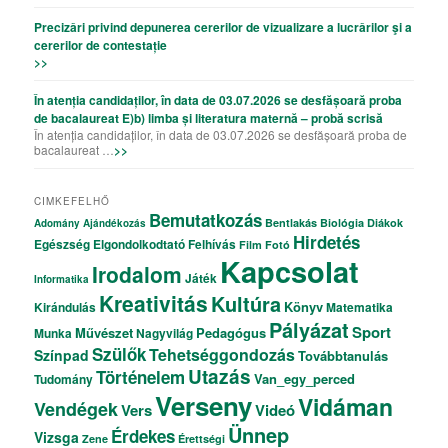
Precizǎri privind depunerea cererilor de vizualizare a lucrǎrilor şi a
cererilor de contestație
>>
În atenția candidaților, în data de 03.07.2026 se desfășoară proba
de bacalaureat E)b) limba și literatura maternă – probă scrisă
În atenția candidaților, în data de 03.07.2026 se desfășoară proba de
bacalaureat …
>>
CIMKEFELHŐ
Bemutatkozás
Bentlakás
Biológia
Diákok
Adomány
Ajándékozás
Hirdetés
Egészség
Elgondolkodtató
Felhívás
Film
Fotó
Kapcsolat
Irodalom
Játék
Informatika
Kreativitás
Kultúra
Könyv
Kirándulás
Matematika
Pályázat
Sport
Művészet
Pedagógus
Munka
Nagyvilág
Szülők
Tehetséggondozás
Színpad
Továbbtanulás
Utazás
Történelem
Van_egy_perced
Tudomány
Verseny
Vidáman
Vendégek
Vers
Videó
Ünnep
Érdekes
Vizsga
Zene
Érettségi