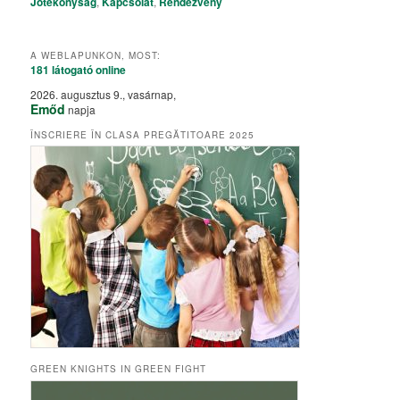
Jótékonyság
,
Kapcsolat
,
Rendezvény
A WEBLAPUNKON, MOST:
181 látogató
online
2026. augusztus 9., vasárnap,
Emőd
napja
ÎNSCRIERE ÎN CLASA PREGĂTITOARE 2025
GREEN KNIGHTS IN GREEN FIGHT