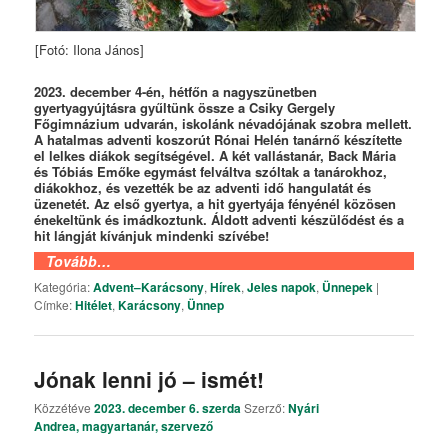
[Fotó: Ilona János]
2023. december 4-én, hétfőn a nagyszünetben
gyertyagyújtásra gyűltünk össze a Csiky Gergely
Főgimnázium udvarán, iskolánk névadójának szobra mellett.
A hatalmas adventi koszorút Rónai Helén tanárnő készítette
el lelkes diákok segítségével. A két vallástanár, Back Mária
és Tóbiás Emőke egymást felváltva szóltak a tanárokhoz,
diákokhoz, és vezették be az adventi idő hangulatát és
üzenetét. Az első gyertya, a hit gyertyája fényénél közösen
énekeltünk és imádkoztunk. Áldott adventi készülődést és a
hit lángját kívánjuk mindenki szívébe!
Tovább…
Kategória:
Advent–Karácsony
,
Hírek
,
Jeles napok
,
Ünnepek
|
Címke:
Hitélet
,
Karácsony
,
Ünnep
Jónak lenni jó – ismét!
Közzétéve
2023. december 6. szerda
Szerző:
Nyári
Andrea, magyartanár, szervező