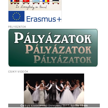
PÁLYÁZATOK
CSIKY-VIDEÓK
Csikys szalagavató ünnepség 2017. április 19-én