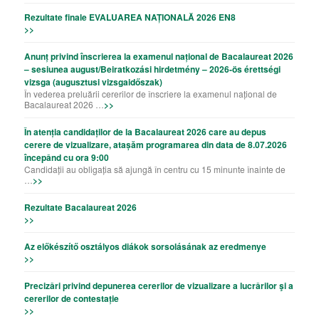
Rezultate finale EVALUAREA NAȚIONALĂ 2026 EN8
>>
Anunț privind înscrierea la examenul național de Bacalaureat 2026
– sesiunea august/Beiratkozási hirdetmény – 2026-ös érettségi
vizsga (augusztusi vizsgaidőszak)
În vederea preluării cererilor de înscriere la examenul național de
Bacalaureat 2026 …
>>
În atenția candidaților de la Bacalaureat 2026 care au depus
cerere de vizualizare, atașăm programarea din data de 8.07.2026
începând cu ora 9:00
Candidații au obligația să ajungă în centru cu 15 minunte înainte de
…
>>
Rezultate Bacalaureat 2026
>>
Az előkészítő osztályos diákok sorsolásának az eredmenye
>>
Precizǎri privind depunerea cererilor de vizualizare a lucrǎrilor şi a
cererilor de contestație
>>