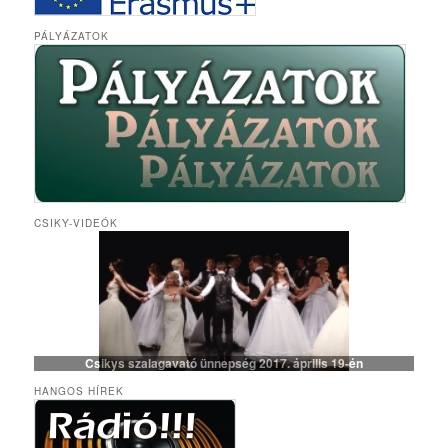
PÁLYÁZATOK
CSIKY-VIDEÓK
Csikys szalagavató ünnepség 2017. április 19-én
HANGOS HÍREK