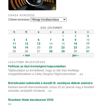
Csiky Gergely Főgimnázium – Iskolabemutató diákszemmel
A Csiky énekkarának templomi és szabadtéri fellépései
Algyógyi hétvégén szelfiző ötödikesek és hatodikosok
Vallásos örökségünk – kiállítás a könyvtárteremben
Elemisták játékos sporttevékenysége (Erasmus+)
„Gyere a Csikybe!” – kisfilm diákoktól diákoknak
Aradi „kincsvadászaton” a megye nyolcadikosai
Túl a színfalakon – portréfilm Tapasztó Ernőről
Röplabda-siker a kolozsvári Sportolimpián
„Aranyhaj” – a XI. A farsangi kiadásában
A karácsony, ahogy a VII. B-sek látják
Iskolai tehetséggondozás a Csikyben
Csiky – A mi iskolánk (filmelőzetes)
Karaoke!!! (Aligazgatói segédlettel)
Karácsonyi flashmob a Csikyben
Húsvéti flashmob a Csikyben
A X. A kalandjai a parlagfűvel
Apróval az apróságokért!
Csiky – A mi iskolánk
Gólyahét a Csikyben
Gólya7 2016
Mikulásjárás a Csikyben és a Kincskereső Óvodában
CIKKEK KERESÉSE
Cikkek keresése
2023. DECEMBER
h
K
s
c
p
s
v
1
2
3
4
5
6
7
8
9
10
11
12
13
14
15
16
17
18
19
20
21
22
23
24
25
26
27
28
29
30
31
« nov
jan »
LEGUTÓBBI BEJEGYZÉSEK
Felhívás az őszi érettségivel kapcsolatban
Tájékoztatjuk az érintetteket, hogy az idei őszi érettségi
vizsgaidőszakban a Csiky Gergely Főgimnáziumban …
>>
Beiratkozási tudnivalók a leendő IX. osztályos diákok számára
Kedves leendő kilencedikesek! Július 22-én jelenik meg a felvételi
elosztás, amelyből mindenki …
>>
Rezultate finale bacalaureat 2026
>>