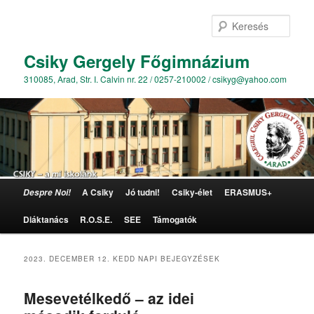
Kere
Csiky Gergely Főgimnázium
310085, Arad, Str. I. Calvin nr. 22 / 0257-210002 / csikyg@yahoo.com
Főmenü
A Csiky
Jó tudni!
Csiky-élet
ERASMUS+
Despre Noi!
Tovább az elsődleges tartalomra
Tovább a másodlagos tartalomra
Diáktanács
R.O.S.E.
SEE
Támogatók
2023. DECEMBER 12. KEDD
NAPI BEJEGYZÉSEK
Mesevetélkedő – az idei