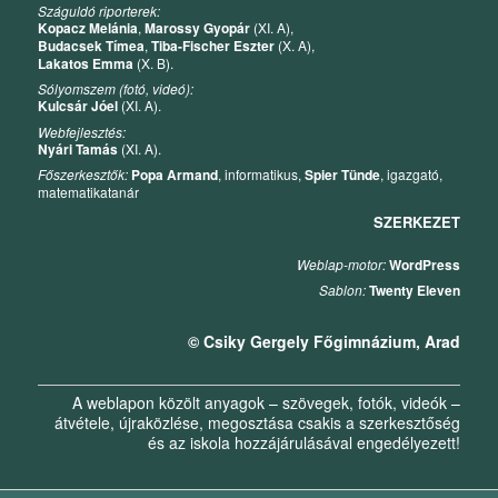
Száguldó riporterek:
Kopacz Melánia
,
Marossy Gyopár
(XI. A),
Budacsek Tímea
,
Tiba-Fischer Eszter
(X. A),
Lakatos Emma
(X. B).
Sólyomszem (fotó, videó):
Kulcsár Jóel
(XI. A).
Webfejlesztés:
Nyári Tamás
(XI. A).
Főszerkesztők:
Popa Armand
, informatikus,
Spier Tünde
, igazgató,
matematikatanár
SZERKEZET
Weblap-motor:
WordPress
Sablon:
Twenty Eleven
© Csiky Gergely Főgimnázium, Arad
A weblapon közölt anyagok – szövegek, fotók, videók –
átvétele, újraközlése, megosztása csakis a szerkesztőség
és az iskola hozzájárulásával engedélyezett!