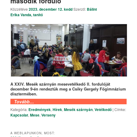
második forduló
Közzétéve
2023. december 12. kedd
Szerző:
Bálint
Erika Vanda, tanító
A XXIV. Mesék szárnyán mesevetélkedő II. fordulóját
december 9-én rendeztük meg a Csiky Gergely Főgimnázium
dísztermében.
Tovább…
Kategória:
Eredmények
,
Hírek
,
Mesék szárnyán
,
Vetélkedő
|
Címke:
Kapcsolat
,
Mese
,
Verseny
A WEBLAPUNKON, MOST: