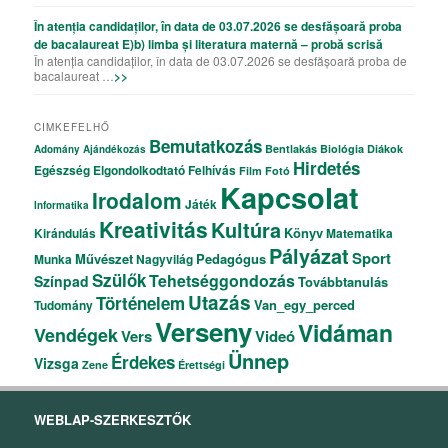
În atenția candidaților, în data de 03.07.2026 se desfășoară proba
de bacalaureat E)b) limba și literatura maternă – probă scrisă
În atenția candidaților, în data de 03.07.2026 se desfășoară proba de
bacalaureat …
>>
CIMKEFELHŐ
Bemutatkozás
Bentlakás
Biológia
Diákok
Adomány
Ajándékozás
Hirdetés
Egészség
Elgondolkodtató
Felhívás
Film
Fotó
Kapcsolat
Irodalom
Játék
Informatika
Kreativitás
Kultúra
Könyv
Kirándulás
Matematika
Pályázat
Sport
Művészet
Pedagógus
Munka
Nagyvilág
Szülők
Tehetséggondozás
Színpad
Továbbtanulás
Utazás
Történelem
Van_egy_perced
Tudomány
Verseny
Vidáman
Vendégek
Vers
Videó
Ünnep
Érdekes
Vizsga
Zene
Érettségi
WEBLAP-SZERKESZTŐK