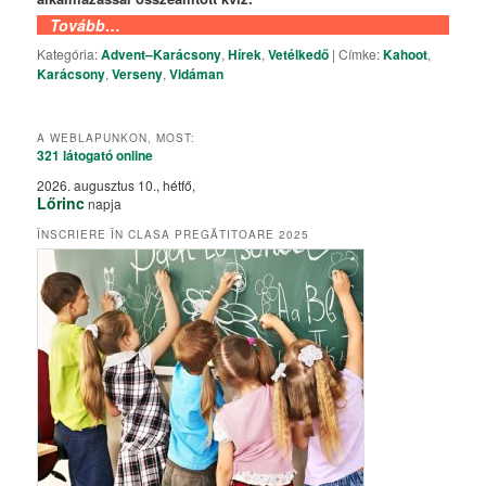
Tovább…
Kategória:
Advent–Karácsony
,
Hírek
,
Vetélkedő
|
Címke:
Kahoot
,
Karácsony
,
Verseny
,
Vidáman
A WEBLAPUNKON, MOST:
321 látogató
online
2026. augusztus 10., hétfő,
Lőrinc
napja
ÎNSCRIERE ÎN CLASA PREGĂTITOARE 2025