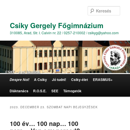
Kere
Csiky Gergely Főgimnázium
310085, Arad, Str. I. Calvin nr. 22 / 0257-210002 / csikyg@yahoo.com
Főmenü
A Csiky
Jó tudni!
Csiky-élet
ERASMUS+
Despre Noi!
Tovább az elsődleges tartalomra
Tovább a másodlagos tartalomra
Diáktanács
R.O.S.E.
SEE
Támogatók
2023. DECEMBER 23. SZOMBAT
NAPI BEJEGYZÉSEK
100 év… 100 nap… 100