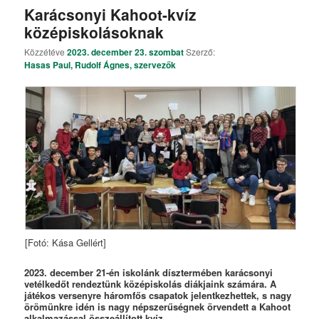
Karácsonyi Kahoot-kvíz
középiskolásoknak
Közzétéve
2023. december 23. szombat
Szerző:
Hasas Paul, Rudolf Ágnes, szervezők
[Fotó: Kása Gellért]
2023. december 21-én iskolánk dísztermében karácsonyi
vetélkedőt rendeztünk középiskolás diákjaink számára. A
játékos versenyre háromfős csapatok jelentkezhettek, s nagy
örömünkre idén is nagy népszerűségnek örvendett a Kahoot
alkalmazással összeállított kvíz.