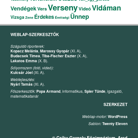
Verseny
Vidáman
Vendégek
Vers
Videó
Ünnep
Érdekes
Vizsga
Zene
Érettségi
WEBLAP-SZERKESZTŐK
Száguldó riporterek:
Kopacz Melánia
,
Marossy Gyopár
(XI. A),
Budacsek Tímea
,
Tiba-Fischer Eszter
(X. A),
Lakatos Emma
(X. B).
Sólyomszem (fotó, videó):
Kulcsár Jóel
(XI. A).
Webfejlesztés:
Nyári Tamás
(XI. A).
Főszerkesztők:
Popa Armand
, informatikus,
Spier Tünde
, igazgató,
matematikatanár
SZERKEZET
Weblap-motor:
WordPress
Sablon:
Twenty Eleven
© Csiky Gergely Főgimnázium, Arad