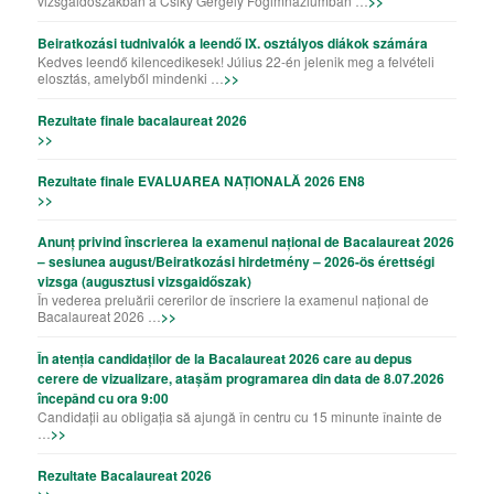
vizsgaidőszakban a Csiky Gergely Főgimnáziumban …
>>
Beiratkozási tudnivalók a leendő IX. osztályos diákok számára
Kedves leendő kilencedikesek! Július 22-én jelenik meg a felvételi
elosztás, amelyből mindenki …
>>
Rezultate finale bacalaureat 2026
>>
Rezultate finale EVALUAREA NAȚIONALĂ 2026 EN8
>>
Anunț privind înscrierea la examenul național de Bacalaureat 2026
– sesiunea august/Beiratkozási hirdetmény – 2026-ös érettségi
vizsga (augusztusi vizsgaidőszak)
În vederea preluării cererilor de înscriere la examenul național de
Bacalaureat 2026 …
>>
În atenția candidaților de la Bacalaureat 2026 care au depus
cerere de vizualizare, atașăm programarea din data de 8.07.2026
începând cu ora 9:00
Candidații au obligația să ajungă în centru cu 15 minunte înainte de
…
>>
Rezultate Bacalaureat 2026
>>