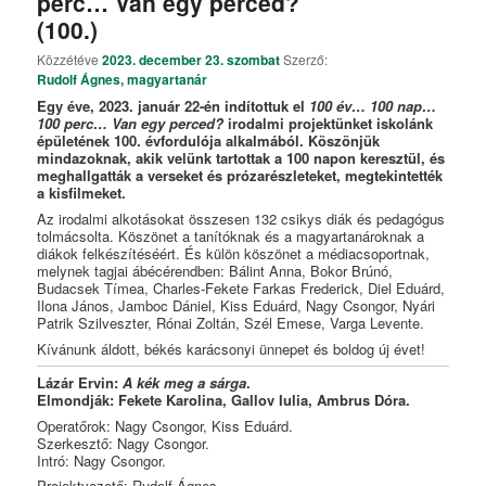
perc… Van egy perced?
(100.)
Közzétéve
2023. december 23. szombat
Szerző:
Rudolf Ágnes, magyartanár
Egy éve, 2023. január 22-én indítottuk el
100 év… 100 nap…
100 perc… Van egy perced?
irodalmi projektünket iskolánk
épületének 100. évfordulója alkalmából. Köszönjük
mindazoknak, akik velünk tartottak a 100 napon keresztül, és
meghallgatták a verseket és prózarészleteket, megtekintették
a kisfilmeket.
Az irodalmi alkotásokat összesen 132 csikys diák és pedagógus
tolmácsolta. Köszönet a tanítóknak és a magyartanároknak a
diákok felkészítéséért. És külön köszönet a médiacsoportnak,
melynek tagjai ábécérendben: Bálint Anna, Bokor Brúnó,
Budacsek Tímea, Charles-Fekete Farkas Frederick, Diel Eduárd,
Ilona János, Jamboc Dániel, Kiss Eduárd, Nagy Csongor, Nyári
Patrik Szilveszter, Rónai Zoltán, Szél Emese, Varga Levente.
Kívánunk áldott, békés karácsonyi ünnepet és boldog új évet!
Lázár Ervin:
A kék meg a sárga
.
Elmondják: Fekete Karolina, Gallov Iulia, Ambrus Dóra.
Operatőrok: Nagy Csongor, Kiss Eduárd.
Szerkesztő: Nagy Csongor.
Intró: Nagy Csongor.
Projektvezető: Rudolf Ágnes.