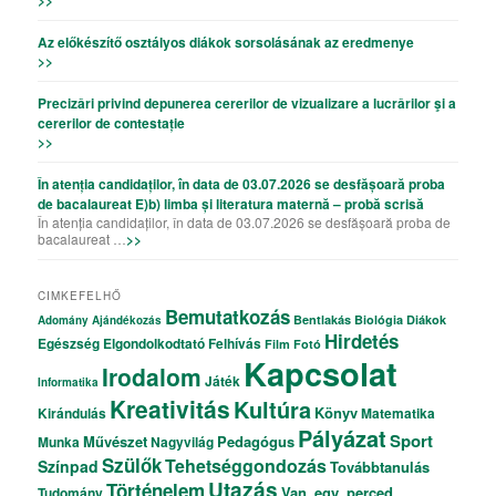
Az előkészítő osztályos diákok sorsolásának az eredmenye
>>
Precizǎri privind depunerea cererilor de vizualizare a lucrǎrilor şi a
cererilor de contestație
>>
În atenția candidaților, în data de 03.07.2026 se desfășoară proba
de bacalaureat E)b) limba și literatura maternă – probă scrisă
În atenția candidaților, în data de 03.07.2026 se desfășoară proba de
bacalaureat …
>>
CIMKEFELHŐ
Bemutatkozás
Bentlakás
Biológia
Diákok
Adomány
Ajándékozás
Hirdetés
Egészség
Elgondolkodtató
Felhívás
Film
Fotó
Kapcsolat
Irodalom
Játék
Informatika
Kreativitás
Kultúra
Könyv
Kirándulás
Matematika
Pályázat
Sport
Művészet
Pedagógus
Munka
Nagyvilág
Szülők
Tehetséggondozás
Színpad
Továbbtanulás
Utazás
Történelem
Van_egy_perced
Tudomány