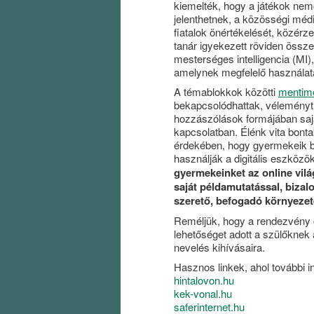
kiemelték, hogy a játékok ne
jelenthetnek, a közösségi médi
fiatalok önértékelését, közérz
tanár igyekezett röviden össze
mesterséges intelligencia (MI
amelynek megfelelő használatá
A témablokkok közötti
mentim
bekapcsolódhattak, véleményt 
hozzászólások formájában saját
kapcsolatban. Élénk vita bonta
érdekében, hogy gyermekeik 
használják a digitális eszközö
gyermekeinket az online vilá
saját példamutatással, bizal
szerető, befogadó környezet
Reméljük, hogy a rendezvény 
lehetőséget adott a szülőknek 
nevelés kihívásaira.
Hasznos linkek, ahol további 
hintalovon.hu
kek-vonal.hu
saferinternet.hu