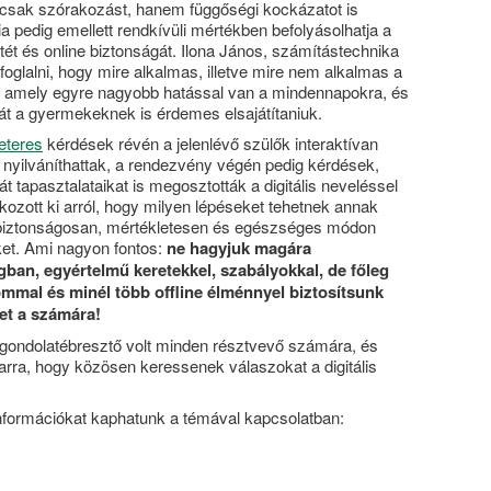
mcsak szórakozást, hanem függőségi kockázatot is
a pedig emellett rendkívüli mértékben befolyásolhatja a
etét és online biztonságát. Ilona János, számítástechnika
foglalni, hogy mire alkalmas, illetve mire nem alkalmas a
), amely egyre nagyobb hatással van a mindennapokra, és
t a gyermekeknek is érdemes elsajátítaniuk.
eteres
kérdések révén a jelenlévő szülők interaktívan
nyilváníthattak, a rendezvény végén pedig kérdések,
 tapasztalataikat is megosztották a digitális neveléssel
kozott ki arról, hogy milyen lépéseket tehetnek annak
biztonságosan, mértékletesen és egészséges módon
ket. Ami nagyon fontos:
ne hagyjuk magára
gban, egyértelmű keretekkel, szabályokkal, de főleg
ommal és minél több offline élménnyel biztosítsunk
et a számára!
gondolatébresztő volt minden résztvevő számára, és
arra, hogy közösen keressenek válaszokat a digitális
információkat kaphatunk a témával kapcsolatban: