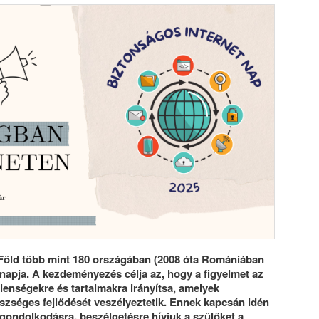
 Föld több mint 180 országában (2008 óta Romániában
ónapja. A kezdeményezés célja az, hogy a figyelmet az
elenségekre és tartalmakra irányítsa, amelyek
zséges fejlődését veszélyeztetik. Ennek kapcsán idén
gondolkodásra, beszélgetésre hívjuk a szülőket a