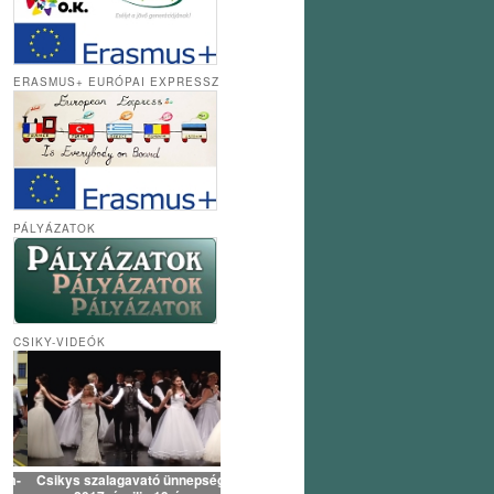
ERASMUS+ EURÓPAI EXPRESSZ
PÁLYÁZATOK
CSIKY-VIDEÓK
Csikys szalagavató ünnepség