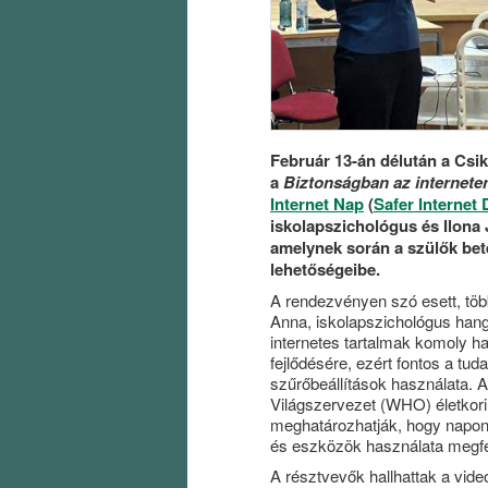
Február 13-án délután a Cs
a
Biztonságban az internete
Internet Nap
(
Safer Internet 
iskolapszichológus és Ilona 
amelynek során a szülők betek
lehetőségeibe.
A rendezvényen szó esett, töb
Anna, iskolapszichológus hang
internetes tartalmak komoly h
fejlődésére, ezért fontos a tu
szűrőbeállítások használata. 
Világszervezet (WHO) életkori
meghatározhatják, hogy naponta 
és eszközök használata megfe
A résztvevők hallhattak a vide