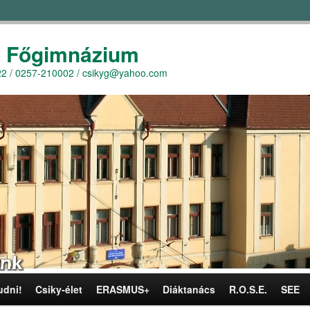
y Főgimnázium
r. 22 / 0257-210002 / csikyg@yahoo.com
udni!
Csiky-élet
ERASMUS+
Diáktanács
R.O.S.E.
SEE
omra
omra