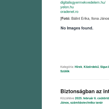
digitalisgyermekvedelem.hu/
yelon.hu
oradenet.ro
[
Fotó:
Bálint Erika, Ilona János
No Images found.
Kategória:
Hírek
,
Közérdekű
,
Sigur.
Szülők
Biztonságban az in
Közzétéve
2025. február 6. csütört
János, számítástechnika tanár