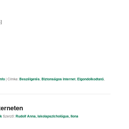
]
Info
|
Címke:
Beszélgetés
,
Biztonságos internet
,
Elgondolkodtató
,
terneten
ök
Szerző:
Rudolf Anna, iskolapszichológus, Ilona