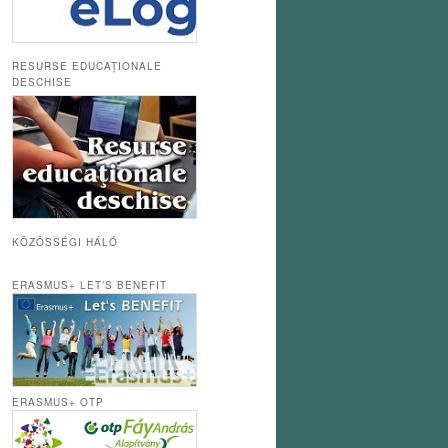
RESURSE EDUCAȚIONALE
DESCHISE
KÖZÖSSÉGI HÁLÓ
ERASMUS+ LET’S BENEFIT
ERASMUS+ OTP