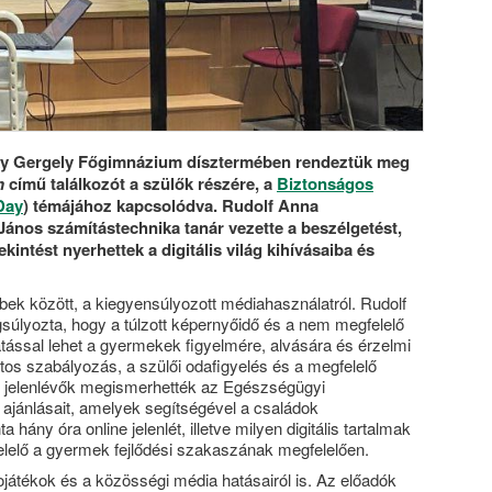
iky Gergely Főgimnázium dísztermében rendeztük meg
n
című találkozót a szülők részére, a
Biztonságos
Day
) témájához kapcsolódva. Rudolf Anna
János számítástechnika tanár vezette a beszélgetést,
intést nyerhettek a digitális világ kihívásaiba és
bek között, a kiegyensúlyozott médiahasználatról. Rudolf
súlyozta, hogy a túlzott képernyőidő és a nem megfelelő
atással lehet a gyermekek figyelmére, alvására és érzelmi
datos szabályozás, a szülői odafigyelés és a megfelelő
A jelenlévők megismerhették az Egészségügyi
 ajánlásait, amelyek segítségével a családok
hány óra online jelenlét, illetve milyen digitális tartalmak
lelő a gyermek fejlődési szakaszának megfelelően.
ojátékok és a közösségi média hatásairól is. Az előadók