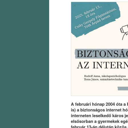
A februári hónap 2004 óta a
is) a biztonságos internet h
interneten leselkedő káros j
elsősorban a gyermekek egés
február 13-án délután közös 