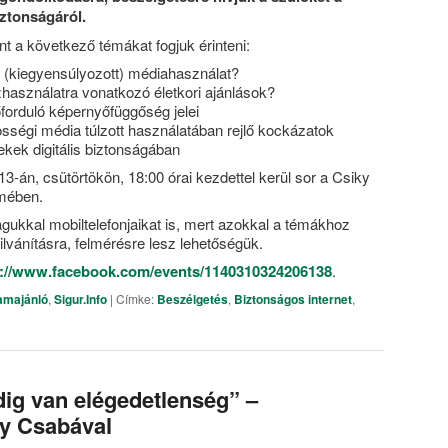
iztonságáról.
t a következő témákat fogjuk érinteni:
s (kiegyensúlyozott) médiahasználat?
zhasználatra vonatkozó életkori ajánlások?
forduló képernyőfüggőség jelei
sségi média túlzott használatában rejlő kockázatok
kek digitális biztonságában
3-án, csütörtökön, 18:00 órai kezdettel kerül sor a Csiky
mében.
gukkal mobiltelefonjaikat is, mert azokkal a témákhoz
vánításra, felmérésre lesz lehetőségük.
s://www.facebook.com/events/1140310324206138
.
amajánló
,
Sigur.Info
|
Címke:
Beszélgetés
,
Biztonságos internet
,
g van elégedetlenség” –
ly Csabával