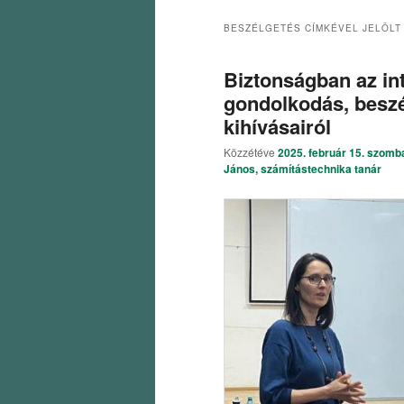
BESZÉLGETÉS
CÍMKÉVEL JELÖLT
Biztonságban az in
gondolkodás, beszél
kihívásairól
Közzétéve
2025. február 15. szomb
János, számítástechnika tanár