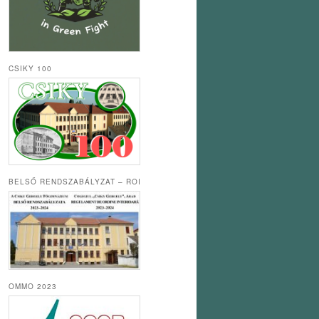
CSIKY 100
BELSŐ RENDSZABÁLYZAT – ROI
OMMO 2023