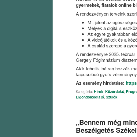
gyermekek, fiatalok online b
A rendezvényen terveink szerin
Mit jelent az egészsége
Melyek a digitális eszkö
Az egyre gyakrabban elő
A videójátékok és a közö
A család szerepe a gyere
A rendezvényre 2025. február 1
Gergely Főgimnázium díszter
Akik tehetik, bátran hozzák ma
kapcsolódó gyors véleménynyil
Az esemény hirdetése:
http
Kategória:
Hírek
,
Közérdekű
,
Progr
Elgondolkodtató
,
Szülők
„Bennem még mindi
Beszélgetés Széke