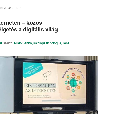
 BEJEGYZÉSEK
terneten – közös
getés a digitális világ
at
Szerző:
Rudolf Anna, iskolapszichológus, Ilona