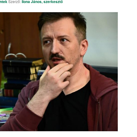
ntek
Szerző:
Ilona János, szerkesztő
Örökségünk pályázat – kisfil
előzetes