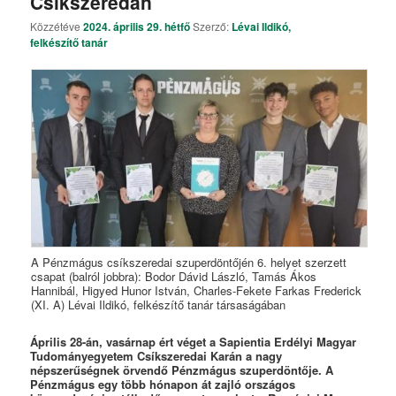
Csíkszeredán
Közzétéve
2024. április 29. hétfő
Szerző:
Lévai Ildikó,
felkészítő tanár
A Pénzmágus csíkszeredai szuperdöntőjén 6. helyet szerzett
csapat (balról jobbra): Bodor Dávid László, Tamás Ákos
Hannibál, Higyed Hunor István, Charles-Fekete Farkas Frederick
(XI. A) Lévai Ildikó, felkészítő tanár társaságában
Április 28-án, vasárnap ért véget a Sapientia Erdélyi Magyar
Tudományegyetem Csíkszeredai Karán a nagy
népszerűségnek örvendő Pénzmágus szuperdöntője. A
Pénzmágus egy több hónapon át zajló országos