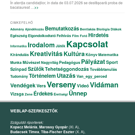
În atenția candidaților, în data de 03.07.2026 se desfășoară proba de
bacalaureat …
>>
CIMKEFELHŐ
Bemutatkozás
Bentlakás
Biológia
Diákok
Adomány
Ajándékozás
Hirdetés
Egészség
Elgondolkodtató
Felhívás
Film
Fotó
Kapcsolat
Irodalom
Játék
Informatika
Kreativitás
Kultúra
Könyv
Kirándulás
Matematika
Pályázat
Sport
Művészet
Pedagógus
Munka
Nagyvilág
Szülők
Tehetséggondozás
Színpad
Továbbtanulás
Utazás
Történelem
Van_egy_perced
Tudomány
Verseny
Vidáman
Vendégek
Vers
Videó
Ünnep
Érdekes
Vizsga
Zene
Érettségi
WEBLAP-SZERKESZTŐK
Száguldó riporterek:
Kopacz Melánia
,
Marossy Gyopár
(XI. A),
Budacsek Tímea
,
Tiba-Fischer Eszter
(X. A),