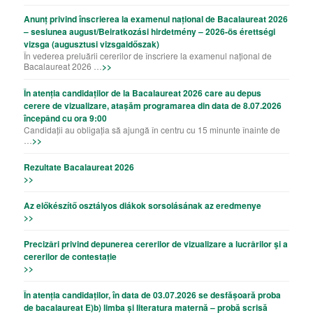
Anunț privind înscrierea la examenul național de Bacalaureat 2026
– sesiunea august/Beiratkozási hirdetmény – 2026-ös érettségi
vizsga (augusztusi vizsgaidőszak)
În vederea preluării cererilor de înscriere la examenul național de
Bacalaureat 2026 …
>>
În atenția candidaților de la Bacalaureat 2026 care au depus
cerere de vizualizare, atașăm programarea din data de 8.07.2026
începând cu ora 9:00
Candidații au obligația să ajungă în centru cu 15 minunte înainte de
…
>>
Rezultate Bacalaureat 2026
>>
Az előkészítő osztályos diákok sorsolásának az eredmenye
>>
Precizǎri privind depunerea cererilor de vizualizare a lucrǎrilor şi a
cererilor de contestație
>>
În atenția candidaților, în data de 03.07.2026 se desfășoară proba
de bacalaureat E)b) limba și literatura maternă – probă scrisă