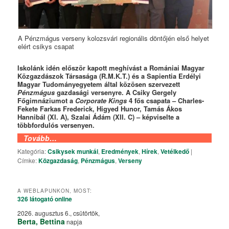
A Pénzmágus verseny kolozsvári regionális döntőjén első helyet
elért csikys csapat
Iskolánk idén először kapott meghívást a Romániai Magyar
Közgazdászok Társasága (R.M.K.T.) és a Sapientia Erdélyi
Magyar Tudományegyetem által közösen szervezett
Pénzmágus
gazdasági versenyre. A Csiky Gergely
Főgimnáziumot a
Corporate Kings
4 fős csapata – Charles-
Fekete Farkas Frederick, Higyed Hunor, Tamás Ákos
Hannibál (XI. A), Szalai Ádám (XII. C) – képviselte a
többfordulós versenyen.
Tovább…
Kategória:
Csikysek munkái
,
Eredmények
,
Hírek
,
Vetélkedő
|
Címke:
Közgazdaság
,
Pénzmágus
,
Verseny
A WEBLAPUNKON, MOST:
326 látogató
online
2026. augusztus 6., csütörtök,
Berta, Bettina
napja