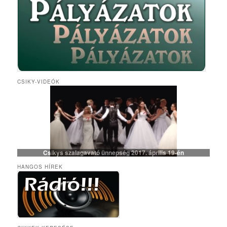
CSIKY-VIDEÓK
Csikys szalagavató ünnepség 2017. április 19-én
HANGOS HÍREK
Csiky Gergely Főgimnázium – Iskolabemutató diákszemmel
A Csiky énekkarának templomi és szabadtéri fellépései
Algyógyi hétvégén szelfiző ötödikesek és hatodikosok
Vallásos örökségünk – kiállítás a könyvtárteremben
Elemisták játékos sporttevékenysége (Erasmus+)
„Gyere a Csikybe!” – kisfilm diákoktól diákoknak
Aradi „kincsvadászaton” a megye nyolcadikosai
Túl a színfalakon – portréfilm Tapasztó Ernőről
Röplabda-siker a kolozsvári Sportolimpián
„Aranyhaj” – a XI. A farsangi kiadásában
A karácsony, ahogy a VII. B-sek látják
Iskolai tehetséggondozás a Csikyben
Csiky – A mi iskolánk (filmelőzetes)
Karaoke!!! (Aligazgatói segédlettel)
Karácsonyi flashmob a Csikyben
Húsvéti flashmob a Csikyben
A X. A kalandjai a parlagfűvel
Apróval az apróságokért!
Csiky – A mi iskolánk
Gólyahét a Csikyben
Gólya7 2016
Mikulásjárás a Csikyben és a Kincskereső Óvodában