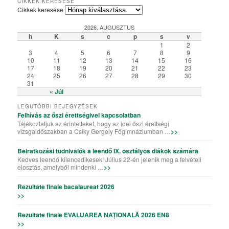
CIKKEK KERESÉSE
Cikkek keresése
2026. AUGUSZTUS
h
K
s
c
p
s
v
1
2
3
4
5
6
7
8
9
10
11
12
13
14
15
16
17
18
19
20
21
22
23
24
25
26
27
28
29
30
31
« Júl
LEGUTÓBBI BEJEGYZÉSEK
Felhívás az őszi érettségivel kapcsolatban
Tájékoztatjuk az érintetteket, hogy az idei őszi érettségi
vizsgaidőszakban a Csiky Gergely Főgimnáziumban …
>>
Beiratkozási tudnivalók a leendő IX. osztályos diákok számára
Kedves leendő kilencedikesek! Július 22-én jelenik meg a felvételi
elosztás, amelyből mindenki …
>>
Rezultate finale bacalaureat 2026
>>
Rezultate finale EVALUAREA NAȚIONALĂ 2026 EN8
>>