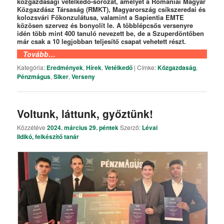
közgazdasági vetélkedő-sorozat, amelyet a Romániai Magyar
Közgazdász Társaság (RMKT), Magyarország csíkszeredai és
kolozsvári Főkonzulátusa, valamint a Sapientia EMTE
közösen szervez és bonyolít le. A többlépcsős versenyre
idén több mint 400 tanuló nevezett be, de a Szuperdöntőben
már csak a 10 legjobban teljesítő csapat vehetett részt.
Tovább…
Kategória:
Eredmények
,
Hírek
,
Vetélkedő
|
Címke:
Közgazdaság
,
Pénzmágus
,
Siker
,
Verseny
Voltunk, láttunk, győztünk!
Közzétéve
2024. március 29. péntek
Szerző:
Lévai
Ildikó, felkészítő tanár