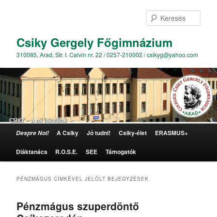
Kere
Csiky Gergely Főgimnázium
310085, Arad, Str. I. Calvin nr. 22 / 0257-210002 / csikyg@yahoo.com
Főmenü
A Csiky
Jó tudni!
Csiky-élet
ERASMUS+
Despre Noi!
Tovább az elsődleges tartalomra
Tovább a másodlagos tartalomra
Diáktanács
R.O.S.E.
SEE
Támogatók
PÉNZMÁGUS
CÍMKÉVEL JELÖLT BEJEGYZÉSEK
Pénzmágus szuperdöntő