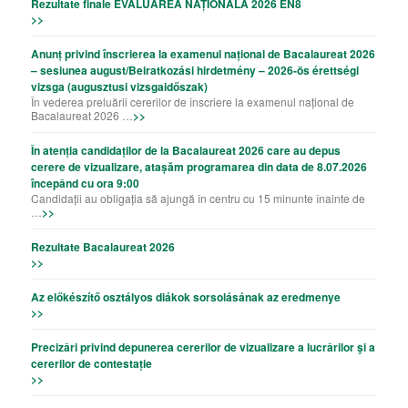
Rezultate finale EVALUAREA NAȚIONALĂ 2026 EN8
>>
Anunț privind înscrierea la examenul național de Bacalaureat 2026
– sesiunea august/Beiratkozási hirdetmény – 2026-ös érettségi
vizsga (augusztusi vizsgaidőszak)
În vederea preluării cererilor de înscriere la examenul național de
Bacalaureat 2026 …
>>
În atenția candidaților de la Bacalaureat 2026 care au depus
cerere de vizualizare, atașăm programarea din data de 8.07.2026
începând cu ora 9:00
Candidații au obligația să ajungă în centru cu 15 minunte înainte de
…
>>
Rezultate Bacalaureat 2026
>>
Az előkészítő osztályos diákok sorsolásának az eredmenye
>>
Precizǎri privind depunerea cererilor de vizualizare a lucrǎrilor şi a
cererilor de contestație
>>