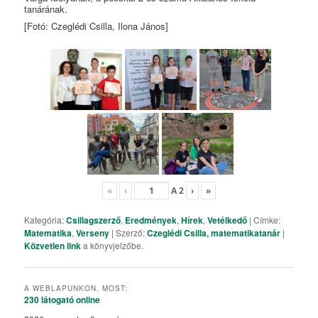
tanárának.
[Fotó: Czeglédi Csilla, Ilona János]
«
‹
A
2
›
»
Kategória:
Csillagszerző
,
Eredmények
,
Hírek
,
Vetélkedő
| Címke:
Matematika
,
Verseny
| Szerző:
Czeglédi Csilla, matematikatanár
|
Közvetlen link
a könyvjelzőbe.
A WEBLAPUNKON, MOST:
230 látogató
online