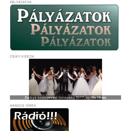
PÁLYÁZATOK
CSIKY-VIDEÓK
Csikys szalagavató ünnepség 2017. április 19-én
HANGOS HÍREK