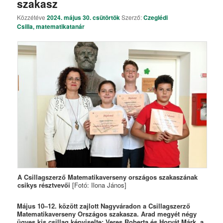
szakasz
Közzétéve
2024. május 30. csütörtök
Szerző:
Czeglédi
Csilla, matematikatanár
A Csillagszerző Matematikaverseny országos szakaszának
csikys résztvevői
[Fotó: Ilona János]
Május 10–12. között zajlott Nagyváradon a Csillagszerző
Matematikaverseny Országos szakasza. Arad megyét négy
ügyes kis csillag képviselte: Veres Roberta és Horvát Márk, a