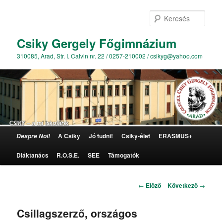
Kere
Csiky Gergely Főgimnázium
310085, Arad, Str. I. Calvin nr. 22 / 0257-210002 / csikyg@yahoo.com
Főmenü
A Csiky
Jó tudni!
Csiky-élet
ERASMUS+
Despre Noi!
Tovább az elsődleges tartalomra
Diáktanács
R.O.S.E.
SEE
Támogatók
Bejegyzés navigáció
←
Előző
Következő
→
Csillagszerző, országos