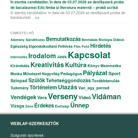
În atenția candidaților, în data de 03.07.2026 se desfășoară proba
de bacalaureat E)b) limba și literatura maternă – probă scrisă
În atenția candidaților, în data de 03.07.2026 se desfășoară proba de
bacalaureat …
>>
CIMKEFELHŐ
Bemutatkozás
Bentlakás
Biológia
Diákok
Adomány
Ajándékozás
Hirdetés
Egészség
Elgondolkodtató
Felhívás
Film
Fotó
Kapcsolat
Irodalom
Játék
Informatika
Kreativitás
Kultúra
Könyv
Kirándulás
Matematika
Pályázat
Sport
Művészet
Pedagógus
Munka
Nagyvilág
Szülők
Tehetséggondozás
Színpad
Továbbtanulás
Utazás
Történelem
Van_egy_perced
Tudomány
Verseny
Vidáman
Vendégek
Vers
Videó
Ünnep
Érdekes
Vizsga
Zene
Érettségi
WEBLAP-SZERKESZTŐK
Száguldó riporterek: