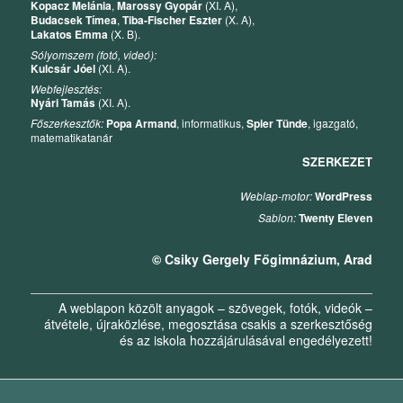
Kopacz Melánia
,
Marossy Gyopár
(XI. A),
Budacsek Tímea
,
Tiba-Fischer Eszter
(X. A),
Lakatos Emma
(X. B).
Sólyomszem (fotó, videó):
Kulcsár Jóel
(XI. A).
Webfejlesztés:
Nyári Tamás
(XI. A).
Főszerkesztők:
Popa Armand
, informatikus,
Spier Tünde
, igazgató,
matematikatanár
SZERKEZET
Weblap-motor:
WordPress
Sablon:
Twenty Eleven
© Csiky Gergely Főgimnázium, Arad
A weblapon közölt anyagok – szövegek, fotók, videók –
átvétele, újraközlése, megosztása csakis a szerkesztőség
és az iskola hozzájárulásával engedélyezett!