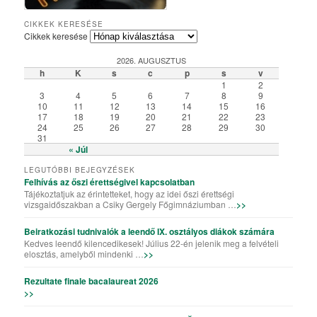
Csiky Gergely Főgimnázium – Iskolabemutató diákszemmel
A Csiky énekkarának templomi és szabadtéri fellépései
Algyógyi hétvégén szelfiző ötödikesek és hatodikosok
Vallásos örökségünk – kiállítás a könyvtárteremben
Elemisták játékos sporttevékenysége (Erasmus+)
„Gyere a Csikybe!” – kisfilm diákoktól diákoknak
Aradi „kincsvadászaton” a megye nyolcadikosai
Túl a színfalakon – portréfilm Tapasztó Ernőről
Röplabda-siker a kolozsvári Sportolimpián
„Aranyhaj” – a XI. A farsangi kiadásában
A karácsony, ahogy a VII. B-sek látják
Iskolai tehetséggondozás a Csikyben
Csiky – A mi iskolánk (filmelőzetes)
Karaoke!!! (Aligazgatói segédlettel)
Karácsonyi flashmob a Csikyben
Húsvéti flashmob a Csikyben
A X. A kalandjai a parlagfűvel
Apróval az apróságokért!
Csiky – A mi iskolánk
Gólyahét a Csikyben
Gólya7 2016
Mikulásjárás a Csikyben és a Kincskereső Óvodában
CIKKEK KERESÉSE
Cikkek keresése
2026. AUGUSZTUS
h
K
s
c
p
s
v
1
2
3
4
5
6
7
8
9
10
11
12
13
14
15
16
17
18
19
20
21
22
23
24
25
26
27
28
29
30
31
« Júl
LEGUTÓBBI BEJEGYZÉSEK
Felhívás az őszi érettségivel kapcsolatban
Tájékoztatjuk az érintetteket, hogy az idei őszi érettségi
vizsgaidőszakban a Csiky Gergely Főgimnáziumban …
>>
Beiratkozási tudnivalók a leendő IX. osztályos diákok számára
Kedves leendő kilencedikesek! Július 22-én jelenik meg a felvételi
elosztás, amelyből mindenki …
>>
Rezultate finale bacalaureat 2026
>>