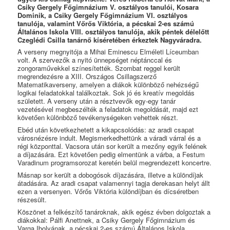
Csiky Gergely Főgimnázium V. osztályos tanulói, Kosara
Dominik, a Csiky Gergely Főgimnázium VI. osztályos
tanulója, valamint Vőrős Viktória, a pécskai 2-es számú
Általános Iskola VIII. osztályos tanulója, akik péntek délelőtt
Czeglédi Csilla tanárnő kíséretében érkeztek Nagyváradra.
A verseny megnyitója a Mihai Eminescu Elméleti Líceumban
volt. A szervezők a nyitó ünnepséget néptánccal és
zongoraművekkel színesítették. Szombat reggel került
megrendezésre a XIII. Országos Csillagszerző
Matematikaverseny, amelyen a diákok különböző nehézségű
logikai feladatokkal találkoztak. Sok jó és kreatív megoldás
született. A verseny után a résztvevők egy-egy tanár
vezetésével megbeszélték a feladatok megoldását, majd ezt
követően különböző tevékenységeken vehettek részt.
Ebéd után következhetett a kikapcsolódás: az aradi csapat
városnézésre indult. Megismerkedhettünk a váradi várral és a
régi központtal. Vacsora után sor került a mezőny egyik felének
a díjazására. Ezt követően pedig elmentünk a várba, a Festum
Varadinum programsorozat keretén belül megrendezett koncertre.
Másnap sor került a dobogósok díjazására, illetve a különdíjak
átadására. Az aradi csapat valamennyi tagja derekasan helyt állt
ezen a versenyen. Vőrős Viktória különdíjban és dícséretben
részesült.
Köszönet a felkészítő tanároknak, akik egész évben dolgoztak a
diákokkal: Pálfi Anettnek, a Csiky Gergely Főgimnázium és
Varga Ibolyának, a pécskai 2-es számú Általános Iskola