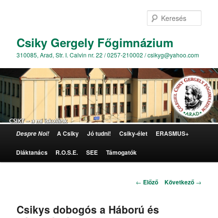
Kere
Csiky Gergely Főgimnázium
310085, Arad, Str. I. Calvin nr. 22 / 0257-210002 / csikyg@yahoo.com
Főmenü
A Csiky
Jó tudni!
Csiky-élet
ERASMUS+
Despre Noi!
Tovább az elsődleges tartalomra
Diáktanács
R.O.S.E.
SEE
Támogatók
Bejegyzés navigáció
←
Előző
Következő
→
Csikys dobogós a Háború és