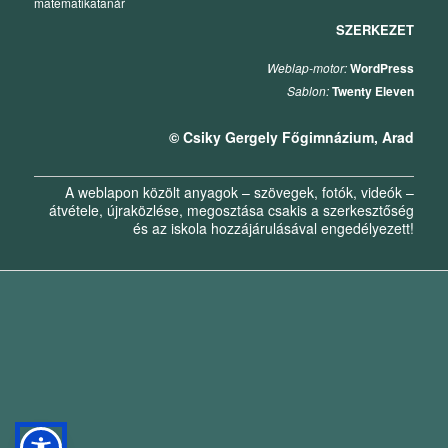
matematikatanár
SZERKEZET
Weblap-motor:
WordPress
Sablon:
Twenty Eleven
© Csiky Gergely Főgimnázium, Arad
A weblapon közölt anyagok – szövegek, fotók, videók –
átvétele, újraközlése, megosztása csakis a szerkesztőség
és az iskola hozzájárulásával engedélyezett!