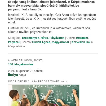
és rajz kategóriában lehetett jelentkezni. A Kárpát-medence
bármely magyarlakta településéről küldhettek be
pályamunkát a tanulók.
Iskolánk IX. A osztályos tanulója, Gali Anita próza kategóriában
jelentkezett, és a IX–XII. osztályos kategóriában első helyezést
ért el.
Gratulálunk neki, és kívánunk jó alkotókedvet, valamint sok
sikert a további pályázatokon is.
Kategória:
Eredmények
,
Hírek
,
Pályázatok
| Címke:
Irodalom
,
Pályázat
| Szerző:
Rudolf Ágnes, magyartanár
|
Közvetlen link
a
könyvjelzőbe.
A WEBLAPUNKON, MOST:
180 látogató
online
2026. augusztus 7., péntek,
Ibolya
napja
ÎNSCRIERE ÎN CLASA PREGĂTITOARE 2025