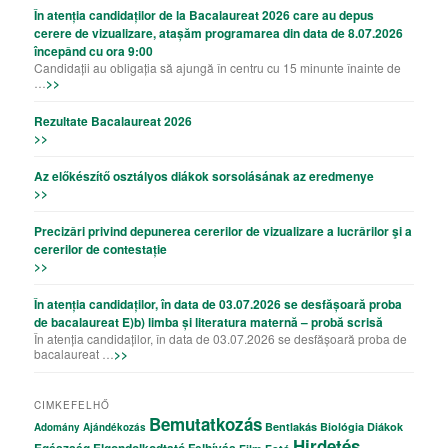
În atenția candidaților de la Bacalaureat 2026 care au depus
cerere de vizualizare, atașăm programarea din data de 8.07.2026
începând cu ora 9:00
Candidații au obligația să ajungă în centru cu 15 minunte înainte de
…
>>
Rezultate Bacalaureat 2026
>>
Az előkészítő osztályos diákok sorsolásának az eredmenye
>>
Precizǎri privind depunerea cererilor de vizualizare a lucrǎrilor şi a
cererilor de contestație
>>
În atenția candidaților, în data de 03.07.2026 se desfășoară proba
de bacalaureat E)b) limba și literatura maternă – probă scrisă
În atenția candidaților, în data de 03.07.2026 se desfășoară proba de
bacalaureat …
>>
CIMKEFELHŐ
Bemutatkozás
Bentlakás
Biológia
Diákok
Adomány
Ajándékozás
Hirdetés
Egészség
Elgondolkodtató
Felhívás