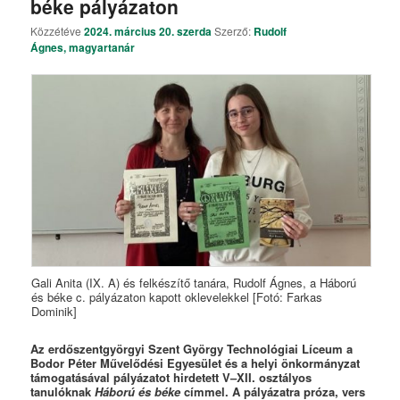
béke pályázaton
Közzétéve
2024. március 20. szerda
Szerző:
Rudolf
Ágnes, magyartanár
Gali Anita (IX. A) és felkészítő tanára, Rudolf Ágnes, a Háború
és béke c. pályázaton kapott oklevelekkel [Fotó: Farkas
Dominik]
Az erdőszentgyörgyi Szent György Technológiai Líceum a
Bodor Péter Művelődési Egyesület és a helyi önkormányzat
támogatásával pályázatot hirdetett V–XII. osztályos
tanulóknak
Háború és béke
címmel. A pályázatra próza, vers