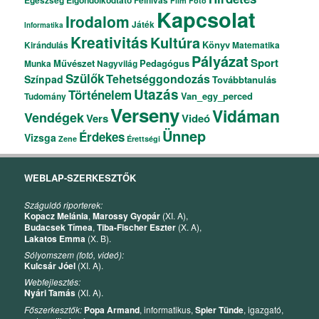
Film
Fotó
Kapcsolat
Irodalom
Játék
Informatika
Kreativitás
Kultúra
Könyv
Kirándulás
Matematika
Pályázat
Sport
Művészet
Pedagógus
Munka
Nagyvilág
Szülők
Tehetséggondozás
Színpad
Továbbtanulás
Utazás
Történelem
Van_egy_perced
Tudomány
Verseny
Vidáman
Vendégek
Vers
Videó
Ünnep
Érdekes
Vizsga
Zene
Érettségi
WEBLAP-SZERKESZTŐK
Száguldó riporterek:
Kopacz Melánia
,
Marossy Gyopár
(XI. A),
Budacsek Tímea
,
Tiba-Fischer Eszter
(X. A),
Lakatos Emma
(X. B).
Sólyomszem (fotó, videó):
Kulcsár Jóel
(XI. A).
Webfejlesztés:
Nyári Tamás
(XI. A).
Főszerkesztők:
Popa Armand
, informatikus,
Spier Tünde
, igazgató,