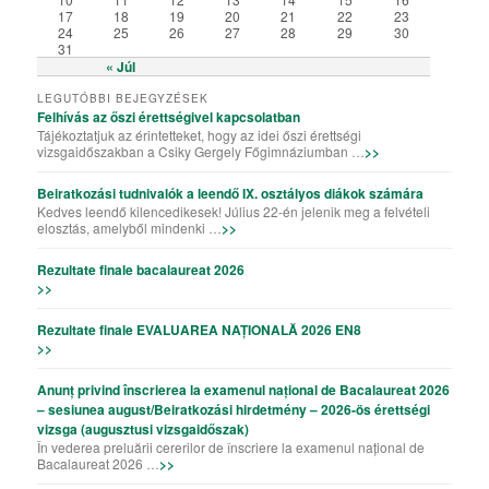
17
18
19
20
21
22
23
24
25
26
27
28
29
30
31
« Júl
LEGUTÓBBI BEJEGYZÉSEK
Felhívás az őszi érettségivel kapcsolatban
Tájékoztatjuk az érintetteket, hogy az idei őszi érettségi
vizsgaidőszakban a Csiky Gergely Főgimnáziumban …
>>
Beiratkozási tudnivalók a leendő IX. osztályos diákok számára
Kedves leendő kilencedikesek! Július 22-én jelenik meg a felvételi
elosztás, amelyből mindenki …
>>
Rezultate finale bacalaureat 2026
>>
Rezultate finale EVALUAREA NAȚIONALĂ 2026 EN8
>>
Anunț privind înscrierea la examenul național de Bacalaureat 2026
– sesiunea august/Beiratkozási hirdetmény – 2026-ös érettségi
vizsga (augusztusi vizsgaidőszak)
În vederea preluării cererilor de înscriere la examenul național de
Bacalaureat 2026 …
>>