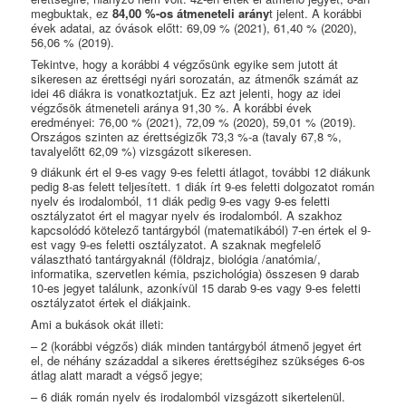
megbuktak, ez
84,00 %-os átmeneteli arány
t jelent. A korábbi
évek adatai, az óvások előtt: 69,09 % (2021), 61,40 % (2020),
56,06 % (2019).
Tekintve, hogy a korábbi 4 végzősünk egyike sem jutott át
sikeresen az érettségi nyári sorozatán, az átmenők számát az
idei 46 diákra is vonatkoztatjuk. Ez azt jelenti, hogy az idei
végzősök átmeneteli aránya 91,30 %. A korábbi évek
eredményei: 76,00 % (2021), 72,09 % (2020), 59,01 % (2019).
Országos szinten az érettségizők 73,3 %-a (tavaly 67,8 %,
tavalyelőtt 62,09 %) vizsgázott sikeresen.
9 diákunk ért el 9-es vagy 9-es feletti átlagot, további 12 diákunk
pedig 8-as felett teljesített. 1 diák írt 9-es feletti dolgozatot román
nyelv és irodalomból, 11 diák pedig 9-es vagy 9-es feletti
osztályzatot ért el magyar nyelv és irodalomból. A szakhoz
kapcsolódó kötelező tantárgyból (matematikából) 7-en értek el 9-
est vagy 9-es feletti osztályzatot. A szaknak megfelelő
választható tantárgyaknál (földrajz, biológia /anatómia/,
informatika, szervetlen kémia, pszichológia) összesen 9 darab
10-es jegyet találunk, azonkívül 15 darab 9-es vagy 9-es feletti
osztályzatot értek el diákjaink.
Ami a bukások okát illeti:
– 2 (korábbi végzős) diák minden tantárgyból átmenő jegyet ért
el, de néhány századdal a sikeres érettségihez szükséges 6-os
átlag alatt maradt a végső jegye;
– 6 diák román nyelv és irodalomból vizsgázott sikertelenül.