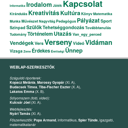
Kapcsolat
Irodalom
Játék
Informatika
Kreativitás
Kultúra
Könyv
Kirándulás
Matematika
Pályázat
Sport
Művészet
Pedagógus
Munka
Nagyvilág
Szülők
Tehetséggondozás
Színpad
Továbbtanulás
Utazás
Történelem
Van_egy_perced
Tudomány
Verseny
Vidáman
Vendégek
Vers
Videó
Ünnep
Érdekes
Vizsga
Zene
Érettségi
WEBLAP-SZERKESZTŐK
Száguldó riporterek:
Kopacz Melánia
,
Marossy Gyopár
(XI. A),
Budacsek Tímea
,
Tiba-Fischer Eszter
(X. A),
Lakatos Emma
(X. B).
Sólyomszem (fotó, videó):
Kulcsár Jóel
(XI. A).
Webfejlesztés:
Nyári Tamás
(XI. A).
Főszerkesztők:
Popa Armand
, informatikus,
Spier Tünde
, igazgató,
matematikatanár