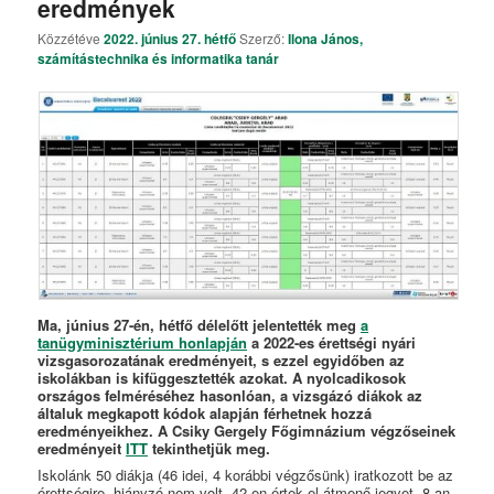
eredmények
Közzétéve
2022. június 27. hétfő
Szerző:
Ilona János,
számítástechnika és informatika tanár
Ma, június 27-én, hétfő délelőtt jelentették meg
a
tanügyminisztérium honlapján
a 2022-es érettségi nyári
vizsgasorozatának eredményeit, s ezzel egyidőben az
iskolákban is kifüggesztették azokat. A nyolcadikosok
országos felméréséhez hasonlóan, a vizsgázó diákok az
általuk megkapott kódok alapján férhetnek hozzá
eredményeikhez. A Csiky Gergely Főgimnázium végzőseinek
eredményeit
ITT
tekinthetjük meg.
Iskolánk 50 diákja (46 idei, 4 korábbi végzősünk) iratkozott be az
érettségire, hiányzó nem volt. 42-en értek el átmenő jegyet, 8-an