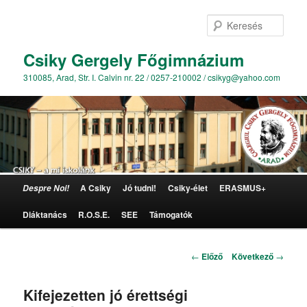
Kere
Csiky Gergely Főgimnázium
310085, Arad, Str. I. Calvin nr. 22 / 0257-210002 / csikyg@yahoo.com
Főmenü
A Csiky
Jó tudni!
Csiky-élet
ERASMUS+
Despre Noi!
Tovább az elsődleges tartalomra
Diáktanács
R.O.S.E.
SEE
Támogatók
Bejegyzés navigáció
←
Előző
Következő
→
Kifejezetten jó érettségi