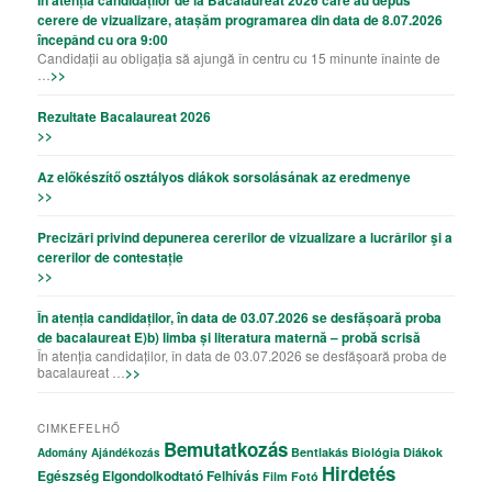
cerere de vizualizare, atașăm programarea din data de 8.07.2026
începând cu ora 9:00
Candidații au obligația să ajungă în centru cu 15 minunte înainte de
…
>>
Rezultate Bacalaureat 2026
>>
Az előkészítő osztályos diákok sorsolásának az eredmenye
>>
Precizǎri privind depunerea cererilor de vizualizare a lucrǎrilor şi a
cererilor de contestație
>>
În atenția candidaților, în data de 03.07.2026 se desfășoară proba
de bacalaureat E)b) limba și literatura maternă – probă scrisă
În atenția candidaților, în data de 03.07.2026 se desfășoară proba de
bacalaureat …
>>
CIMKEFELHŐ
Bemutatkozás
Bentlakás
Biológia
Diákok
Adomány
Ajándékozás
Hirdetés
Egészség
Elgondolkodtató
Felhívás
Film
Fotó