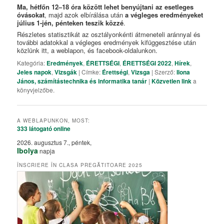
Ma, hétfőn 12–18 óra között lehet benyújtani az esetleges
óvásokat
, majd azok elbírálása után
a végleges eredményeket
július 1-jén, pénteken teszik közzé
.
Részletes statisztikát az osztályonkénti átmeneteli aránnyal és
további adatokkal a végleges eredmények kifüggesztése után
közlünk itt, a weblapon, és facebook-oldalunkon.
Kategória:
Eredmények
,
ÉRETTSÉGI
,
ÉRETTSÉGI 2022
,
Hírek
,
Jeles napok
,
Vizsgák
| Címke:
Érettségi
,
Vizsga
| Szerző:
Ilona
János, számítástechnika és informatika tanár
|
Közvetlen link
a
könyvjelzőbe.
A WEBLAPUNKON, MOST:
333 látogató
online
2026. augusztus 7., péntek,
Ibolya
napja
ÎNSCRIERE ÎN CLASA PREGĂTITOARE 2025