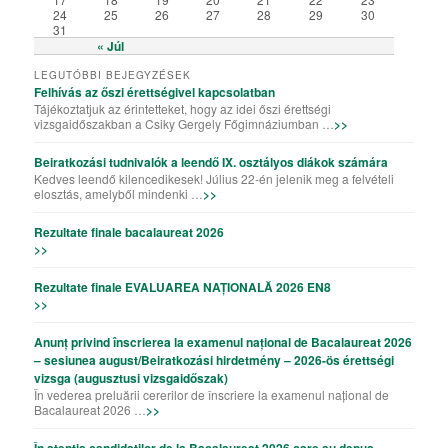
24
25
26
27
28
29
30
31
« Júl
LEGUTÓBBI BEJEGYZÉSEK
Felhívás az őszi érettségivel kapcsolatban
Tájékoztatjuk az érintetteket, hogy az idei őszi érettségi
vizsgaidőszakban a Csiky Gergely Főgimnáziumban …
>>
Beiratkozási tudnivalók a leendő IX. osztályos diákok számára
Kedves leendő kilencedikesek! Július 22-én jelenik meg a felvételi
elosztás, amelyből mindenki …
>>
Rezultate finale bacalaureat 2026
>>
Rezultate finale EVALUAREA NAȚIONALĂ 2026 EN8
>>
Anunț privind înscrierea la examenul național de Bacalaureat 2026
– sesiunea august/Beiratkozási hirdetmény – 2026-ös érettségi
vizsga (augusztusi vizsgaidőszak)
În vederea preluării cererilor de înscriere la examenul național de
Bacalaureat 2026 …
>>
În atenția candidaților de la Bacalaureat 2026 care au depus