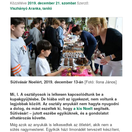
Közzétéve
2019. december 21. szombat
Szerző:
Viszhányó Aranka, tanító
Sütivásár Noelért, 2019. december 13-án
[Fotó: Ilona János]
Mi, I. A osztályosok is lelkesen kapcsolódtunk be a
kupakgyűjtésbe. De hiába volt az igyekezet, nem voltunk a
legjobbak között. Az osztály anyukáit nem hagyta nyugodni
a dolog, és mást eszeltek ki, hogy
a kis Noelt
segítsék.
Sütivásár! – jutott eszébe egyiküknek, és a gondolatot
elhatározás követte.
Még azok az anyukák is lelkesedtek az ötletért, akik nem a
sütés nagymesterei. Egyikük házi limonádét tervezett készíteni,