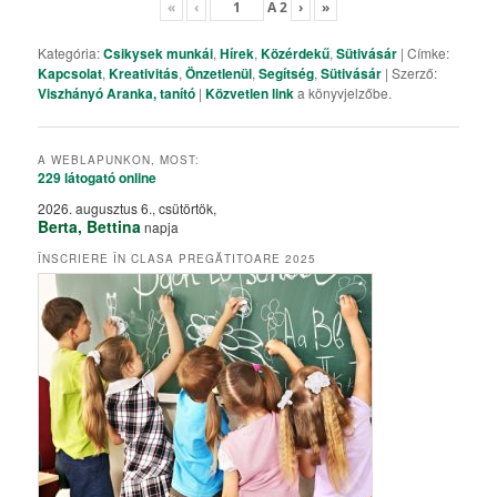
«
‹
A
2
›
»
Kategória:
Csikysek munkái
,
Hírek
,
Közérdekű
,
Sütivásár
| Címke:
Kapcsolat
,
Kreativitás
,
Önzetlenül
,
Segítség
,
Sütivásár
| Szerző:
Viszhányó Aranka, tanító
|
Közvetlen link
a könyvjelzőbe.
A WEBLAPUNKON, MOST:
229 látogató
online
2026. augusztus 6., csütörtök,
Berta, Bettina
napja
ÎNSCRIERE ÎN CLASA PREGĂTITOARE 2025