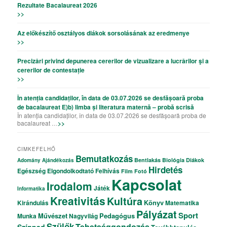
Rezultate Bacalaureat 2026
>>
Az előkészítő osztályos diákok sorsolásának az eredmenye
>>
Precizǎri privind depunerea cererilor de vizualizare a lucrǎrilor şi a
cererilor de contestație
>>
În atenția candidaților, în data de 03.07.2026 se desfășoară proba
de bacalaureat E)b) limba și literatura maternă – probă scrisă
În atenția candidaților, în data de 03.07.2026 se desfășoară proba de
bacalaureat …
>>
CIMKEFELHŐ
Bemutatkozás
Bentlakás
Biológia
Diákok
Adomány
Ajándékozás
Hirdetés
Egészség
Elgondolkodtató
Felhívás
Film
Fotó
Kapcsolat
Irodalom
Játék
Informatika
Kreativitás
Kultúra
Könyv
Kirándulás
Matematika
Pályázat
Sport
Művészet
Pedagógus
Munka
Nagyvilág
Szülők
Tehetséggondozás
Színpad