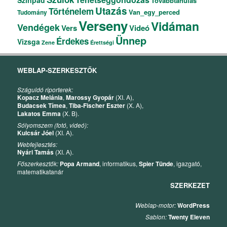
Továbbtanulás
Utazás
Történelem
Van_egy_perced
Tudomány
Verseny
Vidáman
Vendégek
Vers
Videó
Ünnep
Érdekes
Vizsga
Zene
Érettségi
WEBLAP-SZERKESZTŐK
Száguldó riporterek:
Kopacz Melánia
,
Marossy Gyopár
(XI. A),
Budacsek Tímea
,
Tiba-Fischer Eszter
(X. A),
Lakatos Emma
(X. B).
Sólyomszem (fotó, videó):
Kulcsár Jóel
(XI. A).
Webfejlesztés:
Nyári Tamás
(XI. A).
Főszerkesztők:
Popa Armand
, informatikus,
Spier Tünde
, igazgató,
matematikatanár
SZERKEZET
Weblap-motor:
WordPress
Sablon:
Twenty Eleven