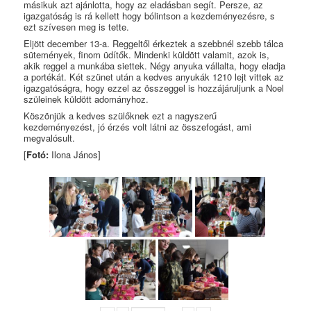
másikuk azt ajánlotta, hogy az eladásban segít. Persze, az
igazgatóság is rá kellett hogy bólintson a kezdeményezésre, s
ezt szívesen meg is tette.
Eljött december 13-a. Reggeltől érkeztek a szebbnél szebb tálca
sütemények, finom üdítők. Mindenki küldött valamit, azok is,
akik reggel a munkába siettek. Négy anyuka vállalta, hogy eladja
a portékát. Két szünet után a kedves anyukák 1210 lejt vittek az
igazgatóságra, hogy ezzel az összeggel is hozzájáruljunk a Noel
szüleinek küldött adományhoz.
Köszönjük a kedves szülőknek ezt a nagyszerű
kezdeményezést, jó érzés volt látni az összefogást, ami
megvalósult.
[
Fotó:
Ilona János]