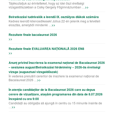
Tájékoztatjuk az érintetteket, hogy az idei őszi érettségi
vizsgaidőszakban a Csiky Gergely Főgimnáziumban …
>>
Beiratkozási tudnivalók a leendő IX. osztályos diákok számára
Kedves leendő kilencedikesek! Július 22-én jelenik meg a felvételi
elosztás, amelyből mindenki …
>>
Rezultate finale bacalaureat 2026
>>
Rezultate finale EVALUAREA NAȚIONALĂ 2026 EN8
>>
Anunț privind înscrierea la examenul național de Bacalaureat 2026
– sesiunea august/Beiratkozási hirdetmény – 2026-ös érettségi
vizsga (augusztusi vizsgaidőszak)
În vederea preluării cererilor de înscriere la examenul național de
Bacalaureat 2026 …
>>
În atenția candidaților de la Bacalaureat 2026 care au depus
cerere de vizualizare, atașăm programarea din data de 8.07.2026
începând cu ora 9:00
Candidații au obligația să ajungă în centru cu 15 minunte înainte de
…
>>