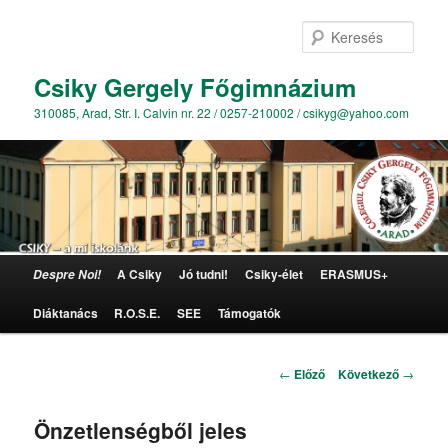
Kere
Csiky Gergely Főgimnázium
310085, Arad, Str. I. Calvin nr. 22 / 0257-210002 / csikyg@yahoo.com
Főmenü
A Csiky
Jó tudni!
Csiky-élet
ERASMUS+
Despre Noi!
Tovább az elsődleges tartalomra
Diáktanács
R.O.S.E.
SEE
Támogatók
Bejegyzés navigáció
←
Előző
Következő
→
Önzetlenségből jeles