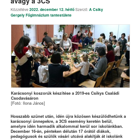
avagy a 3CS
Közzétéve
2022. december 12. hétfő
Szerző:
A Csiky
Gergely Főgimnázium tantestülete
Karácsonyi koszorúk készítése a 2019-es Csikys Családi
Csodavásáron
[Fotó: Ilona János]
Hosszabb szünet után, idén újra közösen készülődhetünk a
karácsonyi ünnepekre, a 3CS esemény keretén belül,
amelyre idén harmadik alkalommal kerül sor iskolánkban.
December 16-án, pénteken délután 17 órától diákok,
pedagógusok és szülők vásári utcává alakítják át iskolánk