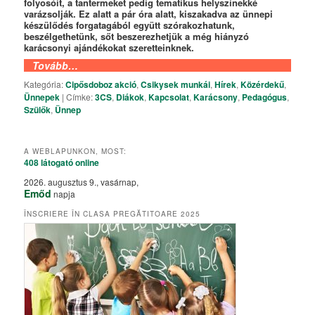
folyosóit, a tantermeket pedig tematikus helyszínekké
varázsolják. Ez alatt a pár óra alatt, kiszakadva az ünnepi
készülődés forgatagából együtt szórakozhatunk,
beszélgethetünk, sőt beszerezhetjük a még hiányzó
karácsonyi ajándékokat szeretteinknek.
Tovább…
Kategória:
Cipősdoboz akció
,
Csikysek munkái
,
Hírek
,
Közérdekű
,
Ünnepek
|
Címke:
3CS
,
Diákok
,
Kapcsolat
,
Karácsony
,
Pedagógus
,
Szülők
,
Ünnep
A WEBLAPUNKON, MOST:
408 látogató
online
2026. augusztus 9., vasárnap,
Emőd
napja
ÎNSCRIERE ÎN CLASA PREGĂTITOARE 2025