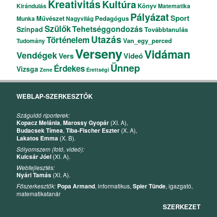
Kreativitás
Kultúra
Könyv
Kirándulás
Matematika
Pályázat
Sport
Művészet
Pedagógus
Munka
Nagyvilág
Szülők
Tehetséggondozás
Színpad
Továbbtanulás
Utazás
Történelem
Van_egy_perced
Tudomány
Verseny
Vidáman
Vendégek
Vers
Videó
Ünnep
Érdekes
Vizsga
Zene
Érettségi
WEBLAP-SZERKESZTŐK
Száguldó riporterek:
Kopacz Melánia
,
Marossy Gyopár
(XI. A),
Budacsek Tímea
,
Tiba-Fischer Eszter
(X. A),
Lakatos Emma
(X. B).
Sólyomszem (fotó, videó):
Kulcsár Jóel
(XI. A).
Webfejlesztés:
Nyári Tamás
(XI. A).
Főszerkesztők:
Popa Armand
, informatikus,
Spier Tünde
, igazgató,
matematikatanár
SZERKEZET