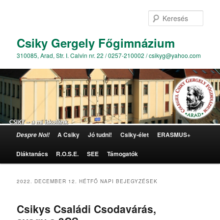
Kere
Csiky Gergely Főgimnázium
310085, Arad, Str. I. Calvin nr. 22 / 0257-210002 / csikyg@yahoo.com
Főmenü
A Csiky
Jó tudni!
Csiky-élet
ERASMUS+
Despre Noi!
Tovább az elsődleges tartalomra
Tovább a másodlagos tartalomra
Diáktanács
R.O.S.E.
SEE
Támogatók
2022. DECEMBER 12. HÉTFŐ
NAPI BEJEGYZÉSEK
Csikys Családi Csodavárás,