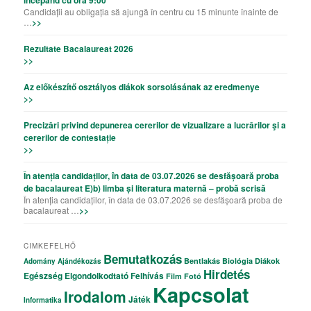
începând cu ora 9:00
Candidații au obligația să ajungă în centru cu 15 minunte înainte de
…
>>
Rezultate Bacalaureat 2026
>>
Az előkészítő osztályos diákok sorsolásának az eredmenye
>>
Precizǎri privind depunerea cererilor de vizualizare a lucrǎrilor şi a
cererilor de contestație
>>
În atenția candidaților, în data de 03.07.2026 se desfășoară proba
de bacalaureat E)b) limba și literatura maternă – probă scrisă
În atenția candidaților, în data de 03.07.2026 se desfășoară proba de
bacalaureat …
>>
CIMKEFELHŐ
Bemutatkozás
Bentlakás
Biológia
Diákok
Adomány
Ajándékozás
Hirdetés
Egészség
Elgondolkodtató
Felhívás
Film
Fotó
Kapcsolat
Irodalom
Játék
Informatika