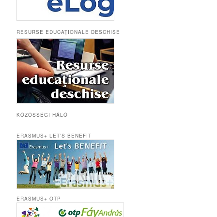
RESURSE EDUCAȚIONALE DESCHISE
KÖZÖSSÉGI HÁLÓ
ERASMUS+ LET’S BENEFIT
ERASMUS+ OTP