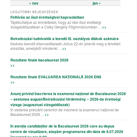
« nov
jan »
LEGUTÓBBI BEJEGYZÉSEK
Felhívás az őszi érettségivel kapcsolatban
Tájékoztatjuk az érintetteket, hogy az idei őszi érettségi
vizsgaidőszakban a Csiky Gergely Főgimnáziumban …
>>
Beiratkozási tudnivalók a leendő IX. osztályos diákok számára
Kedves leendő kilencedikesek! Július 22-én jelenik meg a felvételi
elosztás, amelyből mindenki …
>>
Rezultate finale bacalaureat 2026
>>
Rezultate finale EVALUAREA NAȚIONALĂ 2026 EN8
>>
Anunț privind înscrierea la examenul național de Bacalaureat 2026
– sesiunea august/Beiratkozási hirdetmény – 2026-ös érettségi
vizsga (augusztusi vizsgaidőszak)
În vederea preluării cererilor de înscriere la examenul național de
Bacalaureat 2026 …
>>
În atenția candidaților de la Bacalaureat 2026 care au depus
cerere de vizualizare, atașăm programarea din data de 8.07.2026