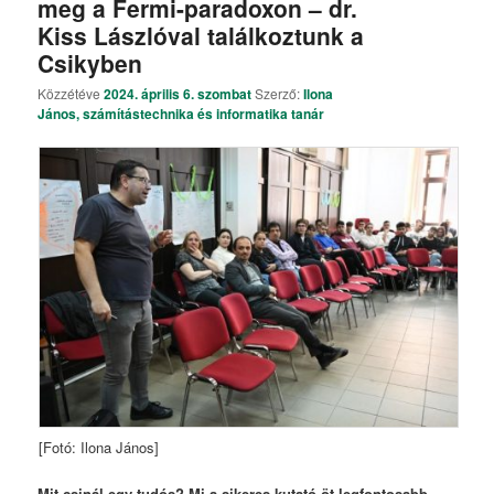
meg a Fermi-paradoxon – dr.
Kiss Lászlóval találkoztunk a
Csikyben
Közzétéve
2024. április 6. szombat
Szerző:
Ilona
János, számítástechnika és informatika tanár
[Fotó: Ilona János]
Mit csinál egy tudós? Mi a sikeres kutató öt legfontosabb