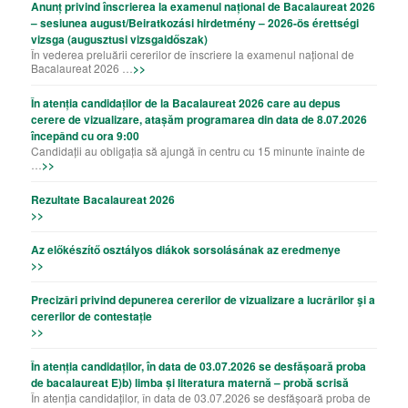
Anunț privind înscrierea la examenul național de Bacalaureat 2026
– sesiunea august/Beiratkozási hirdetmény – 2026-ös érettségi
vizsga (augusztusi vizsgaidőszak)
În vederea preluării cererilor de înscriere la examenul național de
Bacalaureat 2026 …
>>
În atenția candidaților de la Bacalaureat 2026 care au depus
cerere de vizualizare, atașăm programarea din data de 8.07.2026
începând cu ora 9:00
Candidații au obligația să ajungă în centru cu 15 minunte înainte de
…
>>
Rezultate Bacalaureat 2026
>>
Az előkészítő osztályos diákok sorsolásának az eredmenye
>>
Precizǎri privind depunerea cererilor de vizualizare a lucrǎrilor şi a
cererilor de contestație
>>
În atenția candidaților, în data de 03.07.2026 se desfășoară proba
de bacalaureat E)b) limba și literatura maternă – probă scrisă
În atenția candidaților, în data de 03.07.2026 se desfășoară proba de