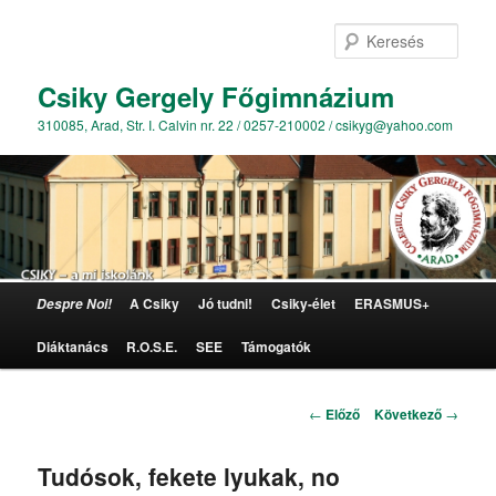
Kere
Csiky Gergely Főgimnázium
310085, Arad, Str. I. Calvin nr. 22 / 0257-210002 / csikyg@yahoo.com
Főmenü
A Csiky
Jó tudni!
Csiky-élet
ERASMUS+
Despre Noi!
Tovább az elsődleges tartalomra
Diáktanács
R.O.S.E.
SEE
Támogatók
Bejegyzés navigáció
←
Előző
Következő
→
Tudósok, fekete lyukak, no