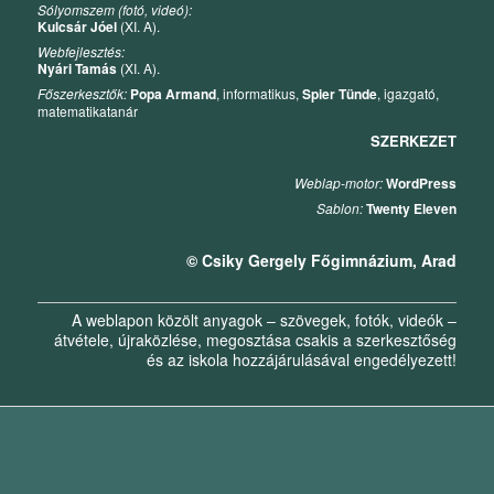
Sólyomszem (fotó, videó):
Kulcsár Jóel
(XI. A).
Webfejlesztés:
Nyári Tamás
(XI. A).
Főszerkesztők:
Popa Armand
, informatikus,
Spier Tünde
, igazgató,
matematikatanár
SZERKEZET
Weblap-motor:
WordPress
Sablon:
Twenty Eleven
© Csiky Gergely Főgimnázium, Arad
A weblapon közölt anyagok – szövegek, fotók, videók –
átvétele, újraközlése, megosztása csakis a szerkesztőség
és az iskola hozzájárulásával engedélyezett!