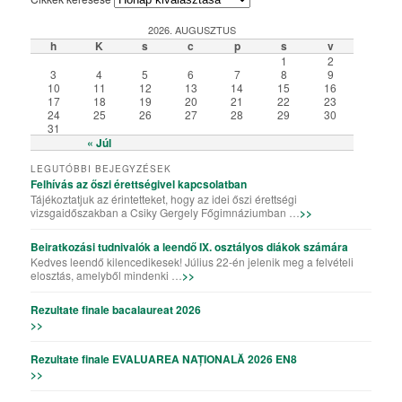
2026. AUGUSZTUS
h
K
s
c
p
s
v
1
2
3
4
5
6
7
8
9
10
11
12
13
14
15
16
17
18
19
20
21
22
23
24
25
26
27
28
29
30
31
« Júl
LEGUTÓBBI BEJEGYZÉSEK
Felhívás az őszi érettségivel kapcsolatban
Tájékoztatjuk az érintetteket, hogy az idei őszi érettségi
vizsgaidőszakban a Csiky Gergely Főgimnáziumban …
>>
Beiratkozási tudnivalók a leendő IX. osztályos diákok számára
Kedves leendő kilencedikesek! Július 22-én jelenik meg a felvételi
elosztás, amelyből mindenki …
>>
Rezultate finale bacalaureat 2026
>>
Rezultate finale EVALUAREA NAȚIONALĂ 2026 EN8
>>