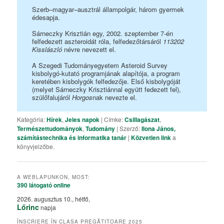
Szerb–magyar–ausztrál állampolgár, három gyermek
édesapja.
Sárneczky Krisztián egy, 2002. szeptember 7-én
felfedezett aszteroidát róla, felfedezőtársáról
113202
Kisslászló
névre nevezett el.
A Szegedi Tudományegyetem Asteroid Survey
kisbolygó-kutató programjának alapítója, a program
keretében kisbolygók felfedezője. Első kisbolygóját
(melyet Sárneczky Krisztiánnal együtt fedezett fel),
szülőfalujáról
Horgos
nak nevezte el.
Kategória:
Hírek
,
Jeles napok
| Címke:
Csillagászat
,
Természettudományok
,
Tudomány
| Szerző:
Ilona János,
számítástechnika és informatika tanár
|
Közvetlen link
a
könyvjelzőbe.
A WEBLAPUNKON, MOST:
390 látogató
online
2026. augusztus 10., hétfő,
Lőrinc
napja
ÎNSCRIERE ÎN CLASA PREGĂTITOARE 2025