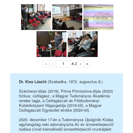
«
‹
A
2
›
»
Dr. Kiss László
(Szabadka, 1972. augusztus 8.)
Széchenyi-díjas (2019), Prima Primissima-díjas (2023)
fizikus, csillagász, a Magyar Tudományos Akadémia
rendes tagja, a Csillagászati és Földtudományi
Kutatóközpont főigazgatója (2019-től), a Magyar
Csillagászati Egyesület elnöke (2020-tól).
2020. december 17-én a Tudományos Újságírók Klubja
egyhangúlag neki adományozta
Az év ismeretterjesztő
tudósa
címet kiemelkedő ismeretterjesztő munkájáért.