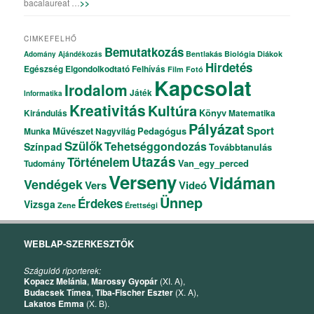
bacalaureat …
>>
CIMKEFELHŐ
Bemutatkozás
Bentlakás
Biológia
Diákok
Adomány
Ajándékozás
Hirdetés
Egészség
Elgondolkodtató
Felhívás
Film
Fotó
Kapcsolat
Irodalom
Játék
Informatika
Kreativitás
Kultúra
Könyv
Kirándulás
Matematika
Pályázat
Sport
Művészet
Pedagógus
Munka
Nagyvilág
Szülők
Tehetséggondozás
Színpad
Továbbtanulás
Utazás
Történelem
Van_egy_perced
Tudomány
Verseny
Vidáman
Vendégek
Vers
Videó
Ünnep
Érdekes
Vizsga
Zene
Érettségi
WEBLAP-SZERKESZTŐK
Száguldó riporterek:
Kopacz Melánia
,
Marossy Gyopár
(XI. A),
Budacsek Tímea
,
Tiba-Fischer Eszter
(X. A),
Lakatos Emma
(X. B).