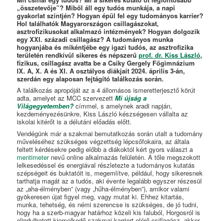
„összetevője”? Miből áll egy tudós munkája, a napi
gyakorlat szintjén? Hogyan épül fel egy tudományos karrier?
Hol találhatók Magyarországon csillagászokat,
asztrofizikusokat alkalmazó intézmények? Hogyan dolgozik
egy XXI. századi csillagász? A tudományos munka
hogyanjába és mikéntjébe egy igazi tudós, az asztrofizika
területén rendkívül sikeres és népszerű
prof. dr. Kiss László
,
fizikus, csillagász avatta be a Csiky Gergely Főgimnázium
IX. A, X. A és XI. A osztályos diákjait 2024. április 3-án,
szerdán egy alaposan fejtágító találkozás során.
A találkozás apropóját az a 4 állomásos ismeretterjesztő körút
adta, amelyet az MCC szervezett
Mi újság a
Világegyetemben?
címmel, s amelynek aradi napján,
kezdeményezésünkre, Kiss László készségesen vállalta az
iskolai kitérőt is a délutáni előadás előtt.
Vendégünk már a szakmai bemutatkozás során utalt a tudomány
műveléséhez szükséges végzettség lépcsőfokaira, az általa
feltett kérdésekre pedig előbb a diákoktól kért gyors választ a
mentimeter
nevű online alkalmazás felületén. A tőle megszokott
lelkesedéssel és energiával részletezte a tudományos kutatás
szépségeit és buktatóit is, megemlítve, például, hogy sikeresnek
tarthatja magát az a tudós, aki évente legalább egyszer részesül
az „aha-élményben” (vagy „hűha-élményben”), amikor valami
gyökeresen újat figyel meg, vagy mutat ki. Ehhez kitartás,
munka, tehetség, és némi szerencse is szükséges, de jó tudni,
hogy ha a szerb-magyar határhoz közeli kis faluból, Horgosról is
elindulhatott kiemelkedő szakmai karriert elérő csillagász, akkor