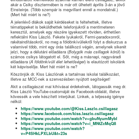
akár a Csiky dísztermében is már ott ülhetett április 3-án a jövő
Einsteinje. (Több szempár is megvillant ennél a mondatnál.)
(Mert hát miért is ne?)
A jelenlévő diákok saját kérdéseket is feltehettek, illetve
tématippeket is beküldhettek telefonjukról a mentimeteren
keresztül, amelyek egy részére igyekezett röviden, érthetően
reflektálni Kiss László. Fekete lyukakról, Fermi-paradoxonról,
rakétaindításokról, no meg a földönkívüliekről folyt a diskurzus a
valamivel több, mint egy órás találkozó végén, amelynek sikerét
jelzi, hogy a délutáni előadásra (
Bolygók más csillagok körül
) is
számos csikys látogatott el. Sőt, még a másnapi, nagyváradi
előadásra (
A földönkívüli élet lehetőségei
) is elautózott iskolánk
két képviselője. Mert hát miért is ne?
Köszönjük dr. Kiss Lászlónak a tartalmas iskolai találkozást,
illetve az MCC-nek a szervezésben nyújtott segítséget!
Akit a csillagászat mai kihívásai érdekelnek, látogassák meg dr.
Kiss László YouTube-csatornáját és Facebook-oldalát, illetve
kövessék a vele készített interjúkat. Linkek, a teljesség igénye
nélkül:
https://www.youtube.com/@Kiss.Laszlo.csillagasz
https://www.facebook.com/kiss.laszlo.csillagasz
https://www.youtube.com/watch?v=gbuNyumMybI
https://www.youtube.com/watch?v=i_MNtZcMqQ8
https://www.youtube.com/watch?
v=P4SHkLPXLbU&t=23s