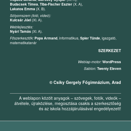
Budacsek Tímea
,
Tiba-Fischer Eszter
(X. A),
Lakatos Emma
(X. B).
Sólyomszem (fotó, videó):
Kulcsár Jóel
(XI. A).
Webfejlesztés:
Nyári Tamás
(XI. A).
Főszerkesztők:
Popa Armand
, informatikus,
Spier Tünde
, igazgató,
matematikatanár
SZERKEZET
Weblap-motor:
WordPress
Sablon:
Twenty Eleven
© Csiky Gergely Főgimnázium, Arad
A weblapon közölt anyagok – szövegek, fotók, videók –
átvétele, újraközlése, megosztása csakis a szerkesztőség
és az iskola hozzájárulásával engedélyezett!