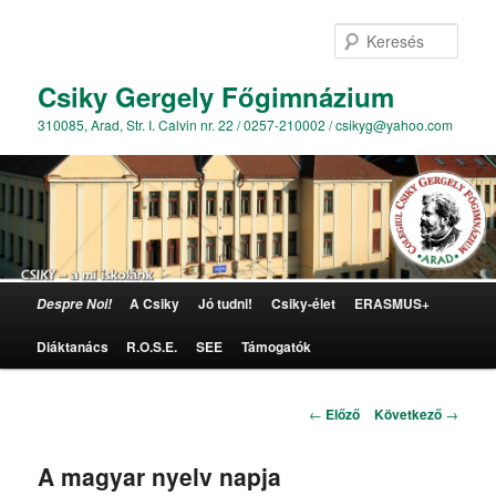
Kere
Csiky Gergely Főgimnázium
310085, Arad, Str. I. Calvin nr. 22 / 0257-210002 / csikyg@yahoo.com
Főmenü
A Csiky
Jó tudni!
Csiky-élet
ERASMUS+
Despre Noi!
Tovább az elsődleges tartalomra
Diáktanács
R.O.S.E.
SEE
Támogatók
Bejegyzés navigáció
←
Előző
Következő
→
A magyar nyelv napja