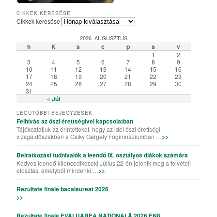
Csiky Gergely Főgimnázium – Iskolabemutató diákszemmel
A Csiky énekkarának templomi és szabadtéri fellépései
Algyógyi hétvégén szelfiző ötödikesek és hatodikosok
Vallásos örökségünk – kiállítás a könyvtárteremben
Elemisták játékos sporttevékenysége (Erasmus+)
„Gyere a Csikybe!” – kisfilm diákoktól diákoknak
Aradi „kincsvadászaton” a megye nyolcadikosai
Túl a színfalakon – portréfilm Tapasztó Ernőről
Röplabda-siker a kolozsvári Sportolimpián
„Aranyhaj” – a XI. A farsangi kiadásában
A karácsony, ahogy a VII. B-sek látják
Iskolai tehetséggondozás a Csikyben
Csiky – A mi iskolánk (filmelőzetes)
Karaoke!!! (Aligazgatói segédlettel)
Karácsonyi flashmob a Csikyben
Húsvéti flashmob a Csikyben
A X. A kalandjai a parlagfűvel
Apróval az apróságokért!
Csiky – A mi iskolánk
Gólyahét a Csikyben
Gólya7 2016
Mikulásjárás a Csikyben és a Kincskereső Óvodában
CIKKEK KERESÉSE
Cikkek keresése
2026. AUGUSZTUS
h
K
s
c
p
s
v
1
2
3
4
5
6
7
8
9
10
11
12
13
14
15
16
17
18
19
20
21
22
23
24
25
26
27
28
29
30
31
« Júl
LEGUTÓBBI BEJEGYZÉSEK
Felhívás az őszi érettségivel kapcsolatban
Tájékoztatjuk az érintetteket, hogy az idei őszi érettségi
vizsgaidőszakban a Csiky Gergely Főgimnáziumban …
>>
Beiratkozási tudnivalók a leendő IX. osztályos diákok számára
Kedves leendő kilencedikesek! Július 22-én jelenik meg a felvételi
elosztás, amelyből mindenki …
>>
Rezultate finale bacalaureat 2026
>>
Rezultate finale EVALUAREA NAȚIONALĂ 2026 EN8