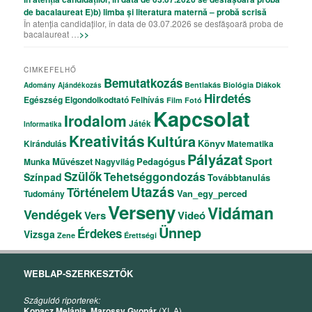
de bacalaureat E)b) limba și literatura maternă – probă scrisă
În atenția candidaților, în data de 03.07.2026 se desfășoară proba de
bacalaureat …
>>
CIMKEFELHŐ
Bemutatkozás
Bentlakás
Biológia
Diákok
Adomány
Ajándékozás
Hirdetés
Egészség
Elgondolkodtató
Felhívás
Film
Fotó
Kapcsolat
Irodalom
Játék
Informatika
Kreativitás
Kultúra
Könyv
Kirándulás
Matematika
Pályázat
Sport
Művészet
Pedagógus
Munka
Nagyvilág
Szülők
Tehetséggondozás
Színpad
Továbbtanulás
Utazás
Történelem
Van_egy_perced
Tudomány
Verseny
Vidáman
Vendégek
Vers
Videó
Ünnep
Érdekes
Vizsga
Zene
Érettségi
WEBLAP-SZERKESZTŐK
Száguldó riporterek:
Kopacz Melánia
,
Marossy Gyopár
(XI. A),