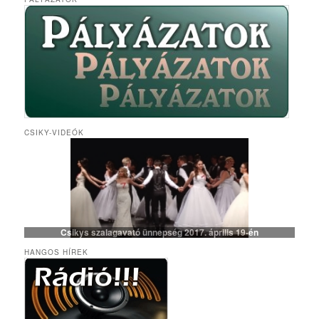
CSIKY-VIDEÓK
Csikys szalagavató ünnepség 2017. április 19-én
HANGOS HÍREK