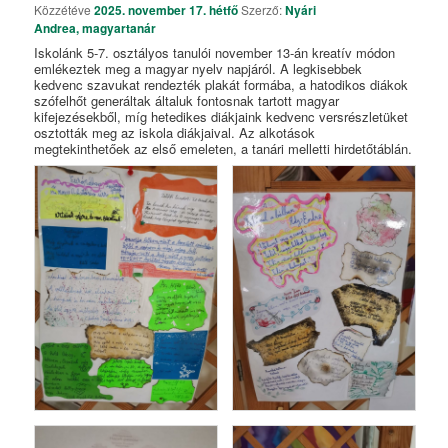
Közzétéve
2025. november 17. hétfő
Szerző:
Nyári
Andrea, magyartanár
Iskolánk 5-7. osztályos tanulói november 13-án kreatív módon
emlékeztek meg a magyar nyelv napjáról. A legkisebbek
kedvenc szavukat rendezték plakát formába, a hatodikos diákok
szófelhőt generáltak általuk fontosnak tartott magyar
kifejezésekből, míg hetedikes diákjaink kedvenc versrészletüket
osztották meg az iskola diákjaival. Az alkotások
megtekinthetőek az első emeleten, a tanári melletti hirdetőtáblán.