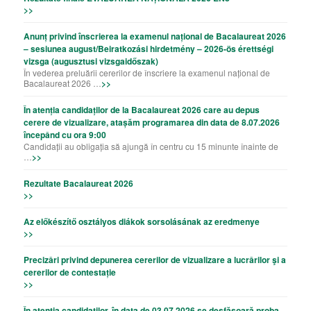
>>
Anunț privind înscrierea la examenul național de Bacalaureat 2026
– sesiunea august/Beiratkozási hirdetmény – 2026-ös érettségi
vizsga (augusztusi vizsgaidőszak)
În vederea preluării cererilor de înscriere la examenul național de
Bacalaureat 2026 …
>>
În atenția candidaților de la Bacalaureat 2026 care au depus
cerere de vizualizare, atașăm programarea din data de 8.07.2026
începând cu ora 9:00
Candidații au obligația să ajungă în centru cu 15 minunte înainte de
…
>>
Rezultate Bacalaureat 2026
>>
Az előkészítő osztályos diákok sorsolásának az eredmenye
>>
Precizǎri privind depunerea cererilor de vizualizare a lucrǎrilor şi a
cererilor de contestație
>>
În atenția candidaților, în data de 03.07.2026 se desfășoară proba