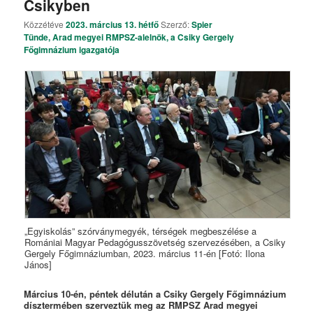
Csikyben
Közzétéve
2023. március 13. hétfő
Szerző:
Spier
Tünde, Arad megyei RMPSZ-alelnök, a Csiky Gergely
Főgimnázium igazgatója
„Egyiskolás” szórványmegyék, térségek megbeszélése a
Romániai Magyar Pedagógusszövetség szervezésében, a Csiky
Gergely Főgimnáziumban, 2023. március 11-én [Fotó: Ilona
János]
Március 10-én, péntek délután a Csiky Gergely Főgimnázium
dísztermében szerveztük meg az RMPSZ Arad megyei