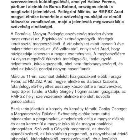
szervezetének küldöttgyűlését, amelyet Halász Ferenc,
partiumi alelnök és Burus Botond, országos elnök is
megtisztelt jelenlétével. Pellegrini Miklós, az RMPSZ Arad
megyei elnöke ismertette a szövetség munkáját az elmúlt
időszakra vonatkozóan, majd a jelenlevők megszavazták a
szövetség elnökségét.
A Romániai Magyar Pedagógusszövetség minden évben
megszervezi az „Egyiskolás” szórványmegyék, térségek
kerekasztal megbeszélését. A vírushelyzet miatt lassan 3 éve
halasztódott ennek az „élő változata”, ennyit várt Arad, hogy
házigazdája lehessen a rangos eseménynek. A megbeszélésre
14 olyan megyéből érkeztek tanfelügyelők, tanfelügyelő-
helyettesek, iskolaigazgatók, ahol nem tömbmagyarság él, és
ahol az iskolák gondjai nagyon hasonlítanak.
Március 11-én, szombat délelőtt házigazdaként előbb Faragó
Péter, az RMDSZ Arad megyei elnöke és Barbócz Izabella,
főtanfelügyelő-helyettes asszony köszöntötte a résztvevőket,
majd Spier Tünde, a Csiky Gergely Főgimnázium igazgatója, az
RMPSZ helyi szervezetének alelnöke mondott üdvözlő
gondolatokat.
Ezek után jöhettek a komoly és kemény témák. Csáky Csongor,
a Magyarországi Rákóczi Szövetség elnöke bemutatta
mindazokat a programokat, amelyeknek célja a magyar diákok
és ezen keresztül a magyar iskolák és magyar családok
támogatása. Szó volt a Gólyahír programról, az óvodai
ajándékozásról, az Iskolatáska programról, a nagyobbakat érintő
táborokról, kirándulásokról, rendezvényekről, és a legújabb