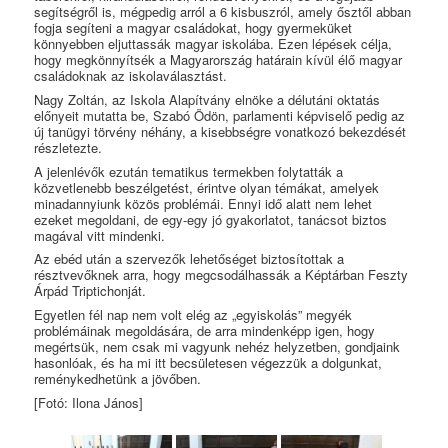
segítségről is, mégpedig arról a 6 kisbuszról, amely ősztől abban
fogja segíteni a magyar családokat, hogy gyermeküket
könnyebben eljuttassák magyar iskolába. Ezen lépések célja,
hogy megkönnyítsék a Magyarország határain kívül élő magyar
családoknak az iskolaválasztást.
Nagy Zoltán, az Iskola Alapítvány elnöke a délutáni oktatás
előnyeit mutatta be, Szabó Ödön, parlamenti képviselő pedig az
új tanügyi törvény néhány, a kisebbségre vonatkozó bekezdését
részletezte.
A jelenlévők ezután tematikus termekben folytatták a
közvetlenebb beszélgetést, érintve olyan témákat, amelyek
minadannyiunk közös problémái. Ennyi idő alatt nem lehet
ezeket megoldani, de egy-egy jó gyakorlatot, tanácsot biztos
magával vitt mindenki.
Az ebéd után a szervezők lehetőséget biztosítottak a
résztvevőknek arra, hogy megcsodálhassák a Képtárban Feszty
Árpád Triptichonját.
Egyetlen fél nap nem volt elég az „egyiskolás” megyék
problémáinak megoldására, de arra mindenképp igen, hogy
megértsük, nem csak mi vagyunk nehéz helyzetben, gondjaink
hasonlóak, és ha mi itt becsületesen végezzük a dolgunkat,
reménykedhetünk a jövőben.
[Fotó: Ilona János]