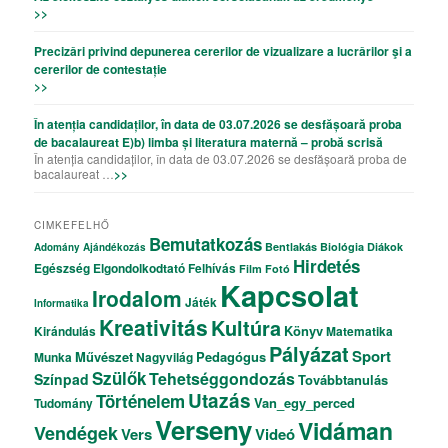
>>
Precizǎri privind depunerea cererilor de vizualizare a lucrǎrilor şi a
cererilor de contestație
>>
În atenția candidaților, în data de 03.07.2026 se desfășoară proba
de bacalaureat E)b) limba și literatura maternă – probă scrisă
În atenția candidaților, în data de 03.07.2026 se desfășoară proba de
bacalaureat …
>>
CIMKEFELHŐ
Bemutatkozás
Bentlakás
Biológia
Diákok
Adomány
Ajándékozás
Hirdetés
Egészség
Elgondolkodtató
Felhívás
Film
Fotó
Kapcsolat
Irodalom
Játék
Informatika
Kreativitás
Kultúra
Könyv
Kirándulás
Matematika
Pályázat
Sport
Művészet
Pedagógus
Munka
Nagyvilág
Szülők
Tehetséggondozás
Színpad
Továbbtanulás
Utazás
Történelem
Van_egy_perced
Tudomány
Verseny
Vidáman
Vendégek
Vers
Videó