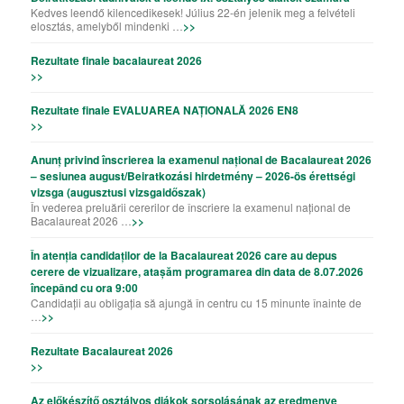
Kedves leendő kilencedikesek! Július 22-én jelenik meg a felvételi
elosztás, amelyből mindenki …
>>
Rezultate finale bacalaureat 2026
>>
Rezultate finale EVALUAREA NAȚIONALĂ 2026 EN8
>>
Anunț privind înscrierea la examenul național de Bacalaureat 2026
– sesiunea august/Beiratkozási hirdetmény – 2026-ös érettségi
vizsga (augusztusi vizsgaidőszak)
În vederea preluării cererilor de înscriere la examenul național de
Bacalaureat 2026 …
>>
În atenția candidaților de la Bacalaureat 2026 care au depus
cerere de vizualizare, atașăm programarea din data de 8.07.2026
începând cu ora 9:00
Candidații au obligația să ajungă în centru cu 15 minunte înainte de
…
>>
Rezultate Bacalaureat 2026
>>
Az előkészítő osztályos diákok sorsolásának az eredmenye