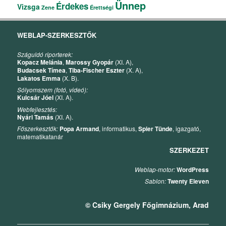
Ünnep
Érdekes
Vizsga
Zene
Érettségi
WEBLAP-SZERKESZTŐK
Száguldó riporterek:
Kopacz Melánia
,
Marossy Gyopár
(XI. A),
Budacsek Tímea
,
Tiba-Fischer Eszter
(X. A),
Lakatos Emma
(X. B).
Sólyomszem (fotó, videó):
Kulcsár Jóel
(XI. A).
Webfejlesztés:
Nyári Tamás
(XI. A).
Főszerkesztők:
Popa Armand
, informatikus,
Spier Tünde
, igazgató,
matematikatanár
SZERKEZET
Weblap-motor:
WordPress
Sablon:
Twenty Eleven
© Csiky Gergely Főgimnázium, Arad