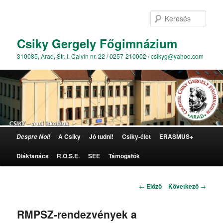
Kere
Csiky Gergely Főgimnázium
310085, Arad, Str. I. Calvin nr. 22 / 0257-210002 / csikyg@yahoo.com
Főmenü
A Csiky
Jó tudni!
Csiky-élet
ERASMUS+
Despre Noi!
Tovább az elsődleges tartalomra
Diáktanács
R.O.S.E.
SEE
Támogatók
Bejegyzés navigáció
←
Előző
Következő
→
RMPSZ-rendezvények a