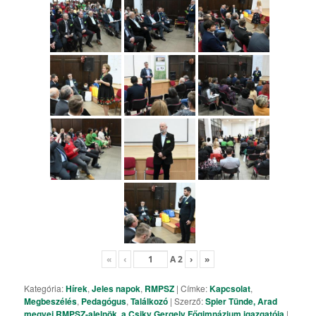
«
‹
A
2
›
»
Kategória:
Hírek
,
Jeles napok
,
RMPSZ
| Címke:
Kapcsolat
,
Megbeszélés
,
Pedagógus
,
Találkozó
| Szerző:
Spier Tünde, Arad
megyei RMPSZ-alelnök, a Csiky Gergely Főgimnázium igazgatója
|