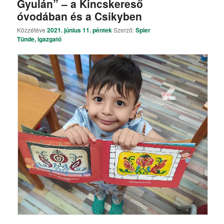
Gyulán” – a Kincskereső
óvodában és a Csikyben
Közzétéve
2021. június 11. péntek
Szerző:
Spier
Tünde, igazgató