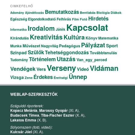
CIMKEFELHŐ
Bemutatkozás
Bentlakás
Biológia
Diákok
Adomány
Ajándékozás
Hirdetés
Egészség
Elgondolkodtató
Felhívás
Film
Fotó
Kapcsolat
Irodalom
Játék
Informatika
Kreativitás
Kultúra
Könyv
Kirándulás
Matematika
Pályázat
Sport
Művészet
Pedagógus
Munka
Nagyvilág
Szülők
Tehetséggondozás
Színpad
Továbbtanulás
Utazás
Történelem
Van_egy_perced
Tudomány
Verseny
Vidáman
Vendégek
Vers
Videó
Ünnep
Érdekes
Vizsga
Zene
Érettségi
WEBLAP-SZERKESZTŐK
Száguldó riporterek:
Kopacz Melánia
,
Marossy Gyopár
(XI. A),
Budacsek Tímea
,
Tiba-Fischer Eszter
(X. A),
Lakatos Emma
(X. B).
Sólyomszem (fotó, videó):
Kulcsár Jóel
(XI. A).