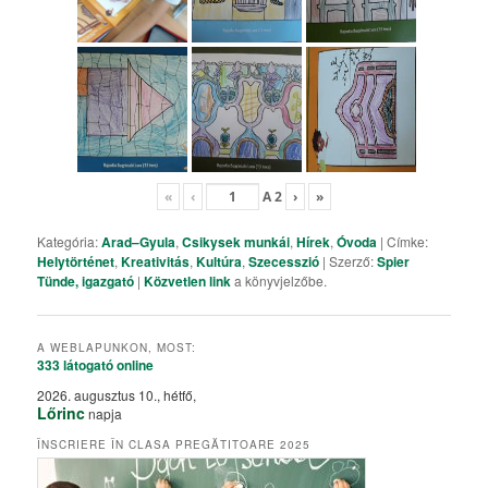
«
‹
A
2
›
»
Kategória:
Arad–Gyula
,
Csikysek munkái
,
Hírek
,
Óvoda
| Címke:
Helytörténet
,
Kreativitás
,
Kultúra
,
Szecesszió
| Szerző:
Spier
Tünde, igazgató
|
Közvetlen link
a könyvjelzőbe.
A WEBLAPUNKON, MOST:
333 látogató
online
2026. augusztus 10., hétfő,
Lőrinc
napja
ÎNSCRIERE ÎN CLASA PREGĂTITOARE 2025