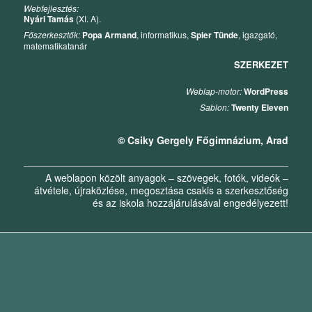
Webfejlesztés:
Nyári Tamás
(XI. A).
Főszerkesztők:
Popa Armand
, informatikus,
Spier Tünde
, igazgató,
matematikatanár
SZERKEZET
Weblap-motor:
WordPress
Sablon:
Twenty Eleven
© Csiky Gergely Főgimnázium, Arad
A weblapon közölt anyagok – szövegek, fotók, videók –
átvétele, újraközlése, megosztása csakis a szerkesztőség
és az iskola hozzájárulásával engedélyezett!