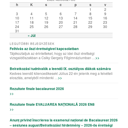
h
K
s
c
p
s
v
1
2
3
4
5
6
7
8
9
10
11
12
13
14
15
16
17
18
19
20
21
22
23
24
25
26
27
28
29
30
31
« Júl
LEGUTÓBBI BEJEGYZÉSEK
Felhívás az őszi érettségivel kapcsolatban
Tájékoztatjuk az érintetteket, hogy az idei őszi érettségi
vizsgaidőszakban a Csiky Gergely Főgimnáziumban …
>>
Beiratkozási tudnivalók a leendő IX. osztályos diákok számára
Kedves leendő kilencedikesek! Július 22-én jelenik meg a felvételi
elosztás, amelyből mindenki …
>>
Rezultate finale bacalaureat 2026
>>
Rezultate finale EVALUAREA NAȚIONALĂ 2026 EN8
>>
Anunț privind înscrierea la examenul național de Bacalaureat 2026
– sesiunea august/Beiratkozási hirdetmény – 2026-ös érettségi