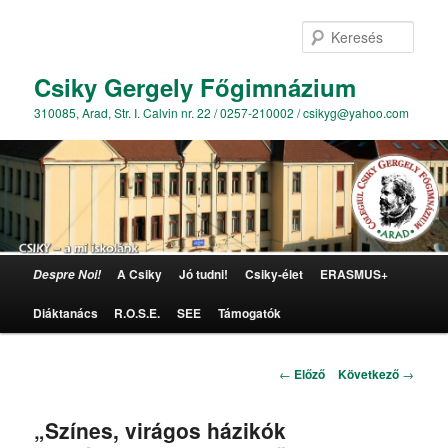
Kere
Csiky Gergely Főgimnázium
310085, Arad, Str. I. Calvin nr. 22 / 0257-210002 / csikyg@yahoo.com
Főmenü
A Csiky
Jó tudni!
Csiky-élet
ERASMUS+
Despre Noi!
Tovább az elsődleges tartalomra
Diáktanács
R.O.S.E.
SEE
Támogatók
Bejegyzés navigáció
←
Előző
Következő
→
„Színes, virágos házikók