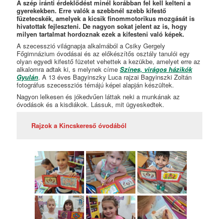
A szép iránti érdeklődést minél korábban fel kell kelteni a
gyerekekben. Erre valók a szebbnél szebb kifestő
füzetecskék, amelyek a kicsik finommotorikus mozgását is
hivatottak fejleszteni. De nagyon sokat jelent az is, hogy
milyen tartalmat hordoznak ezek a kifesteni való képek.
A szecesszió világnapja alkalmából a Csiky Gergely
Főgimnázium óvodásai és az előkészítős osztály tanulói egy
olyan egyedi kifestő füzetet vehettek a kezükbe, amelyet erre az
alkalomra adtak ki, s melynek címe
Színes, virágos házikók
Gyulán
. A 13 éves Bagyinszky Luca rajzai Bagyinszki Zoltán
fotográfus szecessziós témájú képei alapján készültek.
Nagyon lelkesen és jókedvűen láttak neki a munkának az
óvodások és a kisdiákok. Lássuk, mit ügyeskedtek.
Rajzok a Kincskereső óvodából