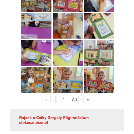
«
‹
A
2
›
»
Rajzok a Csiky Gergely Főgimnázium
előkészítőseitől