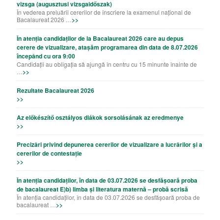
vizsga (augusztusi vizsgaidőszak)
În vederea preluării cererilor de înscriere la examenul național de
Bacalaureat 2026 …
>>
În atenția candidaților de la Bacalaureat 2026 care au depus
cerere de vizualizare, atașăm programarea din data de 8.07.2026
începând cu ora 9:00
Candidații au obligația să ajungă în centru cu 15 minunte înainte de
…
>>
Rezultate Bacalaureat 2026
>>
Az előkészítő osztályos diákok sorsolásának az eredmenye
>>
Precizǎri privind depunerea cererilor de vizualizare a lucrǎrilor şi a
cererilor de contestație
>>
În atenția candidaților, în data de 03.07.2026 se desfășoară proba
de bacalaureat E)b) limba și literatura maternă – probă scrisă
În atenția candidaților, în data de 03.07.2026 se desfășoară proba de
bacalaureat …
>>