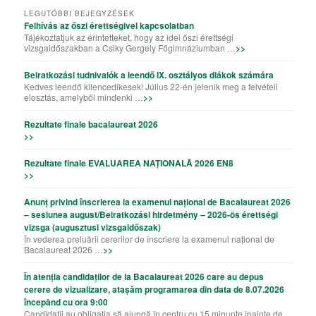
LEGUTÓBBI BEJEGYZÉSEK
Felhívás az őszi érettségivel kapcsolatban
Tájékoztatjuk az érintetteket, hogy az idei őszi érettségi
vizsgaidőszakban a Csiky Gergely Főgimnáziumban …
>>
Beiratkozási tudnivalók a leendő IX. osztályos diákok számára
Kedves leendő kilencedikesek! Július 22-én jelenik meg a felvételi
elosztás, amelyből mindenki …
>>
Rezultate finale bacalaureat 2026
>>
Rezultate finale EVALUAREA NAȚIONALĂ 2026 EN8
>>
Anunț privind înscrierea la examenul național de Bacalaureat 2026
– sesiunea august/Beiratkozási hirdetmény – 2026-ös érettségi
vizsga (augusztusi vizsgaidőszak)
În vederea preluării cererilor de înscriere la examenul național de
Bacalaureat 2026 …
>>
În atenția candidaților de la Bacalaureat 2026 care au depus
cerere de vizualizare, atașăm programarea din data de 8.07.2026
începând cu ora 9:00
Candidații au obligația să ajungă în centru cu 15 minunte înainte de