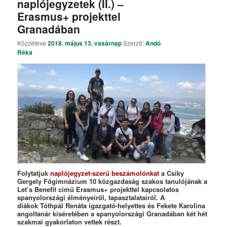
naplójegyzetek (II.) –
Erasmus+ projekttel
Granadában
Közzétéve
2018. május 13. vasárnap
Szerző:
Andó
Réka
Folytatjuk
naplójegyzet-szerű beszámolónkat
a Csiky
Gergely Főgimnázium 10 közgazdaság szakos tanulójának a
Let’s Benefit című Erasmus+ projekttel kapcsolatos
spanyolországi élményeiről, tapasztalatairól. A
diákok Tóthpál Renáta igazgató-helyettes és Fekete Karolina
angoltanár kíséretében a spanyolországi Granadában két hét
szakmai gyakorlaton vettek részt.