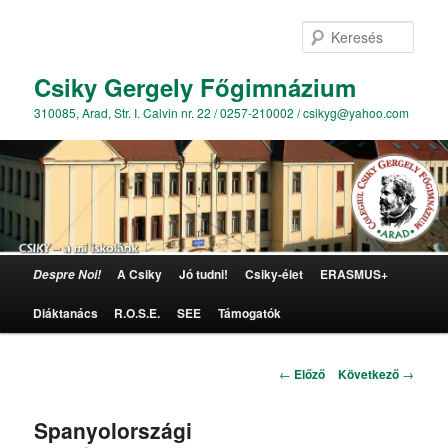
Kere
Csiky Gergely Főgimnázium
310085, Arad, Str. I. Calvin nr. 22 / 0257-210002 / csikyg@yahoo.com
Főmenü
A Csiky
Jó tudni!
Csiky-élet
ERASMUS+
Despre Noi!
Tovább az elsődleges tartalomra
Diáktanács
R.O.S.E.
SEE
Támogatók
Bejegyzés navigáció
←
Előző
Következő
→
Spanyolországi