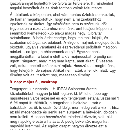
igazolvánnyal léphettünk be Gibraltár területére. Itt mindenhol
angolul beszéltek és az árak fontban voltak feltüntetve.
Átsétáltunk a központon, ahol vámmentes üzletek sorakoztak,
de hamar megállapítottuk, hogy nem a mi zsebünkhöz
igazították az árakat, így vásárlásra nem is szántunk időt.
Egyenesen a rezervátumhoz mentünk, ami tulajdonképpen a
semmiből kiemelkedő kúp alakú magas hegy, Gibraltár
szimbóluma. A hely érdekessége, hogy majmok lakják, és
szabadon sétálgatnak odabent. A virgonc majmok meglepetést is
okoztak, ugyanis váratlanul és észrevétlenül próbáltak meglopni
minket… na igen, a chipsemnek annyi! Egyszer csak
megpillantottam a lábaim előtt a kis majmocskát, ő pedig rám
ugrott, rángatott, amíg meg nem kapta, amit akart. Élvezetes
volt, sokat lehetett szórakozni rajtuk. Hosszú utat megtettünk,
hogy felérjünk, de sajnos Afrikát nem láttuk a felhők miatt. Egy
élmény volt az itt töltött nap, meseszép élmény.
9. nap: május 6., vasárnap
Tengerparti kiruccanás… HURRÁ! Salobreña érezte
közeledtünket, nagyon jó időt fogtunk ki. Mi lehet jobb egy
napsütéses városnézésnél és egy tengerparti sétánál/úszásnál?!
A fél napot itt töltöttük, a tengerben lubickolva – már a
bátrabbak, és ők is csak rövid ideig, mert hideg volt a víz –, hisz
az idő megengedte és senki sem sürgetett a hétvégén, dolgozni
nem kellett. A napon heverészést mindenki élvezte, volt, aki
még napokig érezte a hatását J, pedig bekentük magunkat
napvédő krémmel. Az egész csapat nagyon élvezte ezt a