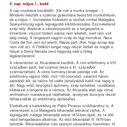
4. nap: május 1., kedd
A nap munkával kezdődött. (Ha már a munka ünnepe!…)
Mindenki helytállt a szakmai gyakorlatra beosztott munkahelyén,
de a május 1. tiszteletére kirándulni is elvittek minket Malagába,
Spanyolország egyik legnagyobb kikötővárosába. Eszméletlenül
szép hely. Bejártuk a városközpontot és a tengerpartra is
kimentünk, viszont fürdeni sajnos nem lehetett, mert nem volt
elég meleg. A tengerpart nagyon szép és lágy homokos. Neve
Costa del Sol, ami azt jelenti, Napos part. (Kár, hogy aznap épp
nem volt az). A Földközi-tenger nagy részét felöleli és magát a
helyet a Sierra Nevada nevű hegység védi a hideg
légáramlatoktól.
A városnézést az Alcazabaval kezdtük. A mór erődítmény a VIII.
században épült, bár számos része a XI. századból
származtatható. A város kormányzóinak palotája volt. Az
erődítmény egykor több, mint 100 toronyból, valamint három
palotából állt, és három fal védte (amelyekből kettő mai napig is
áll). Nagy erőd, lenyűgöző építmény, szép kertekkel, csodálatos
kilátással a tengerre és a városra. Az Alcazaba alatt egy római
amfiteátrum maradványai találhatóak, amelynek bizonyos részét
felhasználták az erődítmény építéséhez.
Elsétáltunk a katedrálisig és Pablo Picasso szülőházához is. A
városnézést a La Malagueta bikaviadal arénával zártuk. A
legnagyobb malagai bikaviadal aréna 1874-ben épült, és 14 000
néző befogadására alkalmas. Az első bikaviadalt itt 1876-ban
tartották. Bikaviadalokat más spanyol városokhoz hasonlóan, itt