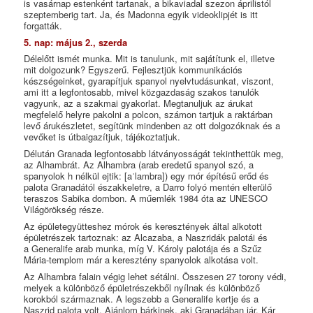
is vasárnap estenként tartanak, a bikaviadal szezon áprilistól
szeptemberig tart. Ja, és Madonna egyik videoklipjét is itt
forgatták.
5. nap: május 2., szerda
Délelőtt ismét munka. Mit is tanulunk, mit sajátítunk el, illetve
mit dolgozunk? Egyszerű. Fejlesztjük kommunikációs
készségeinket, gyarapítjuk spanyol nyelvtudásunkat, viszont,
ami itt a legfontosabb, mivel közgazdaság szakos tanulók
vagyunk, az a szakmai gyakorlat. Megtanuljuk az árukat
megfelelő helyre pakolni a polcon, számon tartjuk a raktárban
levő árukészletet, segítünk mindenben az ott dolgozóknak és a
vevőket is útbaigazítjuk, tájékoztatjuk.
Délután Granada legfontosabb látványosságát tekinthettük meg,
az Alhambrát. Az Alhambra (arab eredetű spanyol szó, a
spanyolok h nélkül ejtik: [aˈlambra]) egy mór építésű erőd és
palota Granadától északkeletre, a Darro folyó mentén elterülő
teraszos Sabika dombon. A műemlék 1984 óta az UNESCO
Világörökség része.
Az épületegyütteshez mórok és keresztények által alkotott
épületrészek tartoznak: az Alcazaba, a Naszridák palotái és
a Generalife arab munka, míg V. Károly palotája és a Szűz
Mária-templom már a keresztény spanyolok alkotása volt.
Az Alhambra falain végig lehet sétálni. Összesen 27 torony védi,
melyek a különböző épületrészekből nyílnak és különböző
korokból származnak. A legszebb a Generalife kertje és a
Naszrid palota volt. Ajánlom bárkinek, aki Granadában jár. Kár