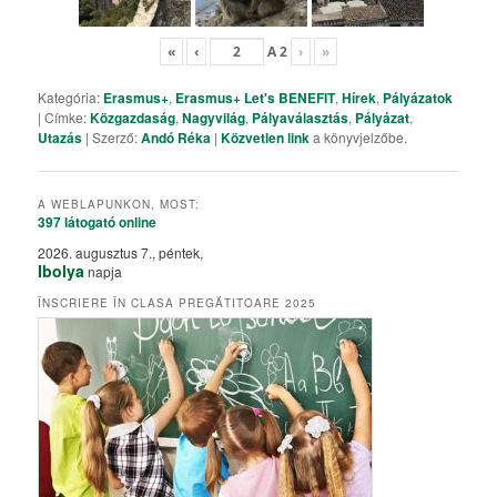
«
‹
A
2
›
»
Kategória:
Erasmus+
,
Erasmus+ Let's BENEFIT
,
Hírek
,
Pályázatok
| Címke:
Közgazdaság
,
Nagyvilág
,
Pályaválasztás
,
Pályázat
,
Utazás
| Szerző:
Andó Réka
|
Közvetlen link
a könyvjelzőbe.
A WEBLAPUNKON, MOST:
397 látogató
online
2026. augusztus 7., péntek,
Ibolya
napja
ÎNSCRIERE ÎN CLASA PREGĂTITOARE 2025