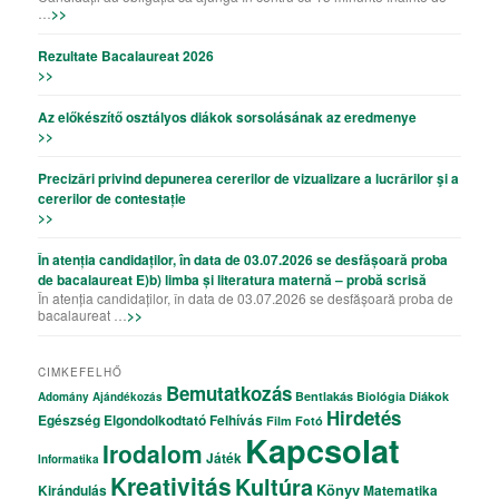
…
>>
Rezultate Bacalaureat 2026
>>
Az előkészítő osztályos diákok sorsolásának az eredmenye
>>
Precizǎri privind depunerea cererilor de vizualizare a lucrǎrilor şi a
cererilor de contestație
>>
În atenția candidaților, în data de 03.07.2026 se desfășoară proba
de bacalaureat E)b) limba și literatura maternă – probă scrisă
În atenția candidaților, în data de 03.07.2026 se desfășoară proba de
bacalaureat …
>>
CIMKEFELHŐ
Bemutatkozás
Bentlakás
Biológia
Diákok
Adomány
Ajándékozás
Hirdetés
Egészség
Elgondolkodtató
Felhívás
Film
Fotó
Kapcsolat
Irodalom
Játék
Informatika
Kreativitás
Kultúra
Könyv
Kirándulás
Matematika