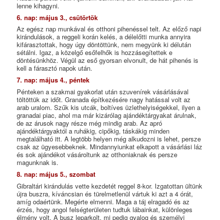
lenne kihagyni.
6. nap: május 3., csütörtök
Az egész nap munkával és otthoni pihenéssel telt. Az előző napi
kirándulások, a reggeli korán kelés, a délelőtti munka annyira
kifárasztottak, hogy úgy döntöttünk, nem megyünk ki délután
sétálni. Igaz, a közelgő esőfelhők is hozzásegítettek e
döntésünkhöz. Végül az eső gyorsan elvonult, de hát pihenés is
kell a fárasztó napok után.
7. nap: május 4., péntek
Pénteken a szakmai gyakorlat után szuvenírek vásárlásával
töltöttük az időt. Granada építkezésére nagy hatással volt az
arab uralom. Szűk kis utcák, boltíves üzlethelyiségekkel, ilyen a
granadai piac, ahol ma már kizárólag ajándéktárgyakat árulnak,
de az árusok nagy része még mindig arab. Az apró
ajándéktárgyaktól a ruhákig, cipőkig, táskákig minden
megtalálható itt. A legtöbb helyen még alkudozni is lehet, persze
csak az ügyesebbeknek. Mindannyiunkat elkapott a vásárlási láz
és sok ajándékot vásároltunk az otthoniaknak és persze
magunknak is.
8. nap: május 5., szombat
Gibraltári kirándulás vette kezdetét reggel 8-kor. Izgatottan ültünk
újra buszra, kíváncsian és türelmetlenül vártuk ki azt a 4 órát,
amíg odaértünk. Megérte elmenni. Maga a táj elragadó és az
érzés, hogy angol felségterületen tudtuk lábainkat, különleges
élmény volt. A busz leparkolt, mi pedig gyalog és személyi