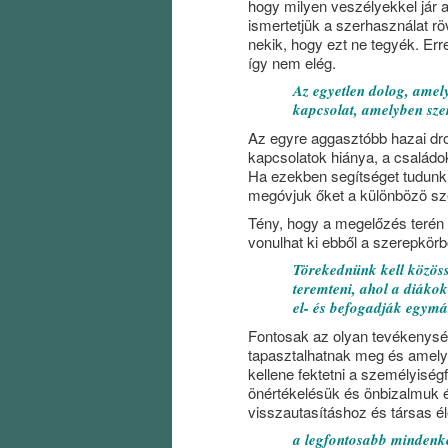
hogy milyen veszélyekkel jár a
ismertetjük a szerhasználat 
nekik, hogy ezt ne tegyék. Erre
így nem elég.
Az egyetlen dolog, amely 
kapcsolat, amelyben szere
Az egyre aggasztóbb hazai dro
kapcsolatok hiánya, a családo
Ha ezekben segítséget tudunk n
megóvjuk őket a különbözö sze
Tény, hogy a megelőzés terén
vonulhat ki ebből a szerepkörb
Törekednünk kell közöss
teremteni, ahol a diákok
el- és befogadják egymá
Fontosak az olyan tevékenység
tapasztalhatnak meg és amelye
kellene fektetni a személyiség
önértékelésük és önbizalmuk é
visszautasításhoz és társas é
a legfontosabb mindenké