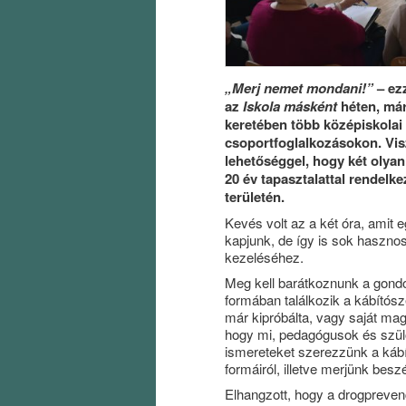
„Merj nemet mondani!”
– ez
az
Iskola másként
héten, már
keretében több középiskolai 
csoportfoglalkozásokon. Vis
lehetőséggel, hogy két olyan
20 év tapasztalattal rendelk
területén.
Kevés volt az a két óra, amit 
kapjunk, de így is sok haszno
kezeléséhez.
Meg kell barátkoznunk a gondo
formában találkozik a kábítósz
már kipróbálta, vagy saját ma
hogy mi, pedagógusok és szülő
ismereteket szerezzünk a kábít
formáiról, illetve merjünk bes
Elhangzott, hogy a drogprevenc