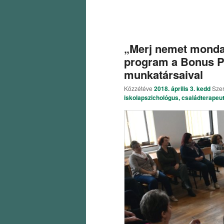
„Merj nemet monda
program a Bonus P
munkatársaival
Közzétéve
2018. április 3. kedd
Sze
iskolapszichológus, családterapeu