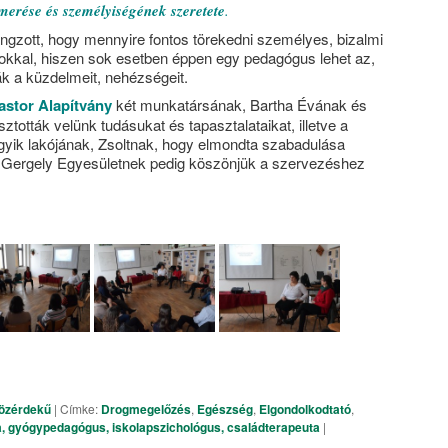
ismerése és személyiségének szeretete
.
angzott, hogy mennyire fontos törekedni személyes, bizalmi
kokkal, hiszen sok esetben éppen egy pedagógus lehet az,
ák a küzdelmeit, nehézségeit.
stor Alapítvány
két munkatársának, Bartha Évának és
ották velünk tudásukat és tapasztalataikat, illetve a
gyik lakójának, Zsoltnak, hogy elmondta szabadulása
y Gergely Egyesületnek pedig köszönjük a szervezéshez
özérdekű
| Címke:
Drogmegelőzés
,
Egészség
,
Elgondolkodtató
,
, gyógypedagógus, iskolapszichológus, családterapeuta
|