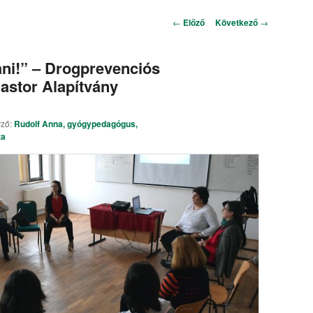
Bejegyzés navigáció
←
Előző
Következő
→
ni!” – Drogprevenciós
astor Alapítvány
rző:
Rudolf Anna, gyógypedagógus,
ta