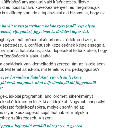
 különböző anyagokkal való kísérletezés, illetve
rövid és hosszú távú következményeit, és megmondjuk
 is szükség van, de a tapasztalat azt bizonyítja, hogy ez
bárkit is visszatarthat a kábítószerezéstől, egy olyan
tetet, elfogadást, figyelmet és tőrődést tapasztal.
ghelyzet hátterében elsősorban az értékrendszer, a
k szétesése, a konfliktusok kezelésének képtelensége áll.
yújtani a fiataloknak, akkor lépéseket tettünk afelé, hogy
rfüggőségek kialakulásától.
 a családnak van kiemelkedő szerepe, ám az iskola sem
ől. Mit tehet az iskola, mit tehetünk mi, pedagógusok?
éggé formálni a fiatalokat, egy olyan légkört
 jól érzik magukat, ahol teljesítményüktől függetlenül
st.
ek, iskolai programok, ahol örömet, sikerélményt
kkel értelmesen töltik ki az idejüket. Nagyobb hangsúlyt
fejlesztő foglalkozásokra, melyek során nő az
s olyan készségeket sajátíthatnak el, melyek a
lethez szükségesek. Viszont
ppen a befogadó családi környezet, a gyerek