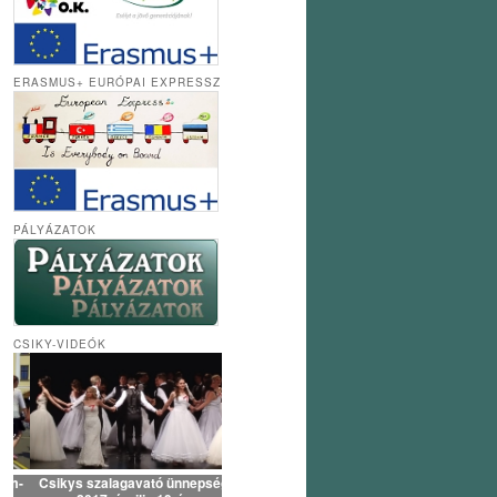
ERASMUS+ EURÓPAI EXPRESSZ
PÁLYÁZATOK
CSIKY-VIDEÓK
Csikys szalagavató ünnepség