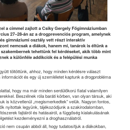
zel a címmel zajlott a Csiky Gergely Főgimnáziumban
cius 27–28-án az a drogprevenciós program, amelynek
és gimnáziumi osztály vett részt interaktív
zont nemcsak a diákok, hanem mi, tanárok is éltünk a
 szakembernek tehettünk fel kérdéseket, akik több mint
eznek a különféle addikciók és a felépülési munka
együtt töltöttünk, ahhoz, hogy minden kérdésre választ
s információt és egy új szemléletet kaptunk a drogprobléma
lattal, hogy ma már minden serdülőkorú fiatal valamilyen
erekkel. Beszélnek róla baráti körben, van olyan társuk, aki
guk is közvetlenül „megismerkedtek” velük. Nagyon fontos,
k nyitottak legyünk, tájékozódjunk a szakirodalomban,
ószerek fajtáiról és hatásairól, a függőség kialakulásának
zélgetést kezdeményezni a droghasználatról.
ió nem csupán abból áll, hogy tudatosítjuk a diákokban,