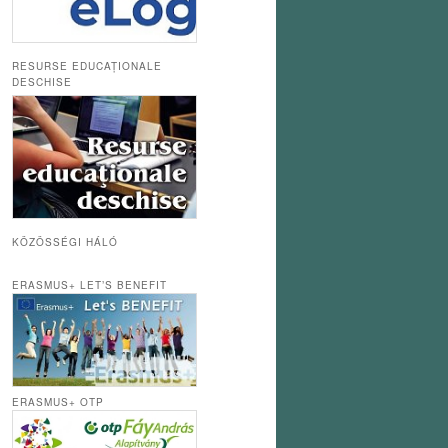
RESURSE EDUCAȚIONALE
DESCHISE
KÖZÖSSÉGI HÁLÓ
ERASMUS+ LET’S BENEFIT
ERASMUS+ OTP