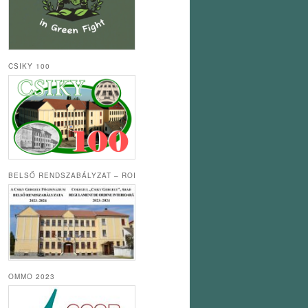
CSIKY 100
BELSŐ RENDSZABÁLYZAT – ROI
OMMO 2023