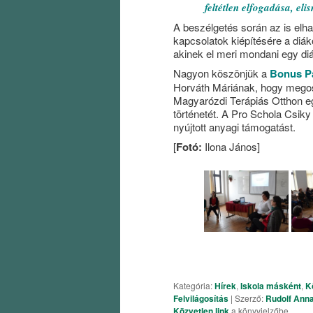
feltétlen elfogadása, el
A beszélgetés során az is elh
kapcsolatok kiépítésére a diá
akinek el meri mondani egy di
Nagyon köszönjük a
Bonus Pa
Horváth Máriának, hogy megoszt
Magyarózdi Terápiás Otthon e
történetét. A Pro Schola Csik
nyújtott anyagi támogatást.
[
Fotó:
Ilona János]
Kategória:
Hírek
,
Iskola másként
,
K
Felvilágosítás
| Szerző:
Rudolf Anna
Közvetlen link
a könyvjelzőbe.