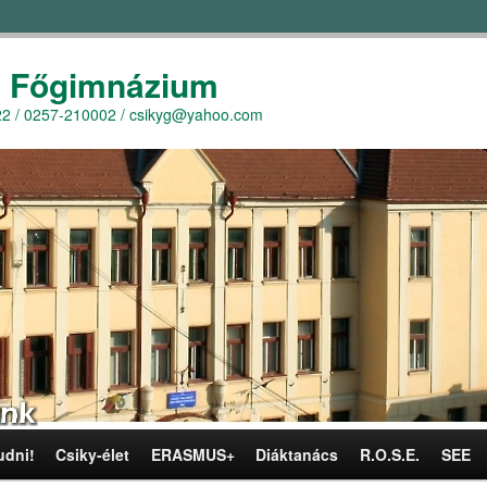
y Főgimnázium
r. 22 / 0257-210002 / csikyg@yahoo.com
udni!
Csiky-élet
ERASMUS+
Diáktanács
R.O.S.E.
SEE
omra