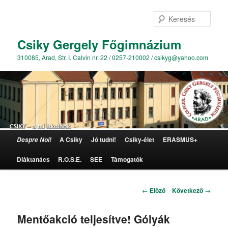
Kere
Csiky Gergely Főgimnázium
310085, Arad, Str. I. Calvin nr. 22 / 0257-210002 / csikyg@yahoo.com
Főmenü
A Csiky
Jó tudni!
Csiky-élet
ERASMUS+
Despre Noi!
Tovább az elsődleges tartalomra
Diáktanács
R.O.S.E.
SEE
Támogatók
Bejegyzés navigáció
←
Előző
Következő
→
Mentőakció teljesítve! Gólyák