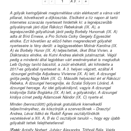
«
‹
A
3
›
»
A gólyák keringőjének megismétlése után elérkezett a várva várt
pillanat, következett a díjkiosztás. Elsőként a tíz napon át tartó
internetes szavazás nyerteseit hirdették ki: a legnépszerűbb
gólyalánynak járó díjat Rákóczi Rebekának (IX. A), a
legnépszerűbb gólyafiúnak járót pedig Borbély Hunornak (IX. A)
adta át Bíró Emese, a Pro Schola Csiky Gergely Egyesület
elnöke. Ezt követően az előző héten megrendezett gólyahét
nyerteseire is fény derült: a legügyesebben Molnár Karolina (IX.
A) és Borbély Hunor (IX. A) teljesítettek, őket Bitai Vivien, a
Diáktanács elnöke, és Kutni Andrea alelnök jutalmaztak. Végül
pedig a mindenki által legjobban várt eredményeket is megtudtuk
Leib György tanító bácsitól, a zsűri elnökétől, aki kihirdette a
2017-es gólyabál nyerteseit is. A 3. helyen végzett, ezáltal
A
dzsungel grófnője
Adjudeanu Vivienne (IX. A) lett,
A dzsungel
grófja
pedig Nagy Márk (IX. C). Második helyezést ért el Rákóczi
Rebeka,
A dzsungel hercegnője
, és Szalai Sólyom Lóránd,
A
dzsungel hercege
. Az idei gólyakirálynő, vagyis
A dzsungel
királynője
Sáfár Boglárka (IX. A) lett, a gólyakirályi,
A dzsungel
királya
címet pedig Adamcsek Nándor (IX. C) nyerte el.
Minden (bennszülött) gólyának gratulálunk kiemelkedő
teljesítményéhez, és köszönjük a szervezőknek – Drasztyl
Andrea, Lévai Ildikó és Rudolf Ágnes osztályfőnökök
vezetésével a XII. A, B és C osztályok tanulói –, hogy egy újabb
gólyabált tettek felejthetetlenné!
[
Fotó:
Antalfy Norbert, Juhász Alexandra, Tóthpál Béla, Vajda