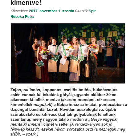
kimentve!
Közzétéve
2017. november 1. szerda
Szerző:
Spir
Rebeka Petra
Zajos,
puffanós, koppanós, csetlős-botlós, bukdácsolós
estén vannak túl iskolánk gólyái, ugyanis október 30-án
sikeresen ki lettek mentve (akarom mondani, sikeresen
kimentették
magukat!
) a Bábszínház színfalai, pontosabban a
dzsungel banánfái közül. Röviden összefoglalva: újabb
szórakoztató és kihívásokkal teli gólyabálnak lehettünk
szemtanúi, mely nagyon találó módon a
„Gólya vagyok,
ments ki innen!”
címet viselte.
(A rendezvényen sok jó
fénykép készült, ezeket három sorozatba osztva nézhetjük meg
alább. – szerk.)