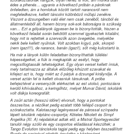
édes a pihenés… ugyanis a következő próbán a pároknak
önfeledten, ám a homlokuk között tartott narancsról nem
megfeledkezve, kellett táncolni különböző műfajú zenékre.
Viszont a dzsungelben való élet nem csak zenéből, táncból és
állatmentésből áll, hanem bizony sok-sok bátorságra is szükség
van… Ezt a gólyalányok ügyesen be is bizonyították, hiszen a
következő feladat során bekötött szemmel igyekeztek kitalálni,
hogy mit is rejtettek a szervezők azon üvegekbe, melyekbe
nekik bele kellett nyúlniuk. Volt azokban kígyó, pók, skorpió
(
nem
igazi!!!), de narancs, banán (igazi!), sőt még kulcstartó is.
Ha már a lányok külön feladatban bizonyíthatták túlélési
képességeiket, a fiúk is megkapták az esélyt, hogy
megcsillogtassák tehetségüket. Egy olyan verset kellett írniuk,
mely tartalmazza az általuk előzőleg kihúzott szavakat és
kifejezi azt is, hogy miért az ő párjuk a dzsungel királynője. A
verset aztán fel is kellett olvasniuk társuknak. A próba
befejeztével a versenyzők elérkeztek az est utolsó, pontozásra
kerülő kihívásához, a keringőhöz, melyet Murvai Dávid, iskolánk
volt diákja koreografált.
A zsűri aztán (hosszú időre!) elvonult, hogy a pontokat
összesítse, a nézőket pedig ezalatt több fellépő csoport is
szórakoztatta. Kalotaszegi legényessel és párossal színpadra
lépett iskolánk néptánc-csoportja; Köteles Nikolett és Simpf
Angelika (XI. A) népdalokat adtak elő; a Mistral Sportegyesület
tanulói négy szóló és egy csoportos előadással készültek; a
Tango Evolution tánciskola tagjai pedig egy helyben összeállított
Rueda de casinóval ejtették ámulatba a közönséget.