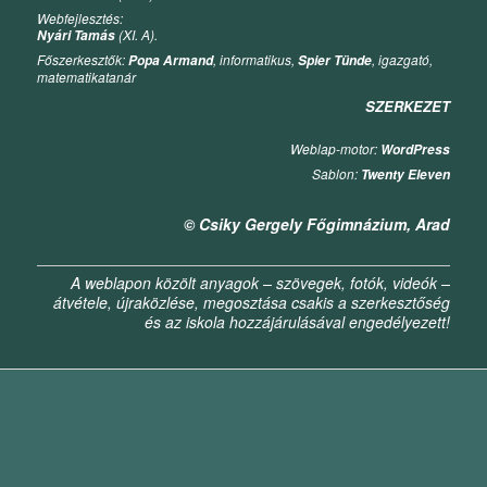
Webfejlesztés:
(XI. A).
Nyári Tamás
Főszerkesztők:
, informatikus,
, igazgató,
Popa Armand
Spier Tünde
matematikatanár
SZERKEZET
Weblap-motor:
WordPress
Sablon:
Twenty Eleven
© Csiky Gergely Főgimnázium, Arad
A weblapon közölt anyagok – szövegek, fotók, videók –
átvétele, újraközlése, megosztása csakis a szerkesztőség
és az iskola hozzájárulásával engedélyezett!