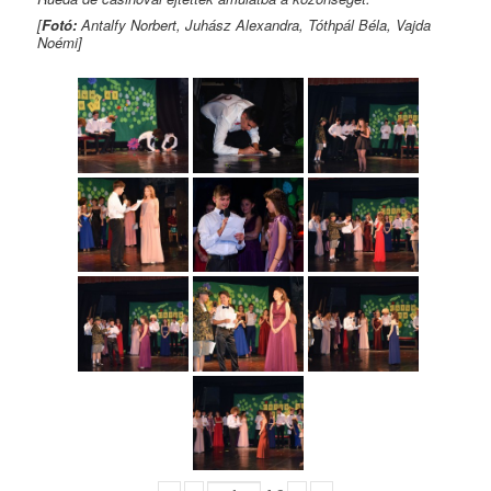
[
Fotó:
Antalfy Norbert, Juhász Alexandra, Tóthpál Béla, Vajda
Noémi]