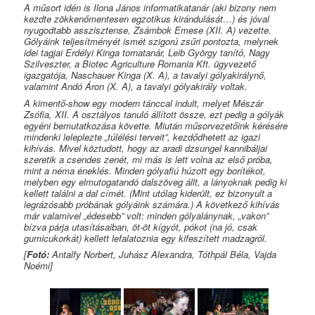
A műsort idén is Ilona János informatikatanár (aki bizony nem
kezdte zökkenőmentesen egzotikus kirándulását…) és jóval
nyugodtabb asszisztense, Zsámbok Emese (XII. A) vezette.
Gólyáink teljesítményét ismét szigorú zsűri pontozta, melynek
idei tagjai Erdélyi Kinga tornatanár, Leib György tanító, Nagy
Szilveszter, a Biotec Agriculture Romania Kft. ügyvezető
igazgatója, Naschauer Kinga (X. A), a tavalyi gólyakirálynő,
valamint Andó Áron (X. A), a tavalyi gólyakirály voltak.
A kimentő-show egy modern tánccal indult, melyet Mészár
Zsófia, XII. A osztályos tanuló állított össze, ezt pedig a gólyák
egyéni bemutatkozása követte. Miután műsorvezetőink kérésére
mindenki leleplezte „túlélési terveit”, kezdődhetett az igazi
kihívás. Mivel köztudott, hogy az aradi dzsungel kannibáljai
szeretik a csendes zenét, mi más is lett volna az első próba,
mint a néma éneklés. Minden gólyafiú húzott egy borítékot,
melyben egy elmutogatandó dalszöveg állt, a lányoknak pedig ki
kellett találni a dal címét. (Mint utólag kiderült, ez bizonyult a
legrázósabb próbának gólyáink számára.) A következő kihívás
már valamivel „édesebb” volt: minden gólyalánynak, „vakon”
bízva párja utasításaiban, öt-öt kígyót, pókot (na jó, csak
gumicukorkát) kellett lefalatoznia egy kifeszített madzagról.
[
Fotó:
Antalfy Norbert, Juhász Alexandra, Tóthpál Béla, Vajda
Noémi]