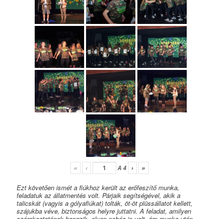
«
‹
A
4
›
»
Ezt követően ismét a fiúkhoz került az erőfeszítő munka,
feladatuk az állatmentés volt. Párjaik segítségével, akik a
talicskát (vagyis a gólyafiúkat) tolták, öt-öt plüssállatot kellett,
szájukba véve, biztonságos helyre juttatni. A feladat, amilyen
szórakoztatónak hangzik, olyan nehéz is volt, ám munka után