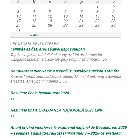
h
K
s
c
p
s
v
1
2
3
4
5
6
7
8
9
10
11
12
13
14
15
16
17
18
19
20
21
22
23
24
25
26
27
28
29
30
31
« Júl
LEGUTÓBBI BEJEGYZÉSEK
Felhívás az őszi érettségivel kapcsolatban
Tájékoztatjuk az érintetteket, hogy az idei őszi érettségi
vizsgaidőszakban a Csiky Gergely Főgimnáziumban …
>>
Beiratkozási tudnivalók a leendő IX. osztályos diákok számára
Kedves leendő kilencedikesek! Július 22-én jelenik meg a felvételi
elosztás, amelyből mindenki …
>>
Rezultate finale bacalaureat 2026
>>
Rezultate finale EVALUAREA NAȚIONALĂ 2026 EN8
>>
Anunț privind înscrierea la examenul național de Bacalaureat 2026
– sesiunea august/Beiratkozási hirdetmény – 2026-ös érettségi