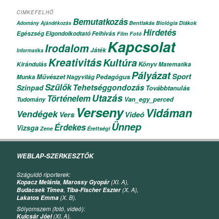
CIMKEFELHŐ
Bemutatkozás
Bentlakás
Biológia
Diákok
Adomány
Ajándékozás
Hirdetés
Egészség
Elgondolkodtató
Felhívás
Film
Fotó
Kapcsolat
Irodalom
Játék
Informatika
Kreativitás
Kultúra
Könyv
Kirándulás
Matematika
Pályázat
Sport
Művészet
Pedagógus
Munka
Nagyvilág
Szülők
Tehetséggondozás
Színpad
Továbbtanulás
Utazás
Történelem
Van_egy_perced
Tudomány
Verseny
Vidáman
Vendégek
Vers
Videó
Ünnep
Érdekes
Vizsga
Zene
Érettségi
WEBLAP-SZERKESZTŐK
Száguldó riporterek:
,
(XI. A),
Kopacz Melánia
Marossy Gyopár
,
(X. A),
Budacsek Tímea
Tiba-Fischer Eszter
(X. B).
Lakatos Emma
Sólyomszem (fotó, videó):
(XI. A).
Kulcsár Jóel