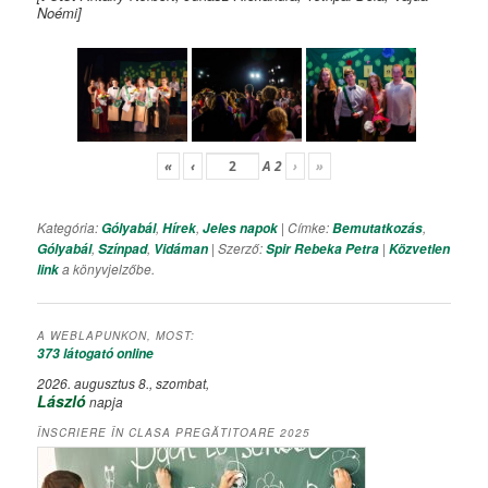
Noémi]
«
‹
A
2
›
»
Kategória:
,
,
| Címke:
,
Gólyabál
Hírek
Jeles napok
Bemutatkozás
,
,
| Szerző:
|
Gólyabál
Színpad
Vidáman
Spir Rebeka Petra
Közvetlen
a könyvjelzőbe.
link
A WEBLAPUNKON, MOST:
373 látogató
online
2026. augusztus 8., szombat,
László
napja
ÎNSCRIERE ÎN CLASA PREGĂTITOARE 2025