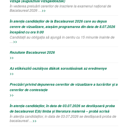
vizsga (augusztusi vizsgaidőszak)
În vederea preluării cererilor de înscriere la examenul național de
Bacalaureat 2026 …
>>
În atenția candidaților de la Bacalaureat 2026 care au depus
cerere de vizualizare, atașăm programarea din data de 8.07.2026
începând cu ora 9:00
Candidații au obligația să ajungă în centru cu 15 minunte înainte de
…
>>
Rezultate Bacalaureat 2026
>>
Az előkészítő osztályos diákok sorsolásának az eredmenye
>>
Precizǎri privind depunerea cererilor de vizualizare a lucrǎrilor şi a
cererilor de contestație
>>
În atenția candidaților, în data de 03.07.2026 se desfășoară proba
de bacalaureat E)b) limba și literatura maternă – probă scrisă
În atenția candidaților, în data de 03.07.2026 se desfășoară proba de
bacalaureat …
>>