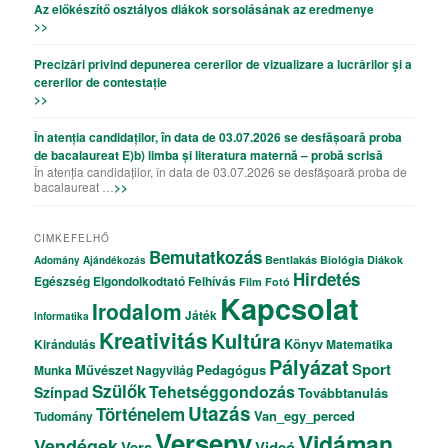
Az előkészítő osztályos diákok sorsolásának az eredmenye
>>
Precizǎri privind depunerea cererilor de vizualizare a lucrǎrilor şi a
cererilor de contestație
>>
În atenția candidaților, în data de 03.07.2026 se desfășoară proba
de bacalaureat E)b) limba și literatura maternă – probă scrisă
În atenția candidaților, în data de 03.07.2026 se desfășoară proba de
bacalaureat …
>>
CIMKEFELHŐ
Bemutatkozás
Bentlakás
Biológia
Diákok
Adomány
Ajándékozás
Hirdetés
Egészség
Elgondolkodtató
Felhívás
Film
Fotó
Kapcsolat
Irodalom
Játék
Informatika
Kreativitás
Kultúra
Könyv
Kirándulás
Matematika
Pályázat
Sport
Művészet
Pedagógus
Munka
Nagyvilág
Szülők
Tehetséggondozás
Színpad
Továbbtanulás
Utazás
Történelem
Van_egy_perced
Tudomány
Verseny
Vidáman
Vendégek
Vers
Videó