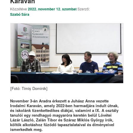
Karaván
Közzétéve
2022. november 12. szombat
Szerző:
Szabó Sára
[Fotó: Timiș Dominik]
November 3-án Aradra érkezett a Juhász Anna vezette
Irodalmi Karaván, amely 2022-ben harmadjára indult útnak,
és iskolánk tizenkettedikes diákjai, valamint a IX. A osztály
tanulói egy rendhagyó magyaróra keretén belül Lövétei
Lázár László, Zalán Tibor és Száraz Miklós György írók,
költők alkotáshoz fűződő tapasztalataival és élményeivel
ismerkedtek meg.