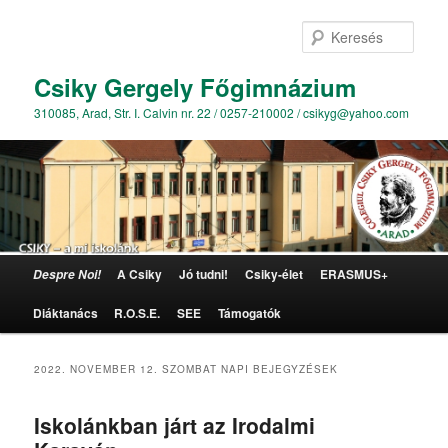
Kere
Csiky Gergely Főgimnázium
310085, Arad, Str. I. Calvin nr. 22 / 0257-210002 / csikyg@yahoo.com
Főmenü
A Csiky
Jó tudni!
Csiky-élet
ERASMUS+
Despre Noi!
Tovább az elsődleges tartalomra
Tovább a másodlagos tartalomra
Diáktanács
R.O.S.E.
SEE
Támogatók
2022. NOVEMBER 12. SZOMBAT
NAPI BEJEGYZÉSEK
Iskolánkban járt az Irodalmi