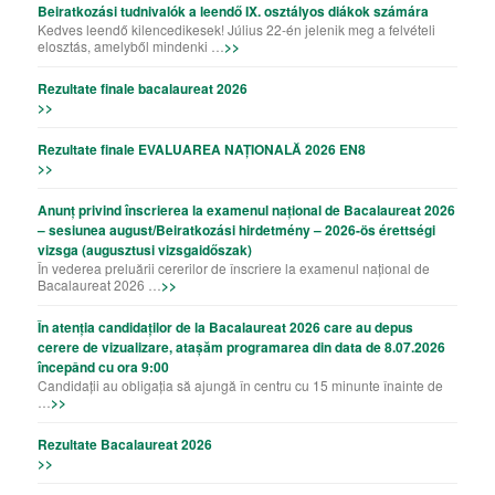
Beiratkozási tudnivalók a leendő IX. osztályos diákok számára
Kedves leendő kilencedikesek! Július 22-én jelenik meg a felvételi
elosztás, amelyből mindenki …
>>
Rezultate finale bacalaureat 2026
>>
Rezultate finale EVALUAREA NAȚIONALĂ 2026 EN8
>>
Anunț privind înscrierea la examenul național de Bacalaureat 2026
– sesiunea august/Beiratkozási hirdetmény – 2026-ös érettségi
vizsga (augusztusi vizsgaidőszak)
În vederea preluării cererilor de înscriere la examenul național de
Bacalaureat 2026 …
>>
În atenția candidaților de la Bacalaureat 2026 care au depus
cerere de vizualizare, atașăm programarea din data de 8.07.2026
începând cu ora 9:00
Candidații au obligația să ajungă în centru cu 15 minunte înainte de
…
>>
Rezultate Bacalaureat 2026
>>