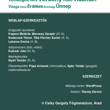
Ünnep
Érdekes
Vizsga
Zene
Érettségi
WEBLAP-SZERKESZTŐK
Száguldó riporterek:
Kopacz Melánia
,
Marossy Gyopár
(XI. A),
Budacsek Tímea
,
Tiba-Fischer Eszter
(X. A),
Lakatos Emma
(X. B).
Sólyomszem (fotó, videó):
Kulcsár Jóel
(XI. A).
Webfejlesztés:
Nyári Tamás
(XI. A).
Főszerkesztők:
Popa Armand
, informatikus,
Spier Tünde
, igazgató,
matematikatanár
SZERKEZET
Weblap-motor:
WordPress
Sablon:
Twenty Eleven
© Csiky Gergely Főgimnázium, Arad