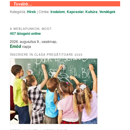
Tovább…
Kategória:
Hírek
|
Címke:
Irodalom
,
Kapcsolat
,
Kultúra
,
Vendégek
A WEBLAPUNKON, MOST:
407 látogató
online
2026. augusztus 9., vasárnap,
Emőd
napja
ÎNSCRIERE ÎN CLASA PREGĂTITOARE 2025