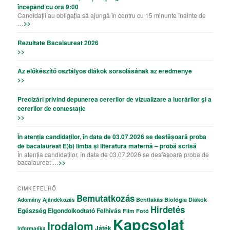
începând cu ora 9:00
Candidații au obligația să ajungă în centru cu 15 minunte înainte de
…
>>
Rezultate Bacalaureat 2026
>>
Az előkészítő osztályos diákok sorsolásának az eredmenye
>>
Precizǎri privind depunerea cererilor de vizualizare a lucrǎrilor şi a
cererilor de contestație
>>
În atenția candidaților, în data de 03.07.2026 se desfășoară proba
de bacalaureat E)b) limba și literatura maternă – probă scrisă
În atenția candidaților, în data de 03.07.2026 se desfășoară proba de
bacalaureat …
>>
CIMKEFELHŐ
Bemutatkozás
Bentlakás
Biológia
Diákok
Adomány
Ajándékozás
Hirdetés
Egészség
Elgondolkodtató
Felhívás
Film
Fotó
Kapcsolat
Irodalom
Játék
Informatika