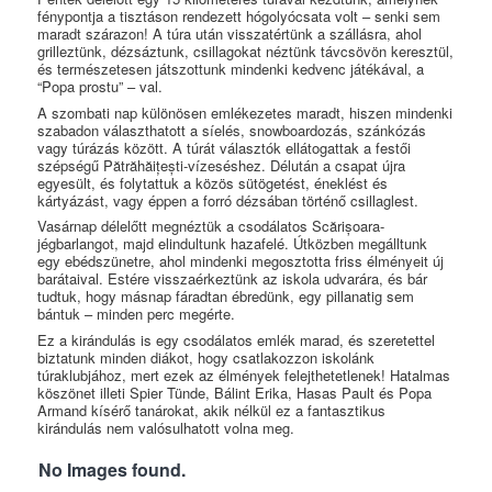
fénypontja a tisztáson rendezett hógolyócsata volt – senki sem
maradt szárazon! A túra után visszatértünk a szállásra, ahol
grilleztünk, dézsáztunk, csillagokat néztünk távcsövön keresztül,
és természetesen játszottunk mindenki kedvenc játékával, a
“Popa prostu” – val.
A szombati nap különösen emlékezetes maradt, hiszen mindenki
szabadon választhatott a síelés, snowboardozás, szánkózás
vagy túrázás között. A túrát választók ellátogattak a festői
szépségű Pătrăhăițești-vízeséshez. Délután a csapat újra
egyesült, és folytattuk a közös sütögetést, éneklést és
kártyázást, vagy éppen a forró dézsában történő csillaglest.
Vasárnap délelőtt megnéztük a csodálatos Scărișoara-
jégbarlangot, majd elindultunk hazafelé. Útközben megálltunk
egy ebédszünetre, ahol mindenki megosztotta friss élményeit új
barátaival. Estére visszaérkeztünk az iskola udvarára, és bár
tudtuk, hogy másnap fáradtan ébredünk, egy pillanatig sem
bántuk – minden perc megérte.
Ez a kirándulás is egy csodálatos emlék marad, és szeretettel
biztatunk minden diákot, hogy csatlakozzon iskolánk
túraklubjához, mert ezek az élmények felejthetetlenek! Hatalmas
köszönet illeti Spier Tünde, Bálint Erika, Hasas Pault és Popa
Armand kísérő tanárokat, akik nélkül ez a fantasztikus
kirándulás nem valósulhatott volna meg.
No Images found.