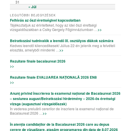
31
« Júl
LEGUTÓBBI BEJEGYZÉSEK
Felhívás az őszi érettségivel kapcsolatban
Tájékoztatjuk az érintetteket, hogy az idei őszi érettségi
vizsgaidőszakban a Csiky Gergely Főgimnáziumban …
>>
Beiratkozási tudnivalók a leendő IX. osztályos diákok számára
Kedves leendő kilencedikesek! Július 22-én jelenik meg a felvételi
elosztás, amelyből mindenki …
>>
Rezultate finale bacalaureat 2026
>>
Rezultate finale EVALUAREA NAȚIONALĂ 2026 EN8
>>
Anunț privind înscrierea la examenul național de Bacalaureat 2026
– sesiunea august/Beiratkozási hirdetmény – 2026-ös érettségi
vizsga (augusztusi vizsgaidőszak)
În vederea preluării cererilor de înscriere la examenul național de
Bacalaureat 2026 …
>>
În atenția candidaților de la Bacalaureat 2026 care au depus
cerere de vizualizare, atașăm programarea din data de 8.07.2026