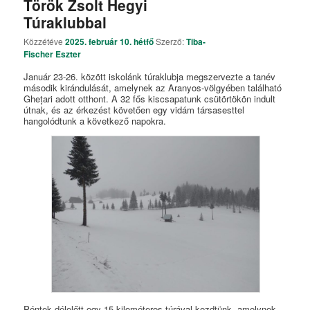
Török Zsolt Hegyi
Túraklubbal
Közzétéve
2025. február 10. hétfő
Szerző:
Tiba-
Fischer Eszter
Január 23-26. között iskolánk túraklubja megszervezte a tanév
második kirándulását, amelynek az Aranyos-völgyében található
Ghețari adott otthont. A 32 fős kiscsapatunk csütörtökön indult
útnak, és az érkezést követően egy vidám társasesttel
hangolódtunk a következő napokra.
Péntek délelőtt egy 15 kilométeres túrával kezdtünk, amelynek