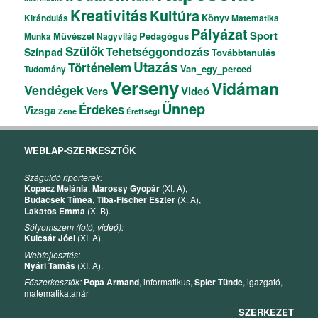
Kreativitás
Kultúra
Könyv
Kirándulás
Matematika
Pályázat
Sport
Művészet
Pedagógus
Munka
Nagyvilág
Szülők
Tehetséggondozás
Színpad
Továbbtanulás
Utazás
Történelem
Van_egy_perced
Tudomány
Verseny
Vidáman
Vendégek
Vers
Videó
Ünnep
Érdekes
Vizsga
Zene
Érettségi
WEBLAP-SZERKESZTŐK
Száguldó riporterek:
Kopacz Melánia
,
Marossy Gyopár
(XI. A),
Budacsek Tímea
,
Tiba-Fischer Eszter
(X. A),
Lakatos Emma
(X. B).
Sólyomszem (fotó, videó):
Kulcsár Jóel
(XI. A).
Webfejlesztés:
Nyári Tamás
(XI. A).
Főszerkesztők:
Popa Armand
, informatikus,
Spier Tünde
, igazgató,
matematikatanár
SZERKEZET