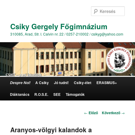
Kere
Csiky Gergely Főgimnázium
310085, Arad, Str. I. Calvin nr. 22 / 0257-210002 / csikyg@yahoo.com
Főmenü
A Csiky
Jó tudni!
Csiky-élet
ERASMUS+
Despre Noi!
Tovább az elsődleges tartalomra
Diáktanács
R.O.S.E.
SEE
Támogatók
Bejegyzés navigáció
←
Előző
Következő
→
Aranyos-völgyi kalandok a