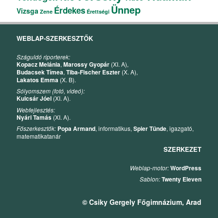
Ünnep
Érdekes
Vizsga
Zene
Érettségi
WEBLAP-SZERKESZTŐK
Száguldó riporterek:
Kopacz Melánia
,
Marossy Gyopár
(XI. A),
Budacsek Tímea
,
Tiba-Fischer Eszter
(X. A),
Lakatos Emma
(X. B).
Sólyomszem (fotó, videó):
Kulcsár Jóel
(XI. A).
Webfejlesztés:
Nyári Tamás
(XI. A).
Főszerkesztők:
Popa Armand
, informatikus,
Spier Tünde
, igazgató,
matematikatanár
SZERKEZET
Weblap-motor:
WordPress
Sablon:
Twenty Eleven
© Csiky Gergely Főgimnázium, Arad