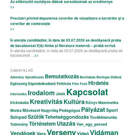
Az előkészítő osztályos diákok sorsolásának az eredmenye
>>
Precizǎri privind depunerea cererilor de vizualizare a lucrǎrilor şi a
cererilor de contestație
>>
În atenția candidaților, în data de 03.07.2026 se desfășoară proba
de bacalaureat E)b) limba și literatura maternă – probă scrisă
În atenția candidaților, în data de 03.07.2026 se desfășoară proba de
bacalaureat …
>>
CIMKEFELHŐ
Bemutatkozás
Bentlakás
Biológia
Diákok
Adomány
Ajándékozás
Hirdetés
Egészség
Elgondolkodtató
Felhívás
Film
Fotó
Kapcsolat
Irodalom
Játék
Informatika
Kreativitás
Kultúra
Könyv
Kirándulás
Matematika
Pályázat
Sport
Művészet
Pedagógus
Munka
Nagyvilág
Szülők
Tehetséggondozás
Színpad
Továbbtanulás
Utazás
Történelem
Van_egy_perced
Tudomány
Verseny
Vidáman
Vendégek
Vers
Videó