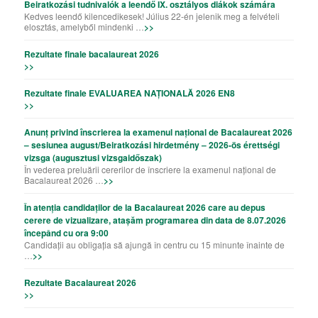
Beiratkozási tudnivalók a leendő IX. osztályos diákok számára
Kedves leendő kilencedikesek! Július 22-én jelenik meg a felvételi
elosztás, amelyből mindenki …
>>
Rezultate finale bacalaureat 2026
>>
Rezultate finale EVALUAREA NAȚIONALĂ 2026 EN8
>>
Anunț privind înscrierea la examenul național de Bacalaureat 2026
– sesiunea august/Beiratkozási hirdetmény – 2026-ös érettségi
vizsga (augusztusi vizsgaidőszak)
În vederea preluării cererilor de înscriere la examenul național de
Bacalaureat 2026 …
>>
În atenția candidaților de la Bacalaureat 2026 care au depus
cerere de vizualizare, atașăm programarea din data de 8.07.2026
începând cu ora 9:00
Candidații au obligația să ajungă în centru cu 15 minunte înainte de
…
>>
Rezultate Bacalaureat 2026
>>