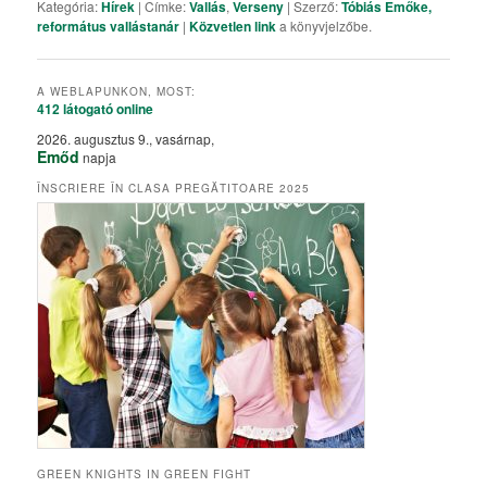
Kategória:
Hírek
| Címke:
Vallás
,
Verseny
| Szerző:
Tóbiás Emőke,
református vallástanár
|
Közvetlen link
a könyvjelzőbe.
A WEBLAPUNKON, MOST:
412 látogató
online
2026. augusztus 9., vasárnap,
Emőd
napja
ÎNSCRIERE ÎN CLASA PREGĂTITOARE 2025
GREEN KNIGHTS IN GREEN FIGHT