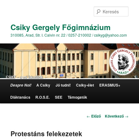
Kere
Csiky Gergely Főgimnázium
310085, Arad, Str. I. Calvin nr. 22 / 0257-210002 / csikyg@yahoo.com
Főmenü
A Csiky
Jó tudni!
Csiky-élet
ERASMUS+
Despre Noi!
Tovább az elsődleges tartalomra
Diáktanács
R.O.S.E.
SEE
Támogatók
Bejegyzés navigáció
←
Előző
Következő
→
Protestáns felekezetek