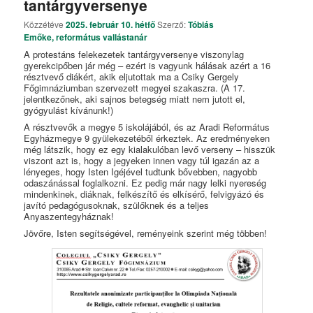
tantárgyversenye
Közzétéve
2025. február 10. hétfő
Szerző:
Tóbiás
Emőke, református vallástanár
A protestáns felekezetek tantárgyversenye viszonylag
gyerekcipőben jár még – ezért is vagyunk hálásak azért a 16
résztvevő diákért, akik eljutottak ma a Csiky Gergely
Főgimnáziumban szervezett megyei szakaszra. (A 17.
jelentkezőnek, aki sajnos betegség miatt nem jutott el,
gyógyulást kívánunk!)
A résztvevők a megye 5 iskolájából, és az Aradi Református
Egyházmegye 9 gyülekezetéből érkeztek. Az eredményeken
még látszik, hogy ez egy kialakulóban levő verseny – hisszük
viszont azt is, hogy a jegyeken innen vagy túl igazán az a
lényeges, hogy Isten Igéjével tudtunk bővebben, nagyobb
odaszánással foglalkozni. Ez pedig már nagy lelki nyereség
mindenkinek, diáknak, felkészítő és elkísérő, felvigyázó és
javító pedagógusoknak, szülőknek és a teljes
Anyaszentegyháznak!
Jövőre, Isten segítségével, reményeink szerint még többen!