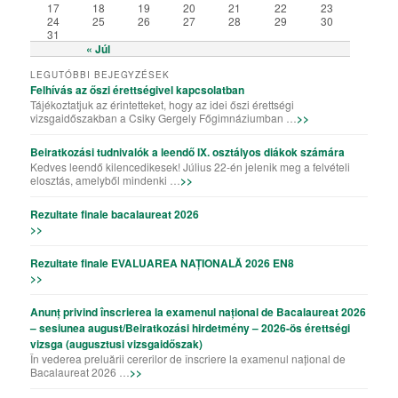
17
18
19
20
21
22
23
24
25
26
27
28
29
30
31
« Júl
LEGUTÓBBI BEJEGYZÉSEK
Felhívás az őszi érettségivel kapcsolatban
Tájékoztatjuk az érintetteket, hogy az idei őszi érettségi
vizsgaidőszakban a Csiky Gergely Főgimnáziumban …
>>
Beiratkozási tudnivalók a leendő IX. osztályos diákok számára
Kedves leendő kilencedikesek! Július 22-én jelenik meg a felvételi
elosztás, amelyből mindenki …
>>
Rezultate finale bacalaureat 2026
>>
Rezultate finale EVALUAREA NAȚIONALĂ 2026 EN8
>>
Anunț privind înscrierea la examenul național de Bacalaureat 2026
– sesiunea august/Beiratkozási hirdetmény – 2026-ös érettségi
vizsga (augusztusi vizsgaidőszak)
În vederea preluării cererilor de înscriere la examenul național de
Bacalaureat 2026 …
>>