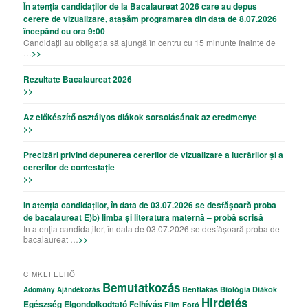
În atenția candidaților de la Bacalaureat 2026 care au depus
cerere de vizualizare, atașăm programarea din data de 8.07.2026
începând cu ora 9:00
Candidații au obligația să ajungă în centru cu 15 minunte înainte de
…
>>
Rezultate Bacalaureat 2026
>>
Az előkészítő osztályos diákok sorsolásának az eredmenye
>>
Precizǎri privind depunerea cererilor de vizualizare a lucrǎrilor şi a
cererilor de contestație
>>
În atenția candidaților, în data de 03.07.2026 se desfășoară proba
de bacalaureat E)b) limba și literatura maternă – probă scrisă
În atenția candidaților, în data de 03.07.2026 se desfășoară proba de
bacalaureat …
>>
CIMKEFELHŐ
Bemutatkozás
Bentlakás
Biológia
Diákok
Adomány
Ajándékozás
Hirdetés
Egészség
Elgondolkodtató
Felhívás
Film
Fotó