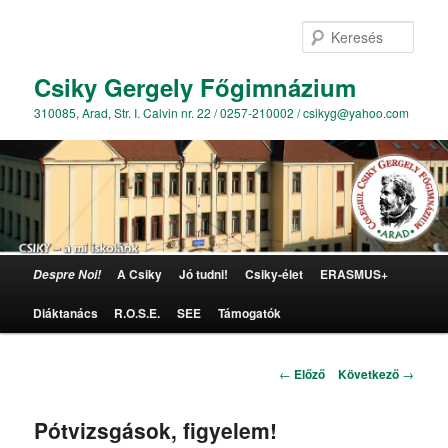
Kere
Csiky Gergely Főgimnázium
310085, Arad, Str. I. Calvin nr. 22 / 0257-210002 / csikyg@yahoo.com
Főmenü
A Csiky
Jó tudni!
Csiky-élet
ERASMUS+
Despre Noi!
Tovább az elsődleges tartalomra
Diáktanács
R.O.S.E.
SEE
Támogatók
Bejegyzés navigáció
←
Előző
Következő
→
Pótvizsgások, figyelem!