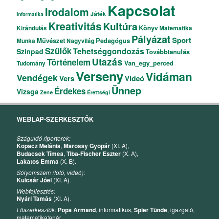
Kapcsolat
Irodalom
Játék
Informatika
Kreativitás
Kultúra
Könyv
Kirándulás
Matematika
Pályázat
Sport
Művészet
Pedagógus
Munka
Nagyvilág
Szülők
Tehetséggondozás
Színpad
Továbbtanulás
Utazás
Történelem
Van_egy_perced
Tudomány
Verseny
Vidáman
Vendégek
Vers
Videó
Ünnep
Érdekes
Vizsga
Zene
Érettségi
WEBLAP-SZERKESZTŐK
Száguldó riporterek:
Kopacz Melánia
,
Marossy Gyopár
(XI. A),
Budacsek Tímea
,
Tiba-Fischer Eszter
(X. A),
Lakatos Emma
(X. B).
Sólyomszem (fotó, videó):
Kulcsár Jóel
(XI. A).
Webfejlesztés:
Nyári Tamás
(XI. A).
Főszerkesztők:
Popa Armand
, informatikus,
Spier Tünde
, igazgató,
matematikatanár