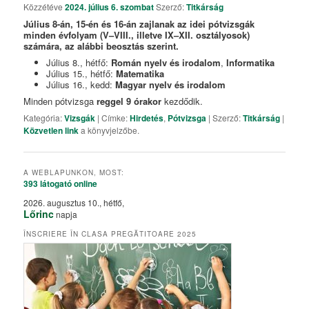
Közzétéve
2024. július 6. szombat
Szerző:
Titkárság
Július 8-án, 15-én és 16-án zajlanak az idei pótvizsgák
minden évfolyam (V–VIII., illetve IX–XII. osztályosok)
számára, az alábbi beosztás szerint.
Július 8., hétfő:
Román nyelv és irodalom
,
Informatika
Július 15., hétfő:
Matematika
Július 16., kedd:
Magyar nyelv és irodalom
Minden pótvizsga
reggel 9 órakor
kezdődik.
Kategória:
Vizsgák
| Címke:
Hirdetés
,
Pótvizsga
| Szerző:
Titkárság
|
Közvetlen link
a könyvjelzőbe.
A WEBLAPUNKON, MOST:
393 látogató
online
2026. augusztus 10., hétfő,
Lőrinc
napja
ÎNSCRIERE ÎN CLASA PREGĂTITOARE 2025