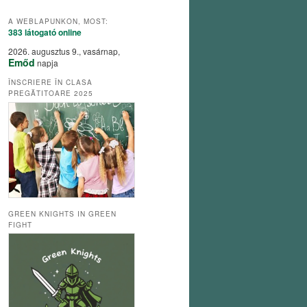
A WEBLAPUNKON, MOST:
383 látogató
online
2026. augusztus 9., vasárnap,
Emőd
napja
ÎNSCRIERE ÎN CLASA
PREGĂTITOARE 2025
GREEN KNIGHTS IN GREEN
FIGHT