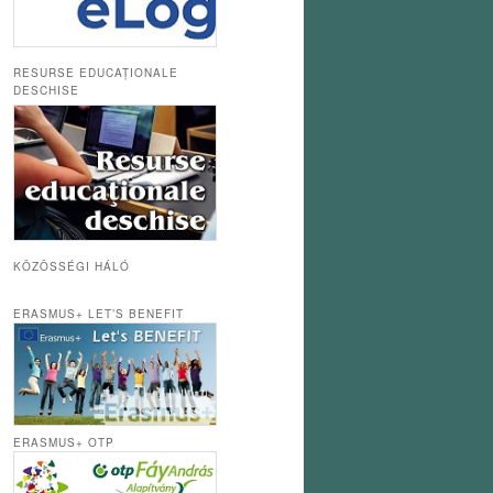
RESURSE EDUCAȚIONALE
DESCHISE
KÖZÖSSÉGI HÁLÓ
ERASMUS+ LET’S BENEFIT
ERASMUS+ OTP