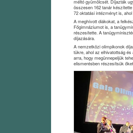
méltó gyümölcsét. Díjazták ugy
összesen 162 tanár készítette 
72 oktatási intézményt is, ahol
A meghívott diákokat, a felkés
Főgimnáziumot is, a tanügymini
részesítette. A tanügyminisztér
díjazására.
A nemzetközi olimpikonok díj
tükre, ahol az elhivatottság é
arra, hogy megünnepeljük tehet
elismerésben részesítsük őket