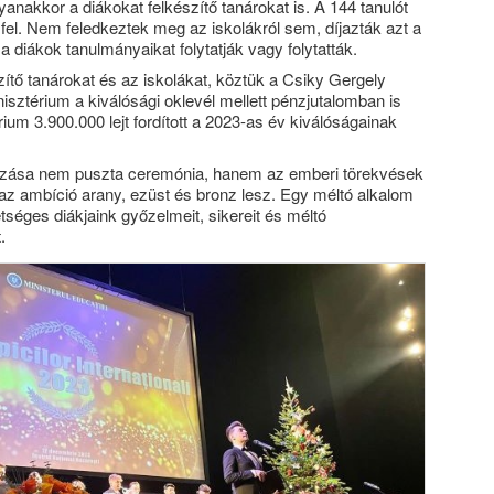
anakkor a diákokat felkészítő tanárokat is. A 144 tanulót
fel. Nem feledkeztek meg az iskolákról sem, díjazták azt a
 a diákok tanulmányaikat folytatják vagy folytatták.
zítő tanárokat és az iskolákat, köztük a Csiky Gergely
sztérium a kiválósági oklevél mellett pénzjutalomban is
ium 3.900.000 lejt fordított a 2023-as év kiválóságainak
azása nem puszta ceremónia, hanem az emberi törekvések
s az ambíció arany, ezüst és bronz lesz. Egy méltó alkalom
séges diákjaink győzelmeit, sikereit és méltó
.