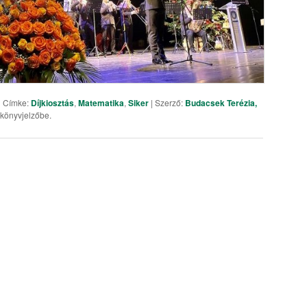
| Címke:
Díjkiosztás
,
Matematika
,
Siker
| Szerző:
Budacsek Terézia,
 könyvjelzőbe.