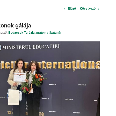
Bejegyzés navigáció
←
Előző
Következő
→
onok gálája
zerző:
Budacsek Terézia, matematikatanár