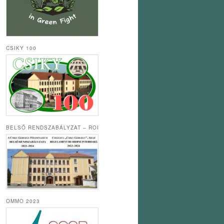
CSIKY 100
BELSŐ RENDSZABÁLYZAT – ROI
OMMO 2023