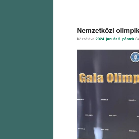
Nemzetközi olimpik
Közzétéve
2024. január 5. péntek
S