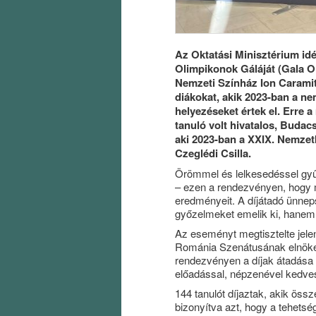
Az Oktatási Minisztérium id
Olimpikonok Gáláját (Gala Ol
Nemzeti Színház Ion Caramit
diákokat, akik 2023-ban a n
helyezéseket értek el. Erre
tanuló volt hivatalos, Budac
aki 2023-ban a XXIX. Nemzetk
Czeglédi Csilla.
Örömmel és lelkesedéssel gyű
– ezen a rendezvényen, hogy 
eredményeit. A díjátadó ünnep
győzelmeket emelik ki, hanem 
Az eseményt megtisztelte jelen
Románia Szenátusának elnöke,
rendezvényen a díjak átadása
előadással, népzenével kedve
144 tanulót díjaztak, akik öss
bizonyítva azt, hogy a tehetsé