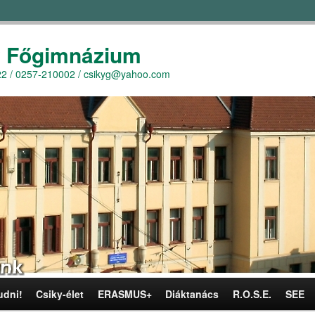
y Főgimnázium
r. 22 / 0257-210002 / csikyg@yahoo.com
udni!
Csiky-élet
ERASMUS+
Diáktanács
R.O.S.E.
SEE
omra