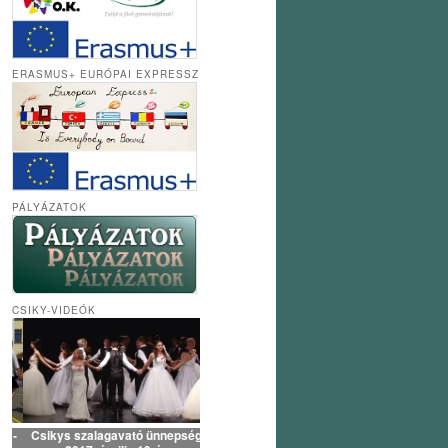
ERASMUS+ EURÓPAI EXPRESSZ
PÁLYÁZATOK
CSIKY-VIDEÓK
Csikys szalagavató ünnepség