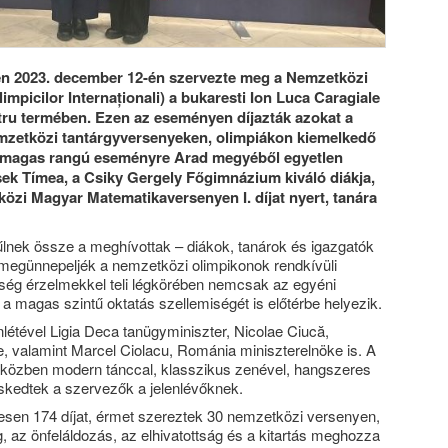
én 2023. december 12-én szervezte meg a Nemzetközi
impicilor Internaționali) a bukaresti Ion Luca Caragiale
ru termében. Ezen az eseményen díjazták azokat a
emzetközi tantárgyversenyeken, olimpiákon kiemelkedő
 a magas rangú eseményre Arad megyéből egyetlen
sek Tímea, a Csiky Gergely Főgimnázium kiváló diákja,
özi Magyar Matematikaversenyen I. díjat nyert, tanára
lnek össze a meghívottak – diákok, tanárok és igazgatók
megünnepeljék a nemzetközi olimpikonok rendkívüli
ség érzelmekkel teli légkörében nemcsak az egyéni
a magas szintű oktatás szellemiségét is előtérbe helyezik.
létével Ligia Deca tanügyminiszter, Nicolae Ciucă,
 valamint Marcel Ciolacu, Románia miniszterelnöke is. A
 közben modern tánccal, klasszikus zenével, hangszeres
skedtek a szervezők a jelenlévőknek.
zesen 174 díjat, érmet szereztek 30 nemzetközi versenyen,
g, az önfeláldozás, az elhivatottság és a kitartás meghozza