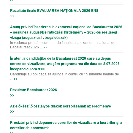
Rezultate finale EVALUAREA NAȚIONALĂ 2026 EN8
>>
Anunț privind înscrierea la examenul național de Bacalaureat 2026
– sesiunea august/Beiratkozási hirdetmény – 2026-ös érettségi
vizsga (augusztusi vizsgaidőszak)
În vederea preluării cererilor de înscriere la examenul național de
Bacalaureat 2026 …
>>
În atenția candidaților de la Bacalaureat 2026 care au depus
cerere de vizualizare, atașăm programarea din data de 8.07.2026
începând cu ora 9:00
Candidații au obligația să ajungă în centru cu 15 minunte înainte de
…
>>
Rezultate Bacalaureat 2026
>>
Az előkészítő osztályos diákok sorsolásának az eredmenye
>>
Precizǎri privind depunerea cererilor de vizualizare a lucrǎrilor şi a
cererilor de contestație
>>