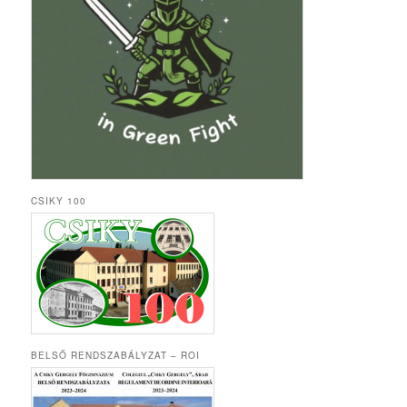
CSIKY 100
BELSŐ RENDSZABÁLYZAT – ROI