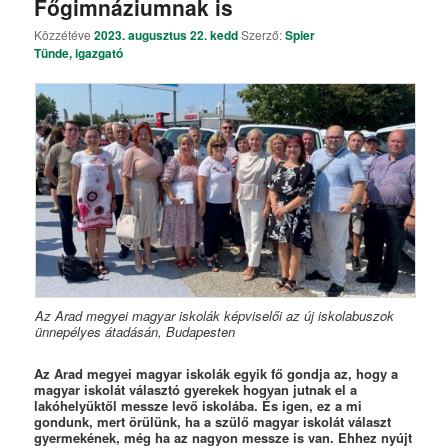
Főgimnáziumnak is
Közzétéve
2023. augusztus 22. kedd
Szerző:
Spier
Tünde, igazgató
Az Arad megyei magyar iskolák képviselői az új iskolabuszok
ünnepélyes átadásán, Budapesten
Az Arad megyei magyar iskolák egyik fő gondja az, hogy a
magyar iskolát választó gyerekek hogyan jutnak el a
lakóhelyüktől messze levő iskolába. És igen, ez a mi
gondunk, mert örülünk, ha a szülő magyar iskolát választ
gyermekének, még ha az nagyon messze is van. Ehhez nyújt