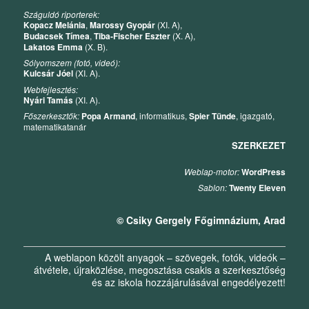
Száguldó riporterek:
Kopacz Melánia
,
Marossy Gyopár
(XI. A),
Budacsek Tímea
,
Tiba-Fischer Eszter
(X. A),
Lakatos Emma
(X. B).
Sólyomszem (fotó, videó):
Kulcsár Jóel
(XI. A).
Webfejlesztés:
Nyári Tamás
(XI. A).
Főszerkesztők:
Popa Armand
, informatikus,
Spier Tünde
, igazgató,
matematikatanár
SZERKEZET
Weblap-motor:
WordPress
Sablon:
Twenty Eleven
© Csiky Gergely Főgimnázium, Arad
A weblapon közölt anyagok – szövegek, fotók, videók –
átvétele, újraközlése, megosztása csakis a szerkesztőség
és az iskola hozzájárulásával engedélyezett!