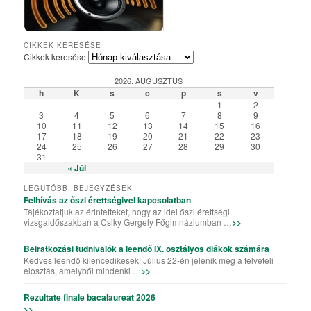
Csiky Gergely Főgimnázium – Iskolabemutató diákszemmel
A Csiky énekkarának templomi és szabadtéri fellépései
Algyógyi hétvégén szelfiző ötödikesek és hatodikosok
Vallásos örökségünk – kiállítás a könyvtárteremben
Elemisták játékos sporttevékenysége (Erasmus+)
„Gyere a Csikybe!” – kisfilm diákoktól diákoknak
Aradi „kincsvadászaton” a megye nyolcadikosai
Túl a színfalakon – portréfilm Tapasztó Ernőről
Röplabda-siker a kolozsvári Sportolimpián
„Aranyhaj” – a XI. A farsangi kiadásában
A karácsony, ahogy a VII. B-sek látják
Iskolai tehetséggondozás a Csikyben
Csiky – A mi iskolánk (filmelőzetes)
Karaoke!!! (Aligazgatói segédlettel)
Karácsonyi flashmob a Csikyben
Húsvéti flashmob a Csikyben
A X. A kalandjai a parlagfűvel
Apróval az apróságokért!
Csiky – A mi iskolánk
Gólyahét a Csikyben
Gólya7 2016
Mikulásjárás a Csikyben és a Kincskereső Óvodában
CIKKEK KERESÉSE
Cikkek keresése
2026. AUGUSZTUS
h
K
s
c
p
s
v
1
2
3
4
5
6
7
8
9
10
11
12
13
14
15
16
17
18
19
20
21
22
23
24
25
26
27
28
29
30
31
« Júl
LEGUTÓBBI BEJEGYZÉSEK
Felhívás az őszi érettségivel kapcsolatban
Tájékoztatjuk az érintetteket, hogy az idei őszi érettségi
vizsgaidőszakban a Csiky Gergely Főgimnáziumban …
>>
Beiratkozási tudnivalók a leendő IX. osztályos diákok számára
Kedves leendő kilencedikesek! Július 22-én jelenik meg a felvételi
elosztás, amelyből mindenki …
>>
Rezultate finale bacalaureat 2026
>>