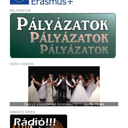
PÁLYÁZATOK
CSIKY-VIDEÓK
Csikys szalagavató ünnepség 2017. április 19-én
HANGOS HÍREK