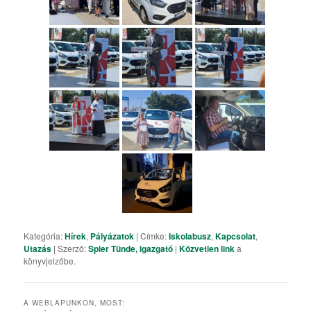
Kategória:
Hírek
,
Pályázatok
| Címke:
Iskolabusz
,
Kapcsolat
,
Utazás
| Szerző:
Spier Tünde, igazgató
|
Közvetlen link
a
könyvjelzőbe.
A WEBLAPUNKON, MOST: