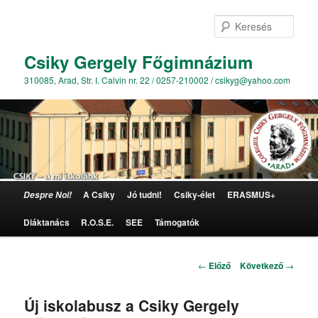
Kere
Csiky Gergely Főgimnázium
310085, Arad, Str. I. Calvin nr. 22 / 0257-210002 / csikyg@yahoo.com
Főmenü
A Csiky
Jó tudni!
Csiky-élet
ERASMUS+
Despre Noi!
Tovább az elsődleges tartalomra
Diáktanács
R.O.S.E.
SEE
Támogatók
Bejegyzés navigáció
←
Előző
Következő
→
Új iskolabusz a Csiky Gergely