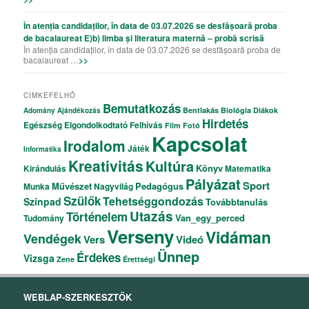
În atenția candidaților, în data de 03.07.2026 se desfășoară proba
de bacalaureat E)b) limba și literatura maternă – probă scrisă
În atenția candidaților, în data de 03.07.2026 se desfășoară proba de
bacalaureat …
>>
CIMKEFELHŐ
Bemutatkozás
Bentlakás
Biológia
Diákok
Adomány
Ajándékozás
Hirdetés
Egészség
Elgondolkodtató
Felhívás
Film
Fotó
Kapcsolat
Irodalom
Játék
Informatika
Kreativitás
Kultúra
Könyv
Kirándulás
Matematika
Pályázat
Sport
Művészet
Pedagógus
Munka
Nagyvilág
Szülők
Tehetséggondozás
Színpad
Továbbtanulás
Utazás
Történelem
Van_egy_perced
Tudomány
Verseny
Vidáman
Vendégek
Vers
Videó
Ünnep
Érdekes
Vizsga
Zene
Érettségi
WEBLAP-SZERKESZTŐK