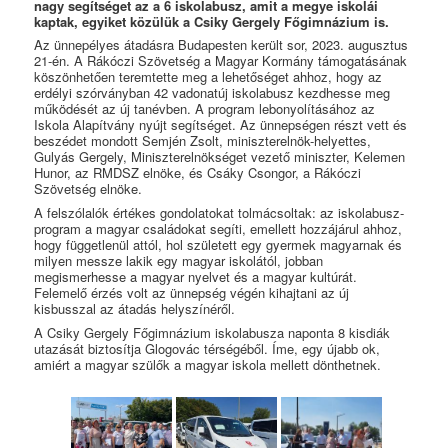
nagy segítséget az a 6 iskolabusz, amit a megye iskolái
kaptak, egyiket közülük a Csiky Gergely Főgimnázium is.
Az ünnepélyes átadásra Budapesten került sor, 2023. augusztus
21-én. A Rákóczi Szövetség a Magyar Kormány támogatásának
köszönhetően teremtette meg a lehetőséget ahhoz, hogy az
erdélyi szórványban 42 vadonatúj iskolabusz kezdhesse meg
működését az új tanévben. A program lebonyolításához az
Iskola Alapítvány nyújt segítséget. Az ünnepségen részt vett és
beszédet mondott Semjén Zsolt, miniszterelnök-helyettes,
Gulyás Gergely, Miniszterelnökséget vezető miniszter, Kelemen
Hunor, az RMDSZ elnöke, és Csáky Csongor, a Rákóczi
Szövetség elnöke.
A felszólalók értékes gondolatokat tolmácsoltak: az iskolabusz-
program a magyar családokat segíti, emellett hozzájárul ahhoz,
hogy függetlenül attól, hol született egy gyermek magyarnak és
milyen messze lakik egy magyar iskolától, jobban
megismerhesse a magyar nyelvet és a magyar kultúrát.
Felemelő érzés volt az ünnepség végén kihajtani az új
kisbusszal az átadás helyszínéről.
A Csiky Gergely Főgimnázium iskolabusza naponta 8 kisdiák
utazását biztosítja Glogovác térségéből. Íme, egy újabb ok,
amiért a magyar szülők a magyar iskola mellett dönthetnek.