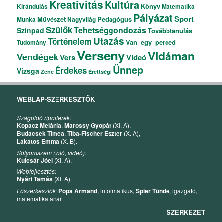
Kreativitás
Kultúra
Könyv
Kirándulás
Matematika
Pályázat
Sport
Művészet
Pedagógus
Munka
Nagyvilág
Szülők
Tehetséggondozás
Színpad
Továbbtanulás
Utazás
Történelem
Van_egy_perced
Tudomány
Verseny
Vidáman
Vendégek
Vers
Videó
Ünnep
Érdekes
Vizsga
Zene
Érettségi
WEBLAP-SZERKESZTŐK
Száguldó riporterek:
Kopacz Melánia
,
Marossy Gyopár
(XI. A),
Budacsek Tímea
,
Tiba-Fischer Eszter
(X. A),
Lakatos Emma
(X. B).
Sólyomszem (fotó, videó):
Kulcsár Jóel
(XI. A).
Webfejlesztés:
Nyári Tamás
(XI. A).
Főszerkesztők:
Popa Armand
, informatikus,
Spier Tünde
, igazgató,
matematikatanár
SZERKEZET