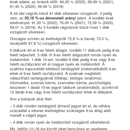
évek adatai, az óvások előtt: 84,00 % (2022), 69,09 % (2021),
61,40 % (2020), 56,06 % (2019).
A 44 idei végzős közül 41 diák sikeresen vizsgázott, 3 pedig
nem, ez
93,18 %-os átmeneteli arány
t jelent. A korábbi évek
eredményei: 91,30 % (2022), 76,00 % (2021), 72,09 % (2020),
59,01 % (2019). Az 5 korábbi végzősünk közül most 1 diák
vizsgázott sikeresen.
Országos szinten az érettségizők 72,8 %-a (tavaly 73,3 %,
tavalyelőtt 67,8 %) vizsgázott sikeresen.
5 diákunk ért el 9-es feletti átlagot, további 11 diákunk pedig 8-as
felett teljesített. 3 diák írt 9-es feletti dolgozatot román nyelv és
irodalomból. 1 diák 10-est, további 9 diák pedig 9-es vagy 9-es
feletti osztályzatot ért el magyar nyelv és irodalomból. A
szakhoz kapcsolódó kötelező tantárgyból (matematikából) 4-en
értek el 9-es feletti osztályzatot. A szaknak megfelelő
választható tantárgyaknál (földrajz, biológia /anatómia/,
informatika, szerves kémia, szervetlen kémia, pszichológia)
összesen 1 darab 10-es jegyet találunk (anatómiából), azonkívül
12 darab 9-es vagy 9-es feletti osztályzatot értek el diákjaink.
Ami a bukások okát illeti:
– 3 diák minden tantárgyból átmenő jegyet ért el, de néhány
századdal a sikeres érettségihez szükséges 6-os átlag alatt
maradt a végső jegye;
– 4 diák román nyelv és irodalomból vizsgázott sikertelenül.
Ma, hétfőn 12–18 óra között lehet benyújtani az esetleges