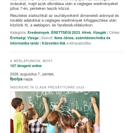
óvásokat, majd azok elbírálása után a végleges eredményeket
július 7-én, pénteken teszik közzé.
Részletes statisztikát az osztályonkénti átmeneteli aránnyal és
további adatokkal a végleges eredmények kifüggesztése után
közlünk itt, a weblapon, és facebook-oldalunkon.
Kategória:
Eredmények
,
ÉRETTSÉGI 2023
,
Hírek
,
Vizsgák
| Címke:
Érettségi
,
Vizsga
| Szerző:
Ilona János, számítástechnika és
informatika tanár
|
Közvetlen link
a könyvjelzőbe.
A WEBLAPUNKON, MOST:
167 látogató
online
2026. augusztus 7., péntek,
Ibolya
napja
ÎNSCRIERE ÎN CLASA PREGĂTITOARE 2025