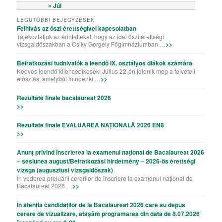
« Júl
LEGUTÓBBI BEJEGYZÉSEK
Felhívás az őszi érettségivel kapcsolatban
Tájékoztatjuk az érintetteket, hogy az idei őszi érettségi
vizsgaidőszakban a Csiky Gergely Főgimnáziumban …
>>
Beiratkozási tudnivalók a leendő IX. osztályos diákok számára
Kedves leendő kilencedikesek! Július 22-én jelenik meg a felvételi
elosztás, amelyből mindenki …
>>
Rezultate finale bacalaureat 2026
>>
Rezultate finale EVALUAREA NAȚIONALĂ 2026 EN8
>>
Anunț privind înscrierea la examenul național de Bacalaureat 2026
– sesiunea august/Beiratkozási hirdetmény – 2026-ös érettségi
vizsga (augusztusi vizsgaidőszak)
În vederea preluării cererilor de înscriere la examenul național de
Bacalaureat 2026 …
>>
În atenția candidaților de la Bacalaureat 2026 care au depus
cerere de vizualizare, atașăm programarea din data de 8.07.2026