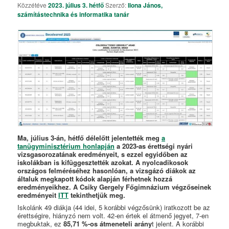
Közzétéve
2023. július 3. hétfő
Szerző:
Ilona János,
számítástechnika és informatika tanár
Ma, július 3-án, hétfő délelőtt jelentették meg
a
tanügyminisztérium honlapján
a 2023-as érettségi nyári
vizsgasorozatának eredményeit, s ezzel egyidőben az
iskolákban is kifüggesztették azokat. A nyolcadikosok
országos felméréséhez hasonlóan, a vizsgázó diákok az
általuk megkapott kódok alapján férhetnek hozzá
eredményeikhez. A Csiky Gergely Főgimnázium végzőseinek
eredményeit
ITT
tekinthetjük meg.
Iskolánk 49 diákja (44 idei, 5 korábbi végzősünk) iratkozott be az
érettségire, hiányzó nem volt. 42-en értek el átmenő jegyet, 7-en
megbuktak, ez
85,71 %-os átmeneteli arány
t jelent. A korábbi