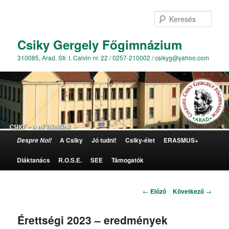
Kere
Csiky Gergely Főgimnázium
310085, Arad, Str. I. Calvin nr. 22 / 0257-210002 / csikyg@yahoo.com
Főmenü
A Csiky
Jó tudni!
Csiky-élet
ERASMUS+
Despre Noi!
Tovább az elsődleges tartalomra
Diáktanács
R.O.S.E.
SEE
Támogatók
Bejegyzés navigáció
←
Előző
Következő
→
Érettségi 2023 – eredmények