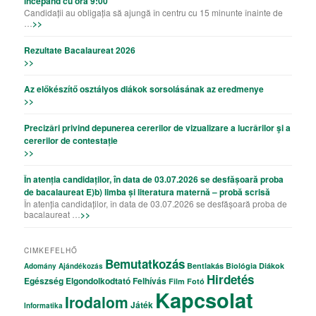
începând cu ora 9:00
Candidații au obligația să ajungă în centru cu 15 minunte înainte de
…
>>
Rezultate Bacalaureat 2026
>>
Az előkészítő osztályos diákok sorsolásának az eredmenye
>>
Precizǎri privind depunerea cererilor de vizualizare a lucrǎrilor şi a
cererilor de contestație
>>
În atenția candidaților, în data de 03.07.2026 se desfășoară proba
de bacalaureat E)b) limba și literatura maternă – probă scrisă
În atenția candidaților, în data de 03.07.2026 se desfășoară proba de
bacalaureat …
>>
CIMKEFELHŐ
Bemutatkozás
Bentlakás
Biológia
Diákok
Adomány
Ajándékozás
Hirdetés
Egészség
Elgondolkodtató
Felhívás
Film
Fotó
Kapcsolat
Irodalom
Játék
Informatika