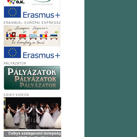
ERASMUS+ EURÓPAI EXPRESSZ
PÁLYÁZATOK
CSIKY-VIDEÓK
Csikys szalagavató ünnepség