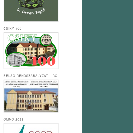
CSIKY 100
BELSŐ RENDSZABÁLYZAT – ROI
OMMO 2023