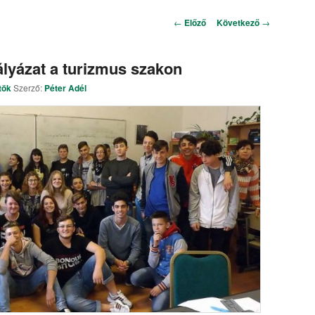
Bejegyzés navigáció
←
Előző
Következő
→
yázat a turizmus szakon
tök
Szerző:
Péter Adél