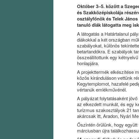
Október 3–5. között a Szeg
és Szakközépiskolája részér
osztályfőnök és Telek János
tanuló diák látogatta meg is
A látogatás a Határtalanul pály
diákokkal a két országban mű
szabályokat, különös tekintett
betartandókra. E szabályok t
összeállítottunk egy kétnyelvű
honlapjára.
A projekttermék elkészítése mel
közös kiránduláson vettünk ré
Kegytemplomot, hazafelé pedi
vértanúk emlékművénél.
A pályázat folytatásaként jövő
az elkezdett munkát, és egy ké
turizmus szakosztályok 21 tanu
akárcsak itt, Aradon, Nyári Mel
Őszintén örülünk, hogy együtt 
márciusban újra találkozhassu