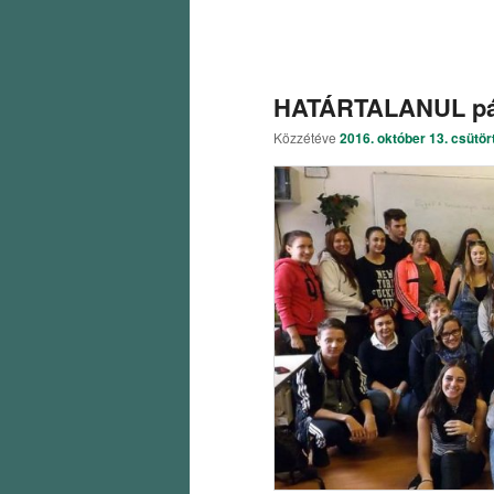
HATÁRTALANUL pál
Közzétéve
2016. október 13. csütör