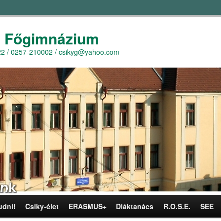
y Főgimnázium
r. 22 / 0257-210002 / csikyg@yahoo.com
udni!
Csiky-élet
ERASMUS+
Diáktanács
R.O.S.E.
SEE
omra