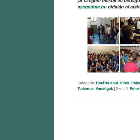
[A szegedi diákok és pedagó
szegedma.hu
oldalán olvash
Kategória:
Határtalanul
,
Hírek
,
Pály
Turizmus
,
Vendégek
| Szerző:
Péter