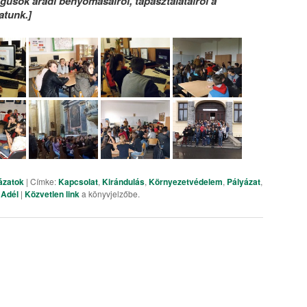
gusok aradi benyomásairól, tapasztalatairól a
atunk.]
ázatok
| Címke:
Kapcsolat
,
Kirándulás
,
Környezetvédelem
,
Pályázat
,
 Adél
|
Közvetlen link
a könyvjelzőbe.