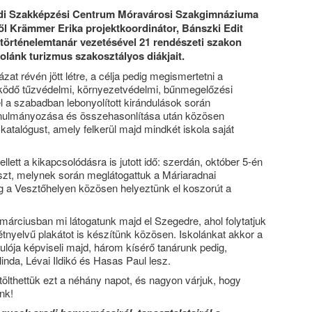
edi Szakképzési Centrum Móravárosi Szakgimnáziuma
ől Krämmer Erika projektkoordinátor, Bánszki Edit
 történelemtanár vezetésével 21 rendészeti szakon
kolánk turizmus szakosztályos diákjait.
ázat révén jött létre, a célja pedig megismertetni a
ködő tűzvédelmi, környezetvédelmi, bűnmegelőzési
el a szabadban lebonyolított kirándulások során
anulmányozása és összehasonlítása után közösen
 katalógust, amely felkerül majd mindkét iskola saját
lett a kikapcsolódásra is jutott idő: szerdán, október 5-én
szt, melynek során meglátogattuk a Máriaradnai
g a Vesztőhelyen közösen helyeztünk el koszorút a
 márciusban mi látogatunk majd el Szegedre, ahol folytatjuk
tnyelvű plakátot is készítünk közösen. Iskolánkat akkor a
lója képviseli majd, három kísérő tanárunk pedig,
inda, Lévai Ildikó és Hasas Paul lesz.
tölthettük ezt a néhány napot, és nagyon várjuk, hogy
nk!