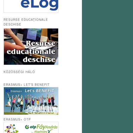
RESURSE EDUCAȚIONALE
DESCHISE
KÖZÖSSÉGI HÁLÓ
ERASMUS+ LET’S BENEFIT
ERASMUS+ OTP