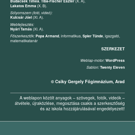
Budacsek Tímea
,
Tiba-Fischer Eszter
(X. A),
Lakatos Emma
(X. B).
Sólyomszem (fotó, videó):
Kulcsár Jóel
(XI. A).
Webfejlesztés:
Nyári Tamás
(XI. A).
Főszerkesztők:
Popa Armand
, informatikus,
Spier Tünde
, igazgató,
matematikatanár
SZERKEZET
Weblap-motor:
WordPress
Sablon:
Twenty Eleven
© Csiky Gergely Főgimnázium, Arad
A weblapon közölt anyagok – szövegek, fotók, videók –
átvétele, újraközlése, megosztása csakis a szerkesztőség
és az iskola hozzájárulásával engedélyezett!