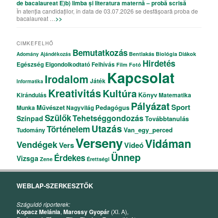
de bacalaureat E)b) limba și literatura maternă – probă scrisă
În atenția candidaților, în data de 03.07.2026 se desfășoară proba de
bacalaureat …
>>
CIMKEFELHŐ
Bemutatkozás
Bentlakás
Biológia
Diákok
Adomány
Ajándékozás
Hirdetés
Egészség
Elgondolkodtató
Felhívás
Film
Fotó
Kapcsolat
Irodalom
Játék
Informatika
Kreativitás
Kultúra
Könyv
Kirándulás
Matematika
Pályázat
Sport
Művészet
Pedagógus
Munka
Nagyvilág
Szülők
Tehetséggondozás
Színpad
Továbbtanulás
Utazás
Történelem
Van_egy_perced
Tudomány
Verseny
Vidáman
Vendégek
Vers
Videó
Ünnep
Érdekes
Vizsga
Zene
Érettségi
WEBLAP-SZERKESZTŐK
Száguldó riporterek:
Kopacz Melánia
,
Marossy Gyopár
(XI. A),