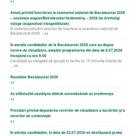
>>
Anunț privind înscrierea la examenul național de Bacalaureat 2026
– sesiunea august/Beiratkozási hirdetmény – 2026-ös érettségi
vizsga (augusztusi vizsgaidőszak)
În vederea preluării cererilor de înscriere la examenul național de
Bacalaureat 2026 …
>>
În atenția candidaților de la Bacalaureat 2026 care au depus
cerere de vizualizare, atașăm programarea din data de 8.07.2026
începând cu ora 9:00
Candidații au obligația să ajungă în centru cu 15 minunte înainte de
…
>>
Rezultate Bacalaureat 2026
>>
Az előkészítő osztályos diákok sorsolásának az eredmenye
>>
Precizǎri privind depunerea cererilor de vizualizare a lucrǎrilor şi a
cererilor de contestație
>>
În atenția candidaților, în data de 03.07.2026 se desfășoară proba