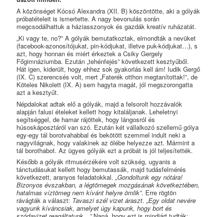
A közönséget Kócsó Alexandra (XII. B) köszöntötte, aki a gólyák
próbatételeit is ismertette. A nagy bevonulás során
megcsodálhattuk a háziasszonyok és gazdák kreatív ruházatát.
„Ki vagy te, no?” A gólyák bemutatkoztak, elmondták a nevüket
(facebook-azonosítójukat, pin-kódjukat, illetve puk-kódjukat…), s
azt, hogy honnan és miért érkeztek a Csiky Gergely
Főgimnáziumba. Ezután „tehénfejés” következett kesztyűből.
Hát igen, kiderült, hogy ehhez sok gyakorlás kell ám! Iudik Gergő
(IX. C) szerencsés volt, mert „Faterék otthon megtanítottak!”, de
Köteles Nikolett (IX. A) sem hagyta magát, jól megszorongatta
azt a kesztyűt.
Népdalokat adtak elő a gólyák, majd a felsorolt hozzávalók
alapján falusi ételeket kellett hogy kitaláljanak. Leheletnyi
segítséggel, de hamar rájöttek, hogy lángosról és
húsoskáposztáról van szó. Ezután két vállalkozó szellemű gólya
egy-egy tál borotvahabbal és bekötött szemmel indult neki a
nagyvilágnak, hogy valakinek az ölébe helyezze azt. Mármint a
tál borothabot. Az ügyes gólyák ezt a próbát is jól teljesítették.
Később a gólyák ritmusérzékére volt szükség, ugyanis a
tánctudásukat kellett hogy bemutassák, majd tudásfelmérés
következett, aranyos feladatokkal.
„Gondoltunk egy nótára!
Bizonyos évszakban, a légtömegek mozgásának következtében,
hatalmas víztömeg nem kívánt helyre ömlik”
. Erre rögtön
rávágták a választ:
Tavaszi szél vizet áraszt
.
„Egy oldat nevére
vagyunk kíváncsiak, amelyet úgy kapunk, hogy bort és
szódavizet reagáltatunk…”
Naná, hogy ezt is mindjárt tudták: