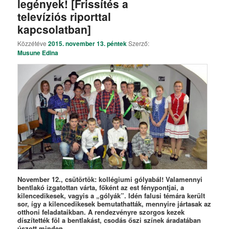
legények! [Frissítés a
televíziós riporttal
kapcsolatban]
Közzétéve
2015. november 13. péntek
Szerző:
Musune Edina
November 12., csütörtök: kollégiumi gólyabál! Valamennyi
bentlakó izgatottan várta, főként az est fénypontjai, a
kilencedikesek, vagyis a „gólyák”. Idén falusi témára került
sor, így a kilencedikesek bemutathatták, mennyire jártasak az
otthoni feladataikban. A rendezvényre szorgos kezek
díszítették föl a bentlakást, csodás őszi színek áradatában
úszott minden.