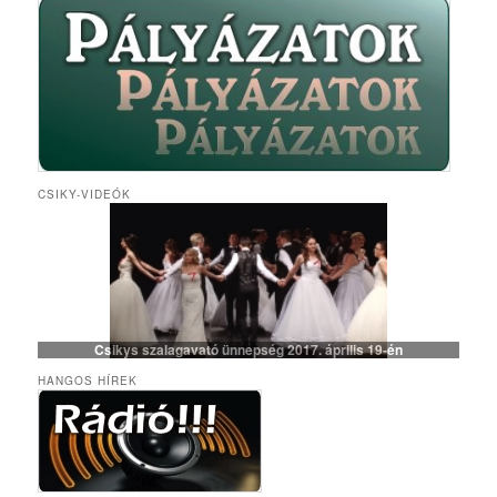
CSIKY-VIDEÓK
Csikys szalagavató ünnepség 2017. április 19-én
HANGOS HÍREK