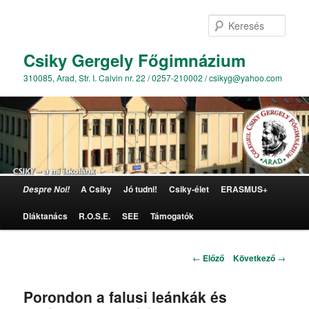
Kere
Csiky Gergely Főgimnázium
310085, Arad, Str. I. Calvin nr. 22 / 0257-210002 / csikyg@yahoo.com
Főmenü
A Csiky
Jó tudni!
Csiky-élet
ERASMUS+
Despre Noi!
Tovább az elsődleges tartalomra
Diáktanács
R.O.S.E.
SEE
Támogatók
Bejegyzés navigáció
←
Előző
Következő
→
Porondon a falusi leánkák és