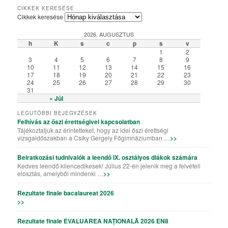
Csiky Gergely Főgimnázium – Iskolabemutató diákszemmel
A Csiky énekkarának templomi és szabadtéri fellépései
Algyógyi hétvégén szelfiző ötödikesek és hatodikosok
Vallásos örökségünk – kiállítás a könyvtárteremben
Elemisták játékos sporttevékenysége (Erasmus+)
„Gyere a Csikybe!” – kisfilm diákoktól diákoknak
Aradi „kincsvadászaton” a megye nyolcadikosai
Túl a színfalakon – portréfilm Tapasztó Ernőről
Röplabda-siker a kolozsvári Sportolimpián
„Aranyhaj” – a XI. A farsangi kiadásában
A karácsony, ahogy a VII. B-sek látják
Iskolai tehetséggondozás a Csikyben
Csiky – A mi iskolánk (filmelőzetes)
Karaoke!!! (Aligazgatói segédlettel)
Karácsonyi flashmob a Csikyben
Húsvéti flashmob a Csikyben
A X. A kalandjai a parlagfűvel
Apróval az apróságokért!
Csiky – A mi iskolánk
Gólyahét a Csikyben
Gólya7 2016
Mikulásjárás a Csikyben és a Kincskereső Óvodában
CIKKEK KERESÉSE
Cikkek keresése
2026. AUGUSZTUS
h
K
s
c
p
s
v
1
2
3
4
5
6
7
8
9
10
11
12
13
14
15
16
17
18
19
20
21
22
23
24
25
26
27
28
29
30
31
« Júl
LEGUTÓBBI BEJEGYZÉSEK
Felhívás az őszi érettségivel kapcsolatban
Tájékoztatjuk az érintetteket, hogy az idei őszi érettségi
vizsgaidőszakban a Csiky Gergely Főgimnáziumban …
>>
Beiratkozási tudnivalók a leendő IX. osztályos diákok számára
Kedves leendő kilencedikesek! Július 22-én jelenik meg a felvételi
elosztás, amelyből mindenki …
>>
Rezultate finale bacalaureat 2026
>>
Rezultate finale EVALUAREA NAȚIONALĂ 2026 EN8