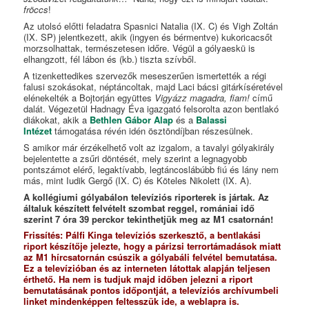
fröccs
!
Az utolsó előtti feladatra Spasnici Natalia (IX. C) és Vigh Zoltán
(IX. SP) jelentkezett, akik (ingyen és bérmentve) kukoricacsőt
morzsolhattak, természetesen időre. Végül a gólyaeskü is
elhangzott, fél lábon és (kb.) tiszta szívből.
A tizenkettedikes szervezők meseszerűen ismertették a régi
falusi szokásokat, néptáncoltak, majd Laci bácsi gitárkíséretével
elénekelték a Bojtorján együttes
Vigyázz magadra, fiam!
című
dalát. Végezetül Hadnagy Éva igazgató felsorolta azon bentlakó
diákokat, akik a
Bethlen Gábor Alap
és a
Balassi
Intézet
támogatása révén idén ösztöndíjban részesülnek.
S amikor már érzékelhető volt az izgalom, a tavalyi gólyakirály
bejelentette a zsűri döntését, mely szerint a legnagyobb
pontszámot elérő, legaktívabb, legtáncoslábúbb fiú és lány nem
más, mint Iudik Gergő (IX. C) és Köteles Nikolett (IX. A).
A kollégiumi gólyabálon televíziós riporterek is jártak. Az
általuk készített felvételt szombat reggel, romániai idő
szerint 7 óra 39 perckor tekinthetjük meg az M1 csatornán!
Frissítés:
Pálfi Kinga televíziós szerkesztő, a bentlakási
riport készítője jelezte, hogy a párizsi terrortámadások miatt
az M1 hírcsatornán csúszik a gólyabáli felvétel bemutatása.
Ez a televízióban és az interneten látottak alapján teljesen
érthető. Ha nem is tudjuk majd időben jelezni a riport
bemutatásának pontos időpontját, a televíziós archívumbeli
linket mindenképpen feltesszük ide, a weblapra is.