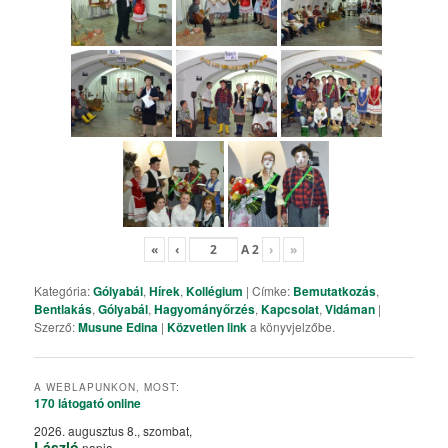
«
‹
A
2
›
»
Kategória:
Gólyabál
,
Hírek
,
Kollégium
| Címke:
Bemutatkozás
,
Bentlakás
,
Gólyabál
,
Hagyományőrzés
,
Kapcsolat
,
Vidáman
|
Szerző:
Musune Edina
|
Közvetlen link
a könyvjelzőbe.
A WEBLAPUNKON, MOST:
170 látogató
online
2026. augusztus 8., szombat,
László
napja