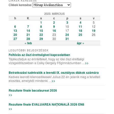
CIKKEK KERESÉSE
Cikkek keresése
2023. MÁRCIUS
h
K
s
c
p
s
v
1
2
3
4
5
6
7
8
9
10
11
12
13
14
15
16
17
18
19
20
21
22
23
24
25
26
27
28
29
30
31
« feb
ápr »
LEGUTÓBBI BEJEGYZÉSEK
Felhívás az őszi érettségivel kapcsolatban
Tájékoztatjuk az érintetteket, hogy az idei őszi érettségi
vizsgaidőszakban a Csiky Gergely Főgimnáziumban …
>>
Beiratkozási tudnivalók a leendő IX. osztályos diákok számára
Kedves leendő kilencedikesek! Július 22-én jelenik meg a felvételi
elosztás, amelyből mindenki …
>>
Rezultate finale bacalaureat 2026
>>
Rezultate finale EVALUAREA NAȚIONALĂ 2026 EN8
>>