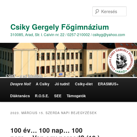
Kere
Csiky Gergely Főgimnázium
310085, Arad, Str. I. Calvin nr. 22 / 0257-210002 / csikyg@yahoo.com
Főmenü
A Csiky
Jó tudni!
Csiky-élet
ERASMUS+
Despre Noi!
Tovább az elsődleges tartalomra
Tovább a másodlagos tartalomra
Diáktanács
R.O.S.E.
SEE
Támogatók
2023. MÁRCIUS 15. SZERDA
NAPI BEJEGYZÉSEK
100 év… 100 nap… 100