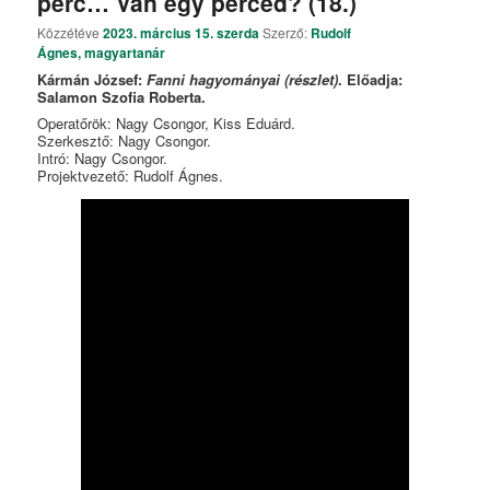
perc… Van egy perced? (18.)
Közzétéve
2023. március 15. szerda
Szerző:
Rudolf
Ágnes, magyartanár
Kármán József:
Fanni hagyományai (részlet)
. Előadja:
Salamon Szofia Roberta.
Operatőrök: Nagy Csongor, Kiss Eduárd.
Szerkesztő: Nagy Csongor.
Intró: Nagy Csongor.
Projektvezető: Rudolf Ágnes.