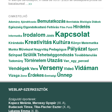
bacalaureat …
>>
CIMKEFELHŐ
Bemutatkozás
Bentlakás
Biológia
Diákok
Adomány
Ajándékozás
Hirdetés
Egészség
Elgondolkodtató
Felhívás
Film
Fotó
Kapcsolat
Irodalom
Játék
Informatika
Kreativitás
Kultúra
Könyv
Kirándulás
Matematika
Pályázat
Sport
Művészet
Pedagógus
Munka
Nagyvilág
Szülők
Tehetséggondozás
Színpad
Továbbtanulás
Utazás
Történelem
Van_egy_perced
Tudomány
Verseny
Vidáman
Vendégek
Vers
Videó
Ünnep
Érdekes
Vizsga
Zene
Érettségi
WEBLAP-SZERKESZTŐK
Száguldó riporterek:
Kopacz Melánia
,
Marossy Gyopár
(XI. A),
Budacsek Tímea
,
Tiba-Fischer Eszter
(X. A),
Lakatos Emma
(X. B).