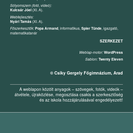
Sólyomszem (fotó, videó):
Kulcsár Jóel
(XI. A).
Webfejlesztés:
Nyári Tamás
(XI. A).
Főszerkesztők:
Popa Armand
, informatikus,
Spier Tünde
, igazgató,
matematikatanár
SZERKEZET
Weblap-motor:
WordPress
Sablon:
Twenty Eleven
© Csiky Gergely Főgimnázium, Arad
A weblapon közölt anyagok – szövegek, fotók, videók –
átvétele, újraközlése, megosztása csakis a szerkesztőség
és az iskola hozzájárulásával engedélyezett!