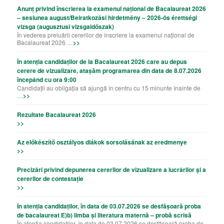
Anunț privind înscrierea la examenul național de Bacalaureat 2026
– sesiunea august/Beiratkozási hirdetmény – 2026-ös érettségi
vizsga (augusztusi vizsgaidőszak)
În vederea preluării cererilor de înscriere la examenul național de
Bacalaureat 2026 …
>>
În atenția candidaților de la Bacalaureat 2026 care au depus
cerere de vizualizare, atașăm programarea din data de 8.07.2026
începând cu ora 9:00
Candidații au obligația să ajungă în centru cu 15 minunte înainte de
…
>>
Rezultate Bacalaureat 2026
>>
Az előkészítő osztályos diákok sorsolásának az eredmenye
>>
Precizǎri privind depunerea cererilor de vizualizare a lucrǎrilor şi a
cererilor de contestație
>>
În atenția candidaților, în data de 03.07.2026 se desfășoară proba
de bacalaureat E)b) limba și literatura maternă – probă scrisă
În atenția candidaților, în data de 03.07.2026 se desfășoară proba de