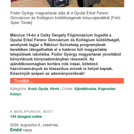
Fodor György magyartanár adja át a Gyulai Erkel Ferenc
Gimnázium és Kollégium küldöttségének könyvajándékát [Fotó:
Spier Tünde]
Március 14-én a Csiky Gergely Főgimnázium fogadta a
Gyulai Erkel Ferenc Gimnázium és Kollégium küldöttségét,
amelynek tagjai a Rákóczi Szövetség programjának
keretében látogathattak el a határon túli magyarlakta
települések iskoláiba. Fodor György magyartanár jóvoltából
könyvtárunk könyvadományban részesült. Az
ajándékcsomagban kortárs írók írásai, kötelező
háziolvasmányok és klasszikus művek is helyet kaptak.
Köszönjük szépen az adományozóknak!
Tovább…
Kategória:
Arad–Gyula
,
Hírek
|
Címke:
Ajándékozás
,
Kapcsolat
,
Könyv
A WEBLAPUNKON, MOST:
194 látogató
online
2026. augusztus 9., vasárnap,
Emőd
napja