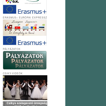
ERASMUS+ EURÓPAI EXPRESSZ
PÁLYÁZATOK
CSIKY-VIDEÓK
Csikys szalagavató ünnepség