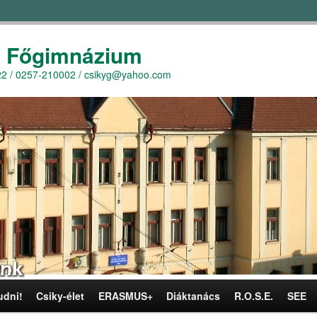
y Főgimnázium
r. 22 / 0257-210002 / csikyg@yahoo.com
udni!
Csiky-élet
ERASMUS+
Diáktanács
R.O.S.E.
SEE
omra
omra