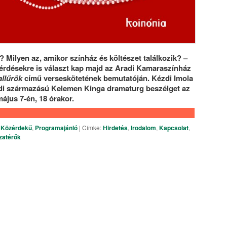
? Milyen az, amikor színház és költészet találkozik? –
érdésekre is választ kap majd az Aradi Kamaraszínház
allűrök
című verseskötetének bemutatóján. Kézdi Imola
adi származású Kelemen Kinga dramaturg beszélget az
ájus 7-én, 18 órakor.
,
Közérdekű
,
Programajánló
|
Címke:
Hirdetés
,
Irodalom
,
Kapcsolat
,
zatérők