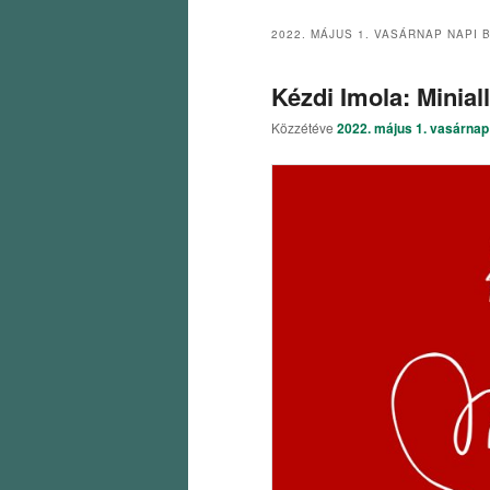
2022. MÁJUS 1. VASÁRNAP
NAPI 
Kézdi Imola: Minia
Közzétéve
2022. május 1. vasárnap