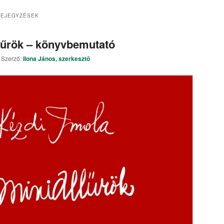
BEJEGYZÉSEK
llűrök – könyvbemutató
Szerző:
Ilona János, szerkesztő