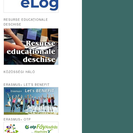
RESURSE EDUCAȚIONALE
DESCHISE
KÖZÖSSÉGI HÁLÓ
ERASMUS+ LET’S BENEFIT
ERASMUS+ OTP