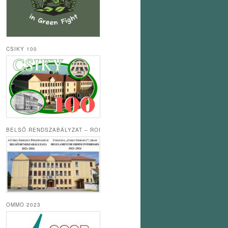
CSIKY 100
BELSŐ RENDSZABÁLYZAT – ROI
OMMO 2023