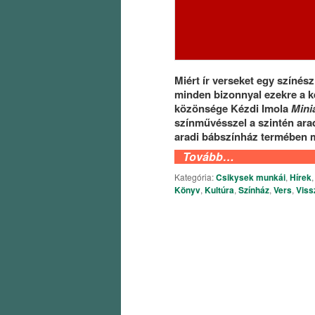
Miért ír verseket egy színész
minden bizonnyal ezekre a k
közönsége Kézdi Imola
Mini
színművésszel a szintén ar
aradi bábszínház termében m
Tovább…
Kategória:
Csikysek munkái
,
Hírek
Könyv
,
Kultúra
,
Színház
,
Vers
,
Viss