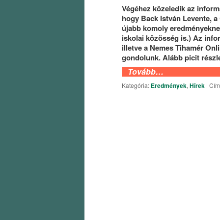
Végéhez közeledik az informa
hogy Back István Levente, a
újabb komoly eredményeknek
iskolai közösség is.) Az inf
illetve a Nemes Tihamér Onl
gondolunk. Alább picit rész
Tovább…
Kategória:
Eredmények
,
Hírek
|
Cím