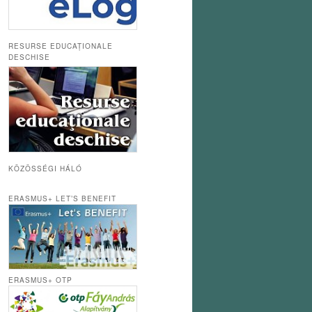
RESURSE EDUCAȚIONALE
DESCHISE
KÖZÖSSÉGI HÁLÓ
ERASMUS+ LET’S BENEFIT
ERASMUS+ OTP