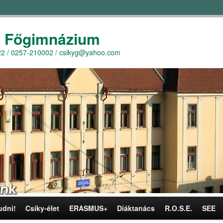
y Főgimnázium
r. 22 / 0257-210002 / csikyg@yahoo.com
udni!
Csiky-élet
ERASMUS+
Diáktanács
R.O.S.E.
SEE
omra
omra