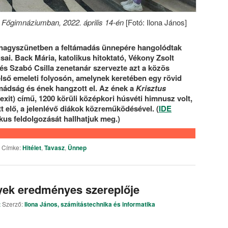
y Főgimnáziumban, 2022. április 14-én
[Fotó: Ilona János]
a nagyszünetben a feltámadás ünnepére hangolódtak
sai. Back Mária, katolikus hitoktató, Vékony Zsolt
 és Szabó Csilla zenetanár szervezte azt a közös
első emeleti folyosón, amelynek keretében egy rövid
imádság és ének hangzott el. Az ének a
Krisztus
exit) című, 1200 körüli középkori húsvéti himnusz volt,
tt elő, a jelenlévő diákok közreműködésével. (
IDE
ikus feldolgozását hallhatjuk meg.)
|
Címke:
Hitélet
,
Tavasz
,
Ünnep
yek eredményes szereplője
t
Szerző:
Ilona János, számítástechnika és informatika