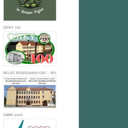
CSIKY 100
BELSŐ RENDSZABÁLYZAT – ROI
OMMO 2023