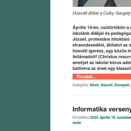
Húsvéti áhitat a Csiky Gergel
Április 14-én, csütörtökön 
iskolánk diákjai és pedagógu
József, protestáns hitoktató
elcsendesedést, áhitatot az 
húsvéti igerész, egy közös 
feltámadott!
(Christus resurr
amelyet az iskolai kórus ado
kattintva az ének egy klassz
Tovább…
Kategória:
Hírek
,
Húsvét
,
Ünnepek
Informatika versen
Közzétéve
2022. április 16. szomba
tanár