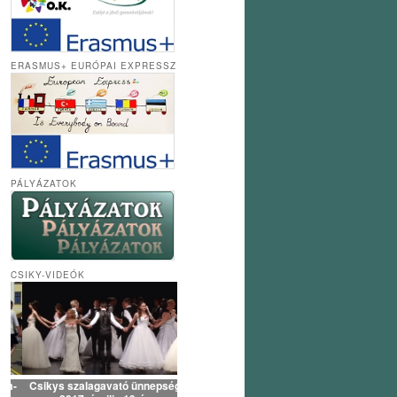
ERASMUS+ EURÓPAI EXPRESSZ
PÁLYÁZATOK
CSIKY-VIDEÓK
Csikys szalagavató ünnepség