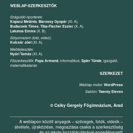
WEBLAP-SZERKESZTŐK
Száguldó riporterek:
Kopacz Melánia
,
Marossy Gyopár
(XI. A),
Budacsek Tímea
,
Tiba-Fischer Eszter
(X. A),
Lakatos Emma
(X. B).
Sólyomszem (fotó, videó):
Kulcsár Jóel
(XI. A).
Webfejlesztés:
Nyári Tamás
(XI. A).
Főszerkesztők:
Popa Armand
, informatikus,
Spier Tünde
, igazgató,
matematikatanár
SZERKEZET
Weblap-motor:
WordPress
Sablon:
Twenty Eleven
© Csiky Gergely Főgimnázium, Arad
A weblapon közölt anyagok – szövegek, fotók, videók –
átvétele, újraközlése, megosztása csakis a szerkesztőség
és az iskola hozzájárulásával engedélyezett!