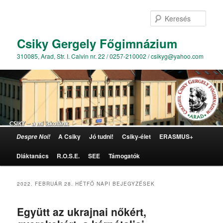
Kere
Csiky Gergely Főgimnázium
310085, Arad, Str. I. Calvin nr. 22 / 0257-210002 / csikyg@yahoo.com
Főmenü
A Csiky
Jó tudni!
Csiky-élet
ERASMUS+
Despre Noi!
Tovább az elsődleges tartalomra
Tovább a másodlagos tartalomra
Diáktanács
R.O.S.E.
SEE
Támogatók
2022. FEBRUÁR 28. HÉTFŐ
NAPI BEJEGYZÉSEK
Együtt az ukrajnai nőkért,