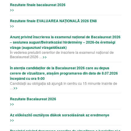
Rezultate finale bacalaureat 2026
>>
Rezultate finale EVALUAREA NAȚIONALĂ 2026 EN8
>>
Anunț privind înscrierea la examenul național de Bacalaureat 2026
– sesiunea august/Beiratkozási hirdetmény – 2026-ös érettségi
vizsga (augusztusi vizsgaidőszak)
În vederea preluării cererilor de înscriere la examenul național de
Bacalaureat 2026 …
>>
În atenția candidaților de la Bacalaureat 2026 care au depus
cerere de vizualizare, atașăm programarea din data de 8.07.2026
începând cu ora 9:00
Candidații au obligația să ajungă în centru cu 15 minunte înainte de
…
>>
Rezultate Bacalaureat 2026
>>
Az előkészítő osztályos diákok sorsolásának az eredmenye
>>
Precizǎri privind depunerea cererilor de vizualizare a lucrǎrilor şi a