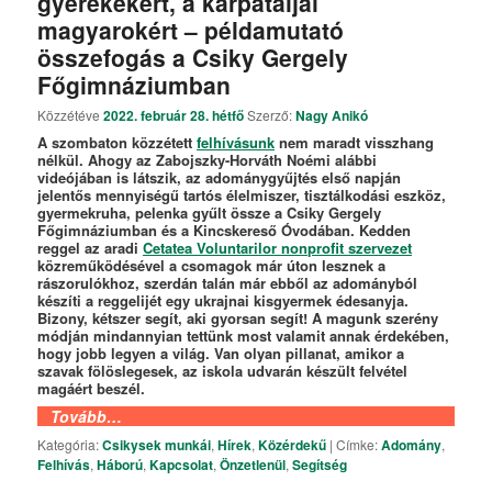
gyerekekért, a kárpátaljai
magyarokért – példamutató
összefogás a Csiky Gergely
Főgimnáziumban
Közzétéve
2022. február 28. hétfő
Szerző:
Nagy Anikó
A szombaton közzétett
felhívásunk
nem maradt visszhang
nélkül. Ahogy az Zabojszky-Horváth Noémi alábbi
videójában is látszik, az adománygyűjtés első napján
jelentős mennyiségű tartós élelmiszer, tisztálkodási eszköz,
gyermekruha, pelenka gyűlt össze a Csiky Gergely
Főgimnáziumban és a Kincskereső Óvodában. Kedden
reggel az aradi
Cetatea Voluntarilor nonprofit szervezet
közreműködésével a csomagok már úton lesznek a
rászorulókhoz, szerdán talán már ebből az adományból
készíti a reggelijét egy ukrajnai kisgyermek édesanyja.
Bizony, kétszer segít, aki gyorsan segít! A magunk szerény
módján mindannyian tettünk most valamit annak érdekében,
hogy jobb legyen a világ. Van olyan pillanat, amikor a
szavak fölöslegesek, az iskola udvarán készült felvétel
magáért beszél.
Tovább…
Kategória:
Csikysek munkái
,
Hírek
,
Közérdekű
|
Címke:
Adomány
,
Felhívás
,
Háború
,
Kapcsolat
,
Önzetlenül
,
Segítség