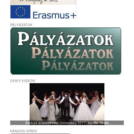
PÁLYÁZATOK
CSIKY-VIDEÓK
Csikys szalagavató ünnepség 2017. április 19-én
HANGOS HÍREK