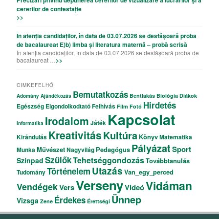
cererilor de contestație
>>
În atenția candidaților, în data de 03.07.2026 se desfășoară proba
de bacalaureat E)b) limba și literatura maternă – probă scrisă
În atenția candidaților, în data de 03.07.2026 se desfășoară proba de
bacalaureat …
>>
CIMKEFELHŐ
Bemutatkozás
Bentlakás
Biológia
Diákok
Adomány
Ajándékozás
Hirdetés
Egészség
Elgondolkodtató
Felhívás
Film
Fotó
Kapcsolat
Irodalom
Játék
Informatika
Kreativitás
Kultúra
Könyv
Kirándulás
Matematika
Pályázat
Sport
Művészet
Pedagógus
Munka
Nagyvilág
Szülők
Tehetséggondozás
Színpad
Továbbtanulás
Utazás
Történelem
Van_egy_perced
Tudomány
Verseny
Vidáman
Vendégek
Vers
Videó
Ünnep
Érdekes
Vizsga
Zene
Érettségi