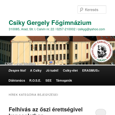
Kere
Csiky Gergely Főgimnázium
310085, Arad, Str. I. Calvin nr. 22 / 0257-210002 / csikyg@yahoo.com
Főmenü
A Csiky
Jó tudni!
Csiky-élet
ERASMUS+
Despre Noi!
Tovább az elsődleges tartalomra
Tovább a másodlagos tartalomra
Diáktanács
R.O.S.E.
SEE
Támogatók
HÍREK
KATEGÓRIA BEJEGYZÉSEI
Felhívás az őszi érettségivel