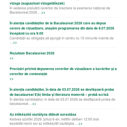
vizsga (augusztusi vizsgaidőszak)
În vederea preluării cererilor de înscriere la examenul național de
Bacalaureat 2026 …
>>
În atenția candidaților de la Bacalaureat 2026 care au depus
cerere de vizualizare, atașăm programarea din data de 8.07.2026
începând cu ora 9:00
Candidații au obligația să ajungă în centru cu 15 minunte înainte de
…
>>
Rezultate Bacalaureat 2026
>>
Precizǎri privind depunerea cererilor de vizualizare a lucrǎrilor şi a
cererilor de contestație
>>
În atenția candidaților, în data de 03.07.2026 se desfășoară proba
de bacalaureat E)b) limba și literatura maternă – probă scrisă
În atenția candidaților, în data de 03.07.2026 se desfășoară proba de
bacalaureat …
>>
Az előkészítő osztályos diákok sorsolása
Kedves szülők! 2026. július 6-én, hétfőn délben 12:00 órai
kezdettel kerül sor az előkészítő osztályba …
>>