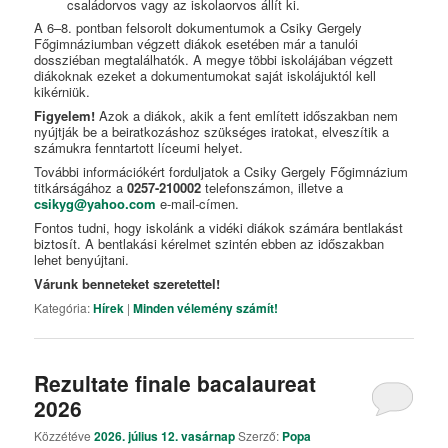
családorvos vagy az iskolaorvos állít ki.
A 6–8. pontban felsorolt dokumentumok a Csiky Gergely
Főgimnáziumban végzett diákok esetében már a tanulói
dossziéban megtalálhatók. A megye többi iskolájában végzett
diákoknak ezeket a dokumentumokat saját iskolájuktól kell
kikérniük.
Figyelem!
Azok a diákok, akik a fent említett időszakban nem
nyújtják be a beiratkozáshoz szükséges iratokat, elveszítik a
számukra fenntartott líceumi helyet.
További információkért forduljatok a Csiky Gergely Főgimnázium
titkárságához a
0257-210002
telefonszámon, illetve a
csikyg@yahoo.com
e-mail-címen.
Fontos tudni, hogy iskolánk a vidéki diákok számára bentlakást
biztosít. A bentlakási kérelmet szintén ebben az időszakban
lehet benyújtani.
Várunk benneteket szeretettel!
Kategória:
Hírek
|
Minden vélemény számít!
Rezultate finale bacalaureat
2026
Közzétéve
2026. július 12. vasárnap
Szerző:
Popa