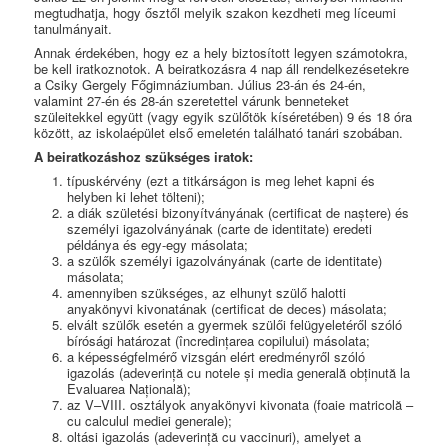
megtudhatja, hogy ősztől melyik szakon kezdheti meg líceumi
tanulmányait.
Annak érdekében, hogy ez a hely biztosított legyen számotokra,
be kell iratkoznotok. A beiratkozásra 4 nap áll rendelkezésetekre
a Csiky Gergely Főgimnáziumban. Július 23-án és 24-én,
valamint 27-én és 28-án szeretettel várunk benneteket
szüleitekkel együtt (vagy egyik szülőtök kíséretében) 9 és 18 óra
között, az iskolaépület első emeletén található tanári szobában.
A beiratkozáshoz szükséges iratok:
típuskérvény (ezt a titkárságon is meg lehet kapni és
helyben ki lehet tölteni);
a diák születési bizonyítványának (certificat de naștere) és
személyi igazolványának (carte de identitate) eredeti
példánya és egy-egy másolata;
a szülők személyi igazolványának (carte de identitate)
másolata;
amennyiben szükséges, az elhunyt szülő halotti
anyakönyvi kivonatának (certificat de deces) másolata;
elvált szülők esetén a gyermek szülői felügyeletéről szóló
bírósági határozat (încredințarea copilului) másolata;
a képességfelmérő vizsgán elért eredményről szóló
igazolás (adeverință cu notele și media generală obținută la
Evaluarea Națională);
az V–VIII. osztályok anyakönyvi kivonata (foaie matricolă –
cu calculul mediei generale);
oltási igazolás (adeverință cu vaccinuri), amelyet a