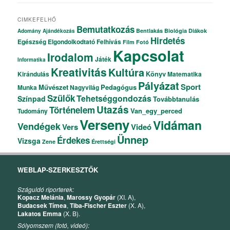
CIMKEFELHŐ
Bemutatkozás
Bentlakás
Biológia
Diákok
Adomány
Ajándékozás
Hirdetés
Egészség
Elgondolkodtató
Felhívás
Film
Fotó
Kapcsolat
Irodalom
Játék
Informatika
Kreativitás
Kultúra
Könyv
Kirándulás
Matematika
Pályázat
Sport
Művészet
Pedagógus
Munka
Nagyvilág
Szülők
Tehetséggondozás
Színpad
Továbbtanulás
Utazás
Történelem
Van_egy_perced
Tudomány
Verseny
Vidáman
Vendégek
Vers
Videó
Ünnep
Érdekes
Vizsga
Zene
Érettségi
WEBLAP-SZERKESZTŐK
Száguldó riporterek:
Kopacz Melánia
,
Marossy Gyopár
(XI. A),
Budacsek Tímea
,
Tiba-Fischer Eszter
(X. A),
Lakatos Emma
(X. B).
Sólyomszem (fotó, videó):