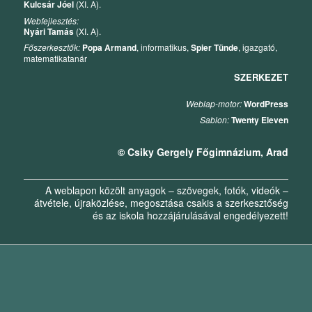
Kulcsár Jóel
(XI. A).
Webfejlesztés:
Nyári Tamás
(XI. A).
Főszerkesztők:
Popa Armand
, informatikus,
Spier Tünde
, igazgató,
matematikatanár
SZERKEZET
Weblap-motor:
WordPress
Sablon:
Twenty Eleven
© Csiky Gergely Főgimnázium, Arad
A weblapon közölt anyagok – szövegek, fotók, videók –
átvétele, újraközlése, megosztása csakis a szerkesztőség
és az iskola hozzájárulásával engedélyezett!