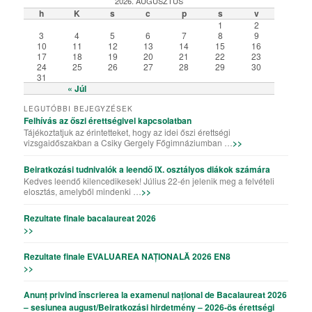
2026. AUGUSZTUS
h
K
s
c
p
s
v
1
2
3
4
5
6
7
8
9
10
11
12
13
14
15
16
17
18
19
20
21
22
23
24
25
26
27
28
29
30
31
« Júl
LEGUTÓBBI BEJEGYZÉSEK
Felhívás az őszi érettségivel kapcsolatban
Tájékoztatjuk az érintetteket, hogy az idei őszi érettségi
vizsgaidőszakban a Csiky Gergely Főgimnáziumban …
>>
Beiratkozási tudnivalók a leendő IX. osztályos diákok számára
Kedves leendő kilencedikesek! Július 22-én jelenik meg a felvételi
elosztás, amelyből mindenki …
>>
Rezultate finale bacalaureat 2026
>>
Rezultate finale EVALUAREA NAȚIONALĂ 2026 EN8
>>
Anunț privind înscrierea la examenul național de Bacalaureat 2026
– sesiunea august/Beiratkozási hirdetmény – 2026-ös érettségi