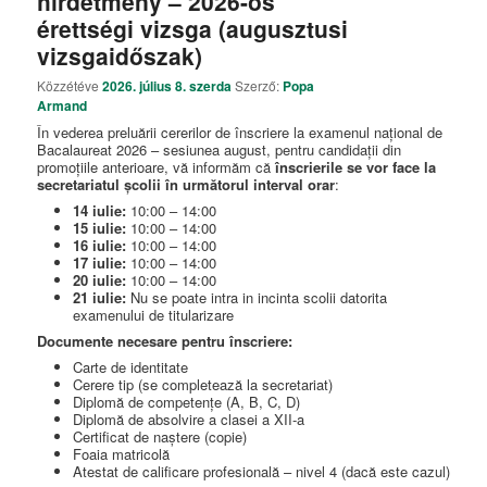
hirdetmény – 2026-ös
érettségi vizsga (augusztusi
vizsgaidőszak)
Közzétéve
2026. július 8. szerda
Szerző:
Popa
Armand
În vederea preluării cererilor de înscriere la examenul național de
Bacalaureat 2026 – sesiunea august, pentru candidații din
promoțiile anterioare, vă informăm că
înscrierile se vor face la
secretariatul școlii în următorul interval orar
:
14 iulie:
10:00 – 14:00
15 iulie:
10:00 – 14:00
16 iulie:
10:00 – 14:00
17 iulie:
10:00 – 14:00
20 iulie:
10:00 – 14:00
21 iulie:
Nu se poate intra in incinta scolii datorita
examenului de titularizare
Documente necesare pentru înscriere:
Carte de identitate
Cerere tip (se completează la secretariat)
Diplomă de competențe (A, B, C, D)
Diplomă de absolvire a clasei a XII-a
Certificat de naștere (copie)
Foaia matricolă
Atestat de calificare profesională – nivel 4 (dacă este cazul)