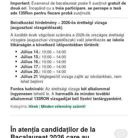
Important:
Examenul de bacalaureat poate fi susținut
gratuit de
două ori
. Începând cu a
treia participare
,
se percepe o taxă
sde 135Ron pentru fiecare probă
susținută.
Beiratkozási hirdetmény – 2026-ös érettségi vizsga
(augusztusi vizsgaidőszak)
A korábbi évek végzősei számára a 2026-ös országos érettségi
vizsgára (augusztusi vizsgaidőszak) való jelentkezés
az iskola
titkárságán a következő időpontokban történik
:
Július 14.:
10:00 – 14:00
Július 15.:
10:00 – 14:00
Július 16.:
10:00 – 14:00
Július 17.:
10:00 – 14:00
Július 20.:
10:00 – 14:00
Július 21
Véglegesítő vizsga zajlik az iskolankban, nem
lehet bejönni
Fontos tudnivaló:
Az érettségi vizsga
két alkalommal
ingyenesen
tehető le. A
harmadik és minden további
alkalommal 135RON vizsgadíjat kell fizetni tantárgyanként
.
Kategória:
Hírek
|
Minden vélemény számít!
În atenția candidaților de la
Bacalaureat 2026 care au