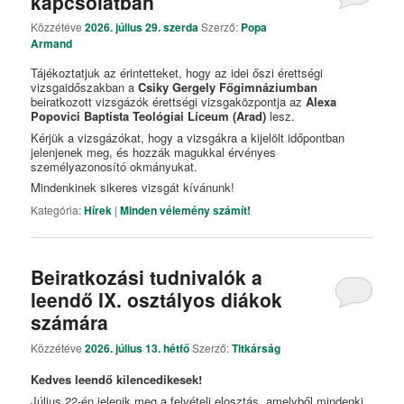
kapcsolatban
Közzétéve
2026. július 29. szerda
Szerző:
Popa
Armand
Tájékoztatjuk az érintetteket, hogy az idei őszi érettségi
vizsgaidőszakban a
Csiky Gergely Főgimnáziumban
beiratkozott vizsgázók érettségi vizsgaközpontja az
Alexa
Popovici Baptista Teológiai Líceum (Arad)
lesz.
Kérjük a vizsgázókat, hogy a vizsgákra a kijelölt időpontban
jelenjenek meg, és hozzák magukkal érvényes
személyazonosító okmányukat.
Mindenkinek sikeres vizsgát kívánunk!
Kategória:
Hírek
|
Minden vélemény számít!
Beiratkozási tudnivalók a
leendő IX. osztályos diákok
számára
Közzétéve
2026. július 13. hétfő
Szerző:
Titkárság
Kedves leendő kilencedikesek!
Július 22-én jelenik meg a felvételi elosztás, amelyből mindenki