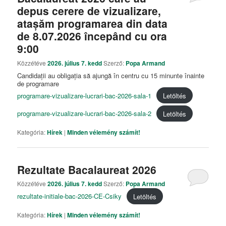
depus cerere de vizualizare,
atașăm programarea din data
de 8.07.2026 începând cu ora
9:00
Közzétéve
2026. július 7. kedd
Szerző:
Popa Armand
Candidații au obligația să ajungă în centru cu 15 minunte înainte
de programare
programare-vizualizare-lucrari-bac-2026-sala-1
Letöltés
programare-vizualizare-lucrari-bac-2026-sala-2
Letöltés
Kategória:
Hírek
|
Minden vélemény számít!
Rezultate Bacalaureat 2026
Közzétéve
2026. július 7. kedd
Szerző:
Popa Armand
rezultate-initiale-bac-2026-CE-Csiky
Letöltés
Kategória:
Hírek
|
Minden vélemény számít!