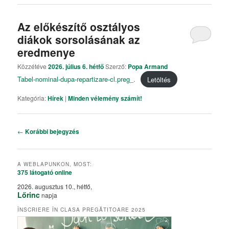
Az előkészítő osztályos
diákok sorsolásának az
eredmenye
Közzétéve
2026. július 6. hétfő
Szerző:
Popa Armand
Tabel-nominal-dupa-repartizare-cl.preg_.
Letöltés
Kategória:
Hírek
|
Minden vélemény számít!
Bejegyzés navigáció
←
Korábbi bejegyzés
A WEBLAPUNKON, MOST:
375 látogató
online
2026. augusztus 10., hétfő,
Lőrinc
napja
ÎNSCRIERE ÎN CLASA PREGĂTITOARE 2025