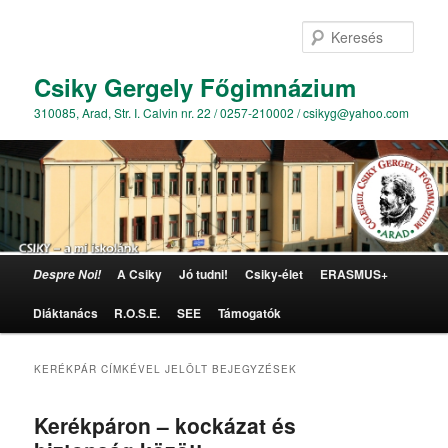
Kere
Csiky Gergely Főgimnázium
310085, Arad, Str. I. Calvin nr. 22 / 0257-210002 / csikyg@yahoo.com
Főmenü
A Csiky
Jó tudni!
Csiky-élet
ERASMUS+
Despre Noi!
Tovább az elsődleges tartalomra
Tovább a másodlagos tartalomra
Diáktanács
R.O.S.E.
SEE
Támogatók
KERÉKPÁR
CÍMKÉVEL JELÖLT BEJEGYZÉSEK
Kerékpáron – kockázat és