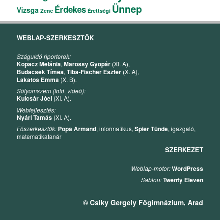
Ünnep
Érdekes
Vizsga
Zene
Érettségi
WEBLAP-SZERKESZTŐK
Száguldó riporterek:
Kopacz Melánia
,
Marossy Gyopár
(XI. A),
Budacsek Tímea
,
Tiba-Fischer Eszter
(X. A),
Lakatos Emma
(X. B).
Sólyomszem (fotó, videó):
Kulcsár Jóel
(XI. A).
Webfejlesztés:
Nyári Tamás
(XI. A).
Főszerkesztők:
Popa Armand
, informatikus,
Spier Tünde
, igazgató,
matematikatanár
SZERKEZET
Weblap-motor:
WordPress
Sablon:
Twenty Eleven
© Csiky Gergely Főgimnázium, Arad