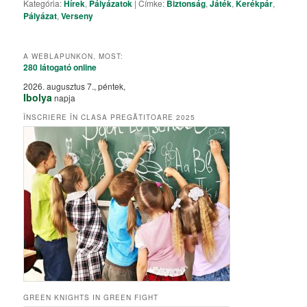
Kategória:
Hírek
,
Pályázatok
|
Címke:
Biztonság
,
Játék
,
Kerékpár
,
Pályázat
,
Verseny
A WEBLAPUNKON, MOST:
280 látogató
online
2026. augusztus 7., péntek,
Ibolya
napja
ÎNSCRIERE ÎN CLASA PREGĂTITOARE 2025
GREEN KNIGHTS IN GREEN FIGHT