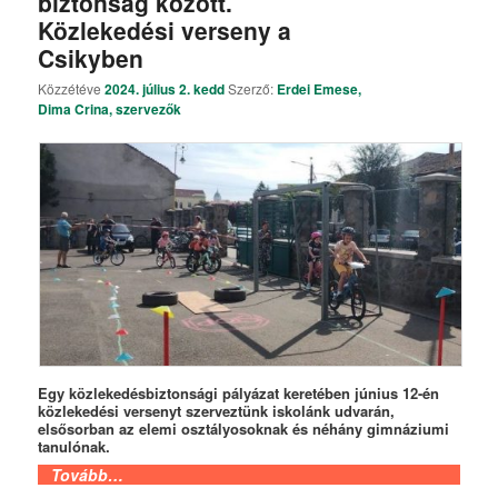
biztonság között.
Közlekedési verseny a
Csikyben
Közzétéve
2024. július 2. kedd
Szerző:
Erdei Emese,
Dima Crina, szervezők
Egy közlekedésbiztonsági pályázat keretében június 12-én
közlekedési versenyt szerveztünk iskolánk udvarán,
elsősorban az elemi osztályosoknak és néhány gimnáziumi
tanulónak.
Tovább…