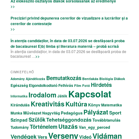
Az előkészítő osztályos diákok sorsolásának az eredmenye
>>
Precizǎri privind depunerea cererilor de vizualizare a lucrǎrilor şi a
cererilor de contestație
>>
În atenția candidaților, în data de 03.07.2026 se desfășoară proba
de bacalaureat E)b) limba și literatura maternă – probă scrisă
În atenția candidaților, în data de 03.07.2026 se desfășoară proba de
bacalaureat …
>>
CIMKEFELHŐ
Bemutatkozás
Bentlakás
Biológia
Diákok
Adomány
Ajándékozás
Hirdetés
Egészség
Elgondolkodtató
Felhívás
Film
Fotó
Kapcsolat
Irodalom
Játék
Informatika
Kreativitás
Kultúra
Könyv
Kirándulás
Matematika
Pályázat
Sport
Művészet
Pedagógus
Munka
Nagyvilág
Szülők
Tehetséggondozás
Színpad
Továbbtanulás
Utazás
Történelem
Van_egy_perced
Tudomány
Verseny
Vidáman
Vendégek
Vers
Videó