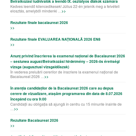
Beiratkozási tudnivalók a leendő IX. osztályos diákok számára
Kedves leendő kilencedikesek! Július 22-én jelenik meg a felvételi
elosztás, amelyből mindenki …
>>
Rezultate finale bacalaureat 2026
>>
Rezultate finale EVALUAREA NAȚIONALĂ 2026 EN8
>>
Anunț privind înscrierea la examenul național de Bacalaureat 2026
– sesiunea august/Beiratkozási hirdetmény – 2026-ös érettségi
vizsga (augusztusi vizsgaidőszak)
În vederea preluării cererilor de înscriere la examenul național de
Bacalaureat 2026 …
>>
În atenția candidaților de la Bacalaureat 2026 care au depus
cerere de vizualizare, atașăm programarea din data de 8.07.2026
începând cu ora 9:00
Candidații au obligația să ajungă în centru cu 15 minunte înainte de
…
>>
Rezultate Bacalaureat 2026
>>