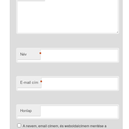
*
Név
*
E-mail cím
Honlap
A nevem, email címem, és weboldalcímem mentése a