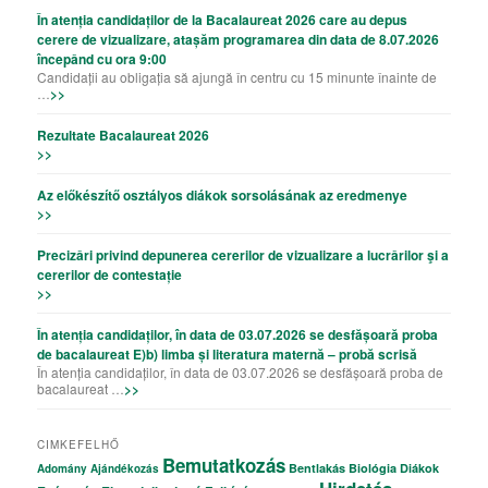
În atenția candidaților de la Bacalaureat 2026 care au depus
cerere de vizualizare, atașăm programarea din data de 8.07.2026
începând cu ora 9:00
Candidații au obligația să ajungă în centru cu 15 minunte înainte de
…
>>
Rezultate Bacalaureat 2026
>>
Az előkészítő osztályos diákok sorsolásának az eredmenye
>>
Precizǎri privind depunerea cererilor de vizualizare a lucrǎrilor şi a
cererilor de contestație
>>
În atenția candidaților, în data de 03.07.2026 se desfășoară proba
de bacalaureat E)b) limba și literatura maternă – probă scrisă
În atenția candidaților, în data de 03.07.2026 se desfășoară proba de
bacalaureat …
>>
CIMKEFELHŐ
Bemutatkozás
Bentlakás
Biológia
Diákok
Adomány
Ajándékozás