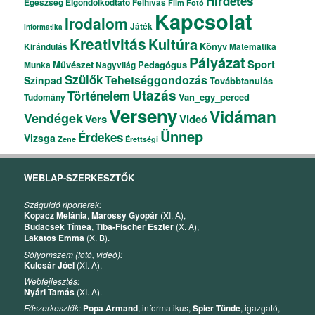
Hirdetés
Egészség
Elgondolkodtató
Felhívás
Film
Fotó
Kapcsolat
Irodalom
Játék
Informatika
Kreativitás
Kultúra
Könyv
Kirándulás
Matematika
Pályázat
Sport
Művészet
Pedagógus
Munka
Nagyvilág
Szülők
Tehetséggondozás
Színpad
Továbbtanulás
Utazás
Történelem
Van_egy_perced
Tudomány
Verseny
Vidáman
Vendégek
Vers
Videó
Ünnep
Érdekes
Vizsga
Zene
Érettségi
WEBLAP-SZERKESZTŐK
Száguldó riporterek:
Kopacz Melánia
,
Marossy Gyopár
(XI. A),
Budacsek Tímea
,
Tiba-Fischer Eszter
(X. A),
Lakatos Emma
(X. B).
Sólyomszem (fotó, videó):
Kulcsár Jóel
(XI. A).
Webfejlesztés:
Nyári Tamás
(XI. A).
Főszerkesztők:
Popa Armand
, informatikus,
Spier Tünde
, igazgató,