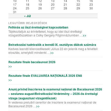
10
11
12
13
14
15
16
17
18
19
20
21
22
23
24
25
26
27
28
29
30
31
« Júl
LEGUTÓBBI BEJEGYZÉSEK
Felhívás az őszi érettségivel kapcsolatban
Tájékoztatjuk az érintetteket, hogy az idei őszi érettségi
vizsgaidőszakban a Csiky Gergely Főgimnáziumban …
>>
Beiratkozási tudnivalók a leendő IX. osztályos diákok számára
Kedves leendő kilencedikesek! Július 22-én jelenik meg a felvételi
elosztás, amelyből mindenki …
>>
Rezultate finale bacalaureat 2026
>>
Rezultate finale EVALUAREA NAȚIONALĂ 2026 EN8
>>
Anunț privind înscrierea la examenul național de Bacalaureat 2026
– sesiunea august/Beiratkozási hirdetmény – 2026-ös érettségi
vizsga (augusztusi vizsgaidőszak)
În vederea preluării cererilor de înscriere la examenul național de
Bacalaureat 2026 …
>>