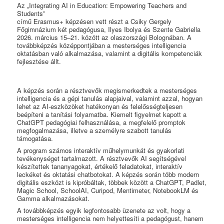
Az „Integrating AI in Education: Empowering Teachers and
Students”
című Erasmus+ képzésen vett részt a Csiky Gergely
Főgimnázium két pedagógusa, Ilyes Ibolya és Szente Gabriella
2026. március 15–21. között az olaszországi Bolognában. A
továbbképzés középpontjában a mesterséges intelligencia
oktatásban való alkalmazása, valamint a digitális kompetenciák
fejlesztése állt.
A képzés során a résztvevők megismerkedtek a mesterséges
intelligencia és a gépi tanulás alapjaival, valamint azzal, hogyan
lehet az AI-eszközöket hatékonyan és felelősségteljesen
beépíteni a tanítási folyamatba. Kiemelt figyelmet kapott a
ChatGPT pedagógiai felhasználása, a megfelelő promptok
megfogalmazása, illetve a személyre szabott tanulás
támogatása.
A program számos interaktív műhelymunkát és gyakorlati
tevékenységet tartalmazott. A résztvevők AI segítségével
készítettek tananyagokat, értékelő feladatokat, interaktív
leckéket és oktatási chatbotokat. A képzés során több modern
digitális eszközt is kipróbáltak, többek között a ChatGPT, Padlet,
Magic School, SchoolAI, Curipod, Mentimeter, NotebookLM és
Gamma alkalmazásokat.
A továbbképzés egyik legfontosabb üzenete az volt, hogy a
mesterséges intelligencia nem helyettesíti a pedagógust, hanem