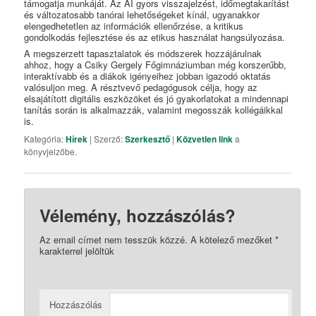
támogatja munkáját. Az AI gyors visszajelzést, időmegtakarítást
és változatosabb tanórai lehetőségeket kínál, ugyanakkor
elengedhetetlen az információk ellenőrzése, a kritikus
gondolkodás fejlesztése és az etikus használat hangsúlyozása.
A megszerzett tapasztalatok és módszerek hozzájárulnak
ahhoz, hogy a Csiky Gergely Főgimnáziumban még korszerűbb,
interaktívabb és a diákok igényeihez jobban igazodó oktatás
valósuljon meg. A résztvevő pedagógusok célja, hogy az
elsajátított digitális eszközöket és jó gyakorlatokat a mindennapi
tanítás során is alkalmazzák, valamint megosszák kollégáikkal
is.
Kategória:
Hírek
| Szerző:
Szerkesztő
|
Közvetlen link
a
könyvjelzőbe.
Vélemény, hozzászólás?
Az email címet nem tesszük közzé.
A kötelező mezőket
*
karakterrel jelöltük
Hozzászólás