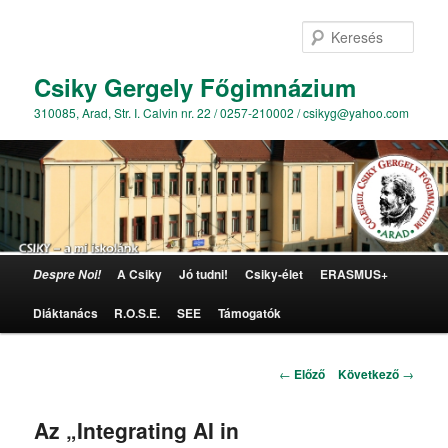
Kere
Csiky Gergely Főgimnázium
310085, Arad, Str. I. Calvin nr. 22 / 0257-210002 / csikyg@yahoo.com
Főmenü
A Csiky
Jó tudni!
Csiky-élet
ERASMUS+
Despre Noi!
Tovább az elsődleges tartalomra
Diáktanács
R.O.S.E.
SEE
Támogatók
Bejegyzés navigáció
←
Előző
Következő
→
Az „Integrating AI in