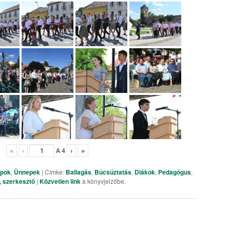
«
‹
A
4
›
»
apok
,
Ünnepek
| Címke:
Ballagás
,
Búcsúztatás
,
Diákok
,
Pedagógus
,
, szerkesztő
|
Közvetlen link
a könyvjelzőbe.