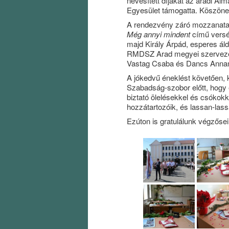
nevesített díjakat az aradi Al
Egyesület támogatta. Köszönet
A rendezvény záró mozzanatak
Még annyi mindent
című versét
majd Király Árpád, esperes áld
RMDSZ Arad megyei szervezet
Vastag Csaba és Dancs Annamar
A jókedvű éneklést követően, k
Szabadság-szobor előtt, hogy
biztató ölelésekkel és csókokka
hozzátartozóik, és lassan-lassa
Ezúton is gratulálunk végzőse