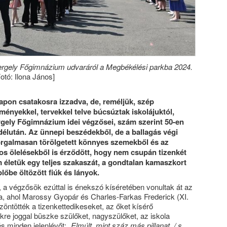
Gergely Főgimnázium udvaráról a Megbékélési parkba 2024.
otó: Ilona János]
pon csatakosra izzadva, de, reméljük, szép
ményekkel, tervekkel telve búcsúztak iskolájuktól,
gely Főgimnázium idei végzősei, szám szerint 50-en
 délután. Az ünnepi beszédekből, de a ballagás végi
rgalmasan törölgetett könnyes szemekből és az
 ölelésekből is érződött, hogy nem csupán tizenkét
m életük egy teljes szakaszát, a gondtalan kamaszkort
őbe öltözött fiúk és lányok.
a végzősök ezúttal is énekszó kíséretében vonultak át az
a, ahol Marossy Gyopár és Charles-Farkas Frederick (XI.
öntötték a tizenkettedikeseket, az őket kísérő
kre joggal büszke szülőket, nagyszülőket, az iskola
és minden jelenlévőt:
„Elmúlt, mint száz más pillanat, / s