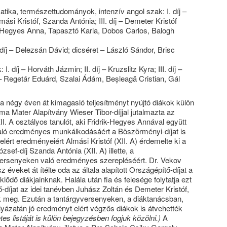
atika, természettudományok, intenzív angol szak: I. díj –
lmási Kristóf, Szanda Antónia; III. díj – Demeter Kristóf
ik-Hegyes Anna, Tapasztó Karla, Dobos Carlos, Balogh
. díj – Delezsán Dávid; dicséret – László Sándor, Brisc
. díj – Horváth Jázmin; II. díj – Kruzslitz Kyra; III. díj –
 – Regetár Eduárd, Szalai Ádám, Beșleagă Cristian, Gál
a négy éven át kimagasló teljesítményt nyújtó diákok külön
a Mater Alapítvány Wieser Tibor-díjjal jutalmazta az
I. A osztályos tanulót, aki Fridrik-Hegyes Annával együtt
aló eredményes munkálkodásáért a Böszörményi-díjat is
lért eredményeiért Almási Kristóf (XII. A) érdemelte ki a
zsef-díj Szanda Antónia (XII. A) illette, a
ersenyeken való eredményes szerepléséért. Dr. Vekov
 éveket át ítélte oda az általa alapított Országépítő-díjat a
klődő diákjainknak. Halála után fia és felesége folytatja ezt
díjat az idei tanévben Juhász Zoltán és Demeter Kristóf,
ák meg. Ezután a tantárgyversenyeken, a diáktanácsban,
ályázatán jó eredményt elért végzős diákok is átvehették
tes listáját is külön bejegyzésben fogjuk közölni.)
A