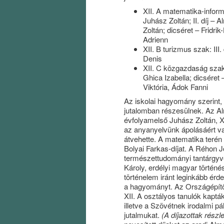
XII. A matematika-inform
Juhász Zoltán; II. díj – A
Zoltán; dicséret – Fridr
Adrienn
XII. B turizmus szak: III
Denis
XII. C közgazdaság szak: I
Ghica Izabella; dicséret
Viktória, Ádok Fanni
Az iskolai hagyomány szerint, 
jutalomban részesülnek. Az Alm
évfolyamelső Juhász Zoltán, XI
az anyanyelvünk ápolásáért v
átvehette. A matematika terén e
Bolyai Farkas-díjat. A Réhon Jó
természettudományi tantárgyv
Károly, erdélyi magyar történész
történelem iránt leginkább érde
a hagyományt. Az Országépítő-
XII. A osztályos tanulók kapt
illetve a Szövétnek irodalmi p
jutalmukat.
(A díjazottak részle