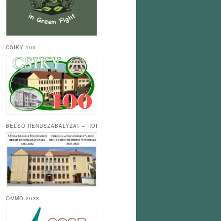
CSIKY 100
BELSŐ RENDSZABÁLYZAT – ROI
OMMO 2023