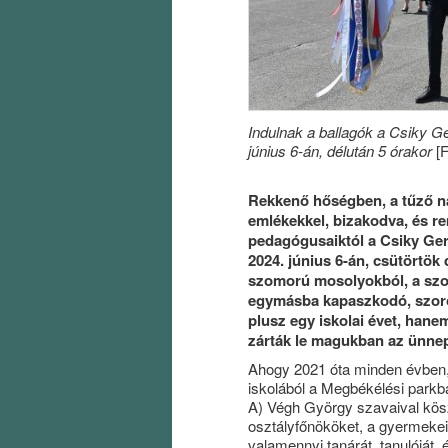
Indulnak a ballagók a Csiky 
június 6-án, délután 5 órakor
[F
Rekkenő hőségben, a tűző na
emlékekkel, bizakodva, és re
pedagógusaiktól a Csiky Ger
2024. június 6-án, csütörtök
szomorú mosolyokból, a szo
egymásba kapaszkodó, szoros
plusz egy iskolai évet, hane
zárták le magukban az ünnepl
Ahogy 2021 óta minden évben, 
iskolából a Megbékélési parkb
A) Végh György szavaival kösz
osztályfőnököket, a gyermekei
valamennyi tanárát, tanulóját, 