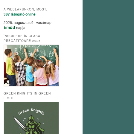
A WEBLAPUNKON, MOST:
387 látogató
online
2026. augusztus 9., vasárnap,
Emőd
napja
ÎNSCRIERE ÎN CLASA
PREGĂTITOARE 2025
GREEN KNIGHTS IN GREEN
FIGHT