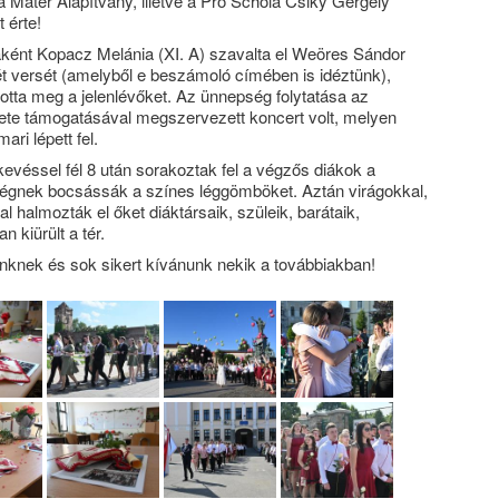
ma Mater Alapítvány, illetve a Pro Schola Csiky Gergely
 érte!
ént Kopacz Melánia (XI. A) szavalta el Weöres Sándor
 versét (amelyből e beszámoló címében is idéztünk),
otta meg a jelenlévőket. Az ünnepség folytatása az
e támogatásával megszervezett koncert volt, melyen
i lépett fel.
evéssel fél 8 után sorakoztak fel a végzős diákok a
 égnek bocsássák a színes léggömböket. Aztán virágokkal,
l halmozták el őket diáktársaik, szüleik, barátaik,
n kiürült a tér.
inknek és sok sikert kívánunk nekik a továbbiakban!